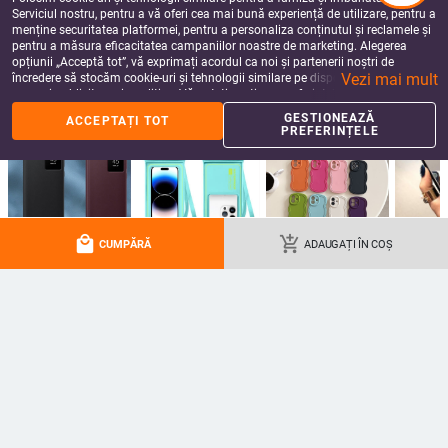
Serviciul nostru, pentru a vă oferi cea mai bună experiență de utilizare, pentru a
menține securitatea platformei, pentru a personaliza conținutul și reclamele și
pentru a măsura eficacitatea campaniilor noastre de marketing. Alegerea
opțiunii „Acceptă tot”, vă exprimați acordul ca noi și partenerii noștri de
Vezi mai mult
încredere să stocăm cookie-uri și tehnologii similare pe dispozitivul dvs. în
scopuri publicitare și analitice. Vă puteți gestiona preferințele în orice moment
făcând clic pe „Gestionează preferințele”. Pentru mai multe informații, vă
GESTIONEAZĂ
ACCEPTAȚI TOT
rugăm să consultați
Politica noastră de confidențialitate
.
PREFERINȚELE
Husă silicon albastră cu Stitch
Husă Honor Magic6Pro, din piele
pentru iPhone 11–17 Pro Max,
lichidă, protecție TPU cu acoperire
design cu margine curbată și
totală, anti-cadere, lux discret
52.51
Lei
59.38
Lei
protecție anti-cădere
add_shopping_cart
add_shopping_cart
local_mall
add_shopping_cart
CUMPĂRĂ
ADAUGAȚI ÎN COȘ