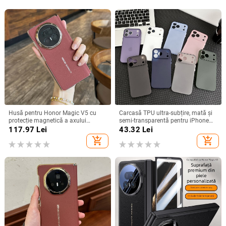
Husă pentru Honor Magic V5 cu
Carcasă TPU ultra-subțire, mată și
protecție magnetică a axului
semi-transparentă pentru iPhone
central, acoperire completă a
11/12/14/15/16/17 Pro Max,
117.97
Lei
43.32
Lei
obiectivului, piele naturală,
protecție împotriva căderilor, anti-
add_shopping_cart
add_shopping_cart
electroplacare, protecție anti-cădere
amprente