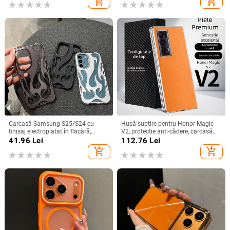
add_shopping_cart
add_shopping_cart
Carcasă Samsung S25/S24 cu
Husă subțire pentru Honor Magic
finisaj electroplatat în flacără,
V2, protecție anti-cădere, carcasă
design decupat, compatibilă cu
dură pentru ecran pliabil, finisaj PU
41.96
Lei
112.76
Lei
A26/A36/A56 și A54/A55
piele electroplatinată
add_shopping_cart
add_shopping_cart