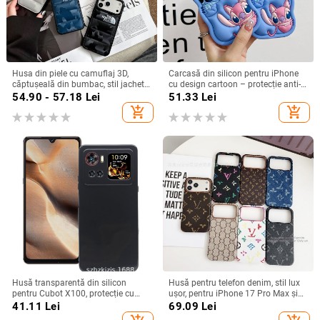
Husa din piele cu camuflaj 3D,
Carcasă din silicon pentru iPhone
căptușeală din bumbac, stil jachetă
cu design cartoon – protecție anti-
de iarnă, compatibilă cu iPhone
cădere, finisaj mat, compatibilă cu
54.90 - 57.18
Lei
51.33
Lei
12–17 Pro Max
seria iPhone 11/12/13/14
add_shopping_cart
add_shopping_cart
(Pro/Max)
Husă transparentă din silicon
Husă pentru telefon denim, stil lux
pentru Cubot X100, protecție cu
ușor, pentru iPhone 17 Pro Max și
acoperire totală
iPhone 16, cu acoperire totală
41.11
Lei
69.09
Lei