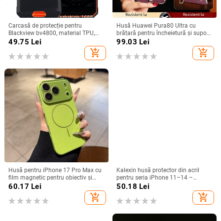
Carcasă de protecție pentru
Husă Huawei Pura80 Ultra cu
Blackview bv4800, material TPU,
brățară pentru încheietură și suport
realizată manual, personalizabilă
rotativ — textură piele Napa
49.75
Lei
99.03
Lei
electroplacată
add_shopping_cart
add_shopping_cart
Husă pentru iPhone 17 Pro Max cu
Kalexin husă protector din acril
film magnetic pentru obiectiv și
pentru seria iPhone 11–14 –
protecție completă, verde
rezistentă la uzură și la cădere,
60.17
Lei
50.18
Lei
fluorescent
personalizabilă, confecționată prin
add_shopping_cart
add_shopping_cart
turnare din plastic, stiluri
Japonia/Korea, Nordic și Instagram