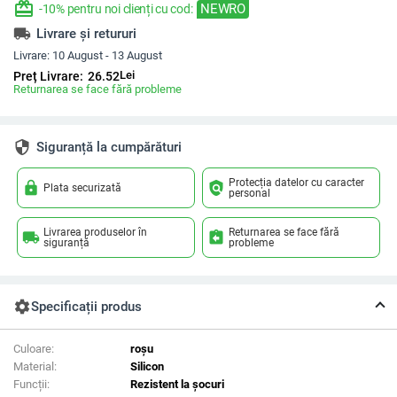
redeem
NEWRO
-10% pentru noi clienți cu cod:
local_shipping
Livrare și retururi
Livrare:
10 August - 13 August
Lei
Preț Livrare:
26.52
Returnarea se face fără probleme
security
Siguranță la cumpărături
Protecția datelor cu caracter
lock
policy
Plata securizată
personal
Livrarea produselor în
Returnarea se face fără
local_shipping
assignment_return
siguranță
probleme
settings
Specificații produs
Culoare:
roșu
Material:
Silicon
Funcții:
Rezistent la șocuri