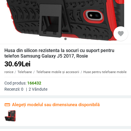
favorite
Husa din silicon rezistenta la socuri cu suport pentru
telefon Samsung Galaxy J5 2017, Rosie
30.69
Lei
ectronice
Telefoane
Telefoane mobile și accesorii
Huse pentru telefoane mobile
Cod produs:
166432
Recenzii:
0
|
2
Vândute
straighten
Alegeți modelul sau dimensiunea disponibilă