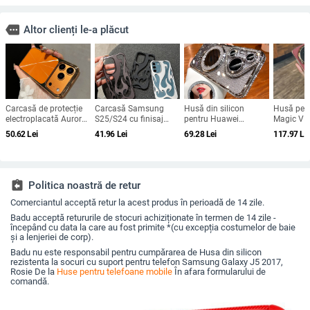
more
Altor clienți le-a plăcut
Carcasă de protecție
Carcasă Samsung
Husă din silicon
Husă pen
electroplacată Aurora
S25/S24 cu finisaj
pentru Huawei
Magic V5 
pentru iPhone 12–17
electroplatat în
Pura70/Pura70 Pro cu
magnetică
50.62
Lei
41.96
Lei
69.28
Lei
117.97
Le
Pro și Pro Max,
flacără, design
cristale, transparentă,
central, a
acoperire completă,
decupat, compatibilă
estetică, suport
completă
anti-șoc
cu A26/A36/A56 și
încorporat și disipare
obiectivul
A54/A55
a căldurii
naturală,
electropla
assignment_return
Politica noastră de retur
protecție 
Comerciantul acceptă retur la acest produs în perioadă de 14 zile.
Badu acceptă retururile de stocuri achiziționate în termen de 14 zile -
începând cu data la care au fost primite *(cu excepția costumelor de baie
și a lenjeriei de corp).
Badu nu este responsabil pentru cumpărarea de Husa din silicon
rezistenta la socuri cu suport pentru telefon Samsung Galaxy J5 2017,
Rosie De la
Huse pentru telefoane mobile
În afara formularului de
comandă.