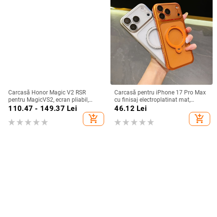
Carcasă Honor Magic V2 RSR
Carcasă pentru iPhone 17 Pro Max
pentru MagicVS2, ecran pliabil,
cu finisaj electroplatinat mat,
design Porsche, protecție anti-
magnetică, suport rotativ și
110.47 - 149.37
Lei
46.12
Lei
cadere completă
protecție pentru obiectiv
add_shopping_cart
add_shopping_cart