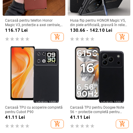
Carcasă pentru telefon Honor
Husa flip pentru HONOR Magic V5,
Magic V3, protecție a axei centrale,
din piele artificială, gravură în relief,
noul model Magic V5, husă ușoară
stil Ins, anti-cadere
116.17
Lei
130.66 - 142.10
Lei
din piele artificială cu
add_shopping_cart
add_shopping_cart
electroplacare, anti-cădere
Carcasă TPU cu acoperire completă
Carcasă TPU pentru Doogee Note
pentru Cubot P90
56 – protecție completă pentru
Note 56, Plus și Pro, realizată
41.11
Lei
41.11
Lei
manual
add_shopping_cart
add_shopping_cart