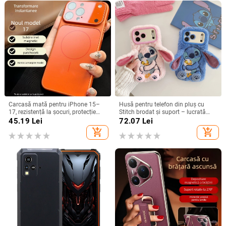
Carcasă mată pentru iPhone 15–
Husă pentru telefon din pluș cu
17, rezistență la șocuri, protecție
Stitch brodat și suport – lucrată
pentru obiectiv, prindere magnetică,
manual, stil desen animat drăguț,
45.19
Lei
72.07
Lei
în diverse culori
protecție anti-cădere, pentru seria
add_shopping_cart
add_shopping_cart
iPhone 11–17