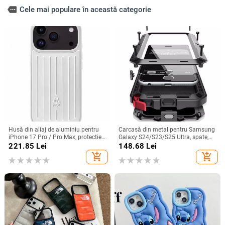
more
Cele mai populare în această categorie
Husă din aliaj de aluminiu pentru
Carcasă din metal pentru Samsung
iPhone 17 Pro / Pro Max, protecție
Galaxy S24/S23/S25 Ultra, spate,
anti-cădere, închidere magnetică,
prelucrată, personalizabilă, disipare
221.85
Lei
148.68
Lei
turnare prin injecție, posibilitate de
căldură, anti-cadere, anti-amprentă
add_shopping_cart
add_shopping_cart
personalizare