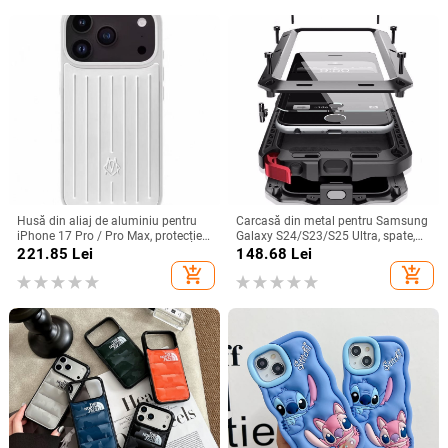
Husă din aliaj de aluminiu pentru
Carcasă din metal pentru Samsung
iPhone 17 Pro / Pro Max, protecție
Galaxy S24/S23/S25 Ultra, spate,
anti-cădere, închidere magnetică,
prelucrată, personalizabilă, disipare
221.85
Lei
148.68
Lei
turnare prin injecție, posibilitate de
căldură, anti-cadere, anti-amprentă
add_shopping_cart
add_shopping_cart
personalizare