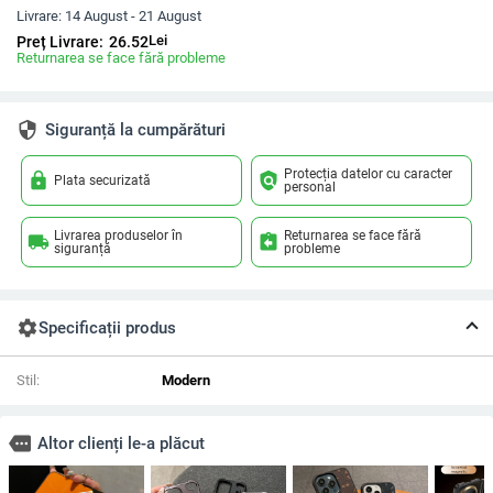
Livrare:
14 August - 21 August
Lei
Preț Livrare:
26.52
Returnarea se face fără probleme
security
Siguranță la cumpărături
Protecția datelor cu caracter
lock
policy
Plata securizată
personal
Livrarea produselor în
Returnarea se face fără
local_shipping
assignment_return
siguranță
probleme
settings
Specificații produs
Stil:
Modern
more
Altor clienți le-a plăcut