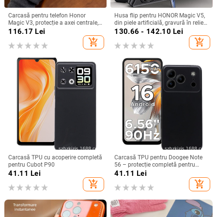
Carcasă pentru telefon Honor
Husa flip pentru HONOR Magic V5,
Magic V3, protecție a axei centrale,
din piele artificială, gravură în relief,
noul model Magic V5, husă ușoară
stil Ins, anti-cadere
116.17
Lei
130.66 - 142.10
Lei
din piele artificială cu
add_shopping_cart
add_shopping_cart
electroplacare, anti-cădere
Carcasă TPU cu acoperire completă
Carcasă TPU pentru Doogee Note
pentru Cubot P90
56 – protecție completă pentru
Note 56, Plus și Pro, realizată
41.11
Lei
41.11
Lei
manual
add_shopping_cart
add_shopping_cart