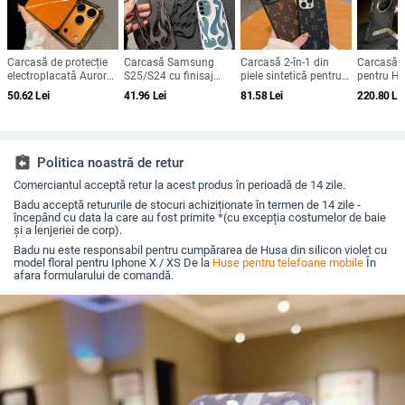
Carcasă de protecție
Carcasă Samsung
Carcasă 2-în-1 din
Carcasă c
electroplacată Aurora
S25/S24 cu finisaj
piele sintetică pentru
pentru H
pentru iPhone 12–17
electroplatat în
iPhone 12, 12 Pro, 13
V5 – acop
50.62
Lei
41.96
Lei
81.58
Lei
220.80
Le
Pro și Pro Max,
flacără, design
și 14 — protecție la
completă,
acoperire completă,
decupat, compatibilă
șocuri, disipare a
anti-căder
anti-șoc
cu A26/A36/A56 și
căldurii, rezistență la
amprente
A54/A55
uzură, protecție la
căderi, anti-amprentă
assignment_return
Politica noastră de retur
Comerciantul acceptă retur la acest produs în perioadă de 14 zile.
Badu acceptă retururile de stocuri achiziționate în termen de 14 zile -
începând cu data la care au fost primite *(cu excepția costumelor de baie
și a lenjeriei de corp).
Badu nu este responsabil pentru cumpărarea de Husa din silicon violet cu
model floral pentru Iphone X / XS De la
Huse pentru telefoane mobile
În
afara formularului de comandă.