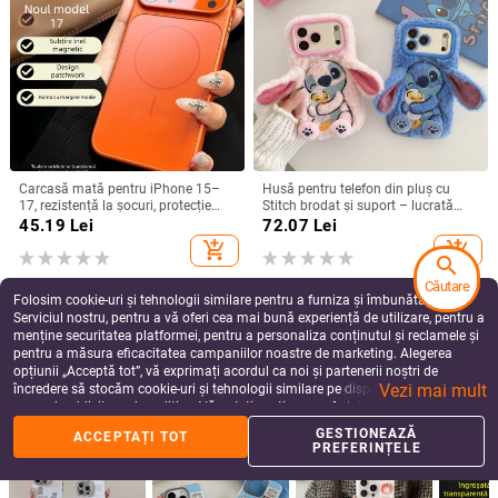
Carcasă mată pentru iPhone 15–
Husă pentru telefon din pluș cu
17, rezistență la șocuri, protecție
Stitch brodat și suport – lucrată
pentru obiectiv, prindere magnetică,
manual, stil desen animat drăguț,
45.19
Lei
72.07
Lei
în diverse culori
protecție anti-cădere, pentru seria
add_shopping_cart
add_shopping_cart
iPhone 11–17
search
Căutare
Folosim cookie-uri și tehnologii similare pentru a furniza și îmbunătăți
Serviciul nostru, pentru a vă oferi cea mai bună experiență de utilizare, pentru a
menține securitatea platformei, pentru a personaliza conținutul și reclamele și
pentru a măsura eficacitatea campaniilor noastre de marketing. Alegerea
opțiunii „Acceptă tot”, vă exprimați acordul ca noi și partenerii noștri de
Vezi mai mult
încredere să stocăm cookie-uri și tehnologii similare pe dispozitivul dvs. în
scopuri publicitare și analitice. Vă puteți gestiona preferințele în orice moment
făcând clic pe „Gestionează preferințele”. Pentru mai multe informații, vă
GESTIONEAZĂ
ACCEPTAȚI TOT
rugăm să consultați
Politica noastră de confidențialitate
.
PREFERINȚELE