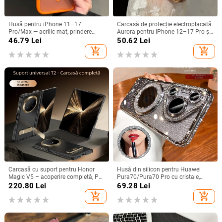
Husă pentru iPhone 11–17
Carcasă de protecție electroplacată
Pro/Max — acrilic mat, prindere
Aurora pentru iPhone 12–17 Pro și
magnetică, protecție anti-cadere,
Pro Max, acoperire completă, anti-
46.79
Lei
50.62
Lei
antiamprentă
șoc
add_shopping_cart
add_shopping_cart
Carcasă cu suport pentru Honor
Husă din silicon pentru Huawei
Magic V5 – acoperire completă, PC
Pura70/Pura70 Pro cu cristale,
mat, anti-cădere, anti-amprente
transparentă, estetică, suport
220.80
Lei
69.28
Lei
încorporat și disipare a căldurii
add_shopping_cart
add_shopping_cart