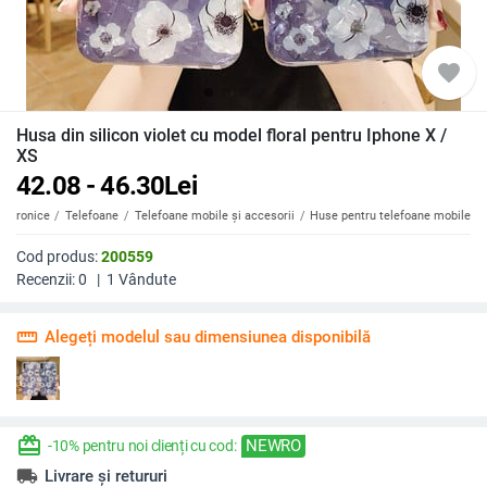
favorite
Husa din silicon violet cu model floral pentru Iphone X /
XS
42.08 - 46.30
Lei
ectronice
Telefoane
Telefoane mobile și accesorii
Huse pentru telefoane mobile
Cod produs:
200559
Recenzii:
0
|
1
Vândute
straighten
Alegeți modelul sau dimensiunea disponibilă
redeem
NEWRO
-10% pentru noi clienți cu cod:
local_shipping
Livrare și retururi