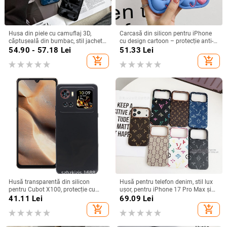
Husa din piele cu camuflaj 3D,
Carcasă din silicon pentru iPhone
căptușeală din bumbac, stil jachetă
cu design cartoon – protecție anti-
de iarnă, compatibilă cu iPhone
cădere, finisaj mat, compatibilă cu
54.90 - 57.18
Lei
51.33
Lei
12–17 Pro Max
seria iPhone 11/12/13/14
add_shopping_cart
add_shopping_cart
(Pro/Max)
Husă transparentă din silicon
Husă pentru telefon denim, stil lux
pentru Cubot X100, protecție cu
ușor, pentru iPhone 17 Pro Max și
acoperire totală
iPhone 16, cu acoperire totală
41.11
Lei
69.09
Lei
add_shopping_cart
add_shopping_cart