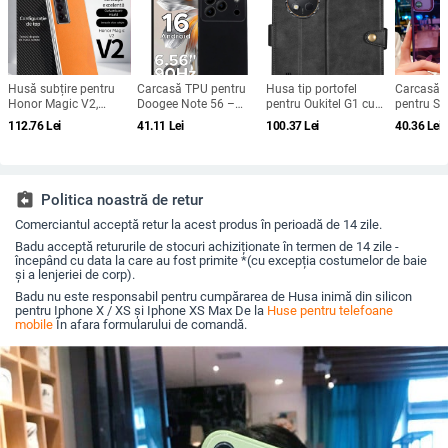
Husă subțire pentru
Carcasă TPU pentru
Husa tip portofel
Carcasă d
Honor Magic V2,
Doogee Note 56 –
pentru Oukitel G1 cu
pentru S
protecție anti-cădere,
protecție completă
catarama magnetică
Galaxy M
112.76
Lei
41.11
Lei
100.37
Lei
40.36
Lei
carcasă dură pentru
pentru Note 56, Plus și
— piele ecologică,
M556B) - 
ecran pliabil, finisaj PU
Pro, realizată manual
lucrată manual,
Protecție 
piele electroplatinată
protecție la șocuri,
Compatibi
suport pentru
M556B, Su
personalizare
personali
assignment_return
Politica noastră de retur
Comerciantul acceptă retur la acest produs în perioadă de 14 zile.
Badu acceptă retururile de stocuri achiziționate în termen de 14 zile -
începând cu data la care au fost primite *(cu excepția costumelor de baie
și a lenjeriei de corp).
Badu nu este responsabil pentru cumpărarea de Husa inimă din silicon
pentru Iphone X / XS și Iphone XS Max De la
Huse pentru telefoane
mobile
În afara formularului de comandă.