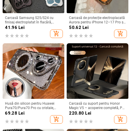
Carcasă Samsung S25/S24 cu
Carcasă de protecție electroplacată
finisaj electroplatat în flacără,
Aurora pentru iPhone 12–17 Pro și
design decupat, compatibilă cu
Pro Max, acoperire completă, anti-
41.96
Lei
50.62
Lei
A26/A36/A56 și A54/A55
șoc
add_shopping_cart
add_shopping_cart
Husă din silicon pentru Huawei
Carcasă cu suport pentru Honor
Pura70/Pura70 Pro cu cristale,
Magic V5 – acoperire completă, PC
transparentă, estetică, suport
mat, anti-cădere, anti-amprente
69.28
Lei
220.80
Lei
încorporat și disipare a căldurii
add_shopping_cart
add_shopping_cart