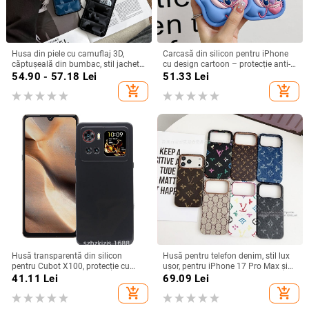
Husa din piele cu camuflaj 3D,
Carcasă din silicon pentru iPhone
căptușeală din bumbac, stil jachetă
cu design cartoon – protecție anti-
de iarnă, compatibilă cu iPhone
cădere, finisaj mat, compatibilă cu
54.90 - 57.18
Lei
51.33
Lei
12–17 Pro Max
seria iPhone 11/12/13/14
add_shopping_cart
add_shopping_cart
(Pro/Max)
Husă transparentă din silicon
Husă pentru telefon denim, stil lux
pentru Cubot X100, protecție cu
ușor, pentru iPhone 17 Pro Max și
acoperire totală
iPhone 16, cu acoperire totală
41.11
Lei
69.09
Lei
add_shopping_cart
add_shopping_cart