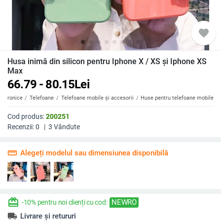
favorite
Husa inimă din silicon pentru Iphone X / XS și Iphone XS
Max
66.79 - 80.15
Lei
ectronice
Telefoane
Telefoane mobile și accesorii
Huse pentru telefoane mobile
Cod produs:
200251
Recenzii:
0
|
3
Vândute
straighten
Alegeți modelul sau dimensiunea disponibilă
redeem
NEWRO
-10% pentru noi clienți cu cod:
local_shipping
Livrare și retururi