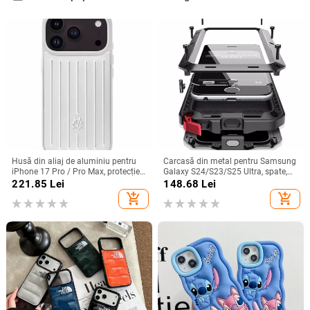
Husă din aliaj de aluminiu pentru
Carcasă din metal pentru Samsung
iPhone 17 Pro / Pro Max, protecție
Galaxy S24/S23/S25 Ultra, spate,
anti-cădere, închidere magnetică,
prelucrată, personalizabilă, disipare
221.85
Lei
148.68
Lei
turnare prin injecție, posibilitate de
căldură, anti-cadere, anti-amprentă
add_shopping_cart
add_shopping_cart
personalizare