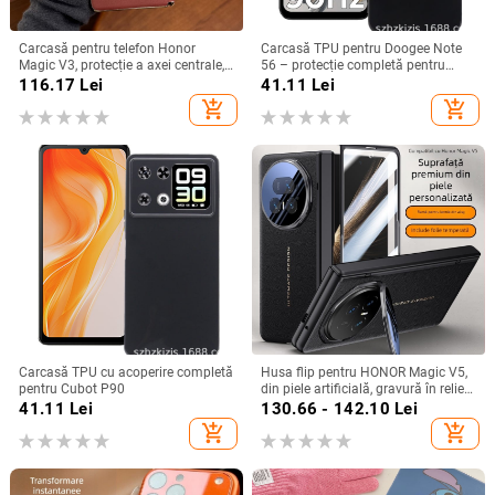
Carcasă pentru telefon Honor
Carcasă TPU pentru Doogee Note
Magic V3, protecție a axei centrale,
56 – protecție completă pentru
noul model Magic V5, husă ușoară
Note 56, Plus și Pro, realizată
116.17
Lei
41.11
Lei
din piele artificială cu
manual
add_shopping_cart
add_shopping_cart
electroplacare, anti-cădere
Carcasă TPU cu acoperire completă
Husa flip pentru HONOR Magic V5,
pentru Cubot P90
din piele artificială, gravură în relief,
stil Ins, anti-cadere
41.11
Lei
130.66 - 142.10
Lei
add_shopping_cart
add_shopping_cart