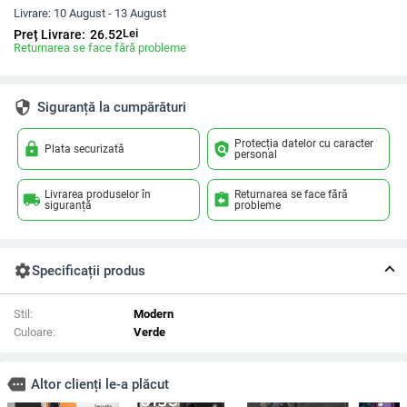
Livrare:
10 August - 13 August
Lei
Preț Livrare:
26.52
Returnarea se face fără probleme
security
Siguranță la cumpărături
Protecția datelor cu caracter
lock
policy
Plata securizată
personal
Livrarea produselor în
Returnarea se face fără
local_shipping
assignment_return
siguranță
probleme
settings
Specificații produs
Stil:
Modern
Culoare:
Verde
more
Altor clienți le-a plăcut