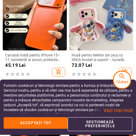
Carcasă mată pentru iPhone 15–
Husă pentru telefon din pluș cu
17, rezistență la șocuri, protecție
Stitch brodat și suport – lucrată
pentru obiectiv, prindere magnetică,
manual, stil desen animat drăguț,
45.19
Lei
72.07
Lei
în diverse culori
protecție anti-cădere, pentru seria
add_shopping_cart
add_shopping_cart
iPhone 11–17
search
Căutare
Folosim cookie-uri și tehnologii similare pentru a furniza și îmbunătăți
Serviciul nostru, pentru a vă oferi cea mai bună experiență de utilizare, pentru a
menține securitatea platformei, pentru a personaliza conținutul și reclamele și
pentru a măsura eficacitatea campaniilor noastre de marketing. Alegerea
opțiunii „Acceptă tot”, vă exprimați acordul ca noi și partenerii noștri de
Vezi mai mult
încredere să stocăm cookie-uri și tehnologii similare pe dispozitivul dvs. în
scopuri publicitare și analitice. Vă puteți gestiona preferințele în orice moment
făcând clic pe „Gestionează preferințele”. Pentru mai multe informații, vă
GESTIONEAZĂ
ACCEPTAȚI TOT
rugăm să consultați
Politica noastră de confidențialitate
.
PREFERINȚELE