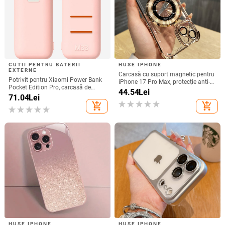
CUTII PENTRU BATERII
HUSE IPHONE
EXTERNE
Carcasă cu suport magnetic pentru
Potrivit pentru Xiaomi Power Bank
iPhone 17 Pro Max, protecție anti-
Pocket Edition Pro, carcasă de
cadere la cele patru colțuri, finisaj
44.54
Lei
protecție din silicon 33W 10000mA,
71.04
Lei
electroplacat din acrilic
antiderapantă pentru Power Bank
add_shopping_cart
add_shopping_cart
HUSE IPHONE
HUSE IPHONE