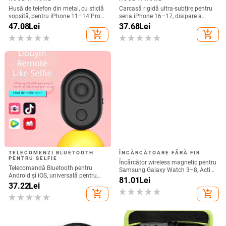
Husă de telefon din metal, cu sticlă
Carcasă rigidă ultra-subțire pentru
vopsită, pentru iPhone 11–14 Pro
seria iPhone 16–17, disipare a
Max, disipare căldură, model YK263
căldurii, protecție totală, anti-cadere
47.08
Lei
37.68
Lei
și rezistență la amprente
add_shopping_cart
add_shopping_cart
TELECOMENZI BLUETOOTH
ÎNCĂRCĂTOARE FĂRĂ FIR
PENTRU SELFIE
Încărcător wireless magnetic pentru
Telecomandă Bluetooth pentru
Samsung Galaxy Watch 3–8, Active
Android și iOS, universală pentru
1/2 • QC2.0 • Încărcare magnetică •
81.01
Lei
selfie și filmare, model 6-key
37.22
Lei
3W / 1A
tremolo, Vernon, material ABS,
add_shopping_cart
add_shopping_cart
greutate 15 g