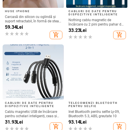
HUSE IPHONE
CABLURI DE DATE PENTRU
DISPOZITIVE INTELIGENTE
Carcasă din silicon cu oglindă și
Nothing cablu magnetic de
suport retractabil, în formă de stea
încărcare cu 2 pini pentru pahar de
cu cinci colțuri, pentru iPhone 13–
59.34
Lei
suc și ceas inteligent – 60 cm,
33.23
Lei
17 Pro/Max
magnet puternic N52, distanța pini
add_shopping_cart
add_shopping_cart
7,62 mm
CABLURI DE DATE PENTRU
TELECOMENZI BLUETOOTH
DISPOZITIVE INTELIGENTE
PENTRU SELFIE
Cablu magnetic USB de încărcare
Inel Bluetooth pentru selfie Ly-09,
pentru ochelari inteligenți, ceas și
Bluetooth 5.3, ABS, greutate 10
brățară – unu la doi, compatibil cu
31.93
Lei
93.14
Lei
4.0-12.3, brand Rising Sun
add_shopping_cart
add_shopping_cart