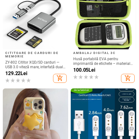
CITITOARE DE CARDURI DE
AMBALAJ DIGITAL 3C
MEMORIE
Husă portabilă EVA pentru
ZY-802 Cititor XQD/SD carduri —
imprimantă de etichete – material
USB 3.0 viteză mare, interfață duală
Oxford + EVA, EVA presat termic cu
100.05
Lei
Type-C și USB, aliaj de aluminiu +
129.22
Lei
cusături, încărcare 10 kg
ABS
add_shopping_cart
add_shopping_cart