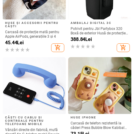
HUSE ȘI ACCESORII PENTRU
AMBALAJ DIGITAL 3C
CĂȘTI
Potrivit pentru Jbl Partybox 320
Carcasă de protecție mată pentru
Boxă de exterior Husă de protecție
Apple AirPods, generațiile 3 și 4
Stage 320 Audio Trolley Carcasă
388.84
Lei
45.44
Lei
anti-praf Husă
add_shopping_cart
add_shopping_cart
CĂȘTI CU CABLU ȘI
HUSE IPHONE
CONTROALE PENTRU
Carcasă de telefon rezistentă la
TELEFOANE MOBILE
căderi Press Bubble Blow Kabibala
Vânzări directe din fabrică, mufă
pentru iPhone 15, pentru Apple 12
73.15
Lei