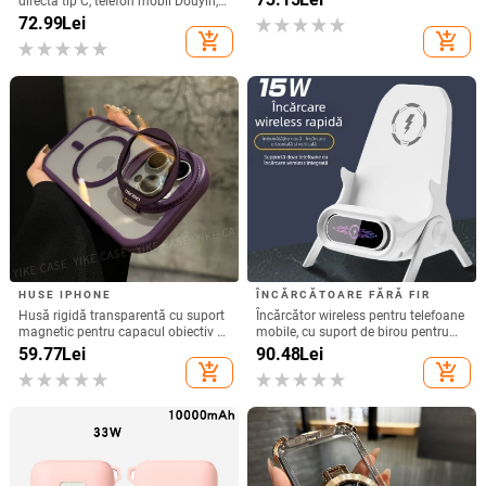
directă tip C, telefon mobil Douyin,
13/14Pro Max 11
internet celebru, telefon mobil,
72.99
Lei
microfon electric, port C, căști cu fir,
add_shopping_cart
add_shopping_cart
cască
HUSE IPHONE
ÎNCĂRCĂTOARE FĂRĂ FIR
Husă rigidă transparentă cu suport
Încărcător wireless pentru telefoane
magnetic pentru capacul obiectiv –
mobile, cu suport de birou pentru
pentru iPhone 17 Pro Max
utilizare orizontală sau verticală,
59.77
Lei
90.48
Lei
QC3.0, 2 A, 15 W, Încărcare rapidă
add_shopping_cart
add_shopping_cart