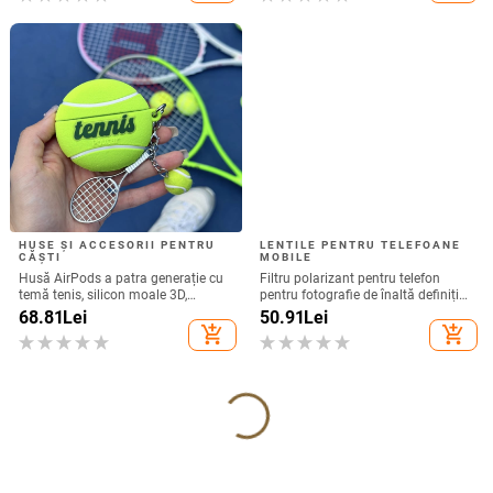
HUSE ȘI ACCESORII PENTRU
LENTILE PENTRU TELEFOANE
CĂȘTI
MOBILE
Husă AirPods a patra generație cu
Filtru polarizant pentru telefon
temă tenis, silicon moale 3D,
pentru fotografie de înaltă definiție
compatibilă cu AirPods 3 și Pro 2
— filtru ND, model GZM
68.81
Lei
50.91
Lei
add_shopping_cart
add_shopping_cart