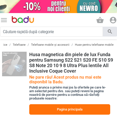
menu
shopping_basket
account_circle
search
ronice
Telefoane
Telefoane mobile și accesorii
Huse pentru telefoane mobile
Husa magnetica din piele de lux Funda
pentru Samsung S22 S21 S20 FE S10 S9
S8 Note 20 10 9 8 Ultra Plus lentile All
Inclusive Coque Cover
Ne pare rău! Acest produs nu mai este
disponibil la Badu.
Puteți arunca o privire mai jos la ofertele pe care le-
am selectat pentru dvs. sau puteți reveni la pagina
noastră de pornire pentru a continua să răsfoiți
produsele noastre:
Pagina principala