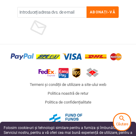
ABONAȚI-VĂ
Termeni și condiții de utilizare a site-ului web
Politica noastră de retur
Politica de confidențialitate
search
Căutare
Folosim cookie-uri și tehnologii similare pentru a furniza și îmbunătăți
Fund of Funds
Serviciul nostru, pentru a vă oferi cea mai bună experiență de utilizare, pentru a