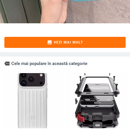
image
VEZI MAI MULT
more
Cele mai populare în această categorie