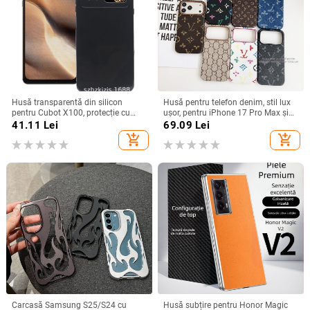
Husă transparentă din silicon
Husă pentru telefon denim, stil lux
pentru Cubot X100, protecție cu
ușor, pentru iPhone 17 Pro Max și
acoperire totală
iPhone 16, cu acoperire totală
41.11
Lei
69.09
Lei
add_shopping_cart
add_shopping_cart
Carcasă Samsung S25/S24 cu
Husă subțire pentru Honor Magic