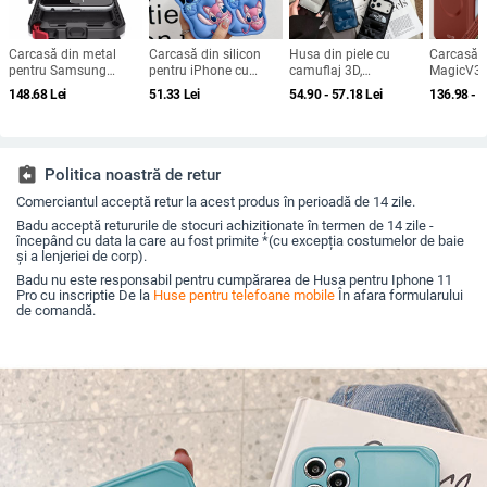
Carcasă din metal
Carcasă din silicon
Husa din piele cu
Carcasă 
pentru Samsung
pentru iPhone cu
camuflaj 3D,
MagicV3 
Galaxy S24/S23/S25
design cartoon –
căptușeală din
de piele 
148.68
Lei
51.33
Lei
54.90 - 57.18
Lei
136.98 - 
Ultra, spate, prelucrată,
protecție anti-cădere,
bumbac, stil jachetă
magnetic
personalizabilă,
finisaj mat,
de iarnă, compatibilă
protecție 
disipare căldură, anti-
compatibilă cu seria
cu iPhone 12–17 Pro
cadere, anti-amprentă
iPhone 11/12/13/14
Max
(Pro/Max)
assignment_return
Politica noastră de retur
Comerciantul acceptă retur la acest produs în perioadă de 14 zile.
Badu acceptă retururile de stocuri achiziționate în termen de 14 zile -
începând cu data la care au fost primite *(cu excepția costumelor de baie
și a lenjeriei de corp).
Badu nu este responsabil pentru cumpărarea de Husa pentru Iphone 11
Pro cu inscriptie De la
Huse pentru telefoane mobile
În afara formularului
de comandă.