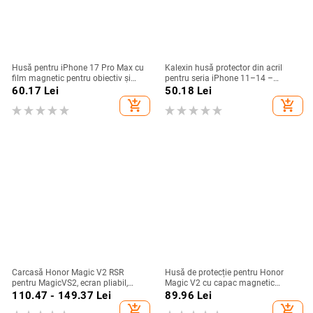
Husă pentru iPhone 17 Pro Max cu
Kalexin husă protector din acril
film magnetic pentru obiectiv și
pentru seria iPhone 11–14 –
protecție completă, verde
rezistentă la uzură și la cădere,
60.17
Lei
50.18
Lei
fluorescent
personalizabilă, confecționată prin
add_shopping_cart
add_shopping_cart
turnare din plastic, stiluri
Japonia/Korea, Nordic și Instagram
Carcasă Honor Magic V2 RSR
Husă de protecție pentru Honor
pentru MagicVS2, ecran pliabil,
Magic V2 cu capac magnetic
design Porsche, protecție anti-
rabatabil și fereastră inteligentă,
110.47 - 149.37
Lei
89.96
Lei
cadere completă
protecție completă împotriva
add_shopping_cart
add_shopping_cart