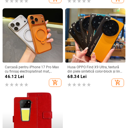
căderilor
Carcasă pentru iPhone 17 Pro Max
Husa OPPO Find X9 Ultra, textură
cu finisaj electroplatinat mat,
din piele sintetică color-block și linii
magnetică, suport rotativ și
fluorescente, GT8Pro husă de
46.12
Lei
68.34
Lei
protecție pentru obiectiv
protecție
add_shopping_cart
add_shopping_cart