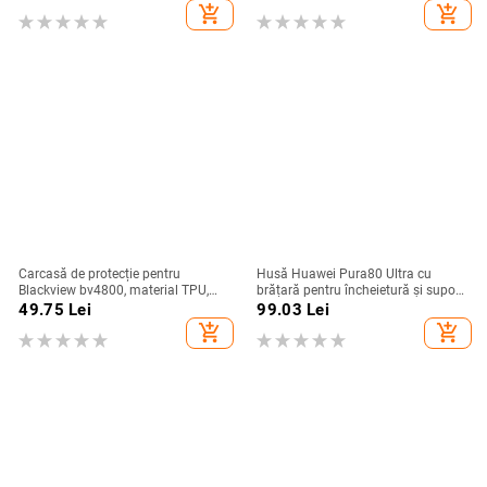
în diverse culori
protecție anti-cădere, pentru seria
add_shopping_cart
add_shopping_cart
iPhone 11–17
Carcasă de protecție pentru
Husă Huawei Pura80 Ultra cu
Blackview bv4800, material TPU,
brățară pentru încheietură și suport
realizată manual, personalizabilă
rotativ — textură piele Napa
49.75
Lei
99.03
Lei
electroplacată
add_shopping_cart
add_shopping_cart