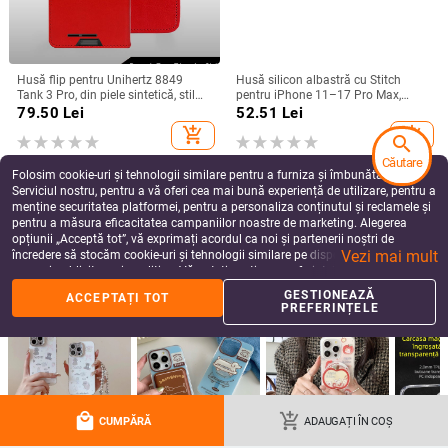
Husă flip pentru Unihertz 8849
Husă silicon albastră cu Stitch
Tank 3 Pro, din piele sintetică, stil
pentru iPhone 11–17 Pro Max,
retro
design cu margine curbată și
79.50
Lei
52.51
Lei
protecție anti-cădere
add_shopping_cart
add_shopping_cart
search
Căutare
Folosim cookie-uri și tehnologii similare pentru a furniza și îmbunătăți
Serviciul nostru, pentru a vă oferi cea mai bună experiență de utilizare, pentru a
menține securitatea platformei, pentru a personaliza conținutul și reclamele și
pentru a măsura eficacitatea campaniilor noastre de marketing. Alegerea
opțiunii „Acceptă tot”, vă exprimați acordul ca noi și partenerii noștri de
Vezi mai mult
încredere să stocăm cookie-uri și tehnologii similare pe dispozitivul dvs. în
scopuri publicitare și analitice. Vă puteți gestiona preferințele în orice moment
făcând clic pe „Gestionează preferințele”. Pentru mai multe informații, vă
GESTIONEAZĂ
ACCEPTAȚI TOT
rugăm să consultați
Politica noastră de confidențialitate
.
PREFERINȚELE
Husă acrilică cu rhinestones pentru
Husă Honor Magic6Pro, din piele
iPhone 17 Pro Max, acoperire
lichidă, protecție TPU cu acoperire
completă cu diamante și protecție
totală, anti-cadere, lux discret
58.36
Lei
59.38
Lei
local_mall
add_shopping_cart
la margini împotriva căderilor
CUMPĂRĂ
ADAUGAȚI ÎN COȘ
add_shopping_cart
add_shopping_cart