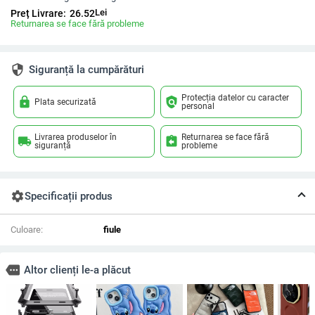
Lei
Preț Livrare:
26.52
Returnarea se face fără probleme
security
Siguranță la cumpărături
Protecția datelor cu caracter
lock
policy
Plata securizată
personal
Livrarea produselor în
Returnarea se face fără
local_shipping
assignment_return
siguranță
probleme
settings
Specificații produs
Culoare:
fiule
more
Altor clienți le-a plăcut