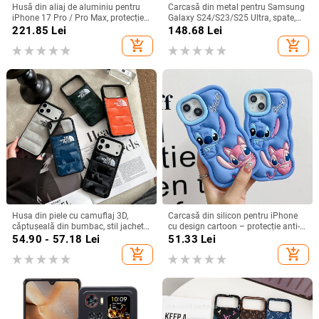
Husă din aliaj de aluminiu pentru
Carcasă din metal pentru Samsung
iPhone 17 Pro / Pro Max, protecție
Galaxy S24/S23/S25 Ultra, spate,
anti-cădere, închidere magnetică,
prelucrată, personalizabilă, disipare
221.85
Lei
148.68
Lei
turnare prin injecție, posibilitate de
căldură, anti-cadere, anti-amprentă
add_shopping_cart
add_shopping_cart
personalizare
Husa din piele cu camuflaj 3D,
Carcasă din silicon pentru iPhone
căptușeală din bumbac, stil jachetă
cu design cartoon – protecție anti-
de iarnă, compatibilă cu iPhone
cădere, finisaj mat, compatibilă cu
54.90 - 57.18
Lei
51.33
Lei
12–17 Pro Max
seria iPhone 11/12/13/14
add_shopping_cart
add_shopping_cart
(Pro/Max)