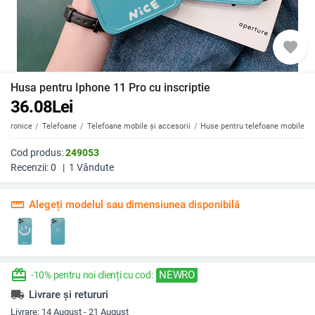
favorite
Husa pentru Iphone 11 Pro cu inscriptie
36.08
Lei
ectronice
Telefoane
Telefoane mobile și accesorii
Huse pentru telefoane mobile
Cod produs:
249053
Recenzii:
0
|
1
Vândute
straighten
Alegeți modelul sau dimensiunea disponibilă
redeem
NEWRO
-10% pentru noi clienți cu cod:
local_shipping
Livrare și retururi
Livrare:
14 August - 21 August