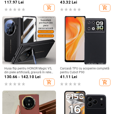
central, acoperire completă a
11/12/14/15/16/17 Pro Max,
117.97
Lei
43.32
Lei
obiectivului, piele naturală,
protecție împotriva căderilor, anti-
add_shopping_cart
add_shopping_cart
electroplacare, protecție anti-cădere
amprente
Husa flip pentru HONOR Magic V5,
Carcasă TPU cu acoperire completă
din piele artificială, gravură în relief,
pentru Cubot P90
stil Ins, anti-cadere
130.66 - 142.10
Lei
41.11
Lei
add_shopping_cart
add_shopping_cart