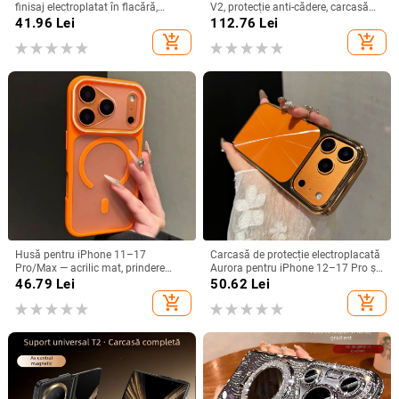
finisaj electroplatat în flacără,
V2, protecție anti-cădere, carcasă
design decupat, compatibilă cu
dură pentru ecran pliabil, finisaj PU
41.96
Lei
112.76
Lei
A26/A36/A56 și A54/A55
piele electroplatinată
add_shopping_cart
add_shopping_cart
Husă pentru iPhone 11–17
Carcasă de protecție electroplacată
Pro/Max — acrilic mat, prindere
Aurora pentru iPhone 12–17 Pro și
magnetică, protecție anti-cadere,
Pro Max, acoperire completă, anti-
46.79
Lei
50.62
Lei
antiamprentă
șoc
add_shopping_cart
add_shopping_cart