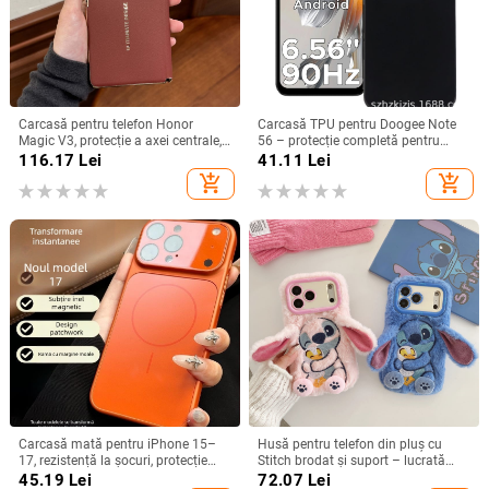
Carcasă pentru telefon Honor
Carcasă TPU pentru Doogee Note
Magic V3, protecție a axei centrale,
56 – protecție completă pentru
noul model Magic V5, husă ușoară
Note 56, Plus și Pro, realizată
116.17
Lei
41.11
Lei
din piele artificială cu
manual
add_shopping_cart
add_shopping_cart
electroplacare, anti-cădere
Carcasă mată pentru iPhone 15–
Husă pentru telefon din pluș cu
17, rezistență la șocuri, protecție
Stitch brodat și suport – lucrată
pentru obiectiv, prindere magnetică,
manual, stil desen animat drăguț,
45.19
Lei
72.07
Lei