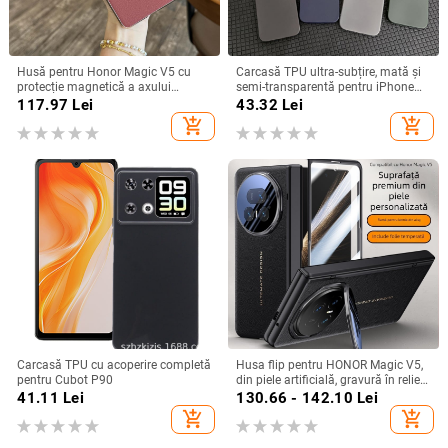
Husă pentru Honor Magic V5 cu
Carcasă TPU ultra-subțire, mată și
protecție magnetică a axului
semi-transparentă pentru iPhone
central, acoperire completă a
11/12/14/15/16/17 Pro Max,
117.97
Lei
43.32
Lei
obiectivului, piele naturală,
protecție împotriva căderilor, anti-
add_shopping_cart
add_shopping_cart
electroplacare, protecție anti-cădere
amprente
Carcasă TPU cu acoperire completă
Husa flip pentru HONOR Magic V5,
pentru Cubot P90
din piele artificială, gravură în relief,
stil Ins, anti-cadere
41.11
Lei
130.66 - 142.10
Lei
add_shopping_cart
add_shopping_cart