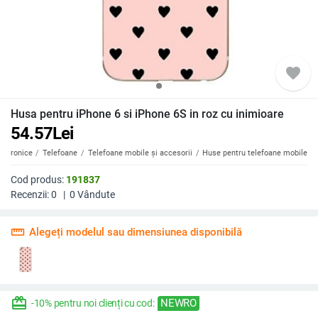
favorite
Husa pentru iPhone 6 si iPhone 6S in roz cu inimioare
54.57
Lei
ectronice
Telefoane
Telefoane mobile și accesorii
Huse pentru telefoane mobile
Cod produs:
191837
Recenzii:
0
|
0
Vândute
straighten
Alegeți modelul sau dimensiunea disponibilă
redeem
NEWRO
-10% pentru noi clienți cu cod: