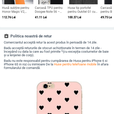
Husă subțire pentru
Carcasă TPU pentru
Husa tip portofel
Carcasă d
Honor Magic V2,
Doogee Note 56 –
pentru Oukitel G1 cu
pentru Bl
protecție anti-cădere,
protecție completă
catarama magnetică
bv4800, m
112.76
Lei
41.11
Lei
100.37
Lei
49.75
Lei
carcasă dură pentru
pentru Note 56, Plus și
— piele ecologică,
realizată
ecran pliabil, finisaj PU
Pro, realizată manual
lucrată manual,
personali
piele electroplatinată
protecție la șocuri,
suport pentru
personalizare
assignment_return
Politica noastră de retur
Comerciantul acceptă retur la acest produs în perioadă de 14 zile.
Badu acceptă retururile de stocuri achiziționate în termen de 14 zile -
începând cu data la care au fost primite *(cu excepția costumelor de baie
și a lenjeriei de corp).
Badu nu este responsabil pentru cumpărarea de Husa pentru iPhone 6 si
iPhone 6S in roz cu inimioare De la
Huse pentru telefoane mobile
În afara
formularului de comandă.