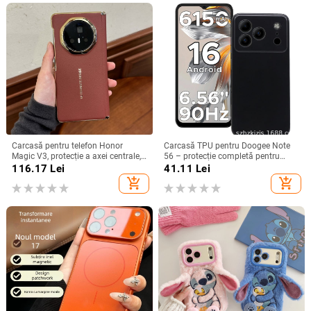
Carcasă pentru telefon Honor
Carcasă TPU pentru Doogee Note
Magic V3, protecție a axei centrale,
56 – protecție completă pentru
noul model Magic V5, husă ușoară
Note 56, Plus și Pro, realizată
116.17
Lei
41.11
Lei
din piele artificială cu
manual
add_shopping_cart
add_shopping_cart
electroplacare, anti-cădere