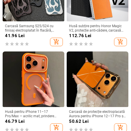
Carcasă Samsung S25/S24 cu
Husă subțire pentru Honor Magic
finisaj electroplatat în flacără,
V2, protecție anti-cădere, carcasă
design decupat, compatibilă cu
dură pentru ecran pliabil, finisaj PU
41.96
Lei
112.76
Lei
A26/A36/A56 și A54/A55
piele electroplatinată
add_shopping_cart
add_shopping_cart
Husă pentru iPhone 11–17
Carcasă de protecție electroplacată
Pro/Max — acrilic mat, prindere
Aurora pentru iPhone 12–17 Pro și
magnetică, protecție anti-cadere,
Pro Max, acoperire completă, anti-
46.79
Lei
50.62
Lei
antiamprentă
șoc
add_shopping_cart
add_shopping_cart