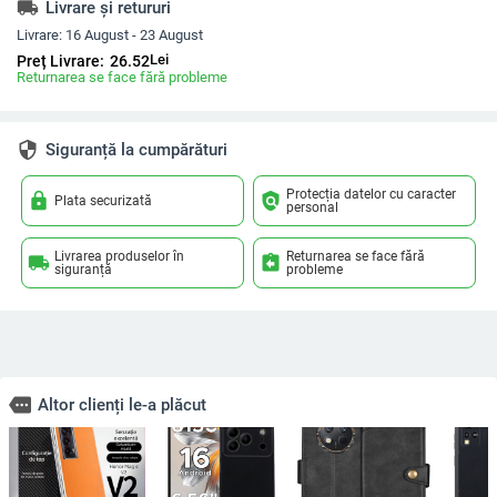
local_shipping
Livrare și retururi
Livrare:
16 August - 23 August
Lei
Preț Livrare:
26.52
Returnarea se face fără probleme
security
Siguranță la cumpărături
Protecția datelor cu caracter
lock
policy
Plata securizată
personal
Livrarea produselor în
Returnarea se face fără
local_shipping
assignment_return
siguranță
probleme
more
Altor clienți le-a plăcut