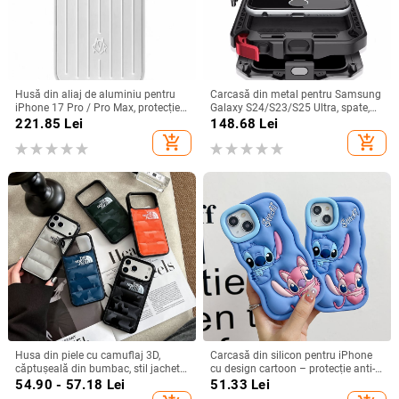
Husă din aliaj de aluminiu pentru
Carcasă din metal pentru Samsung
iPhone 17 Pro / Pro Max, protecție
Galaxy S24/S23/S25 Ultra, spate,
anti-cădere, închidere magnetică,
prelucrată, personalizabilă, disipare
221.85
Lei
148.68
Lei
turnare prin injecție, posibilitate de
căldură, anti-cadere, anti-amprentă
add_shopping_cart
add_shopping_cart
personalizare
Husa din piele cu camuflaj 3D,
Carcasă din silicon pentru iPhone
căptușeală din bumbac, stil jachetă
cu design cartoon – protecție anti-
de iarnă, compatibilă cu iPhone
cădere, finisaj mat, compatibilă cu
54.90 - 57.18
Lei
51.33
Lei
12–17 Pro Max
seria iPhone 11/12/13/14