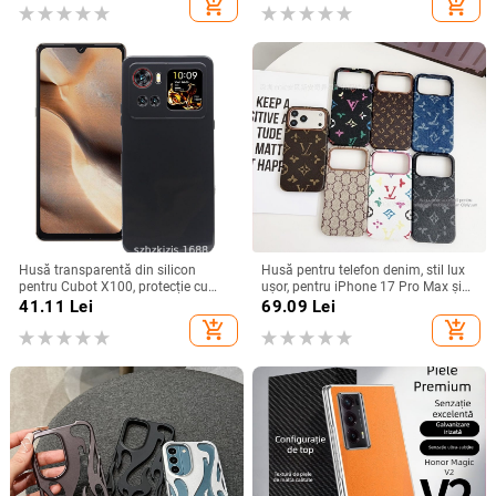
add_shopping_cart
add_shopping_cart
(Pro/Max)
Husă transparentă din silicon
Husă pentru telefon denim, stil lux
pentru Cubot X100, protecție cu
ușor, pentru iPhone 17 Pro Max și
acoperire totală
iPhone 16, cu acoperire totală
41.11
Lei
69.09
Lei
add_shopping_cart
add_shopping_cart