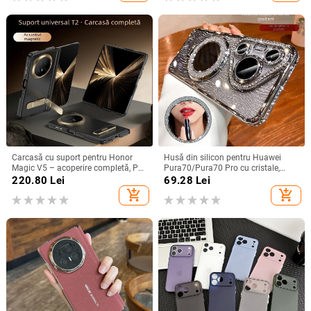
Carcasă cu suport pentru Honor
Husă din silicon pentru Huawei
Magic V5 – acoperire completă, PC
Pura70/Pura70 Pro cu cristale,
mat, anti-cădere, anti-amprente
transparentă, estetică, suport
220.80
Lei
69.28
Lei
încorporat și disipare a căldurii
add_shopping_cart
add_shopping_cart