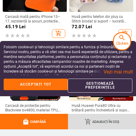
Carcasă mată pentru iPhone 15–
Husă pentru telefon din pluș cu
17, rezistență la șocuri, protecție
Stitch brodat și suport – lucrată
pentru obiectiv, prindere magnetică,
manual, stil desen animat drăguț,
45.19
Lei
72.07
Lei
în diverse culori
protecție anti-cădere, pentru seria
add_shopping_cart
add_shopping_cart
iPhone 11–17
search
Căutare
Folosim cookie-uri și tehnologii similare pentru a furniza și îmbunătăți
Serviciul nostru, pentru a vă oferi cea mai bună experiență de utilizare, pentru a
menține securitatea platformei, pentru a personaliza conținutul și reclamele și
pentru a măsura eficacitatea campaniilor noastre de marketing. Alegerea
opțiunii „Acceptă tot”, vă exprimați acordul ca noi și partenerii noștri de
Vezi mai mult
încredere să stocăm cookie-uri și tehnologii similare pe dispozitivul dvs. în
scopuri publicitare și analitice. Vă puteți gestiona preferințele în orice moment
făcând clic pe „Gestionează preferințele”. Pentru mai multe informații, vă
GESTIONEAZĂ
ACCEPTAȚI TOT
rugăm să consultați
Politica noastră de confidențialitate
.
PREFERINȚELE
Carcasă de protecție pentru
Husă Huawei Pura80 Ultra cu
Blackview bv4800, material TPU,
brățară pentru încheietură și suport
realizată manual, personalizabilă
rotativ — textură piele Napa
49.75
Lei
99.03
Lei
electroplacată
local_mall
add_shopping_cart
add_shopping_cart
add_shopping_cart
CUMPĂRĂ
ADAUGAȚI ÎN COȘ