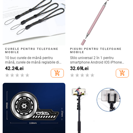
CURELE PENTRU TELEFOANE
PIXURI PENTRU TELEFOANE
MOBILE
MOBILE
10 buc curele de mână pentru
Stilo universal 2 în 1 pentru
mână, curele de mână reglabile din
smartphone Android IOS iPhone
nailon șir de breloc pentru suport
iPad Tabletă Pixuri de desen Creion
42.24
Lei
32.69
Lei
pentru carcasa telefonului mobil,
capacitiv Ecran mobil Stilo tactil
add_shopping_cart
add_shopping_cart
cameră, USB, insignă