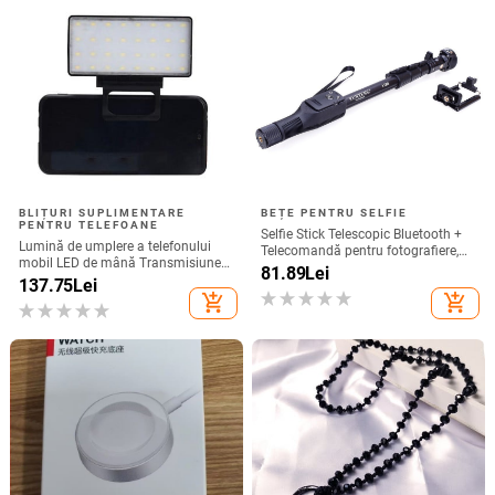
BLIȚURI SUPLIMENTARE
BEȚE PENTRU SELFIE
PENTRU TELEFOANE
Selfie Stick Telescopic Bluetooth +
Lumină de umplere a telefonului
Telecomandă pentru fotografiere,
mobil LED de mână Transmisiune
compatibil cu Android și IOS -
81.89
Lei
în direct Lumină pentru selfie
137.75
Lei
Negru
Lumină de umplere a computerului
add_shopping_cart
add_shopping_cart
Lumină de umplere a telefonului
mobil pentru conferințe video