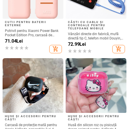
CUTII PENTRU BATERII
CĂȘTI CU CABLU ȘI
EXTERNE
CONTROALE PENTRU
TELEFOANE MOBILE
Potrivit pentru Xiaomi Power Bank
Vânzări directe din fabrică, mufă
Pocket Edition Pro, carcasă de
directă tip C, telefon mobil Douyin,
protecție din silicon 33W 10000mA,
71.04
Lei
internet celebru, telefon mobil,
72.99
Lei
antiderapantă pentru Power Bank
microfon electric, port C, căști cu fir,
add_shopping_cart
add_shopping_cart
cască
HUSE ȘI ACCESORII PENTRU
HUSE ȘI ACCESORII PENTRU
CĂȘTI
CĂȘTI
Carcasă de protecție mată pentru
Husă din silicon roz cu pisicuță