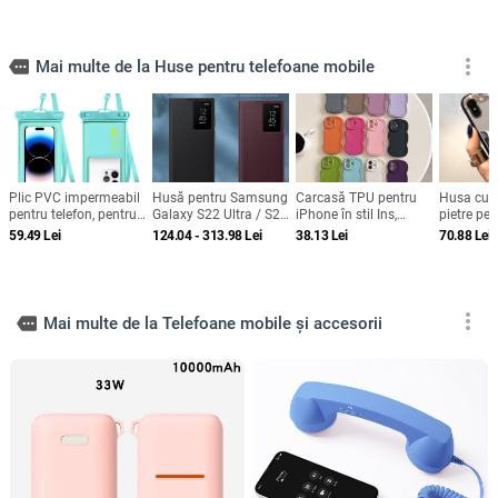
more_vert
more
Mai multe de la Huse pentru telefoane mobile
Plic PVC impermeabil
Husă pentru Samsung
Carcasă TPU pentru
Husa cu o
pentru telefon, pentru
Galaxy S22 Ultra / S22
iPhone în stil Ins,
pietre pe
înot și scufundări,
Plus / S22 cu fereastră
design minimalist de
si iPhone
59.49
Lei
124.04 - 313.98
Lei
38.13
Lei
70.88
Lei
compatibil ecran tactil,
inteligentă și protecție
nișă, husă moale cu
pungă sigilată
de somn, fără capac
margine ondulată,
rabatabil
protecție anti-cădere,
anti-amprentă, finisaj
mat
more_vert
more
Mai multe de la Telefoane mobile și accesorii