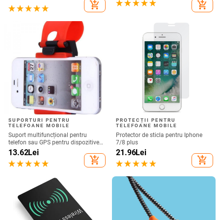
Nu este compatibil cu Bluetooth
add_shopping_cart
add_shopping_cart
SUPORTURI PENTRU
PROTECȚII PENTRU
TELEFOANE MOBILE
TELEFOANE MOBILE
Suport multifuncțional pentru
Protector de sticla pentru Iphone
telefon sau GPS pentru dispozitive
7/8 plus
de până la 76 mm / 4,8 inchi
13.62
Lei
21.96
Lei
add_shopping_cart
add_shopping_cart