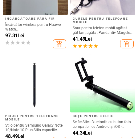
ÎNCĂRCĂTOARE FĂRĂ FIR
CURELE PENTRU TELEFOANE
MOBILE
Încărcător wireless pentru Huawei
Snur pentru telefon mobil agățat
Watch
gât lanț agățat Pandantiv Mărgele
GT6/GT5/Watch5/Watch4/GT4 –
97.31
Lei
de cristal realizat manual Coarda
41.49
Lei
corp metalic, încărcare magnetică,
anti-pierdere pentru iPhone Curea
add_shopping_cart
add_shopping_cart
QC 3.0 încărcare rapidă, ieșire 5W
detașabilă
PIXURI PENTRU TELEFOANE
BEȚE PENTRU SELFIE
MOBILE
Selfie Stick Bluetooth cu buton foto
Stilo pentru Samsung Galaxy Note
compatibil cu Android și iOS -
10/Note 10 Plus Stilo capacitiv
Negru / Verde
44.34
Lei
universal Ecran tactil sensibil SPen
48.49
Lei