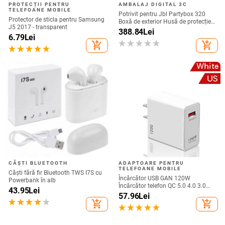
PROTECȚII PENTRU
AMBALAJ DIGITAL 3C
TELEFOANE MOBILE
Potrivit pentru Jbl Partybox 320
Protector de sticla pentru Samsung
Boxă de exterior Husă de protecție
J5 2017 - transparent
Stage 320 Audio Trolley Carcasă
388.84
Lei
6.79
Lei
anti-praf Husă
add_shopping_cart
add_shopping_cart
CĂȘTI BLUETOOTH
ADAPTOARE PENTRU
TELEFOANE MOBILE
Căști fără fir Bluetooth TWS I7S cu
Încărcător USB GAN 120W
Powerbank în alb
Încărcător telefon QC 5.0 4.0 3.0
43.95
Lei
Adaptor de încărcare rapidă pentru
57.96
Lei
iPhone 14 13 12 Samsung Huawei
add_shopping_cart
add_shopping_cart
realme încărcător usb