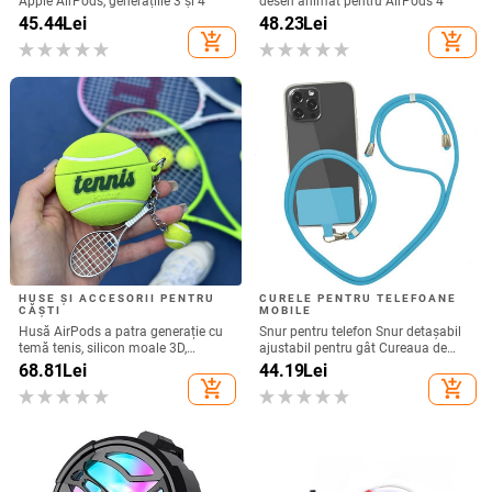
Apple AirPods, generațiile 3 și 4
desen animat pentru AirPods 4
45.44
Lei
48.23
Lei
add_shopping_cart
add_shopping_cart
HUSE ȘI ACCESORII PENTRU
CURELE PENTRU TELEFOANE
CĂȘTI
MOBILE
Husă AirPods a patra generație cu
Snur pentru telefon Snur detașabil
temă tenis, silicon moale 3D,
ajustabil pentru gât Cureaua de
compatibilă cu AirPods 3 și Pro 2
șnur pentru accesorii pentru telefon
68.81
Lei
44.19
Lei
mobil Snur pentru telefon mobil
add_shopping_cart
add_shopping_cart
Curele universale pentru gât