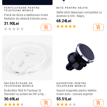
VENTILATOARE PENTRU
BEȚE PENTRU SELFIE
TELEFOANE MOBILE
Selfie stick telescopic compatibil cu
Placă de răcire a telefonului mobil
Android și iOS - Negru
Radiator de căldură Extinde zona
68.24
Lei
de răcire pentru ventilatoare Răcitor
31.90
Lei
de jocuri Telefon mobil pentru
add_shopping_cart
add_shopping_cart
iPhone/Samsung/Xiaomi
ÎNCĂRCĂTOARE DE
SUPORTURI PENTRU
TELEFOANE MOBILE
TELEFOANE MOBILE
Încărcător fără fir Fantasy Qi
Suport magnetic pentru telefon
Standart cu putere de 5W și tip
mobil auto - culoare argintie
conexiune USB - culoare albă
30.69
Lei
55.51
Lei
add_shopping_cart
add_shopping_cart