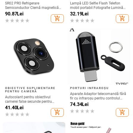
SR02 PRO Refrigerare
Lampă LED Selfie Flash Telefon
Semiconductor Clemă magnetică
mobil portabil Fotografie Lumină
spate Radiator telefon mobil Joc
de umplere Reîncărcabilă
90.87
Lei
32.19
Lei
Live Afișaj digital Furnizare directă
add_shopping_cart
add_shopping_cart
din fabrică
OBIECTIVE SUPLIMENTARE
PORTURI INFRAROȘU
PENTRU CAMERĂ
Aparate Adaptor telecomandă fără
Autocolant pentru obiectivul
fir cu infraroșu pentru controlul
camerei false secunde pentru
aplicației inteligente Telefon
74.34
Lei
upgrade telefon iPhone Protector
41.40
Lei
Transmițător cu infraroșu pentru
de ecran pentru iPhone X / XS Max
add_shopping_cart
add_shopping_cart
iPhone și telefon Android
Schimbare la iPhone 11 pro Max