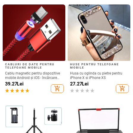
CABLURI DE DATE PENTRU
HUSE PENTRU TELEFOANE
TELEFOANE MOBILE
MOBILE
Cablu magnetic pentru dispozitive
Husa cu oglinda cu pietre pentru
mobile Android și iOS - încărcare
iPhone X si iPhone XS
rapidă și sincronizare TYPE-C, Micro
39.27
Lei
27.27
Lei
USB și iluminare în
add_shopping_cart
add_shopping_cart