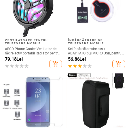
VENTILATOARE PENTRU
ÎNCĂRCĂTOARE DE
TELEFOANE MOBILE
TELEFOANE MOBILE
ABCD Phone Cooler Ventilator de
Set încărcător wireless +
răcire activ portabil Radiator pentru
ADAPTATOR QI MICRO USB, pentru
telefon mobil pentru jocuri
telefon + receptor wireless Qi cu
79.18
Lei
56.86
Lei
micro USB-culoare neagră
add_shopping_cart
add_shopping_cart