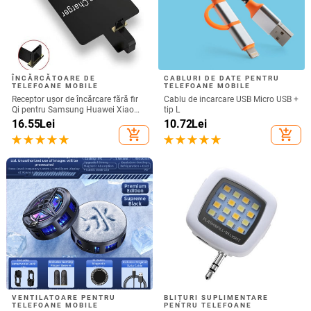
ÎNCĂRCĂTOARE DE
CABLURI DE DATE PENTRU
TELEFOANE MOBILE
TELEFOANE MOBILE
Receptor ușor de încărcare fără fir
Cablu de incarcare USB Micro USB +
Qi pentru Samsung Huawei Xiaomi
tip L
Adaptor de încărcare rapid fără fir
16.55
Lei
10.72
Lei
micro USB tip C universal
add_shopping_cart
add_shopping_cart
VENTILATOARE PENTRU
BLIȚURI SUPLIMENTARE
TELEFOANE MOBILE
PENTRU TELEFOANE