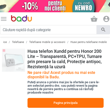
menu
shopping_basket
account_circle
search
ronice
Telefoane
Telefoane mobile și accesorii
Huse pentru telefoane mobile
Husa telefon Xundd pentru Honor 200
Lite – Transparentă, PC+TPU, Turnare
prin presare la cald, Protecție antișoc,
Rezistență la uzură
Ne pare rău! Acest produs nu mai este
disponibil la Badu.
Puteți arunca o privire mai jos la ofertele pe care le-
am selectat pentru dvs. sau puteți reveni la pagina
noastră de pornire pentru a continua să răsfoiți
produsele noastre:
Pagina principala