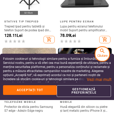
STATIVE TIP TREPIED
LUPE PENTRU ECRAN
Trepied Ipad pentru tabletă și
Lupa pentru ecranul telefonului
telefon Suport de podea Ipad din
mobil Suport pentru amplificator
aluminiu Trepied pentru tabletă cu
video HD 3D de 12 inchi cu suport
128.11
Lei
78.09
Lei
suport pentru smartphone și
de birou pliabil pentru jocuri de film
add_shopping_cart
add_shopping_cart
tabletă
search
Căutare
Folosim cookie-uri și tehnologii similare pentru a furniza și îmbunătăți
Serviciul nostru, pentru a vă oferi cea mai bună experiență de utilizare, pentru a
menține securitatea platformei, pentru a personaliza conținutul și reclamele și
pentru a măsura eficacitatea campaniilor noastre de marketing. Alegerea
opțiunii „Acceptă tot”, vă exprimați acordul ca noi și partenerii noștri de
Vezi mai mult
încredere să stocăm cookie-uri și tehnologii similare pe dispozitivul dvs. în
scopuri publicitare și analitice. Vă puteți gestiona preferințele în orice moment
făcând clic pe „Gestionează preferințele”. Pentru mai multe informații, vă
GESTIONEAZĂ
ACCEPTAȚI TOT
rugăm să consultați
Politica noastră de confidențialitate
.
PREFERINȚELE
PROTECȚII PENTRU
HUSE PENTRU TELEFOANE
TELEFOANE MOBILE
MOBILE
Protector de sticla pentru Samsung
Husă elegantă din silicon cu pietre
S7 edge - Adeziv Edge negru
și lanț metalic pentru iPhone X și