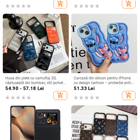
turnare prin injecție, posibilitate de
căldură, anti-cadere, anti-amprentă
add_shopping_cart
add_shopping_cart
personalizare
Husa din piele cu camuflaj 3D,
Carcasă din silicon pentru iPhone
căptușeală din bumbac, stil jachetă
cu design cartoon – protecție anti-
de iarnă, compatibilă cu iPhone
cădere, finisaj mat, compatibilă cu
54.90 - 57.18
Lei
51.33
Lei
12–17 Pro Max
seria iPhone 11/12/13/14
add_shopping_cart
add_shopping_cart
(Pro/Max)