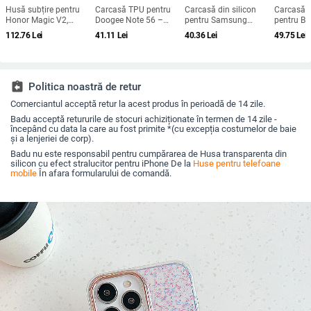
Husă subțire pentru
Carcasă TPU pentru
Carcasă din silicon
Carcasă d
Honor Magic V2,
Doogee Note 56 –
pentru Samsung
pentru Bl
protecție anti-cădere,
protecție completă
Galaxy M55 5G (SM-
bv4800, m
112.76
Lei
41.11
Lei
40.36
Lei
49.75
Lei
carcasă dură pentru
pentru Note 56, Plus și
M556B) - Finisaj mat,
realizată
ecran pliabil, finisaj PU
Pro, realizată manual
Protecție anti-cădere,
personali
piele electroplatinată
Compatibil cu SM-
M556B, Suport pentru
personalizare
assignment_return
Politica noastră de retur
Comerciantul acceptă retur la acest produs în perioadă de 14 zile.
Badu acceptă retururile de stocuri achiziționate în termen de 14 zile -
începând cu data la care au fost primite *(cu excepția costumelor de baie
și a lenjeriei de corp).
Badu nu este responsabil pentru cumpărarea de Husa transparenta din
silicon cu efect stralucitor pentru iPhone De la
Huse pentru telefoane
mobile
În afara formularului de comandă.