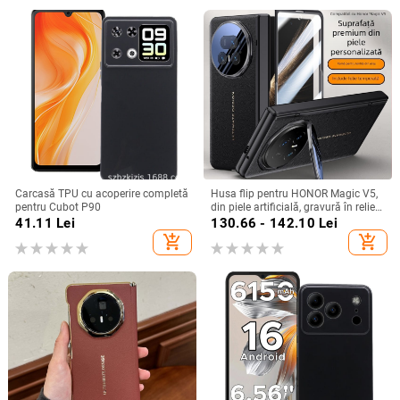
Carcasă TPU cu acoperire completă
Husa flip pentru HONOR Magic V5,
pentru Cubot P90
din piele artificială, gravură în relief,
stil Ins, anti-cadere
41.11
Lei
130.66 - 142.10
Lei
add_shopping_cart
add_shopping_cart