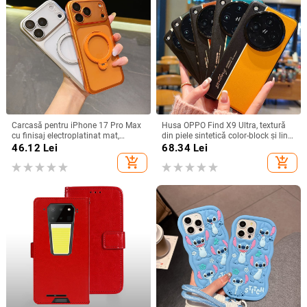
Carcasă pentru iPhone 17 Pro Max
Husa OPPO Find X9 Ultra, textură
cu finisaj electroplatinat mat,
din piele sintetică color-block și linii
magnetică, suport rotativ și
fluorescente, GT8Pro husă de
46.12
Lei
68.34
Lei
protecție pentru obiectiv
protecție
add_shopping_cart
add_shopping_cart