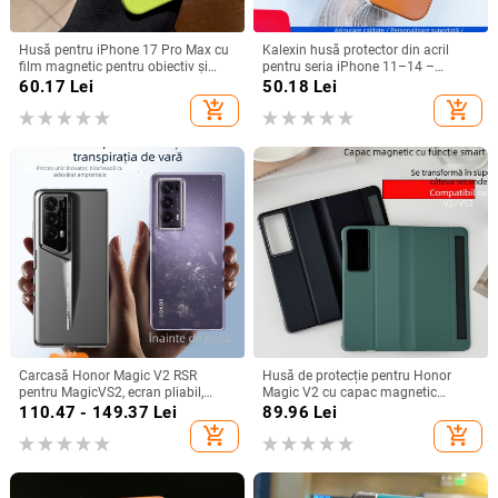
Husă pentru iPhone 17 Pro Max cu
Kalexin husă protector din acril
film magnetic pentru obiectiv și
pentru seria iPhone 11–14 –
protecție completă, verde
rezistentă la uzură și la cădere,
60.17
Lei
50.18
Lei
fluorescent
personalizabilă, confecționată prin
add_shopping_cart
add_shopping_cart
turnare din plastic, stiluri
Japonia/Korea, Nordic și Instagram
Carcasă Honor Magic V2 RSR
Husă de protecție pentru Honor
pentru MagicVS2, ecran pliabil,
Magic V2 cu capac magnetic
design Porsche, protecție anti-
rabatabil și fereastră inteligentă,
110.47 - 149.37
Lei
89.96
Lei
cadere completă
protecție completă împotriva
add_shopping_cart
add_shopping_cart
căderilor