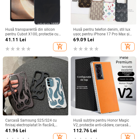
Husă transparentă din silicon
Husă pentru telefon denim, stil lux
pentru Cubot X100, protecție cu
ușor, pentru iPhone 17 Pro Max și
acoperire totală
iPhone 16, cu acoperire totală
41.11
Lei
69.09
Lei
add_shopping_cart
add_shopping_cart
Carcasă Samsung S25/S24 cu
Husă subțire pentru Honor Magic
finisaj electroplatat în flacără,
V2, protecție anti-cădere, carcasă
design decupat, compatibilă cu
dură pentru ecran pliabil, finisaj PU
41.96
Lei
112.76
Lei
A26/A36/A56 și A54/A55
piele electroplatinată
add_shopping_cart
add_shopping_cart