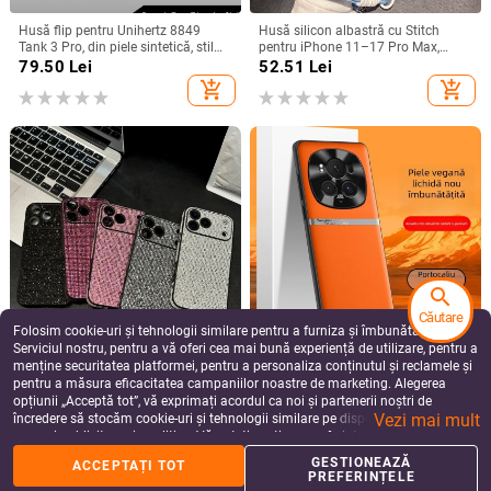
Husă flip pentru Unihertz 8849
Husă silicon albastră cu Stitch
Tank 3 Pro, din piele sintetică, stil
pentru iPhone 11–17 Pro Max,
retro
design cu margine curbată și
79.50
Lei
52.51
Lei
protecție anti-cădere
add_shopping_cart
add_shopping_cart
search
Căutare
Folosim cookie-uri și tehnologii similare pentru a furniza și îmbunătăți
Serviciul nostru, pentru a vă oferi cea mai bună experiență de utilizare, pentru a
Husă acrilică cu rhinestones pentru
Husă Honor Magic6Pro, din piele
menține securitatea platformei, pentru a personaliza conținutul și reclamele și
iPhone 17 Pro Max, acoperire
lichidă, protecție TPU cu acoperire
pentru a măsura eficacitatea campaniilor noastre de marketing. Alegerea
completă cu diamante și protecție
totală, anti-cadere, lux discret
58.36
Lei
59.38
Lei
la margini împotriva căderilor
opțiunii „Acceptă tot”, vă exprimați acordul ca noi și partenerii noștri de
add_shopping_cart
add_shopping_cart
Vezi mai mult
încredere să stocăm cookie-uri și tehnologii similare pe dispozitivul dvs. în
scopuri publicitare și analitice. Vă puteți gestiona preferințele în orice moment
făcând clic pe „Gestionează preferințele”. Pentru mai multe informații, vă
GESTIONEAZĂ
ACCEPTAȚI TOT
rugăm să consultați
Politica noastră de confidențialitate
.
PREFERINȚELE