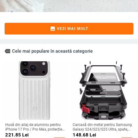
image
VEZI MAI MULT
more
Cele mai populare în această categorie
Husă din aliaj de aluminiu pentru
Carcasă din metal pentru Samsung
iPhone 17 Pro / Pro Max, protecție
Galaxy S24/S23/S25 Ultra, spate,
anti-cădere, închidere magnetică,
prelucrată, personalizabilă, disipare
221.85
Lei
148.68
Lei