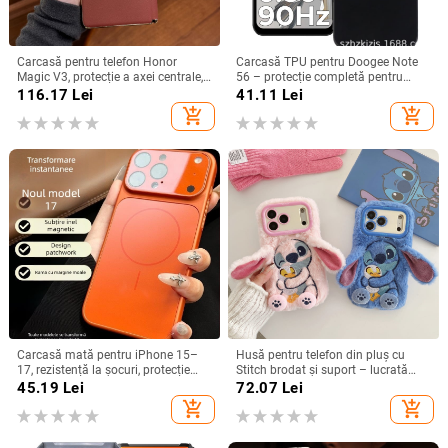
Carcasă pentru telefon Honor
Carcasă TPU pentru Doogee Note
Magic V3, protecție a axei centrale,
56 – protecție completă pentru
noul model Magic V5, husă ușoară
Note 56, Plus și Pro, realizată
116.17
Lei
41.11
Lei
din piele artificială cu
manual
add_shopping_cart
add_shopping_cart
electroplacare, anti-cădere
Carcasă mată pentru iPhone 15–
Husă pentru telefon din pluș cu
17, rezistență la șocuri, protecție
Stitch brodat și suport – lucrată
pentru obiectiv, prindere magnetică,
manual, stil desen animat drăguț,
45.19
Lei
72.07
Lei
în diverse culori
protecție anti-cădere, pentru seria
add_shopping_cart
add_shopping_cart
iPhone 11–17