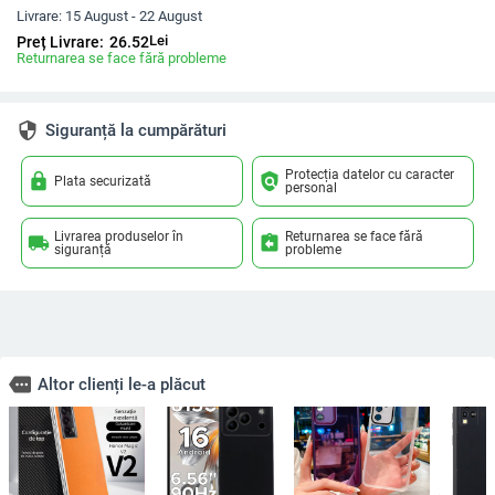
Livrare:
15 August - 22 August
Lei
Preț Livrare:
26.52
Returnarea se face fără probleme
security
Siguranță la cumpărături
Protecția datelor cu caracter
lock
policy
Plata securizată
personal
Livrarea produselor în
Returnarea se face fără
local_shipping
assignment_return
siguranță
probleme
more
Altor clienți le-a plăcut