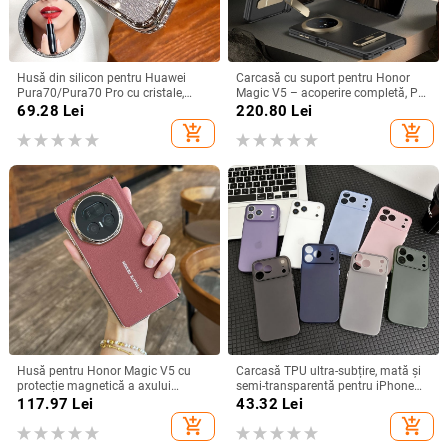
Husă din silicon pentru Huawei
Carcasă cu suport pentru Honor
Pura70/Pura70 Pro cu cristale,
Magic V5 – acoperire completă, PC
transparentă, estetică, suport
mat, anti-cădere, anti-amprente
69.28
Lei
220.80
Lei
încorporat și disipare a căldurii
add_shopping_cart
add_shopping_cart
Husă pentru Honor Magic V5 cu
Carcasă TPU ultra-subțire, mată și
protecție magnetică a axului
semi-transparentă pentru iPhone
central, acoperire completă a
11/12/14/15/16/17 Pro Max,
117.97
Lei
43.32
Lei
obiectivului, piele naturală,
protecție împotriva căderilor, anti-
add_shopping_cart
add_shopping_cart
electroplacare, protecție anti-cădere
amprente