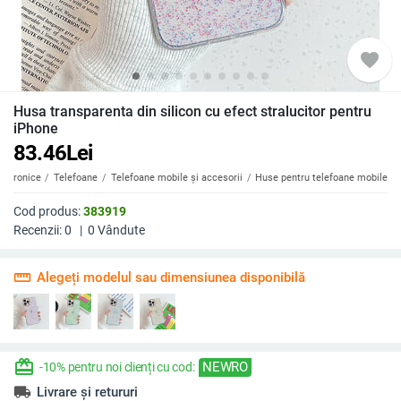
favorite
Husa transparenta din silicon cu efect stralucitor pentru
iPhone
83.46
Lei
ectronice
Telefoane
Telefoane mobile și accesorii
Huse pentru telefoane mobile
Cod produs:
383919
Recenzii:
0
|
0
Vândute
straighten
Alegeți modelul sau dimensiunea disponibilă
redeem
NEWRO
-10% pentru noi clienți cu cod:
local_shipping
Livrare și retururi