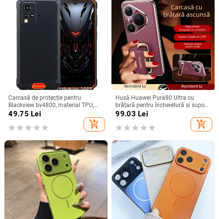
Carcasă de protecție pentru
Husă Huawei Pura80 Ultra cu
Blackview bv4800, material TPU,
brățară pentru încheietură și suport
realizată manual, personalizabilă
rotativ — textură piele Napa
49.75
Lei
99.03
Lei
electroplacată
add_shopping_cart
add_shopping_cart