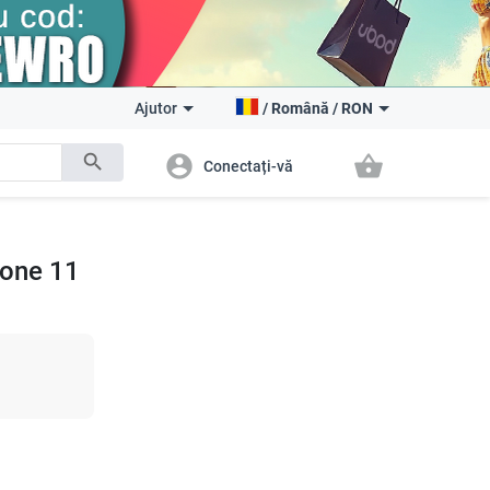
Ajutor
/
Română
/
RON
search
account_circle
shopping_basket
Conectați-vă
hone 11