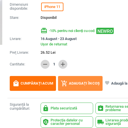
Dimensiuni
iPhone 11
disponibile:
Stare:
Disponibil
redeem
NEWRO
-10% pentru noi clienți cu cod:
Livrare:
16 August - 23 August
Ușor de returnat
Preț Livrare:
26.52
Lei
remove
add
Cantitate:
1
local_mall
add_shopping_cart
favorite
Adaugă la 
CUMPĂRAȚI ACUM
ADAUGAȚI ÎN COȘ
Siguranță la
Returnarea se
lock
assignment_return
Plata securizată
cumpărături:
probleme
Protecția datelor cu
Livrarea prod
policy
local_shipping
caracter personal
siguranță