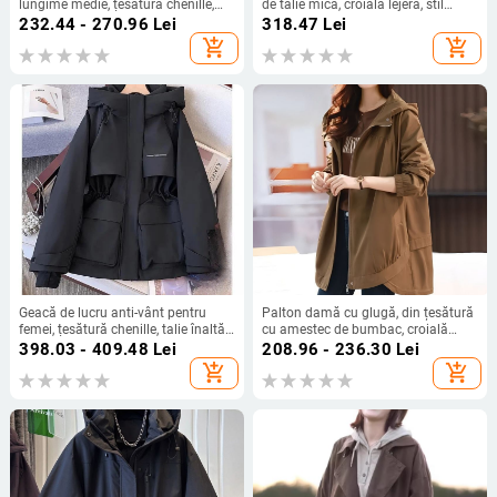
lungime medie, țesătură chenille,
de talie mică, croială lejeră, stil
guler tip sacou, fără mâneci, șireturi
britanic, guler polo, mâneci prințese,
232.44 - 270.96
Lei
318.47
Lei
și nasturi, Primăvara 2025
primăvara 2025
add_shopping_cart
add_shopping_cart
Geacă de lucru anti-vânt pentru
Palton damă cu glugă, din țesătură
femei, țesătură chenille, talie înaltă,
cu amestec de bumbac, croială
glugă, fermoar, primăvara 2025.
lejeră, lungime standard, fără
398.03 - 409.48
Lei
208.96 - 236.30
Lei
nasturi
add_shopping_cart
add_shopping_cart