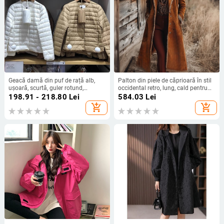
Geacă damă din puf de rață alb,
Palton din piele de căprioară în stil
ușoară, scurtă, guler rotund,
occidental retro, lung, cald pentru
umplutură de cașmir 51–55%
toamnă și iarnă
198.91 - 218.80
Lei
584.03
Lei
add_shopping_cart
add_shopping_cart