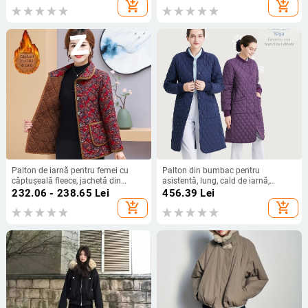
add_shopping_cart
add_shopping_cart
Palton de iarnă pentru femei cu
Palton din bumbac pentru
căptușeală fleece, jachetă din
asistentă, lung, cald de iarnă,
bumbac groasă cu imprimeu floral,
mâneci lungi, închidere cu
232.06 - 238.65
Lei
456.39
Lei
cald, mâneci lungi
catarame 9301
add_shopping_cart
add_shopping_cart