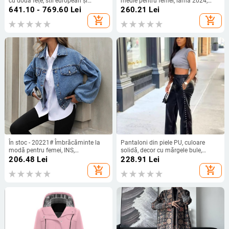
cu două fețe, stil european și
medie pentru femei, iarna 2024,
american 2025, transfrontalieră,
palton nou din bumbac în stil
641.10 - 769.60
Lei
260.21
Lei
Dropshipping transfrontalier
coreean, croială slim, palton gros și
add_shopping_cart
add_shopping_cart
călduros la modă
În stoc - 20221# Îmbrăcăminte la
Pantaloni din piele PU, culoare
modă pentru femei, INS,
solidă, decor cu mărgele bule,
transfrontalieră europeană și
croială lejeră lată, cu buzunare,
206.48
Lei
228.91
Lei
americană, vânzare fierbinte,
material PU cu elastan sub 30%
add_shopping_cart
add_shopping_cart
jachetă scurtă universală, lejeră,
jachetă din denim la modă