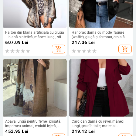
Palton din blană artificială cu glugă
Hanorac damă cu model fagure
– blană sintetică, mâneci lungi, stil
(waffle), glugă și fermoar, croială
temperament, pentru femei
lejeră, lungime medie, poliester
607.09
Lei
217.36
Lei
add_shopping_cart
add_shopping_cart
Abaya lungă pentru femei, plisată,
Cardigan damă cu rever, mâneci
imprimeu animal, croială lejeră,
lungi, șnur în talie, material
poliester, lungime extinsă
poliester-elastan, lungime lungă
453.95
Lei
219.12
Lei