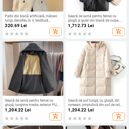
Palto din blană artificială, mâneci
Geacă de iarnă pentru femei cu
lungi, decolteu în V, țesătură
glugă și guler din blană de vulpe,
chenille cu spandex
umplutură din puf de rață alb 301–
320.69
Lei
1,712.73
Lei
350 g, lungime medie 65–80 cm,
add_shopping_cart
add_shopping_cart
croială Slim, închidere cu fermoar
Geacă de iarnă pentru femei cu
Geacă de puf lungă, cu glugă, stil
glugă, lungime medie, exterior PU,
coreean, umplutură din puf de rață
umplutură din puf de rață alb, 201–
alb 81-85%, umplere 201-300 g
1,204.22
Lei
1,204.22
Lei
300 g, conținut puf 81–85%,
add_shopping_cart
add_shopping_cart
închidere cu fermoar