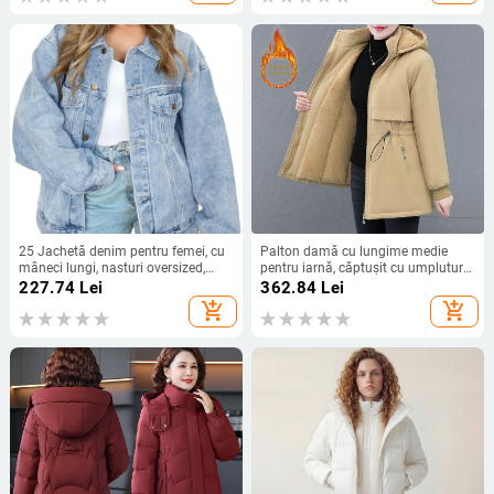
25 Jachetă denim pentru femei, cu
Palton damă cu lungime medie
mâneci lungi, nasturi oversized,
pentru iarnă, căptușit cu umplutură
haină la modă pentru toamnă
sintetică, călduros, cu glugă
227.74
Lei
362.84
Lei
add_shopping_cart
add_shopping_cart