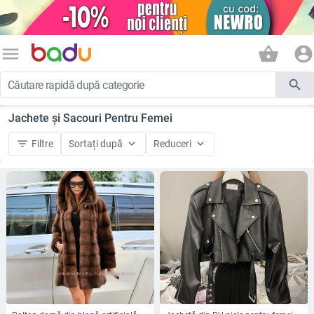
menu
shopping_basket
account_circle
search
Jachete și Sacouri Pentru Femei
filter_list
keyboard_arrow_down
keyboard_arrow_down
Filtre
Sortați după
Reduceri