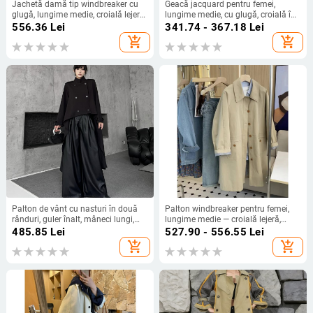
Jachetă damă tip windbreaker cu
Geacă jacquard pentru femei,
glugă, lungime medie, croială lejeră,
lungime medie, cu glugă, croială în
95% poliester, fermoar frontal
formă de A, din chenille cu spandex,
556.36
Lei
341.74 - 367.18
Lei
mâneci stil prințesă
add_shopping_cart
add_shopping_cart
Palton de vânt cu nasturi în două
Palton windbreaker pentru femei,
rânduri, guler înalt, mâneci lungi,
lungime medie — croială lejeră,
țesătură twill din bumbac, culoare
inspirație japoneză pentru muncă,
485.85
Lei
527.90 - 556.55
Lei
uni, lungime medie-lungă
guler sacou, mâneci lungi
add_shopping_cart
add_shopping_cart