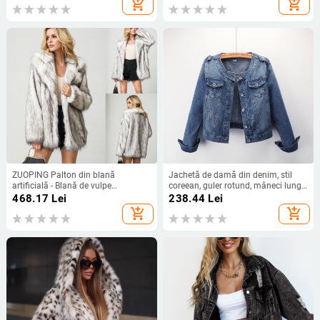
add_shopping_cart
add_shopping_cart
ZUOPING Palton din blană
Jachetă de damă din denim, stil
artificială - Blană de vulpe
coreean, guler rotund, mâneci lungi,
artificială, lungime medie, mâneci
croială slim, lungime 50–65 cm,
468.17
Lei
238.44
Lei
lungi, guler de tip sacou, stil urban
brand Tang Cool
add_shopping_cart
add_shopping_cart