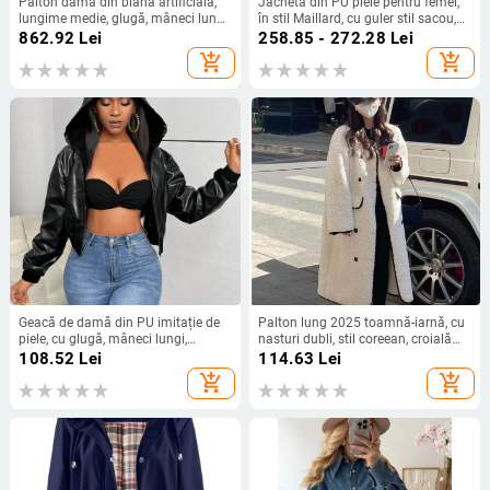
Palton damă din blană artificială,
Jachetă din PU piele pentru femei,
lungime medie, glugă, mâneci lungi,
în stil Maillard, cu guler stil sacou,
stil elegant
fermoar, croială lejeră
862.92
Lei
258.85 - 272.28
Lei
add_shopping_cart
add_shopping_cart
Geacă de damă din PU imitație de
Palton lung 2025 toamnă-iarnă, cu
piele, cu glugă, mâneci lungi,
nasturi dubli, stil coreean, croială
lungime medie, stil street-hipster
lejeră, dreaptă, pentru femei, cu lână
108.52
Lei
114.63
Lei
de miel
add_shopping_cart
add_shopping_cart