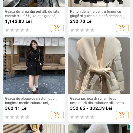
Geacă de iarnă din puf alb de rață,
Palton de iarnă pentru femei, cu
cașmir 91–95%, izolație groasă,
glugă și guler din blană detașabil,
lungime 80–100 cm, glugă cu
umplutură puf-cotton, material
1,142.83
Lei
292.70
Lei
fermoar
exterior poliester, croială lejeră
add_shopping_cart
add_shopping_cart
Geacă de ploaie cu nasturi dubli,
Geacă jachetă din chenille cu
lungime medie, culoare uni,
umplutură din imitation silk cotton,
poliester-elastan, mâneci lungi
reversibilă, lungime ultra- scurtă
362.11
Lei
352.65 - 382.39
Lei
(≤40 cm), guler polo, țesătură
add_shopping_cart
add_shopping_cart
exterioară din spandex