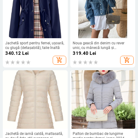
Jachetă sport pentru femei, ușoară,
Noua geacă din denim cu rever
cu glugă (detașabilă), talie înaltă
unic, cu mânecă lungă și
decorațiune cu fundă,
340.12
Lei
319.40
Lei
transfrontalieră europeană și
add_shopping_cart
add_shopping_cart
americană
Jachetă de iarnă caldă, matlasată,
Palton de bumbac de lungime