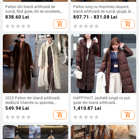
Palton din blană artificială de
Palton lung cu imprimeu leopard,
nurcă, fără guler, stil de societate,
blană artificială de nurcă, glugă, din
primăvara 2025
bumbac gros
838.60
Lei
807.71 - 831.08
Lei
add_shopping_cart
add_shopping_cart
2025 Palton din blană artificială,
HAPPYHUT Jachetă lungă cu puf,
țesătură Chenille cu spandex,
guler din blană artificială
mâneci lungi, guler polo, cald și lejer
demontabil, puf de raţă alb 86–
549.94
Lei
1,410.87
Lei
90%, umplere 201–300 g, material
add_shopping_cart
add_shopping_cart
PPS 50d cu înaltă elasticitate,
fermoar frontal, iarnă 2025, femei,
stil elegant pentru oraș