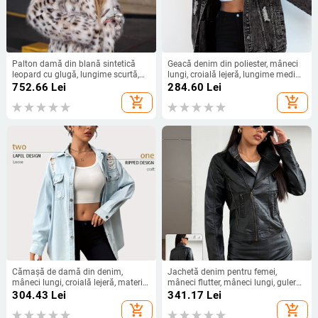
Palton damă din blană sintetică
Geacă denim din poliester, mâneci
leopard cu glugă, lungime scurtă,
lungi, croială lejeră, lungime mediu-
mâneci lungi
lungă 65–80 cm, material 50–70%
752.66
Lei
284.60
Lei
poliester
add_shopping_cart
add_shopping_cart
Cămașă de damă din denim,
Jachetă denim pentru femei,
mâneci lungi, croială lejeră, material
mâneci flutter, mâneci lungi, guler
din bumbac, guler Turn-Down
sacou, versiune Regular, 95%
304.43
Lei
341.17
Lei
bumbac
add_shopping_cart
add_shopping_cart