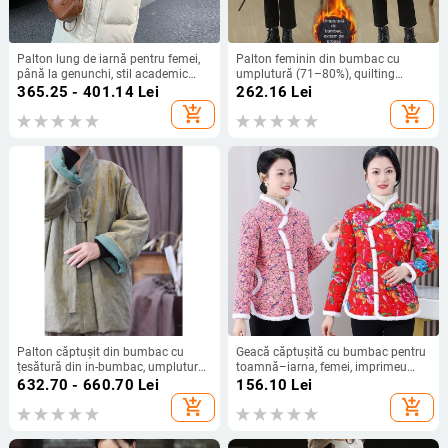
Palton lung de iarnă pentru femei,
Palton feminin din bumbac cu
până la genunchi, stil academic
umplutură (71–80%), quilting
2024, umplutură poliester, model
diamant, lungime lungă, guler
365.25 - 401.14
Lei
262.16
Lei
quilt bubble
rotund, închidere cu nasturi pe un
add_shopping_cart
add_shopping_cart
singur rând
Palton căptușit din bumbac cu
Geacă căptușită cu bumbac pentru
țesătură din in-bumbac, umplutură
toamnă–iarna, femei, imprimeu
din bumbac cu aspect de mătase,
floral mare, mărime plus, cald, 2025
632.70 - 660.70
Lei
156.10
Lei
stil retro inspirat de China, lungime
add_shopping_cart
add_shopping_cart
medie, mâneci lungi, model 23068