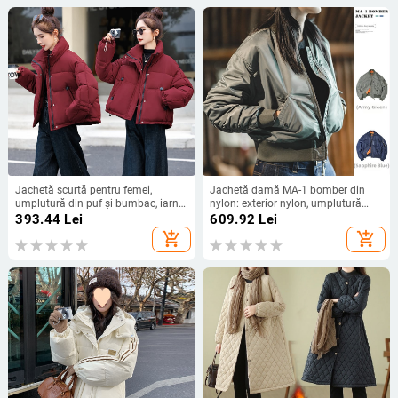
Jachetă scurtă pentru femei,
Jachetă damă MA-1 bomber din
umplutură din puf și bumbac, iarnă
nylon: exterior nylon, umplutură
2025, stil coreean, caldă și stilată,
100% poliester, gros pentru iarnă,
393.44
Lei
609.92
Lei
guler înalt
guler înalt cu fermoar, model uni
add_shopping_cart
add_shopping_cart