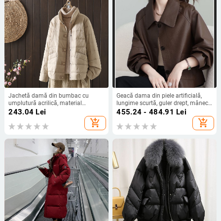
Jachetă damă din bumbac cu
Geacă dama din piele artificială,
umplutură acrilică, material
lungime scurtă, guler drept, mâneci
poliester, lungime obișnuită, mâneci
stil prințesă, nasturi pe un rând
243.04
Lei
455.24 - 484.91
Lei
lungi
add_shopping_cart
add_shopping_cart