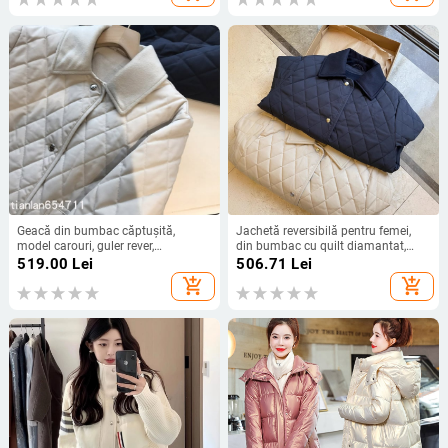
Geacă din bumbac căptușită,
Jachetă reversibilă pentru femei,
model carouri, guler rever,
din bumbac cu quilt diamantat,
căptușeală groasă, mâneci lungi,
guler polo, croială lejeră, mâneci
519.00
Lei
506.71
Lei
croială lejeră, țesătură principală
lungi
add_shopping_cart
add_shopping_cart
poliester, Iarna 2024