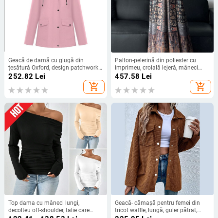
Geacă de damă cu glugă din
Palton-pelerină din poliester cu
țesătură Oxford, design patchwork,
imprimeu, croială lejeră, mâneci
model cu dungi, 70-80% poliester,
lungi, guler semi-înalt, căptușit
252.82
Lei
457.58
Lei
lungime medie
add_shopping_cart
add_shopping_cart
Top dama cu mâneci lungi,
Geacă- cămașă pentru femei din
decolteu off-shoulder, talie care
tricot waffle, lungă, guler pătrat,
subțiază silueta, poliester 95%+
mâneci lungi, poliester, model 3D