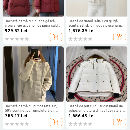
Jachetă damă din puf de gâscă,
Geacă de damă 3‑în‑1 cu glugă,
croială lejeră, palton de iarnă cald
scurtă, set ski din două piese, iarnă
cu glugă, conținut puf 91–95%,
2025. Umplutură: puf de gâscă alb;
929.52
Lei
1,575.39
Lei
umplutură 201–300 g, exterior
Conținut puf: 90–95%; Umplire puf:
add_shopping_cart
add_shopping_cart
poliester
201–300 g; Material principal:
poliester; Țesătură: modal; Glugă;
Lungime: 50–65 cm; Fermoar
Jachetă damă cu puf de rață alb,
Geacă de puf cu guler din blană de
50% conținut puf, umplutură din
vulpe, umplutură din puf de rață alb
puf alb de rață, grosime pronunțată,
peste 450 g, fermoar, croială lejeră,
755.17
Lei
1,656.48
Lei
lungime scurtă 40–50 cm, fermoar
pentru iarnă în exterior
add_shopping_cart
add_shopping_cart
frontal, mâneci lungi, țesătură
spandex