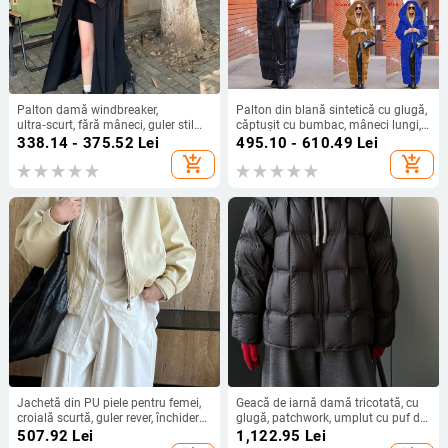
Palton damă windbreaker,
Palton din blană sintetică cu glugă,
ultra‑scurt, fără mâneci, guler stil
căptușit cu bumbac, mâneci lungi,
sacou, croială în formă de A, talie
stil urban
338.14 - 375.52
Lei
495.10 - 610.49
Lei
cu șnur, material amestec
add_shopping_cart
add_shopping_cart
bumbac‑poliester
Jachetă din PU piele pentru femei,
Geacă de iarnă damă tricotată, cu
croială scurtă, guler rever, închidere
glugă, patchwork, umplut cu puf de
cu fermoar, primăvara 2025
rață alb, Y98
507.92
Lei
1,122.95
Lei