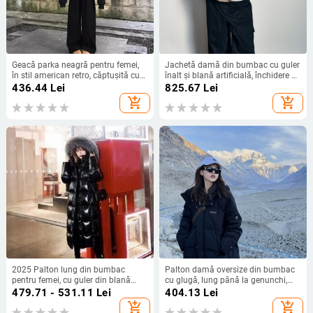
Geacă parka neagră pentru femei,
Jachetă damă din bumbac cu guler
în stil american retro, căptușită cu
înalt și blană artificială, închidere cu
fleece și umplutură din bumbac,
fermoar, mâneci lungi, groasă, stil
436.44
Lei
825.67
Lei
scurtă
casual, iarna 2025
add_shopping_cart
add_shopping_cart
2025 Palton lung din bumbac
Palton damă oversize din bumbac
pentru femei, cu guler din blană
cu glugă, lung până la genunchi,
artificială detașabil, peste genunchi,
umplutură din fibre de mătase-
479.71 - 531.11
Lei
404.13
Lei
negru lucios, grosime extra
pamuc, închidere cu fermoar,
add_shopping_cart
add_shopping_cart
croială lejeră