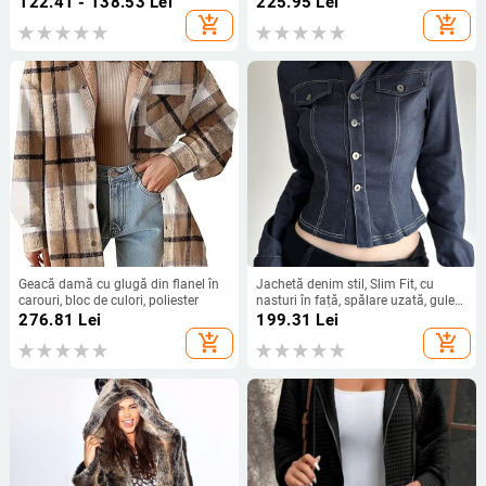
122.41 - 138.53
Lei
225.95
Lei
add_shopping_cart
add_shopping_cart
Geacă damă cu glugă din flanel în
Jachetă denim stil, Slim Fit, cu
carouri, bloc de culori, poliester
nasturi în față, spălare uzată, guler
de cămașă, mâneci lungi, lungime
276.81
Lei
199.31
Lei
scurtă (40–50 cm), amestec
add_shopping_cart
add_shopping_cart
poliester-spandex (90–95%
poliester, sub 30% spandex)