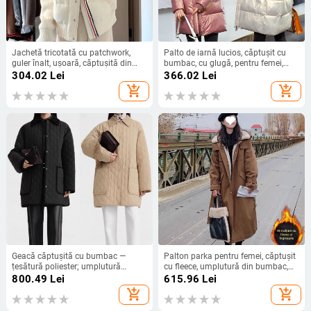
Jachetă tricotată cu patchwork,
Palto de iarnă lucios, căptușit cu
guler înalt, ușoară, căptușită din
bumbac, cu glugă, pentru femei,
bumbac, pentru femei, design 2025
lungime medie, talie subțire
304.02
Lei
366.02
Lei
primăvară-toamnă
add_shopping_cart
add_shopping_cart
Geacă căptușită cu bumbac —
Palton parka pentru femei, căptușit
țesătură poliester; umplutură
cu fleece, umplutură din bumbac,
poliester-bumbac; mâneci lungi;
guler din blană, stil urban, iarnă
800.49
Lei
615.96
Lei
rever
2024
add_shopping_cart
add_shopping_cart