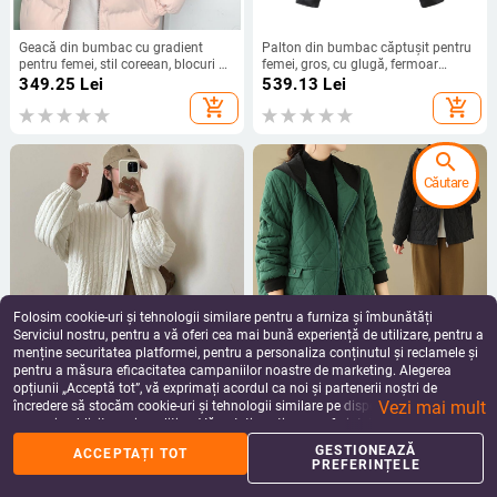
Geacă din bumbac cu gradient
Palton din bumbac căptușit pentru
pentru femei, stil coreean, blocuri de
femei, gros, cu glugă, fermoar
culoare, croială lejeră, căptușită,
frontal, tiv elastic cu șnur, lungime
349.25
Lei
539.13
Lei
caldă pentru iarnă
scurtă
add_shopping_cart
add_shopping_cart
search
Căutare
Folosim cookie-uri și tehnologii similare pentru a furniza și îmbunătăți
Serviciul nostru, pentru a vă oferi cea mai bună experiență de utilizare, pentru a
menține securitatea platformei, pentru a personaliza conținutul și reclamele și
pentru a măsura eficacitatea campaniilor noastre de marketing. Alegerea
Jachetă din bumbac căptușitǎ, fără
Palton din bumbac cu glugă pentru
opțiunii „Acceptă tot”, vă exprimați acordul ca noi și partenerii noștri de
mâneci, în stil coreean, ultra-scurtǎ,
femei, croială slim, lungime medie
Vezi mai mult
guler polo, țesătură Chenille,
(50–65 cm), umplutură din bumbac
încredere să stocăm cookie-uri și tehnologii similare pe dispozitivul dvs. în
316.03
Lei
263.25
Lei
umplutură din mătase-pamuc
81–90%, fermoar frontal
scopuri publicitare și analitice. Vă puteți gestiona preferințele în orice moment
add_shopping_cart
add_shopping_cart
făcând clic pe „Gestionează preferințele”. Pentru mai multe informații, vă
GESTIONEAZĂ
ACCEPTAȚI TOT
rugăm să consultați
Politica noastră de confidențialitate
.
PREFERINȚELE