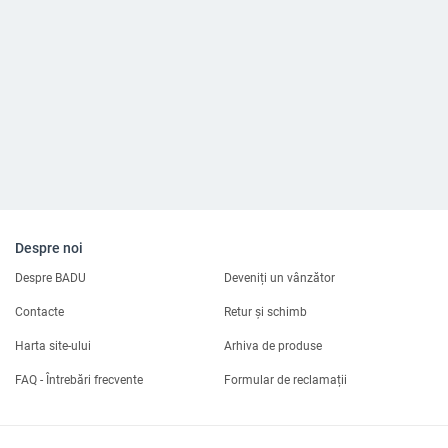
Despre noi
Despre BADU
Deveniți un vânzător
Contacte
Retur și schimb
Harta site-ului
Arhiva de produse
FAQ - Întrebări frecvente
Formular de reclamații