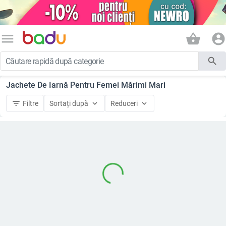
menu
shopping_basket
account_circle
search
Jachete De Iarnă Pentru Femei Mărimi Mari
filter_list
keyboard_arrow_down
keyboard_arrow_down
Filtre
Sortați după
Reduceri