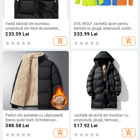
Vestă bărbați din bumbac,
EVIL WOLF Jachetă sport pentru
umplutură din fibre de poliester,
bărbați cu glugă, exterioară, subțire,
căptușeală poliester, stil sport,
croială Slim, primăvară-toamnă,
233.59
Lei
333.99
Lei
croială FIT, guler detașabil
fermoar frontal
add_shopping_cart
add_shopping_cart
Palton din poliester cu căptușeală
Jachetă de iarnă din bumbac cu
fleece, guler înalt, închidere pe
umplutură, glugă, fermoar,
fermoar, croială lejeră, pentru iarnă.
buzunare laterale, stil sport
388.58
Lei
517.92
Lei
add_shopping_cart
add_shopping_cart