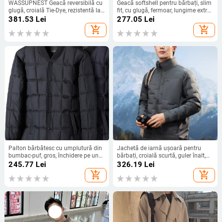
WASSUPNEST Geacă reversibilă cu
Geacă softshell pentru bărbați, slim
glugă, croială Tie-Dye, rezistentă la
fit, cu glugă, fermoar, lungime extra,
vânt și respirabilă; material
țesătură vinilon-poliester
381.53
Lei
277.05
Lei
principal și căptușeală 100%
add_shopping_cart
add_shopping_cart
poliester
Palton bărbătesc cu umplutură din
Jachetă de iarnă ușoară pentru
bumbac-puf, gros, închidere pe un
bărbați, croială scurtă, guler înalt,
rând, fără glugă, exterior poliester,
umplutură din puf de rață alb, Fill
245.77
Lei
326.19
Lei
căptușeală 70% bumbac, buzunare
Power 550, conținut puf 91–95%
add_shopping_cart
add_shopping_cart
cu fermoar, tiv drept, căldură de
iarnă