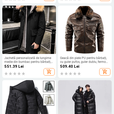
Jachetă personalizată de lungime
Geacă din piele PU pentru bărbați,
medie din bumbac pentru bărbați,
cu guler pufos, guler dublu, fermoar,
jachetă de iarnă cu glugă, lejeră și
buzunare cu fermoar, tiv drept, stil
551.39
Lei
509.40
Lei
călduroasă, jachetă din bumbac
britanic, mărimi L-5XL, Iarnă 2024
add_shopping_cart
add_shopping_cart
îngroșat, jachetă la modă pentru
bărbați