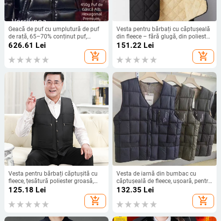
Geacă de puf cu umplutură de puf
Vesta pentru bărbați cu căptușeală
de rață, 65–70% conținut puf,
din fleece – fără glugă, din poliester,
izolație groasă, glugă, guler înalt și
culoare uni, buzunare laterale cu
626.61
Lei
151.22
Lei
fermoar, pentru iarnă
deschideri, lungime medie (50–65
add_shopping_cart
add_shopping_cart
cm)
Vesta pentru bărbați căptușită cu
Vesta de iarnă din bumbac cu
fleece, țesătură poliester groasă,
căptușeală de fleece, ușoară, pentru
umplutură poliester, căptușeală
bărbați
125.18
Lei
132.35
Lei
poliester, buzunare cu fermoar
add_shopping_cart
add_shopping_cart