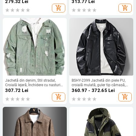
poliester, buzunare cu fermoar,
din bumbac; exterior poliester,
279.32
Lei
313.77
Lei
lungime standard
căptușeală poliester, buzunare
add_shopping_cart
add_shopping_cart
laterale
Jachetă din denim, Stil stradal,
BSHY-2399 Jachetă din piele PU,
Croială lejeră, Închidere cu nasturi
croială mulată, guler tip cămașă,
pe un rând, 87% bumbac
fermoar, buzunar 3D tip patch
307.72
Lei
360.97 - 372.65
Lei
add_shopping_cart
add_shopping_cart