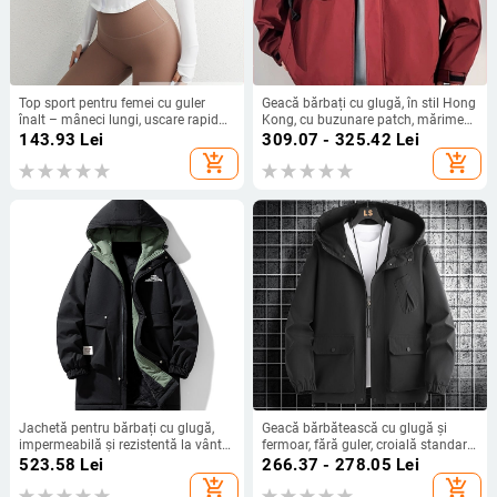
Top sport pentru femei cu guler
Geacă bărbați cu glugă, în stil Hong
înalt – mâneci lungi, uscare rapidă,
Kong, cu buzunare patch, mărime
croială slim, cu fermoar pentru
plus, croială lejeră, pentru
143.93
Lei
309.07 - 325.42
Lei
yoga
primăvară și toamnă
add_shopping_cart
add_shopping_cart
Jachetă pentru bărbați cu glugă,
Geacă bărbătească cu glugă și
impermeabilă și rezistentă la vânt
fermoar, fără guler, croială standard,
(căptușeală de fleece, lungime
buzunare patch
523.58
Lei
266.37 - 278.05
Lei
medie)
add_shopping_cart
add_shopping_cart