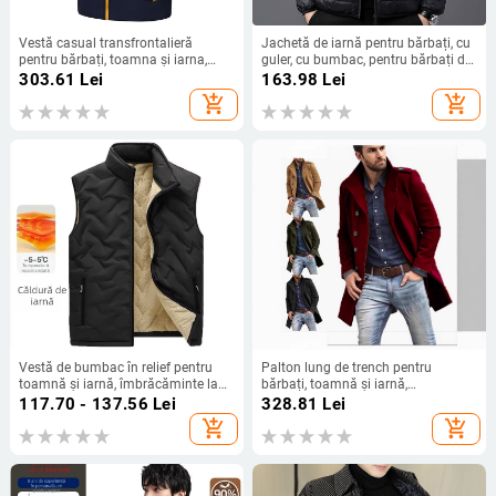
Vestă casual transfrontalieră
Jachetă de iarnă pentru bărbați, cu
pentru bărbați, toamna și iarna,
guler, cu bumbac, pentru bărbați de
vestă nouă, vrac, îmbrăcăminte
vârstă mijlocie și tineri, cu guler, en-
303.61
Lei
163.98
Lei
exterioară, la modă, brand, bumbac,
gros, cu pene ușoare, pentru comerț
add_shopping_cart
add_shopping_cart
îngroșat, cald, jachetă pentru
exterior exterior
bărbați
Vestă de bumbac în relief pentru
Palton lung de trench pentru
toamnă și iarnă, îmbrăcăminte la
bărbați, toamnă și iarnă,
modă pentru bărbați, vestă
transfrontalier, Europa și Statele
117.70 - 137.56
Lei
328.81
Lei
căptușită caldă, vestă de catifea,
Unite, din lână, cu guler înalt,
add_shopping_cart
add_shopping_cart
en-gros
culoare solidă, jachetă bărbătească,
cu piept