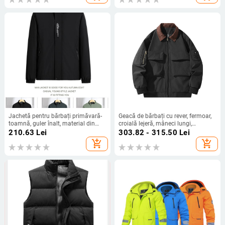
Jachetă pentru bărbați primăvară-
Geacă de bărbați cu rever, fermoar,
toamnă, guler înalt, material din
croială lejeră, mâneci lungi,
poliester subțire, fermoar, buzunare
buzunare multiple
210.63
Lei
303.82 - 315.50
Lei
laterale, stil coreean
add_shopping_cart
add_shopping_cart