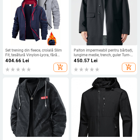
Set trening din fleece, croială Slim
Palton impermeabil pentru bărbați,
Fit, țesătură Vinylon-Lycra, fără
lungime medie, trench, guler Turn-
glugă, stil retro casual
Down, închidere cu nasturi pe un
404.66
Lei
450.57
Lei
singur rând, 100% poliester atât
add_shopping_cart
add_shopping_cart
țesătură cât și căptușeală, croială
lejeră, pentru toamnă