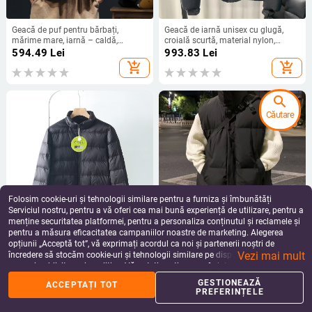
Geacă de puf pentru bărbați,
Geacă de iarnă unisex cu glugă,
mărime mare, iarnă – caldă,
croială scurtă, material nylon,
groasă, în stil modern
umplutură puf de gâscă alb 86–
594.49
Lei
993.83
Lei
90%, volum puf 650, rezistent la
add_shopping_cart
add_shopping_cart
vânt și apă, respirabil
search
Căutare
Folosim cookie-uri și tehnologii similare pentru a furniza și îmbunătăți
Serviciul nostru, pentru a vă oferi cea mai bună experiență de utilizare, pentru a
menține securitatea platformei, pentru a personaliza conținutul și reclamele și
pentru a măsura eficacitatea campaniilor noastre de marketing. Alegerea
Geacă de puf bărbați Stand-Up –
Vestă din bumbac cu căptușeală
opțiunii „Acceptă tot”, vă exprimați acordul ca noi și partenerii noștri de
puf alb >91% conținut, corduroy
din poliester, în stil american, pentru
Vezi mai mult
țesătură, polipropilen, lungime
bărbați și femei, croială lejeră, guler
încredere să stocăm cookie-uri și tehnologii similare pe dispozitivul dvs. în
598.28
Lei
91.27
Lei
extinsă, protecție ușoară la frig
înalt, fără mâneci, îmbrăcăminte de
scopuri publicitare și analitice. Vă puteți gestiona preferințele în orice moment
add_shopping_cart
add_shopping_cart
(-5°C–0°C)
exterior caldă, iarna 2025
făcând clic pe „Gestionează preferințele”. Pentru mai multe informații, vă
GESTIONEAZĂ
ACCEPTAȚI TOT
rugăm să consultați
Politica noastră de confidențialitate
.
PREFERINȚELE