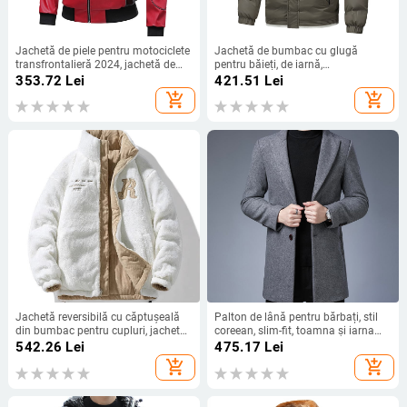
Jachetă de piele pentru motociclete
Jachetă de bumbac cu glugă
transfrontalieră 2024, jachetă de
pentru băieți, de iarnă,
piele pentru bărbați, jachetă de
transfrontalieră, de brand american
353.72
Lei
421.51
Lei
culoare contrastantă, costum de
de modă, caldă, din bumbac,
add_shopping_cart
add_shopping_cart
curse, la modă, brand, iubitori de
potrivită pentru toate stilurile
sezon, vrac
Jachetă reversibilă cu căptușeală
Palton de lână pentru bărbați, stil
din bumbac pentru cupluri, jachetă
coreean, slim-fit, toamna și iarna
căptușită cu fleece pentru bărbați,
2021, trench de lungime medie, la
542.26
Lei
475.17
Lei
de iarnă, îngroșată și caldă, jachetă
modă, pentru bărbați de vârstă
add_shopping_cart
add_shopping_cart
la modă pentru studenți, cu
mijlocie, palton de lână
căptușeală din bumbac