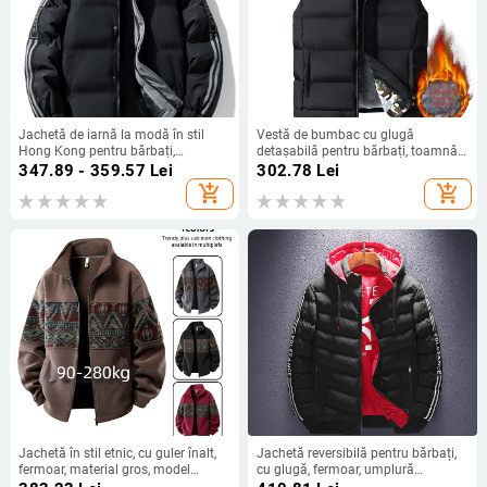
Jachetă de iarnă la modă în stil
Vestă de bumbac cu glugă
Hong Kong pentru bărbați,
detașabilă pentru bărbați, toamnă
frumoasă, cu glugă, din bumbac,
și iarnă, cu puf, vestă de sport din
347.89 - 359.57
Lei
302.78
Lei
dolofană, mărime mare, plus
bumbac, catifea de miel, vestă,
add_shopping_cart
add_shopping_cart
îngroșată, caldă, din bumbac,
jachetă de protecție la frig,
jachetă pentru bărbați
îngroșare
Jachetă în stil etnic, cu guler înalt,
Jachetă reversibilă pentru bărbați,
fermoar, material gros, model
cu glugă, fermoar, umplură
blocuri
poliester, căptușeală poliester