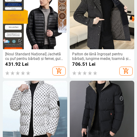
[Noul Standard Național] Jachetă
Palton de lână îngroșat pentru
cu puf pentru bărbați și femei, guler
bărbați, lungime medie, toamnă și
înalt ușor, protecție împotriva
iarnă, casual, la modă, cu guler
431.92
Lei
706.51
Lei
frigului 6001
occidental, din cașmir, din lână,
add_shopping_cart
add_shopping_cart
pentru bărbați