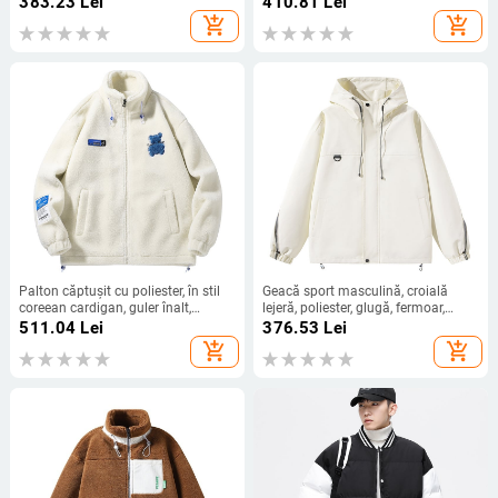
383.23
Lei
410.81
Lei
add_shopping_cart
add_shopping_cart
Palton căptușit cu poliester, în stil
Geacă sport masculină, croială
coreean cardigan, guler înalt,
lejeră, poliester, glugă, fermoar,
fermoar, buzunare laterale
pentru toamnă
511.04
Lei
376.53
Lei
add_shopping_cart
add_shopping_cart