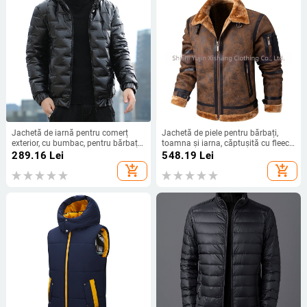
Jachetă de iarnă pentru comerț
Jachetă de piele pentru bărbați,
exterior, cu bumbac, pentru bărbați,
toamna și iarna, căptușită cu fleece,
cu glugă, jachetă strălucitoare, cu
blană îngroșată, jachetă de piele
289.16
Lei
548.19
Lei
bumbac, modă coreeană, jachetă
pentru bărbați, haină casual de
add_shopping_cart
add_shopping_cart
scurtă cu bumbac, haină
afaceri pentru bărbați, 2024