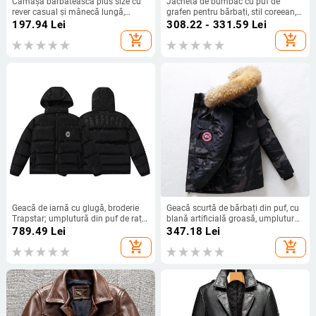
Cămașă bărbătească plus size cu
Jachetă de bumbac cu puf de
rever casual și mânecă lungă,
grafen pentru bărbați, stil coreean,
cerneală - DH202
casual, cu glugă, îngroșată, caldă,
197.94
Lei
308.22 - 331.59
Lei
din bumbac, vestă de bumbac auriu
add_shopping_cart
add_shopping_cart
negru pentru bărbați
Geacă de iarnă cu glugă, broderie
Geacă scurtă de bărbați din puf, cu
Trapstar; umplutură din puf de rață
blană artificială groasă, umplutură
alb; rezistentă la vânt; umplere 95;
din puf de rață alb, 86–90% cașmir,
789.49
Lei
347.18
Lei
550 puf; îmbrăcăminte exterioară
respirabilă, impermeabilă,
add_shopping_cart
add_shopping_cart
de iarnă unisex
rezistentă la frig