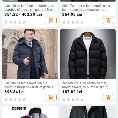
Jachetă de iarnă pentru bărbați, cu
2024 Toamna și iarna nouă, guler
bumbac căptușit, stil nou, stil B, cu
înalt, haine de bumbac pentru
litere, bumbac căptușit, îngroșată,
bărbați, haine îngroșate din
354.22 - 403.29
Lei
364.95
Lei
caldă, cu guler, costum de pâine
bumbac, jachete de pâine, jachete
add_shopping_cart
add_shopping_cart
pentru bărbați
frumoase
Jachetă de iarnă nouă din puf
Jachetă de iarnă pentru bărbați,
pentru bărbați de vârstă mijlocie și
mărime mare, cu bumbac și puf,
vârstnici, haină caldă de iarnă
scurtă și ușoară, cu bumbac, haine
398.84
Lei
187.82
Lei
casual, cu puf de rață albă, haină
de lucru, protecție a muncii, jachetă
add_shopping_cart
add_shopping_cart
de tată
cu bumbac, exterior pentru bărbați