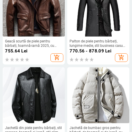
Geacă scurtă de piele pentru
Palton de piele pentru bărbați,
bărbați, toamnă-iarnă 2025, cu
lungime medie, stil business casual,
guler rever, croială strânsă, versatilă,
căptușit cu fleece pentru toamnă și
755.64
Lei
770.56 - 878.09
Lei
stilată, la modă, din piele moale
iarnă, jachetă din piele cu guler
add_shopping_cart
add_shopping_cart
sacou
Jachetă din piele pentru bărbați, stil
Jachetă de bumbac gros pentru