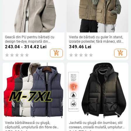
Geacă din PU pentru bărbați cu
Vesta de bărbați cu guler în stand,
design tie-dye, inspirată din
izolație poliester, fără mâneci, stil
baseball american vintage, croială
coreean, croială lejeră
243.04 - 314.42
Lei
349.46
Lei
scurtă, gulă înaltă, fermoar, mâneci
add_shopping_cart
add_shopping_cart
lungi, buzunare laterale
Vesta bărbătească cu glugă,
Jachetă cu glugă din bumbac, stil
căptușită, umplutură din fibre de
coreean, croială mulată, umplutură