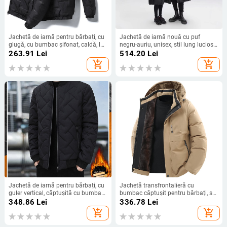
Jachetă de iarnă pentru bărbați, cu
Jachetă de iarnă nouă cu puf
glugă, cu bumbac șifonat, caldă, la
negru-auriu, unisex, stil lung lucios,
modă, pentru bărbați, 2022, haină
îngroșată, caldă, fără spălare, direct
263.91
Lei
514.20
Lei
frumoasă pentru tineri, la modă
din fabrică
add_shopping_cart
add_shopping_cart
Jachetă de iarnă pentru bărbați, cu
Jachetă transfrontalieră cu
guler vertical, căptușită cu bumbac,
bumbac căptușit pentru bărbați, stil
caldă, casual, pentru bărbați
nou de iarnă, haină termică din
348.86
Lei
336.78
Lei
bumbac cu grafen, jachetă casual
add_shopping_cart
add_shopping_cart
îngroșată din bumbac cu glugă
detașabilă