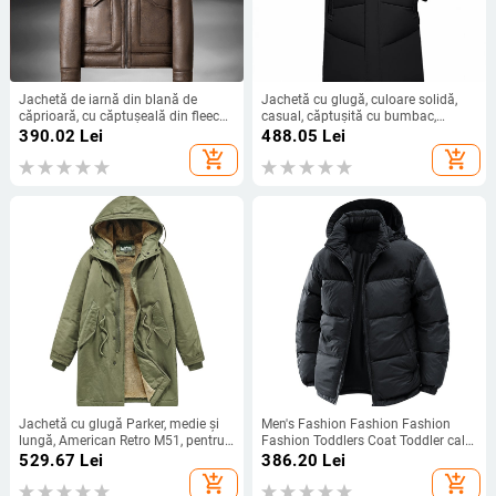
Jachetă de iarnă din blană de
Jachetă cu glugă, culoare solidă,
căprioară, cu căptușeală din fleece
casual, căptușită cu bumbac,
integrată, din piele îngroșată,
pentru bărbați, tineri și de vârstă
390.02
Lei
488.05
Lei
jachetă de piele pentru bărbați,
mijlocie, iarna 2024, haine de iarnă
add_shopping_cart
add_shopping_cart
jachetă de piele pentru motocicletă,
noi, căptușită cu bumbac, jachetă
en-gros
căptușită cu bumbac pentru tați
Jachetă cu glugă Parker, medie și
Men's Fashion Fashion Fashion
lungă, American Retro M51, pentru
Fashion Toddlers Coat Toddler cald
bărbați, toamnă și iarnă
de bumbac cu glugă și guler de
529.67
Lei
386.20
Lei
protecție solară
add_shopping_cart
add_shopping_cart