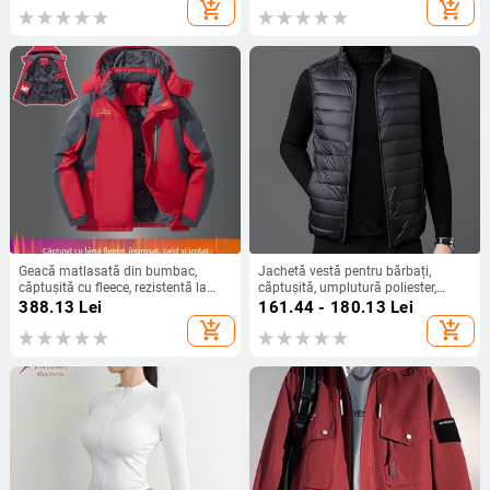
umplutură din bumbac, căptușeală
add_shopping_cart
add_shopping_cart
de in, buzunare laterale
Geacă matlasată din bumbac,
Jachetă vestă pentru bărbați,
căptușită cu fleece, rezistentă la
căptușită, umplutură poliester,
vânt și frig, pentru iarnă, mărime
model uni, talie strânsă, primăvara
388.13
Lei
161.44 - 180.13
Lei
mare
2024
add_shopping_cart
add_shopping_cart