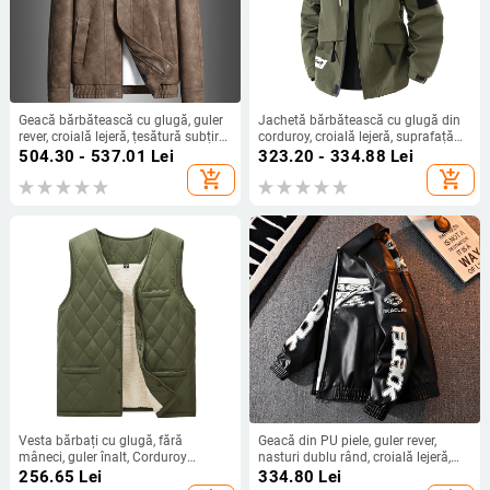
Geacă bărbătească cu glugă, guler
Jachetă bărbătească cu glugă din
rever, croială lejeră, țesătură subțire,
corduroy, croială lejeră, suprafață
90% poliester
din poliester 100%, căptușeală
504.30 - 537.01
Lei
323.20 - 334.88
Lei
poliester, ținută de toamnă
add_shopping_cart
add_shopping_cart
Vesta bărbați cu glugă, fără
Geacă din PU piele, guler rever,
mâneci, guler înalt, Corduroy
nasturi dublu rând, croială lejeră,
exterior, lâna ca material principal,
primăvara 2025
256.65
Lei
334.80
Lei