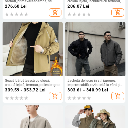
bărbați, primăvară-toamnă, stil
croială lejeră, închidere cu fermoar,
business casual, cu guler înalt,
lungime scurtă, buzunare laterale
276.60
Lei
206.07
Lei
croială scurtă 9118
add_shopping_cart
add_shopping_cart
Geacă bărbătească cu glugă,
Jachetă de lucru în stil japonez,
croială lejeră, fermoar, poliester gros
impermeabilă, rezistentă la vânt și
uzură, cu guler înalt și fermoar
339.59 - 353.72
Lei
303.61 - 340.99
Lei
add_shopping_cart
add_shopping_cart