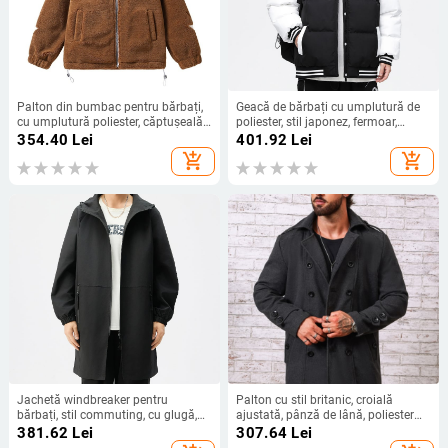
Palton din bumbac pentru bărbați,
Geacă de bărbați cu umplutură de
cu umplutură poliester, căptușeală
poliester, stil japonez, fermoar,
poliester, fermoar frontal, guler înalt.
căptușeală poliesterică
354.40
Lei
401.92
Lei
add_shopping_cart
add_shopping_cart
Jachetă windbreaker pentru
Palton cu stil britanic, croială
bărbați, stil commuting, cu glugă,
ajustată, pânză de lână, poliester
fermoar, croială lejeră, lungime
96%+, primăvara 2024
381.62
Lei
307.64
Lei
medie