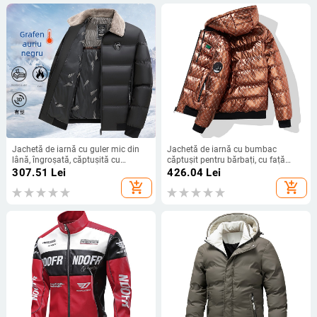
Jachetă de iarnă cu guler mic din
Jachetă de iarnă cu bumbac
lână, îngroșată, căptușită cu
căptușit pentru bărbați, cu față
bumbac, caldă, de afaceri, cu
strălucitoare, îngroșată, caldă, cu
307.51
Lei
426.04
Lei
căptușită cu bumbac, haină scurtă
două fețe, cu bumbac căptușit,
add_shopping_cart
add_shopping_cart
casual pentru tată, cu căptușită cu
pentru adolescenți, șapcă de
bumbac, haină de vârstă mijlocie și
decolare, guler de baseball, jachetă
vârstnici
cu bumbac căptușit