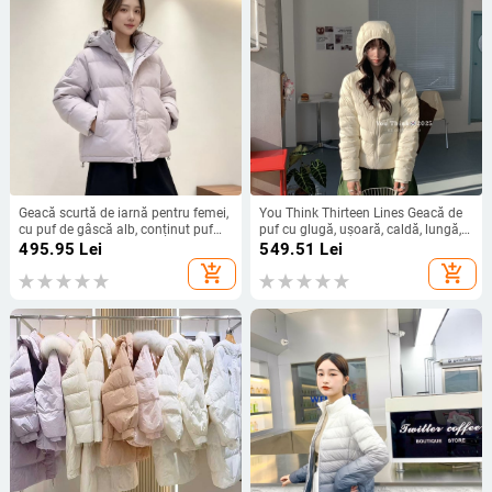
Geacă scurtă de iarnă pentru femei,
You Think Thirteen Lines Geacă de
cu puf de gâscă alb, conținut puf
puf cu glugă, ușoară, caldă, lungă,
51–55%, umplere 101–200 g,
design minimalist
495.95
Lei
549.51
Lei
exterior nailon, căptușeală poliester,
add_shopping_cart
add_shopping_cart
glugă detașabilă