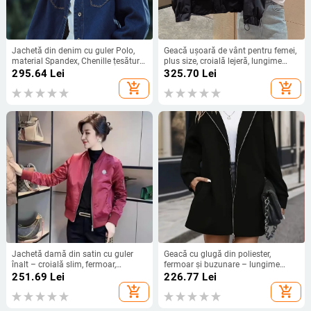
Jachetă din denim cu guler Polo,
Geacă ușoară de vânt pentru femei,
material Spandex, Chenille țesătură,
plus size, croială lejeră, lungime
fără mâneci, primăvara 2025
scurtă, pentru primăvara-toamnă
295.64
Lei
325.70
Lei
2025
add_shopping_cart
add_shopping_cart
Jachetă damă din satin cu guler
Geacă cu glugă din poliester,
înalt – croială slim, fermoar,
fermoar și buzunare – lungime
amestec nylon-poliester
medie, croială lejeră
251.69
Lei
226.77
Lei
add_shopping_cart
add_shopping_cart