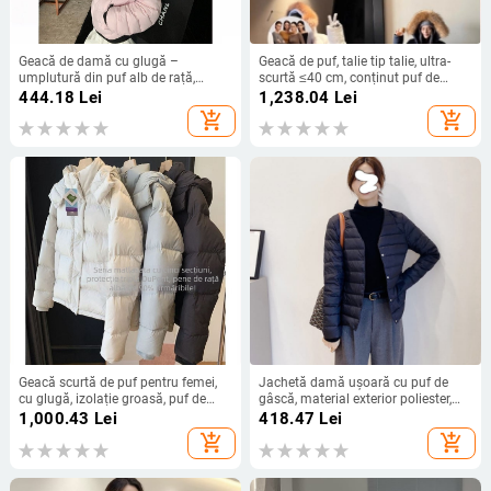
Geacă de damă cu glugă –
Geacă de puf, talie tip talie, ultra-
umplutură din puf alb de rață,
scurtă ≤40 cm, conținut puf de
conținut puf 51–55%, izolație
gâscă 91–95%, umplutură 101–
444.18
Lei
1,238.04
Lei
groasă, închidere cu fermoar,
200 g
add_shopping_cart
add_shopping_cart
lungime 50–65 cm.
Geacă scurtă de puf pentru femei,
Jachetă damă ușoară cu puf de
cu glugă, izolație groasă, puf de
gâscă, material exterior poliester,
rață 86–90%, umplutură 101–200
croială subțire, guler rotund, mâneci
1,000.43
Lei
418.47
Lei
g, exterior din nailon, căptușeală
lungi
add_shopping_cart
add_shopping_cart
poliester