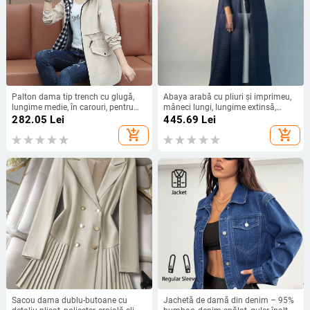
Palton dama tip trench cu glugă,
Abaya arabă cu pliuri și imprimeu,
lungime medie, în carouri, pentru
mâneci lungi, lungime extinsă,
toamnă-iarnă, lansare primăvara
închidere cu șiret
282.05
Lei
445.69
Lei
2026
add_shopping_cart
add_shopping_cart
Sacou dama dublu-butoane cu
Jachetă de damă din denim – 95%