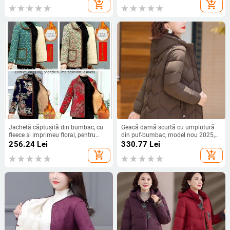
caldă și groasă
femei de vârstă mijlocie și peste
add_shopping_cart
add_shopping_cart
Jachetă căptușită din bumbac, cu
Geacă damă scurtă cu umplutură
fleece și imprimeu floral, pentru
din puf-bumbac, model nou 2025,
femei de vârstă mijlocie și vârstnice,
călduroasă pentru iarnă, cu glugă
256.24
Lei
330.77
Lei
călduroasă, groasă, croială lejeră
add_shopping_cart
add_shopping_cart