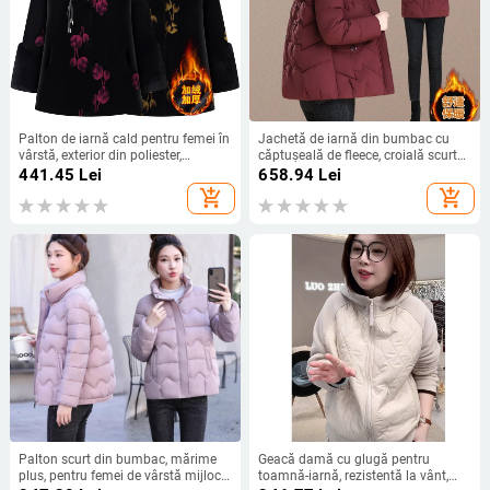
Palton de iarnă cald pentru femei în
Jachetă de iarnă din bumbac cu
vârstă, exterior din poliester,
căptușeală de fleece, croială scurtă,
căptușeală din imitatie de mătase
groasă și caldă pentru femei de
441.45
Lei
658.94
Lei
cu bumbac și izolație groasă,
vârstă mijlocie și mai în vârstă
add_shopping_cart
add_shopping_cart
lungime medie, guler rever
Palton scurt din bumbac, mărime
Geacă damă cu glugă pentru
plus, pentru femei de vârstă mijlocie
toamnă-iarnă, rezistentă la vânt,