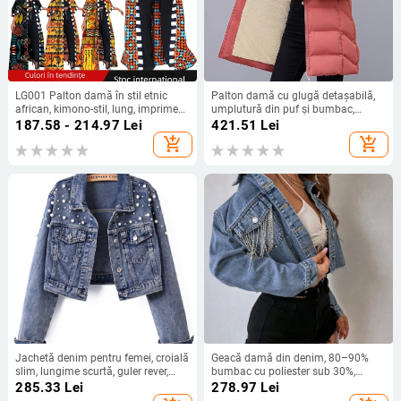
LG001 Palton damă în stil etnic
Palton damă cu glugă detașabilă,
african, kimono-stil, lung, imprimeu
umplutură din puf și bumbac,
geometric, subțire, croială lejeră,
lungime medie, căptușeală din
187.58 - 214.97
Lei
421.51
Lei
mâneci raglan, fără guler, poliester-
fleece, cald și confortabil, stil
add_shopping_cart
add_shopping_cart
spandex
casual.
Jachetă denim pentru femei, croială
Geacă damă din denim, 80–90%
slim, lungime scurtă, guler rever,
bumbac cu poliester sub 30%,
95% bumbac
mâneci lungi, toamna 2025, model
285.33
Lei
278.97
Lei
65569