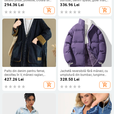
detaliu plisat, poliester, croială slim,
bumbac, denim spălat, guler înalt,
mâneci lungi, toamnă 2025
mâneci regulate, stil rock,
294.36
Lei
336.96
Lei
primăvara 2025
add_shopping_cart
add_shopping_cart
Palto din denim pentru femei,
Jachetă reversibilă fără mâneci, cu
decolteu în V, mâneci raglan,
umplutură din bumbac, lungime
lungime medie, croială lejeră,
ultra- scurtă, guler înalt, fermoar
427.26
Lei
328.50
Lei
buzunare mari, țesătură denim cu
add_shopping_cart
add_shopping_cart
70–80% bumbac, finisaj spălat la
nisip