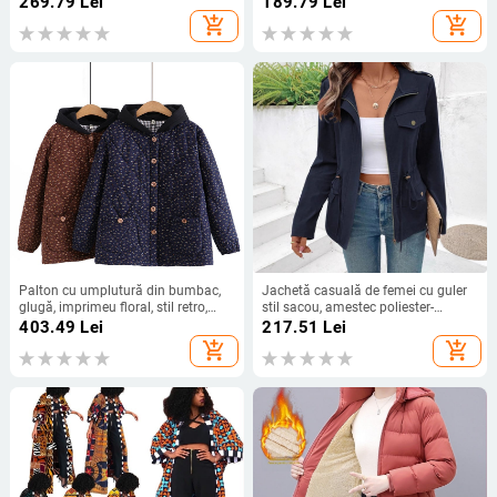
269.79
Lei
189.79
Lei
lungi, lungime medie 65–80 cm
add_shopping_cart
add_shopping_cart
Palton cu umplutură din bumbac,
Jachetă casuală de femei cu guler
glugă, imprimeu floral, stil retro,
stil sacou, amestec poliester-
inspirație coreeană, stil național,
elastan, model monocrom, mâneci
403.49
Lei
217.51
Lei
iarna 2022
lungi
add_shopping_cart
add_shopping_cart