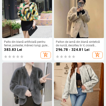
Palto din blană artificială pentru
Palton de iarnă din blană sintetică
femei, poliester, mâneci lungi, guler
de nurcă, decolteu în V, croială
rotund, lungime 50–65 cm
lejeră, mărime mare
383.83
Lei
296.78 - 324.81
Lei
add_shopping_cart
add_shopping_cart