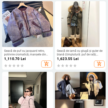
Geacă de puf cu jacquard retro,
Geacă de iarnă cu glugă și guler de
potrivire cromatică, manșete din
blană (Umplutură: puf de rață;
blană de nurcă, înaltă calitate, iarnă
Conținut puf: 85–90%; Țesătură
1,110.70
Lei
1,623.55
Lei
2025, stil chinezesc
principală: bumbac; Stil: korean)
add_shopping_cart
add_shopping_cart