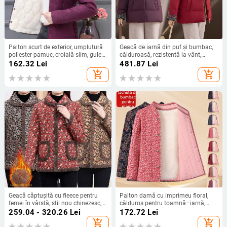
Palton scurt de exterior, umplutură
Geacă de iarnă din puf și bumbac,
poliester-pamuc, croială slim, guler
călduroasă, rezistentă la vânt,
rotund
croială lejeră, pentru femei 2025
162.32
Lei
481.87
Lei
add_shopping_cart
add_shopping_cart
Geacă căptușită cu fleece pentru
Palton damă cu imprimeu floral,
femei în vârstă, stil nou chinezesc,
călduros pentru toamnă–iarnă,
croială lejeră, imprimeu floral mic,
croială lejeră, cu guler înalt
259.04 - 320.26
Lei
172.72
Lei
îmbrăcăminte călduroasă din
add_shopping_cart
add_shopping_cart
bumbac