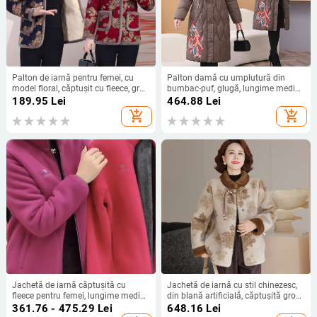
Palton de iarnă pentru femei, cu
Palton damă cu umplutură din
model floral, căptușit cu fleece, gros
bumbac-puf, glugă, lungime medie,
și călduros
imprimeu animal, croială regular,
189.95
Lei
464.88
Lei
iarnă 2025
add_shopping_cart
add_shopping_cart
Jachetă de iarnă căptușită cu
Jachetă de iarnă cu stil chinezesc,
fleece pentru femei, lungime medie,
din blană artificială, căptușită gros,
guler înalt, fermoar, culoare solidă,
închidere cu nasturi disc, pentru
361.76 - 475.29
Lei
648.16
Lei