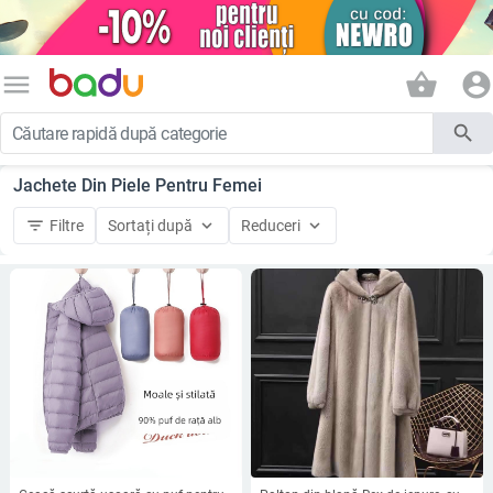
menu
shopping_basket
account_circle
search
Jachete Din Piele Pentru Femei
filter_list
keyboard_arrow_down
keyboard_arrow_down
Filtre
Sortați după
Reduceri