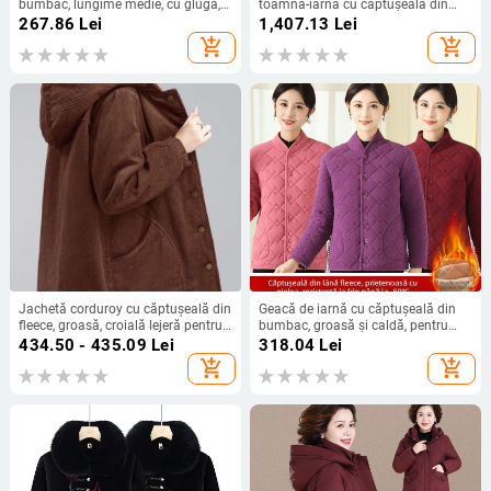
bumbac, lungime medie, cu glugă,
toamnă-iarna cu căptușeală din
mărime mare, călduroasă și
bumbac patchwork corduroy și
267.86
Lei
1,407.13
Lei
elegantă pentru ținuta zilnică la
quilt în model romb rever
add_shopping_cart
add_shopping_cart
birou
Jachetă corduroy cu căptușeală din
Geacă de iarnă cu căptușeală din
fleece, groasă, croială lejeră pentru
bumbac, groasă și caldă, pentru
femei adulte, primăvară-toamnă
femei de vârste mijlocii și în vârstă
434.50 - 435.09
Lei
318.04
Lei
2025
add_shopping_cart
add_shopping_cart