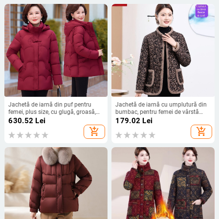
Jachetă de iarnă din puf pentru
Jachetă de iarnă cu umplutură din
femei, plus size, cu glugă, groasă,
bumbac, pentru femei de vârstă
lungime medie, umplutură puf de
mijlocie și vârstnice, imprimeu floral
630.52
Lei
179.02
Lei
rață albă 351–400 g, exterior Milk
leopard, guler din blană artificială,
add_shopping_cart
add_shopping_cart
Silk, material principal poliester
palton cald