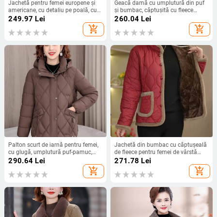
Jachetă pentru femei europene și
Geacă damă cu umplutură din puf
americane, cu detaliu pe poală, cu
și bumbac, căptușită cu fleece
mai mulți nasturi, din denim, scurtă,
pentru iarnă, croială Slim, fără guler,
249.97
Lei
260.04
Lei
top
mâneci lungi, culoare solidă
add_shopping_cart
add_shopping_cart
Palton scurt de iarnă pentru femei,
Jachetă din bumbac cu căptușeală
cu glugă, umplutură puf-pamuc,
de fleece pentru femei de vârstă
pentru femei de vârstă mijlocie și în
mijlocie și în vârstă, palton casual
290.64
Lei
271.78
Lei
vârstă
pentru toamnă-iarnă
add_shopping_cart
add_shopping_cart