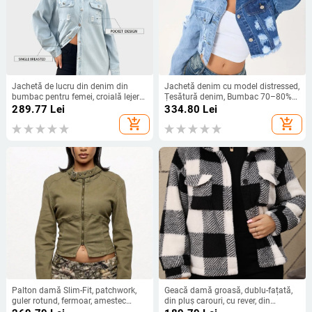
Jachetă de lucru din denim din
Jachetă denim cu model distressed,
bumbac pentru femei, croială lejeră,
Țesătură denim, Bumbac 70–80%
mâneci lungi, guler pătrat, 10-
și poliester sub 30%, Mâneci lungi
289.77
Lei
334.80
Lei
18559
add_shopping_cart
add_shopping_cart
Palton damă Slim-Fit, patchwork,
Geacă damă groasă, dublu-fațată,
guler rotund, fermoar, amestec
din pluș carouri, cu rever, din
bumbac-poliester
amestec poliester-elastan, mâneci