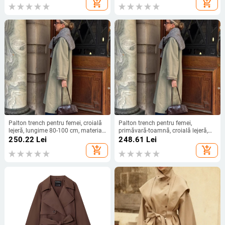
add_shopping_cart
add_shopping_cart
Palton trench pentru femei, croială
Palton trench pentru femei,
lejeră, lungime 80-100 cm, material
primăvară-toamnă, croială lejeră,
poliester-elastan, guler polo
lungime midi, poliester cu spandex
250.22
Lei
248.61
Lei
add_shopping_cart
add_shopping_cart