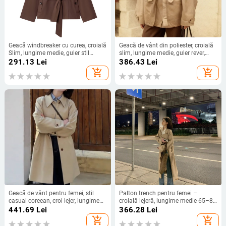
Geacă windbreaker cu curea, croială
Geacă de vânt din poliester, croială
Slim, lungime medie, guler stil
slim, lungime medie, guler rever,
sacou, mâneci lungi
închidere cu fermoar
291.13
Lei
386.43
Lei
add_shopping_cart
add_shopping_cart
Geacă de vânt pentru femei, stil
Palton trench pentru femei –
casual coreean, croi lejer, lungime
croială lejeră, lungime medie 65–80
medie 65–80 cm, amestec bumbac-
cm, poliester, guler tip sacou
441.69
Lei
366.28
Lei
poliester (50–70% bumbac),
add_shopping_cart
add_shopping_cart
mâneci Raglan