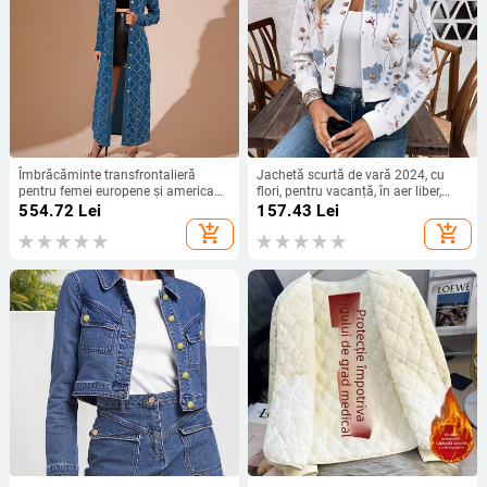
Îmbrăcăminte transfrontalieră
Jachetă scurtă de vară 2024, cu
pentru femei europene și americane
flori, pentru vacanță, în aer liber,
Amazon toamna și iarna nouă
Europa și America, Amazon,
554.72
Lei
157.43
Lei
modă cu rever în carouri cu ciucuri
producători en-gros
add_shopping_cart
add_shopping_cart
lungi Cardigan jachetă din denim