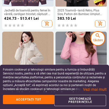
Jachetă de toamnă pentru femei în
2025 Toamnă–Iarnă Retro, Plus
vârstă, cardigan tricotat, căptușit cu
Size, Palton din Bumbac Umplut
fleece, gros pentru iarnă, mărime
pentru Femei, Cu Model Floral
424.73 - 513.41
Lei
383.10
Lei
mică
add_shopping_cart
add_shopping_cart
search
Căutare
Folosim cookie-uri și tehnologii similare pentru a furniza și îmbunătăți
Serviciul nostru, pentru a vă oferi cea mai bună experiență de utilizare, pentru a
menține securitatea platformei, pentru a personaliza conținutul și reclamele și
pentru a măsura eficacitatea campaniilor noastre de marketing. Alegerea
Jachetă pentru femei din puf de
Jachetă scurtă de iarnă cu
opțiunii „Acceptă tot”, vă exprimați acordul ca noi și partenerii noștri de
rață, 81–85% puf, groasă și caldă,
umplutură din puf de rață, conținut
Vezi mai mult
fără guler, fermoar, țesătură de
de puf 51-55%, țesătură chenille,
încredere să stocăm cookie-uri și tehnologii similare pe dispozitivul dvs. în
783.85
Lei
345.21 - 374.72
Lei
bumbac, toamnă 2025
material principal spandex, croială
scopuri publicitare și analitice. Vă puteți gestiona preferințele în orice moment
add_shopping_cart
add_shopping_cart
Slim, guler rotund
făcând clic pe „Gestionează preferințele”. Pentru mai multe informații, vă
GESTIONEAZĂ
ACCEPTAȚI TOT
rugăm să consultați
Politica noastră de confidențialitate
.
PREFERINȚELE