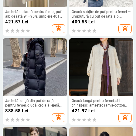
Jachetă de iarnă pentru femei, puf
Geacă subțire de puf pentru femei —
alb de rață 91–95%, umplere 401–
umplutură cu puf de rață alb,
450 g, lungime medie, mâneci lungi,
croială slim, guler înalt, fermoar,
421.57
Lei
400.55
Lei
exterior poliester + nylon
lungime foarte scurtă (≤40 cm)
add_shopping_cart
add_shopping_cart
Jachetă lungă din puf de rață
Geacă lungă pentru femei, stil
pentru femei, glugă, croială lejeră,
chinezesc, amestec ramie-cotton
izolație groasă, material nylon,
(70–80% ramie, <30% bumbac),
888.58
Lei
421.97
Lei
201–300 g puf
finisaj cu nisip, mâneci tip felinar,
add_shopping_cart
add_shopping_cart
guler rotund, închidere cu nasturi pe
un singur rând