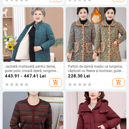
Jachetă matlasată pentru femei,
Palton de damă mediu ca lungime,
guler polo, croială lejeră, lungime
căptușit cu fleece și bumbac, guler
medie, material TR pe PVC bază,
rever, gros pentru toamnă‑iarna,
443.91 - 447.41
Lei
228.30
Lei
umplutură din bumbac-imitație
aspect imitație lână de miel
add_shopping_cart
add_shopping_cart
mătase.