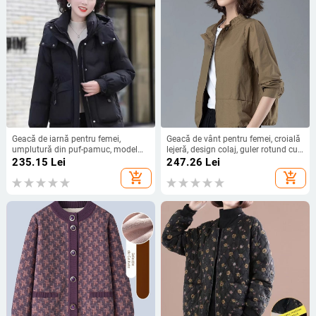
Geacă de iarnă pentru femei,
Geacă de vânt pentru femei, croială
umplutură din puf-pamuc, model
lejeră, design colaj, guler rotund cu
scurt, 2025, cu glugă și buzunare
fermoar, lansare toamnă 2024
235.15
Lei
247.26
Lei
mari
add_shopping_cart
add_shopping_cart