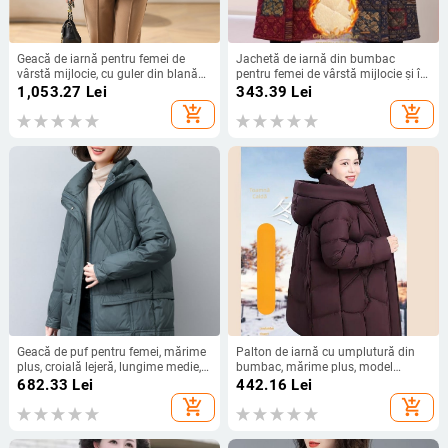
Geacă de iarnă pentru femei de
Jachetă de iarnă din bumbac
vârstă mijlocie, cu guler din blană
pentru femei de vârstă mijlocie și în
de vulpe, umplutură de puf de rață
vârstă, cu căptușeală de fleece,
1,053.27
Lei
343.39
Lei
alb, lungime medie
lungime medie, casual, caldă,
add_shopping_cart
add_shopping_cart
croială slim.
Geacă de puf pentru femei, mărime
Palton de iarnă cu umplutură din
plus, croială lejeră, lungime medie,
bumbac, mărime plus, model
iarnă 2024 - stil nou
geometric, pentru femei
682.33
Lei
442.16
Lei
add_shopping_cart
add_shopping_cart