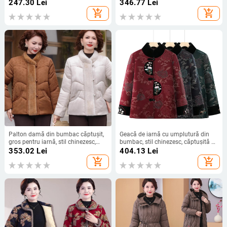
și în vârstă, căptușit pentru iarnă,
călduroasă, căptușită cu fleece,
247.30
Lei
346.77
Lei
stil elegant pentru zi de zi
croială lejeră, stil versatil
add_shopping_cart
add_shopping_cart
Palton damă din bumbac căptușit,
Geacă de iarnă cu umplutură din
gros pentru iarnă, stil chinezesc,
bumbac, stil chinezesc, căptușită cu
guler cu blană artificială, lungime
catifea pentru persoane în vârstă,
353.02
Lei
404.13
Lei
medie, mâneci lungi
caldă și groasă
add_shopping_cart
add_shopping_cart