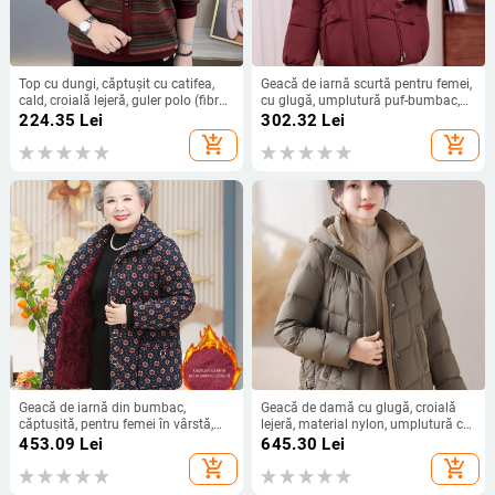
Top cu dungi, căptușit cu catifea,
Geacă de iarnă scurtă pentru femei,
cald, croială lejeră, guler polo (fibră:
cu glugă, umplutură puf-bumbac,
Tr fabric, PVC <30%, model: dungi,
stil coreean, mărime mare
224.35
Lei
302.32
Lei
grosime: medie, lungime: medie)
add_shopping_cart
add_shopping_cart
Geacă de iarnă din bumbac,
Geacă de damă cu glugă, croială
căptușită, pentru femei în vârstă,
lejeră, material nylon, umplutură cu
caldă pentru 60–80 de ani, croială
puf de rață 86–90%
453.09
Lei
645.30
Lei
lejeră, guler polo
add_shopping_cart
add_shopping_cart