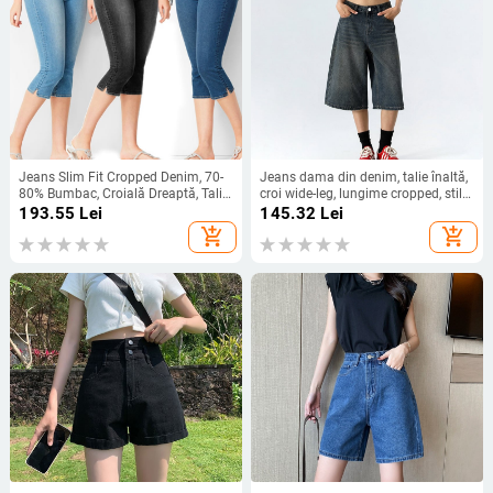
Jeans Slim Fit Cropped Denim, 70-
Jeans dama din denim, talie înaltă,
80% Bumbac, Croială Dreaptă, Talie
croi wide-leg, lungime cropped, stil
Medie
street, 50-70% bumbac
193.55
Lei
145.32
Lei
add_shopping_cart
add_shopping_cart