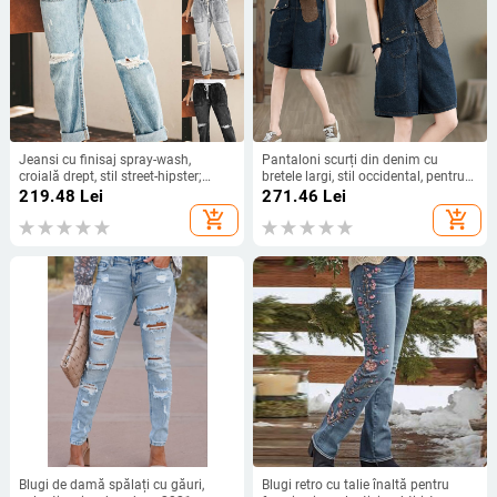
Jeansi cu finisaj spray-wash,
Pantaloni scurți din denim cu
croială drept, stil street-hipster;
bretele largi, stil occidental, pentru
bumbac-elastan; pânză de in 30-
femei, salopetă coreeană, acoperită
219.48
Lei
271.46
Lei
50%; căptușeală acrilică
cu piele, plus size, vară 2024
add_shopping_cart
add_shopping_cart
Blugi de damă spălați cu găuri,
Blugi retro cu talie înaltă pentru