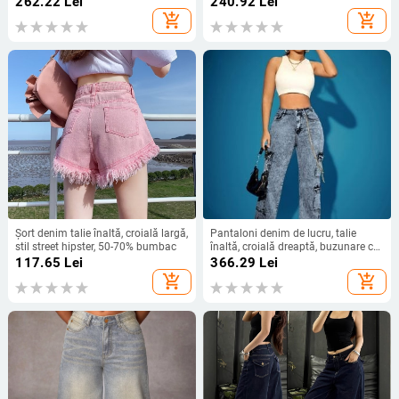
262.22
Lei
240.92
Lei
add_shopping_cart
add_shopping_cart
Șort denim talie înaltă, croială largă,
Pantaloni denim de lucru, talie
stil street hipster, 50-70% bumbac
înaltă, croială dreaptă, buzunare cu
clapă, amestec bumbac-poliester,
117.65
Lei
366.29
Lei
elasticitate ridicată
add_shopping_cart
add_shopping_cart