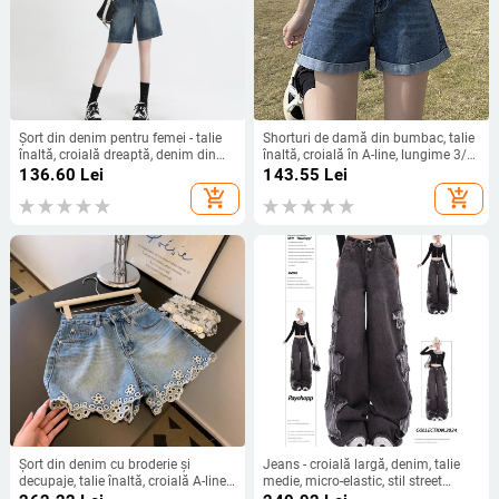
Șort din denim pentru femei - talie
Shorturi de damă din bumbac, talie
înaltă, croială dreaptă, denim din
înaltă, croială în A-line, lungime 3/4,
bumbac/poliester, fără călcare
stil casual
136.60
Lei
143.55
Lei
add_shopping_cart
add_shopping_cart
Șort din denim cu broderie și
Jeans - croială largă, denim, talie
decupaje, talie înaltă, croială A-line
medie, micro-elastic, stil street
slim, vară 2025
hipster