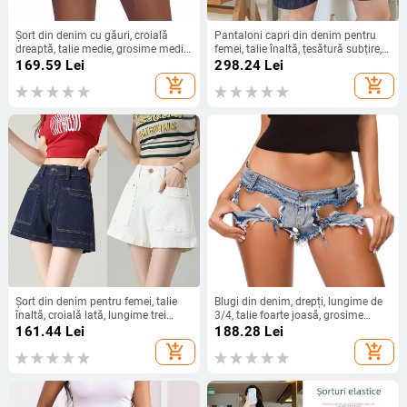
Șort din denim cu găuri, croială
Pantaloni capri din denim pentru
dreaptă, talie medie, grosime medie,
femei, talie înaltă, țesătură subțire,
conținut principal material 70–80%
croială dreaptă, 70–80% bumbac
169.59
Lei
298.24
Lei
cu până la 30% Lyocell.
add_shopping_cart
add_shopping_cart
Șort din denim pentru femei, talie
Blugi din denim, drepți, lungime de
înaltă, croială lată, lungime trei
3/4, talie foarte joasă, grosime
sferturi, 70–80% bumbac
normală
161.44
Lei
188.28
Lei
add_shopping_cart
add_shopping_cart