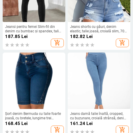
Jeansi pentru femei Slim-fit din
Jeans shorts cu găuri, denim
denim cu bumbac și spandex, talie
elastic, talie joasă, croială slim, 70–
ultra joasă, pantaloni lungi
80% bumbac, până la 30% elastan
187.85
Lei
182.82
Lei
add_shopping_cart
add_shopping_cart
Șort denim Bermuda cu talie foarte
Jeans damă talie înaltă, cropped,
joasă, cu bretele, lungime trei
cu buzunare, croială strânsă, denim
sferturi și croială evazată
stretch, amestec poliester-spandex
168.45
Lei
161.24
Lei
80–90% poliester, <30% spandex,
add_shopping_cart
add_shopping_cart
finisaj spălat cu nisip