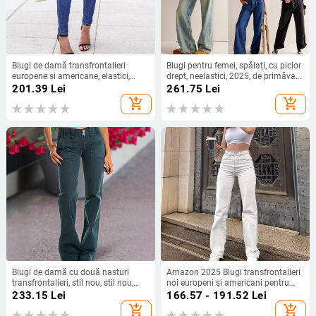
Blugi de damă transfrontalieri
Blugi pentru femei, spălați, cu picior
europene și americane, elastici,
drept, neelastici, 2025, de primăvară
strâmți, slim, albi, din denim, croiți,
transfrontalieră americană, de
201.39
Lei
261.75
Lei
talie înaltă, spălați, casual
stradă nouă, de la brandul
add_shopping_cart
add_shopping_cart
american de modă, 8928
Blugi de damă cu două nasturi
Amazon 2025 Blugi transfrontalieri
transfrontalieri, stil nou, stil nou,
noi europeni și americani pentru
pantaloni drepți din denim la modă
femei, drepți, casual, culoare solidă,
233.15
Lei
166.57 - 191.52
Lei
talie înaltă, elastici, Outlet de fabrică
add_shopping_cart
add_shopping_cart