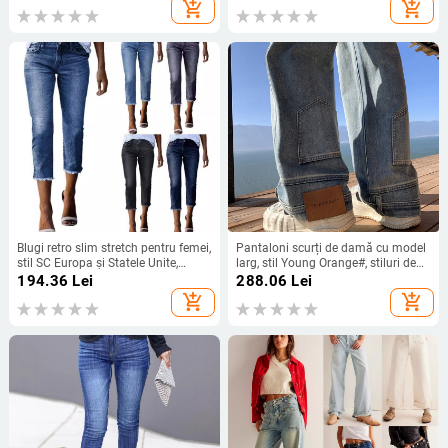
la modă europeni și americani
dantelă pentru femei
add_shopping_cart
add_shopping_cart
Blugi retro slim stretch pentru femei,
Pantaloni scurți de damă cu model
stil SC Europa și Statele Unite,
larg, stil Young Orange#, stiluri de
comerț exterior transfrontalier,
blugi cu picior larg, stiluri de slăbire,
194.36
Lei
288.06
Lei
aprovizionare
stiluri de modă, pantaloni all-match
add_shopping_cart
add_shopping_cart