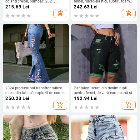
colanți creion, bumbac, 2021,
femei, micro-elastici, subțiri, toamna
transfrontalieri europene și
și iarna 2024, Amazon, noi
215.69
Lei
242.63
Lei
americane, AliExpress Amazon
add_shopping_cart
add_shopping_cart
2024 produse noi transfrontaliere
Pantaloni scurți din denim rupți
direct din fabrică, explozii de comerț
pentru femei, de vară europeană și
exterior europene și americane,
americană, de la Independent
250.28
Lei
192.94
Lei
blugi big horn brodați cu
Station, transfrontalieri, noi, pentru
add_shopping_cart
add_shopping_cart
elasticitate ridicată, pentru femei
femei, cu talie medie și elastică,
subțire