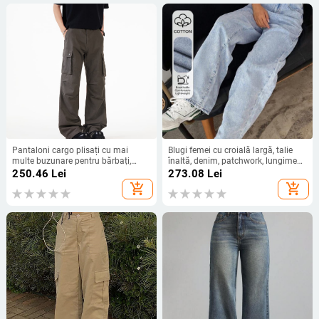
Pantaloni cargo plisați cu mai
Blugi femei cu croială largă, talie
multe buzunare pentru bărbați,
înaltă, denim, patchwork, lungime
pantaloni casual largi, spălați, stil
până la podea.
250.46
Lei
273.08
Lei
vară, stil american retro
add_shopping_cart
add_shopping_cart