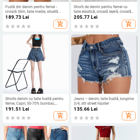
Fustă din denim pentru femei -
Shorti de denim pentru femei cu
croială Slim, talie medie, siluetă
talie elastică, croială lejeră, croială
dreaptă, denim presălat elastan
dreaptă, bumbac ușor (70-80%)
189.73
Lei
205.77
Lei
add_shopping_cart
add_shopping_cart
Shorts denim cu talie înaltă pentru
Jeans – denim, talie înaltă, lungime
femei, Capri, 50-70% bumbac,
3/4, stil street hipster
croială largă, grosime medie
191.51
Lei
135.66
Lei
add_shopping_cart
add_shopping_cart