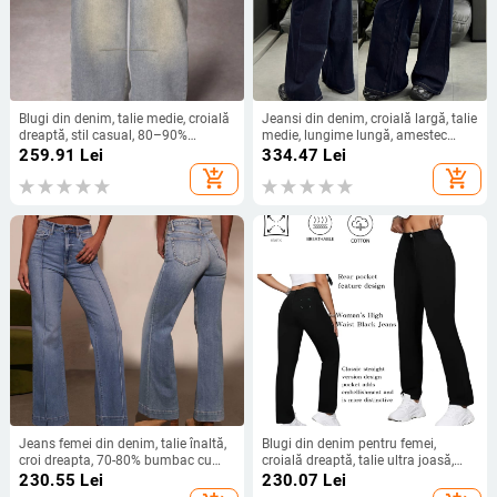
Blugi din denim, talie medie, croială
Jeansi din denim, croială largă, talie
dreaptă, stil casual, 80–90%
medie, lungime lungă, amestec
bumbac cu poliester, grosime
bumbac-spandex
259.91
Lei
334.47
Lei
medie, vară 2025
add_shopping_cart
add_shopping_cart
Jeans femei din denim, talie înaltă,
Blugi din denim pentru femei,
croi dreapta, 70-80% bumbac cu
croială dreaptă, talie ultra joasă,
poliester, spălare enzimatică
lungi, ușor elastici, amestec
230.55
Lei
230.07
Lei
bumbac-elastan