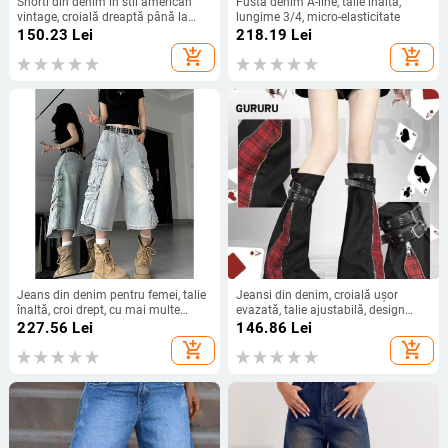
Shorti din denim în stil american
Fustă denim A-line, talie înaltă,
vintage, croială dreaptă până la
lungime 3/4, micro-elasticitate
mijlocul coapsei, rupți, pentru femei
150.23
Lei
218.19
Lei
în mărime mare, croială lejeră, talie
add_shopping_cart
add_shopping_cart
înaltă, vară.
Jeans din denim pentru femei, talie
Jeansi din denim, croială ușor
înaltă, croi drept, cu mai multe
evazată, talie ajustabilă, design
buzunare
colaj/cioplit, stil street hipster
227.56
Lei
146.86
Lei
add_shopping_cart
add_shopping_cart