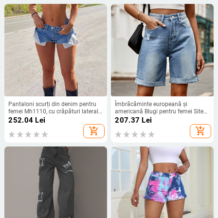
Pantaloni scurți din denim pentru
Îmbrăcăminte europeană și
femei Mh1110, cu crăpături laterale,
americană Blugi pentru femei Site
culoare solidă, stil Street Fashion,
independent Amazon Pantaloni
252.04
Lei
207.37
Lei
pantaloni scurți din denim
scurți noi din denim rupți și
add_shopping_cart
add_shopping_cart
zdrențuiți
ondulați Pantaloni casual