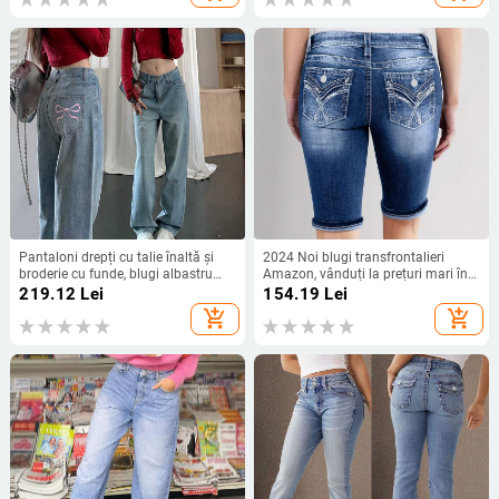
Pantaloni drepți cu talie înaltă și
2024 Noi blugi transfrontalieri
broderie cu funde, blugi albastru
Amazon, vânduți la prețuri mari în
deschis, pantaloni de podea pentru
Europa și America, 2424#, noi,
219.12
Lei
154.19
Lei
femei, en-gros
casual, slim, pentru femei, care se
add_shopping_cart
add_shopping_cart
potrivesc perfect