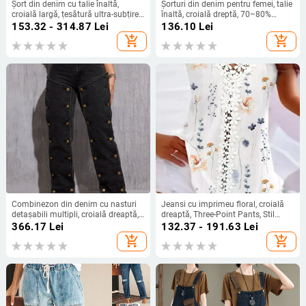
Șort din denim cu talie înaltă,
Șorturi din denim pentru femei, talie
croială largă, țesătură ultra-subțire
înaltă, croială dreptă, 70–80%
din denim-bumbac (95%+ bumbac)
bumbac
153.32 - 314.87
Lei
136.10
Lei
add_shopping_cart
add_shopping_cart
Combinezon din denim cu nasturi
Jeansi cu imprimeu floral, croială
detașabili multipli, croială dreaptă,
dreaptă, Three-Point Pants, Stil
stil street hipster, 70-80% bumbac
Basic Urban Wind, amestec
366.17
Lei
132.37 - 191.63
Lei
poliester-spandex, greutate 124 g
add_shopping_cart
add_shopping_cart