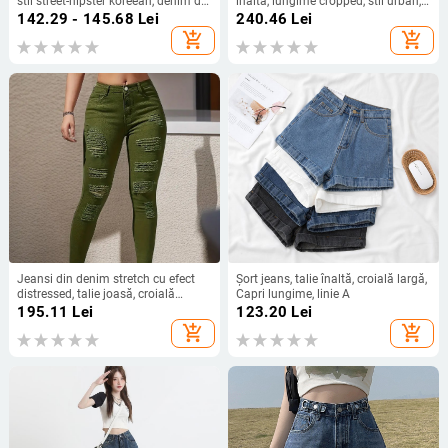
stil street-hipster koreean, denim din
înaltă, lungime cropped, stil urban,
bumbac cu viscoză, croială largă
amestec bumbac-poliester (70–
142.29 - 145.68
Lei
240.46
Lei
(80–90% bumbac; viscoză ≤10%)
80% bumbac, <30% poliester)
add_shopping_cart
add_shopping_cart
Jeansi din denim stretch cu efect
Șort jeans, talie înaltă, croială largă,
distressed, talie joasă, croială
Capri lungime, linie A
skinny, lungime cropped, amestec
195.11
Lei
123.20
Lei
bumbac-elastan
add_shopping_cart
add_shopping_cart