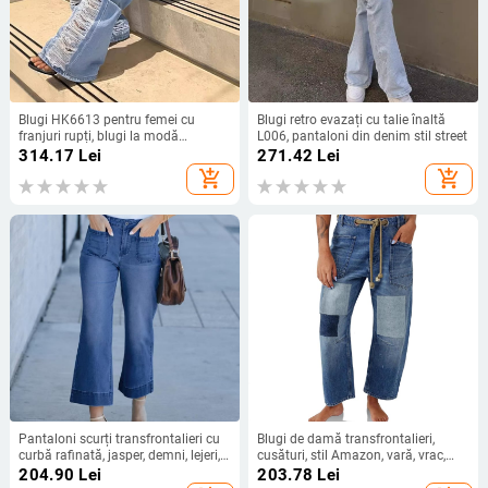
Blugi HK6613 pentru femei cu
Blugi retro evazați cu talie înaltă
franjuri rupți, blugi la modă
L006, pantaloni din denim stil street
stradală
314.17
Lei
271.42
Lei
add_shopping_cart
add_shopping_cart
Pantaloni scurți transfrontalieri cu
Blugi de damă transfrontalieri,
curbă rafinată, jasper, demni, lejeri,
cusături, stil Amazon, vară, vrac,
slim, drepți, spălați, blugi, pantaloni
drept, cu șnur, șiret, pantaloni cu
204.90
Lei
203.78
Lei