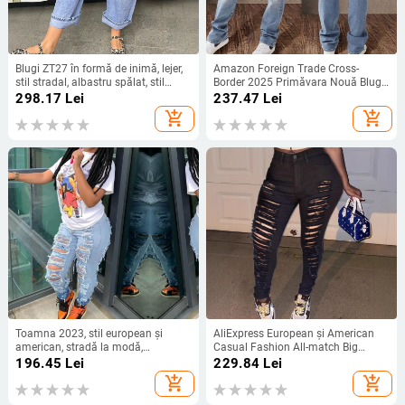
Blugi ZT27 în formă de inimă, lejer,
Amazon Foreign Trade Cross-
stil stradal, albastru spălat, stil
Border 2025 Primăvara Nouă Blugi
casual, cu fermoar și nasturi
Drepți cu Talie Medie cu Dublu
298.17
Lei
237.47
Lei
Nasture pentru Femei Pantaloni
add_shopping_cart
add_shopping_cart
Eleganți Slim
Toamna 2023, stil european și
AliExpress European și American
american, stradă la modă,
Casual Fashion All-match Big
celebrități de internet, talie înaltă,
Ripped Jeans Femei Trendy
196.45
Lei
229.84
Lei
blugi elastici pentru femei, comerț
Personalizate Beggar's Rupped
add_shopping_cart
add_shopping_cart
exterior, export, pantaloni pentru
Elastic Leggings
femei