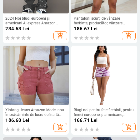
2024 Noi blugi europeni și
Pantaloni scurți de vânzare
americani Aliexpress Amazon
fierbinte, producător, vânzare
transfrontalieri pentru femei, talie
directă cu ridicata, primăvară și
234.53
Lei
186.67
Lei
înaltă, în carouri, cu picior larg,
vară, mărime mare, cu tiv franjurat,
add_shopping_cart
add_shopping_cart
casual, vrac
vopsit în stil tie-dye, rupți, lejeri,
pentru femei
Xintang Jeans Amazon Model nou
Blugi noi pentru fete fierbinți, pentru
Îmbrăcăminte de lucru de înaltă
femei europene și americane,
calitate, pantaloni scurți din denim
transfrontaliere Amazon, vopsite
186.60
Lei
166.71
Lei
pentru femei, vânzări directe de la
violet deschis, cu talie medie,
add_shopping_cart
add_shopping_cart
sursă
pantaloni scurți casual la modă
pentru femei