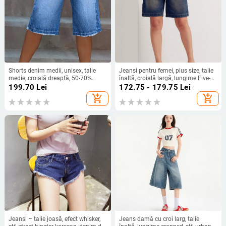
Shorts denim medii, unisex, talie
Jeansi pentru femei, plus size, talie
medie, croială dreaptă, 50-70%
înaltă, croială largă, lungime Five-
bumbac cu poliester, margine
Point, distressed
199.70
Lei
172.75 - 179.75
Lei
uzată, stil casual japonez-coreean
add_shopping_cart
add_shopping_cart
Jeansi – talie joasă, efect whisker,
Jeans damă cu croi larg, talie