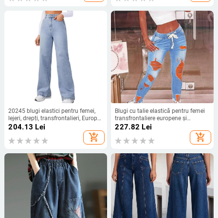
20245 blugi elastici pentru femei,
Blugi cu talie elastică pentru femei
lejeri, drepți, transfrontalieri, Europa
transfrontaliere europene și
și America, Amazon, AliExpress,
americane, pantaloni slim elastici
204.13
Lei
227.82
Lei
femei, în stoc, producători
cu șireturi și talie medie pentru
add_shopping_cart
add_shopping_cart
femei, pantaloni din denim rupți