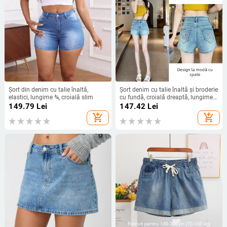
Șort din denim cu talie înaltă,
Șort denim cu talie înaltă și broderie
elastici, lungime ¾, croială slim
cu fundă, croială dreaptă, lungime
trei sferturi, 70–80% bumbac
149.79
Lei
147.42
Lei
add_shopping_cart
add_shopping_cart