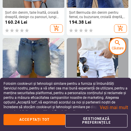
Șort din denim, talie înaltă, croială
Șort Bermuda din denim pentru
dreaptă, design cu panouri, lungime
femei, cu buzunare, croială dreptă,
3/4
talie medie, denim din bumbac
160.24
Lei
194.38
Lei
add_shopping_cart
add_shopping_cart
search
Căutare
Folosim cookie-uri și tehnologii similare pentru a furniza și îmbunătăți
Serviciul nostru, pentru a vă oferi cea mai bună experiență de utilizare, pentru a
menține securitatea platformei, pentru a personaliza conținutul și reclamele și
pentru a măsura eficacitatea campaniilor noastre de marketing. Alegerea
Shorturi denim pentru femei, stil
Șort denim din bumbac-viscoză,
opțiunii „Acceptă tot”, vă exprimați acordul ca noi și partenerii noștri de
vintage distressed, talie medie,
talie înaltă, spălat, croială dreaptă
Vezi mai mult
croială dreaptă, lungime de tip cinci
încredere să stocăm cookie-uri și tehnologii similare pe dispozitivul dvs. în
210.02
Lei
148.54
Lei
puncte, denim din bumbac-viscoză,
scopuri publicitare și analitice. Vă puteți gestiona preferințele în orice moment
add_shopping_cart
add_shopping_cart
stil casual de vară
făcând clic pe „Gestionează preferințele”. Pentru mai multe informații, vă
GESTIONEAZĂ
ACCEPTAȚI TOT
rugăm să consultați
Politica noastră de confidențialitate
.
PREFERINȚELE