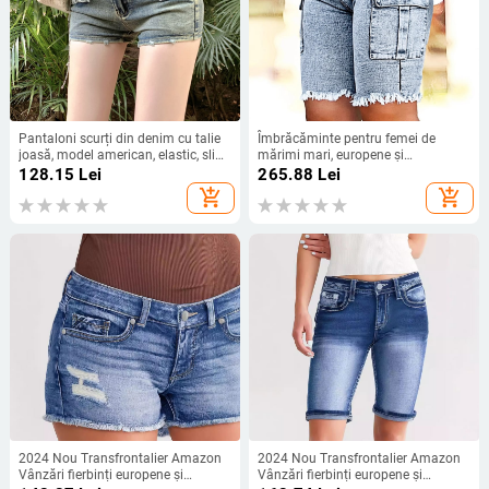
Pantaloni scurți din denim cu talie
Îmbrăcăminte pentru femei de
joasă, model american, elastic, slim
mărimi mari, europene și
fit, cu șold drept, super scurți
americane, în stoc, cu talie înaltă,
128.15
Lei
265.88
Lei
spălate cu elastic, buzunar lateral și
add_shopping_cart
add_shopping_cart
elasticitate ridicată, Amazon Cross-
Border Dropshipping
2024 Nou Transfrontalier Amazon
2024 Nou Transfrontalier Amazon
Vânzări fierbinți europene și
Vânzări fierbinți europene și