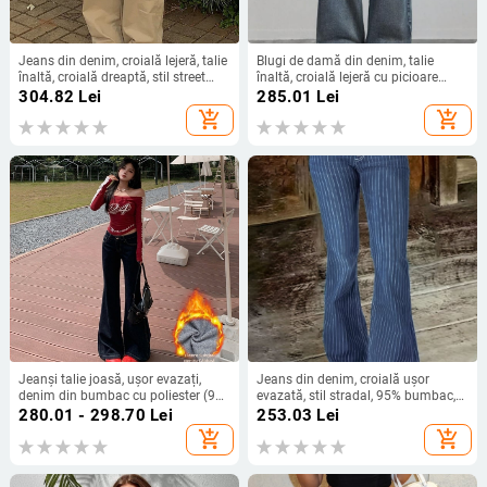
Jeans din denim, croială lejeră, talie
Blugi de damă din denim, talie
înaltă, croială dreaptă, stil street
înaltă, croială lejeră cu picioare
hipster, 90–95% bumbac
largi, 90–95% bumbac și <30%
304.82
Lei
285.01
Lei
poliester, primăvara 2025, stil street
add_shopping_cart
add_shopping_cart
hipster
Jeanși talie joasă, ușor evazați,
Jeans din denim, croială ușor
denim din bumbac cu poliester (90-
evazată, stil stradal, 95% bumbac,
95% bumbac), fără elastan,
închidere cu nasturi.
280.01 - 298.70
Lei
253.03
Lei
prelucrați la temperaturi înalte
add_shopping_cart
add_shopping_cart