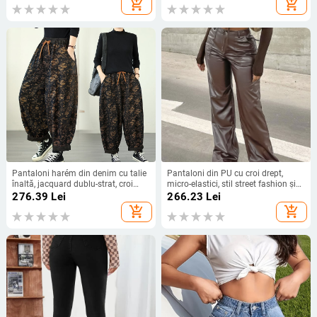
add_shopping_cart
add_shopping_cart
Pantaloni harém din denim cu talie
Pantaloni din PU cu croi drept,
înaltă, jacquard dublu-strat, croi
micro-elastici, stil street fashion și
cropped, finisaj spălat nisip
stil motocicletă, lansare vară 2023
276.39
Lei
266.23
Lei
add_shopping_cart
add_shopping_cart