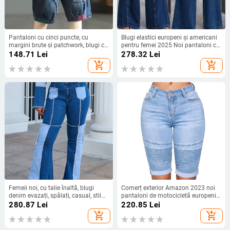
Pantaloni cu cinci puncte, cu
Blugi elastici europeni și americani
margini brute și patchwork, blugi cu
pentru femei 2025 Noi pantaloni cu
șase puncte pentru femei, versatili,
picior larg, despicați pe Ebay, blugi
148.71
Lei
278.32
Lei
cu uscare rapidă, pantaloni de talie
spălați casual la modă
add_shopping_cart
add_shopping_cart
medie slăbită, pantaloni harem
Femeii noi, cu talie înaltă, blugi
Comerț exterior Amazon 2023 noi
denim evazați, spălați, casual, stil
pantaloni de motocicletă europeni
european și american
și americani elastici cu talie înaltă
280.87
Lei
220.85
Lei
transfrontalier
din denim albastru, de mijloc, blugi
add_shopping_cart
add_shopping_cart
pentru femei