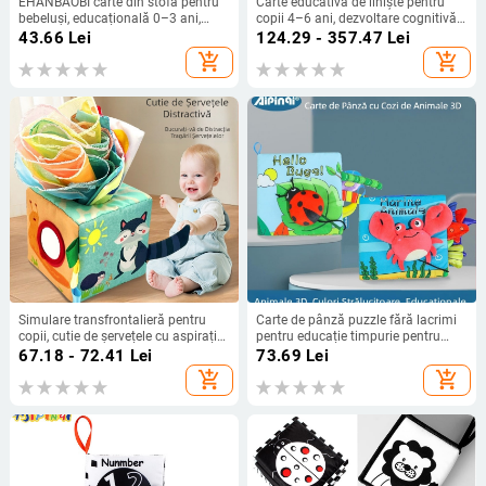
EHANBAOBI carte din stofă pentru
Carte educativă de liniște pentru
bebeluși, educațională 0–3 ani,
copii 4–6 ani, dezvoltare cognitivă
rezistentă la rupere și sigură pentru
și coordonare mână-ochi, activități
43.66
Lei
124.29 - 357.47
Lei
mușcare, cu elemente 3D
de rupere și lipire
add_shopping_cart
add_shopping_cart
Simulare transfrontalieră pentru
Carte de pânză puzzle fără lacrimi
copii, cutie de șervețele cu aspirație,
pentru educație timpurie pentru
jucărie de desen din hârtie fără
bebeluși de 0-1 an, jucărie pentru
67.18 - 72.41
Lei
73.69
Lei
lacrimi pentru copii, jucărie de
educație timpurie, carte de pânză
add_shopping_cart
add_shopping_cart
pânză pentru educație timpurie,
pentru bebeluși, predare timpurie
pentru copii de 1-3 ani
pentru bebeluși, en-gros