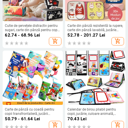
Cutie de șervețele distractiv pentru
Carte din pânză rezistentă la rupere,
sugari, carte din pânză pentru copii,
carte din pânză lavabilă, jucărie
puzzle, inel de hârtie pentru
educațională timpurie pentru
62.74 - 68.96
Lei
52.78 - 201.27
Lei
educație timpurie, poate mușca,
bebeluși, 6-12 luni
add_shopping_cart
add_shopping_cart
jucării calmante pentru nou-născuți
de la 0 la 3 ani
Carte de pânză cu coadă pentru
Calendar de birou pliabil pentru
copii transfrontalieră, jucării
copii, jucărie, culoare animală,
educative, carte, nu se poate rupe,
engleză cognitivă, Haha, oglindă,
50.79 - 61.64
Lei
70.43
Lei
carte de pânză pentru bebeluși, inel
carte de pânză, iluminare
add_shopping_cart
add_shopping_cart
de hârtie, carte de iluminare, jucării
multidimensională, carte de masă,