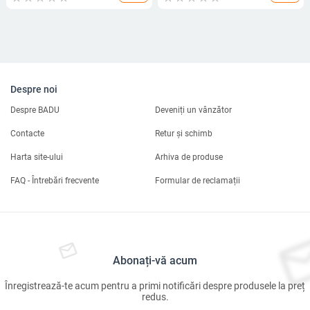
pentru educație timpurie
jucărie, calendar de birou pliabil,
carte de pânză
Despre noi
Despre BADU
Deveniți un vânzător
Contacte
Retur și schimb
Harta site-ului
Arhiva de produse
FAQ - Întrebări frecvente
Formular de reclamații
Abonați-vă acum
Înregistrează-te acum pentru a primi notificări despre produsele la preț
redus.