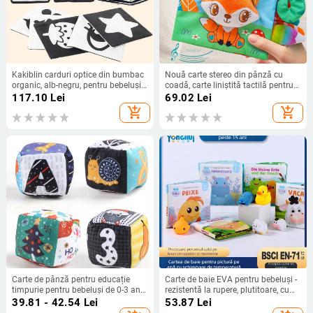
Kakiblin carduri optice din bumbac
Nouă carte stereo din pânză cu
organic, alb-negru, pentru bebeluși
coadă, carte liniștită tactilă pentru
și o carte textilă pentru învățarea
educație timpurie pentru sugari,
117.10
Lei
69.02
Lei
timpurie – bumbac, vârstă 0–3 ani,
producător de jucării cognitive
add_shopping_cart
add_shopping_cart
stimulare vizuală, dezvoltare
tactile din hârtie care sună în stoc
senzorială și cognitivă, dezvoltare
emoțională
Carte de pânză pentru educație
Carte de baie EVA pentru bebeluși -
timpurie pentru bebeluși de 0-3 ani,
rezistentă la rupere, plutitoare, cu
zornăitoare, minge liniștitoare,
pulverizare de apă, pictură cu apă și
39.81 - 42.54
Lei
53.87
Lei
zaruri, băț calmant pentru bebeluși,
schimbare de temperatură, pentru