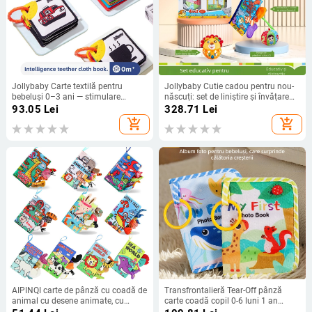
Jollybaby Carte textilă pentru
Jollybaby Cutie cadou pentru nou-
bebeluși 0–3 ani — stimulare
născuți: set de liniștire și învățare
vizuală, dezvoltare cognitivă și
timpurie cu carte din material textil,
93.05
Lei
328.71
Lei
coordonare mână-ochi, educație
zornăitoare și jucării pentru sugari
add_shopping_cart
add_shopping_cart
timpurie
0–6 luni
AIPINQI carte de pânză cu coadă de
Transfrontalieră Tear-Off pânză
animal cu desene animate, cu
carte coadă copil 0-6 luni 1 an
hârtie de apel, jucărie pentru copii,
poate mesteca educație timpurie