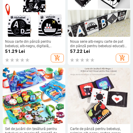
Noua carte din pânză pentru
Noua serie alb-negru carte de pat
bebeluși, alb-negru, digitală,
din pânză pentru bebeluși educație
zornăitoare cognitivă, hârtie pentru
timpurie carte de pat din pânză
51.29
Lei
57.22
Lei
copii, educație timpurie, carte din
pentru bebeluși nu poate rupe
add_shopping_cart
add_shopping_cart
pânză rezistentă la rupere, jucării
mușca carte de pânză
pentru sugari
Set de jucării din țesătură pentru
Carte de pânză pentru bebeluși,