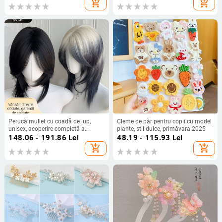
add_shopping_cart
add_shopping_cart
Perucă mullet cu coadă de lup,
Cleme de păr pentru copii cu model
unisex, acoperire completă a
plante, stil dulce, primăvara 2025
capului, păr sintetic rezistent la
148.06 - 191.86
Lei
48.19 - 115.93
Lei
temperatură, breton lung
add_shopping_cart
add_shopping_cart