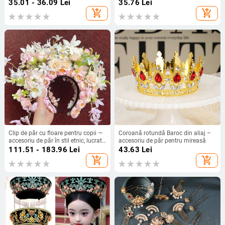
lucrat manual, clips cu arc pentru
geometric, personalizare
35.01 - 36.09
Lei
35.76
Lei
femei
disponibilă
add_shopping_cart
add_shopping_cart
Clip de păr cu floare pentru copii —
Coroană rotundă Baroc din aliaj –
accesoriu de păr în stil etnic, lucrat
accesoriu de păr pentru mireasă
manual, pentru ședințe foto
111.51 - 183.96
Lei
43.63
Lei
add_shopping_cart
add_shopping_cart