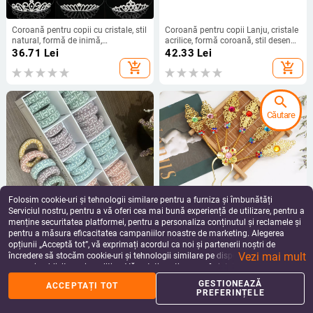
Coroană pentru copii cu cristale, stil
Coroană pentru copii Lanju, cristale
natural, formă de inimă,
acrilice, formă coroană, stil desen
electroplacare
animat, procesare cu ultrasunete
36.71
Lei
42.33
Lei
add_shopping_cart
add_shopping_cart
search
Căutare
Folosim cookie-uri și tehnologii similare pentru a furniza și îmbunătăți
Serviciul nostru, pentru a vă oferi cea mai bună experiență de utilizare, pentru a
menține securitatea platformei, pentru a personaliza conținutul și reclamele și
pentru a măsura eficacitatea campaniilor noastre de marketing. Alegerea
Bentiță pentru păr din nylon, Zhaoyi,
Clamă de păr în stil etnic, din aliaj,
opțiunii „Acceptă tot”, vă exprimați acordul ca noi și partenerii noștri de
stil coreean, elasticitate înaltă,
cu încrustație de aur, pentru femei
Vezi mai mult
execuție de precizie
încredere să stocăm cookie-uri și tehnologii similare pe dispozitivul dvs. în
44.75
Lei
33.36 - 44.20
Lei
scopuri publicitare și analitice. Vă puteți gestiona preferințele în orice moment
add_shopping_cart
add_shopping_cart
făcând clic pe „Gestionează preferințele”. Pentru mai multe informații, vă
GESTIONEAZĂ
ACCEPTAȚI TOT
rugăm să consultați
Politica noastră de confidențialitate
.
PREFERINȚELE