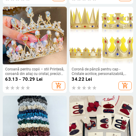
Coroană pentru copii – stil Prințesă,
Coronă de pânză pentru cap -
coroană din aliaj cu cristal, precizie
Cristale acrilice, personalizabilă,
Seiko
potrivită pentru zile de naștere și
63.13 - 70.29
Lei
34.22
Lei
festivaluri
add_shopping_cart
add_shopping_cart