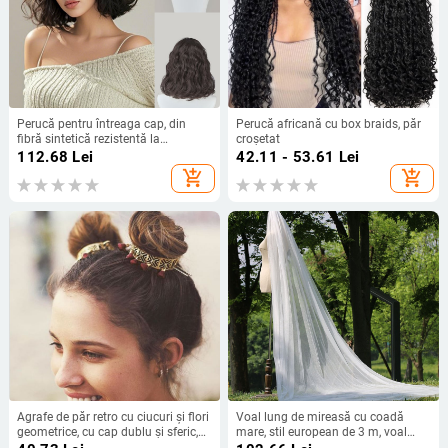
Perucă pentru întreaga cap, din
Perucă africană cu box braids, păr
fibră sintetică rezistentă la
croșetat
temperaturi, cu bucle lungi naturale
112.68
Lei
42.11 - 53.61
Lei
sau păr drept, stil zilnic; franjă:
add_shopping_cart
add_shopping_cart
dreaptă sau pe lateral; nu poate fi
vopsită sau tratată permanent
Agrafe de păr retro cu ciucuri și flori
Voal lung de mireasă cu coadă
geometrice, cu cap dublu și sferic,
mare, stil european de 3 m, voal
pentru comerț exterior, AliExpress,
dublu strat, alb, pentru fotografie