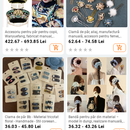
Accesoriu pentru păr pentru copii,
Clamă de păr, aliaj, manufactură
Wanyuefang, fabricat manual,
manuală, accesorii pentru femei,
material: aliaj, tip: bentițe pentru
primăvara 2023
422.67 - 693.85
Lei
62.64 - 74.58
Lei
cap și elastice, stil antic/retro
add_shopping_cart
add_shopping_cart
Clama de păr Bb - Material tricotat
Bandă pentru păr din material –
floral - Handmade - Stil coreean
model în dungi, realizare manuală,
pentru copii - Toamnă 2025
Toamnă 2024, stil lejer, proaspăt și
36.03 - 45.80
Lei
36.32 - 43.26
Lei