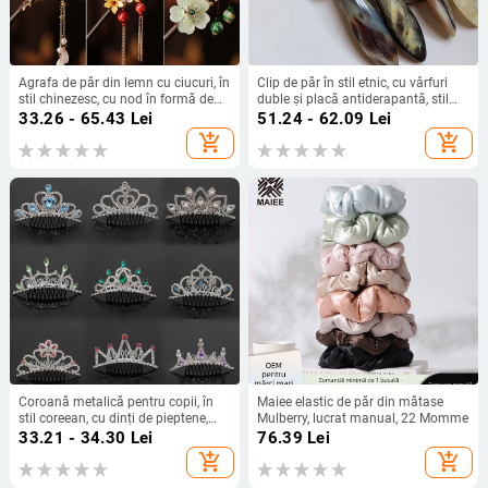
Agrafa de păr din lemn cu ciucuri, în
Clip de păr în stil etnic, cu vârfuri
stil chinezesc, cu nod în formă de
duble și placă antiderapantă, stil
fundă, ambalată individual, pentru
papion, primăvara 2024
33.26 - 65.43
Lei
51.24 - 62.09
Lei
nunți (Primăvara 2025)
add_shopping_cart
add_shopping_cart
Coroană metalică pentru copii, în
Maiee elastic de păr din mătase
stil coreean, cu dinți de pieptene,
Mulberry, lucrat manual, 22 Momme
electroplacată, ambalaj individual,
33.21 - 34.30
Lei
76.39
Lei
posibilitate de personalizare
add_shopping_cart
add_shopping_cart