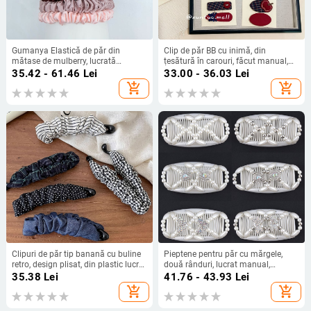
Gumanya Elastică de păr din
Clip de păr BB cu inimă, din
mătase de mulberry, lucrată
țesătură în carouri, făcut manual,
manual, stil coreean, elasticitate
accesorii feminine, toamnă 2025
35.42 - 61.46
Lei
33.00 - 36.03
Lei
înaltă
add_shopping_cart
add_shopping_cart
Clipuri de păr tip banană cu buline
Pieptene pentru păr cu mărgele,
retro, design plisat, din plastic lucrat
două rânduri, lucrat manual,
manual, stil coreean, vară 2025
mărgele din plastic, material
35.38
Lei
41.76 - 43.93
Lei
plastic/ rășină
add_shopping_cart
add_shopping_cart