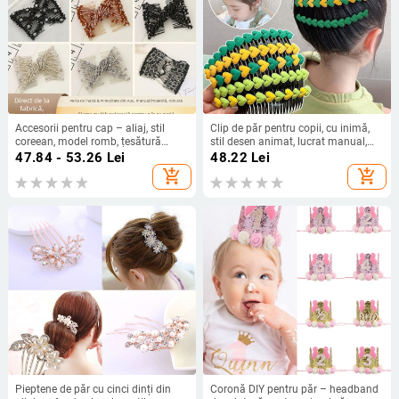
Accesorii pentru cap – aliaj, stil
Clip de păr pentru copii, cu inimă,
coreean, model romb, țesătură
stil desen animat, lucrat manual,
împletită, electroplacare
din plastic/rășină, personalizabil.
47.84 - 53.26
Lei
48.22
Lei
add_shopping_cart
add_shopping_cart
Pieptene de păr cu cinci dinți din
Coronă DIY pentru păr – headband