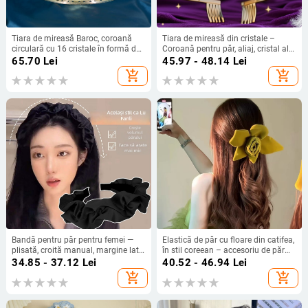
Tiara de mireasă Baroc, coroană
Tiara de mireasă din cristale –
circulară cu 16 cristale în formă de
Coroană pentru păr, aliaj, cristal alb,
lacrimă, aliaj, prelucrare cu diamant
placare electrochimică, origine Yiwu
65.70
Lei
45.97 - 48.14
Lei
add_shopping_cart
add_shopping_cart
Bandă pentru păr pentru femei —
Elastică de păr cu floare din catifea,
plisată, croită manual, margine lată,
în stil coreean – accesoriu de păr
stil ușor lux, vara 2024
din material textil, lucrat manual
34.85 - 37.12
Lei
40.52 - 46.94
Lei
add_shopping_cart
add_shopping_cart