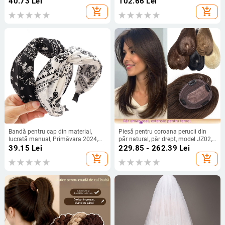
40.73
Lei
102.66
Lei
Amazon, accesorii de păr
transfrontalieră
add_shopping_cart
add_shopping_cart
Bandă pentru cap din material,
Piesă pentru coroana perucii din
lucrată manual, Primăvara 2024,
păr natural, păr drept, model JZ02,
Stil Chinez Nou
cu mecanism de prindere, pentru
39.15
Lei
229.85 - 262.39
Lei
femei
add_shopping_cart
add_shopping_cart