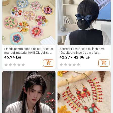
Elastic pentru coada de cal - tricotat
Accesorii pentru cap cu închidere
manual, material textil, Xiaoqi, stil
răsucitoare, inserție din aliaj
pastoral, înaltă elasticitate
wolfram, marca Unique, primăvara
45.94
Lei
42.27 - 42.86
Lei
2025, stil proaspăt și dulce
add_shopping_cart
add_shopping_cart