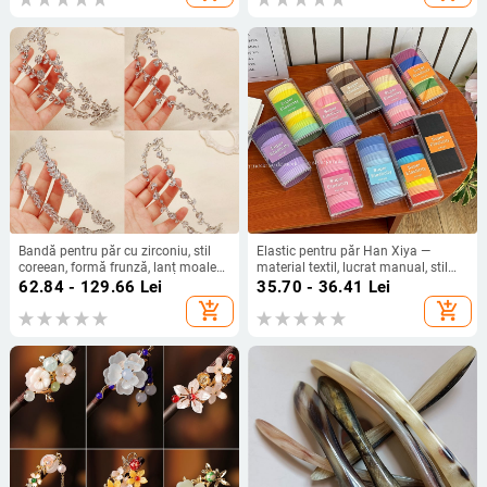
sticlă)
Bandă pentru păr cu zirconiu, stil
Elastic pentru păr Han Xiya —
coreean, formă frunză, lanț moale
material textil, lucrat manual, stil
cu două straturi, pentru mireasă
coreean, elasticitate ridicată
62.84 - 129.66
Lei
35.70 - 36.41
Lei
add_shopping_cart
add_shopping_cart