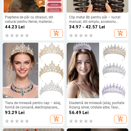
Pieptene de păr cu strasuri, stil
Clip metal Bb pentru păr – lucrat
natural pentru femei, material
manual, stil simplu, accesoriu
plastic/rășină, cristale artificiale,
pentru femei
44.23
Lei
34.97 - 42.57
Lei
împletire
add_shopping_cart
add_shopping_cart
Tiara de mireasă pentru cap – aliaj,
Diademă de mireasă (aliaj, puritate
formă de coroană, electroplacare,
Xizang silver, cristale albe, Taiyi
cristale albe
jewelry)
93.29
Lei
56.49
Lei
add_shopping_cart
add_shopping_cart