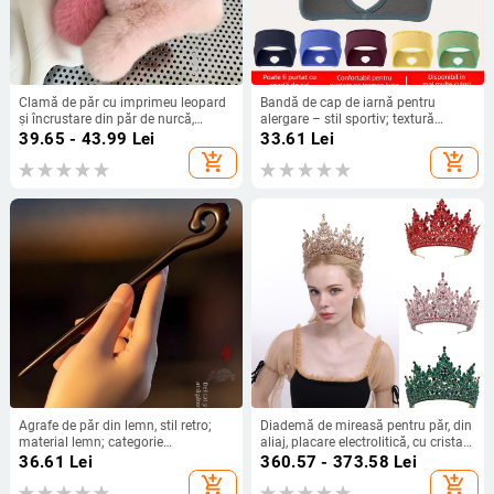
Clamă de păr cu imprimeu leopard
Bandă de cap de iarnă pentru
și încrustare din păr de nurcă,
alergare – stil sportiv; textură
fabricată manual din ABS, clips grip
catifelată; prietenoasă cu pielea;
39.65 - 43.99
Lei
33.61
Lei
pentru femei
caldă; protecție împotriva vântului
add_shopping_cart
add_shopping_cart
pentru urechi
Agrafe de păr din lemn, stil retro;
Diademă de mireasă pentru păr, din
material lemn; categorie
aliaj, placare electrolitică, cu cristale
produsului: accesorii pentru cap;
și sticlă (Tip: diademă; Stil: feminin;
36.61
Lei
360.57 - 373.58
Lei
personalizare: da; model: altul
Material: aliaj; Procesare: placare
add_shopping_cart
add_shopping_cart
electrolitică; Tip cristale: cristale și