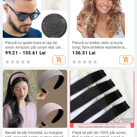
Perucă cu spate mare și cap de
Perucă cu breton oblic și bucle
avion Amazon, păr uman real, care
lungi, fibre sintetice rezistente la
acoperă capul chel, perucă
temperatură, stil vedetă
99.21 - 155.61
Lei
136.51
Lei
respirabilă și confortabilă pentru
add_shopping_cart
add_shopping_cart
bărbați, pentru recreere, pentru
bărbați
Bandă de păr tricotată, cu margine
Piesă de păr din 100% păr uman,