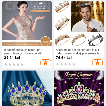
Diademă metalică pentru păr,
Accesorii de păr cu coroană în stil
pentru femei, cristale albe, stil
palat, unisex — aliaj, placare electro,
natural, placare electroplată
cristal alb
39.21
Lei
76.64
Lei
add_shopping_cart
add_shopping_cart