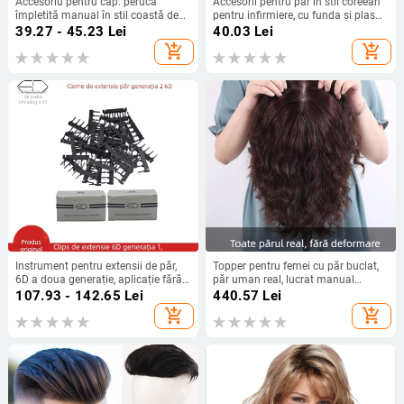
Accesoriu pentru cap: perucă
Accesorii pentru păr în stil coreean
împletită manual în stil coastă de
pentru infirmiere, cu funda și plasă
pește, pe bandă pentru păr cu dinți
de păr
39.27 - 45.23
Lei
40.03
Lei
antiderapare, vârf înalt; Mingfeng
add_shopping_cart
add_shopping_cart
Jewelry; Material: Perucă; Tratare:
Handmade; Nr. producției
MF901239
Instrument pentru extensii de păr,
Topper pentru femei cu păr buclat,
6D a doua generație, aplicație fără
păr uman real, lucrat manual
cusur, model YM
complet, volum, model micro-roll
107.93 - 142.65
Lei
440.57
Lei
reissue block, origine Henan
add_shopping_cart
add_shopping_cart