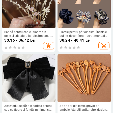
Bandă pentru cap cu floare din
Elastic pentru păr albastru închis cu
perle și cristale, aliaj, electroplacat,
buline, decor floral, lucrat manual,
toamnă 2023, stil japonez și
stil coreean lejer
33.16 - 36.42
Lei
38.24 - 40.41
Lei
coreean, pentru femei
add_shopping_cart
add_shopping_cart
Accesoriu de păr din catifea pentru
Ac de păr din lemn, gravat pe
cap cu floare și fundă, minimalist,
ambele fețe, stil antic, retro, design