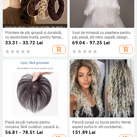
Prindere de păr groasă și durabilă,
Voal de mireasă cu pieptene pentru
cu elasticitate înaltă, pentru femei,
păr, plasă, stil retro capelă, design
model 2026, potrivită pentru coafuri
inspirat de coroană
33.31 - 33.72
Lei
69.04 - 97.25
Lei
înalte, bandă de păr și accesoriu
add_shopping_cart
add_shopping_cart
pentru păr
Piesă de păr natural pentru
Perucă lungă cu bucle pentru femei,
coroana, fără cusături, ușoară și
aspect pufos în stil occidental,
subțire, acoperire într-o singură
bucle inspirate din Africa, fibre
56.81 - 78.51
Lei
151.89
Lei
bucată pentru volum
rezistente la căldură