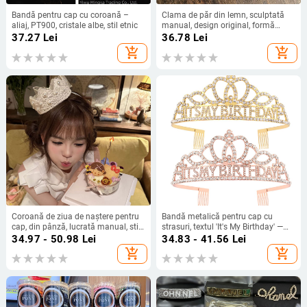
Bandă pentru cap cu coroană –
Clama de păr din lemn, sculptată
aliaj, PT900, cristale albe, stil etnic
manual, design original, formă
geometrică, lansare vară 2021,
37.27
Lei
36.78
Lei
accesoriu pentru cap
add_shopping_cart
add_shopping_cart
Coroană de ziua de naștere pentru
Bandă metalică pentru cap cu
cap, din pânză, lucrată manual, stil
strasuri, textul 'It's My Birthday' —
influencer feminin
coroană de ziua de naștere unisex
34.97 - 50.98
Lei
34.83 - 41.56
Lei
add_shopping_cart
add_shopping_cart