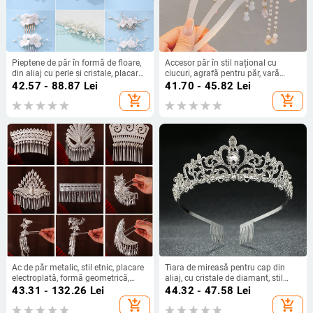
Pieptene de păr în formă de floare,
Accesor păr în stil național cu
din aliaj cu perle și cristale, placare
ciucuri, agrafă pentru păr, vară
electroplată manuală, potrivit
2024, ambalare individuală
42.57 - 88.87
Lei
41.70 - 45.82
Lei
pentru nuntă
add_shopping_cart
add_shopping_cart
Ac de păr metalic, stil etnic, placare
Tiara de mireasă pentru cap din
electroplată, formă geometrică,
aliaj, cu cristale de diamant, stil
pentru copii
feminin, potrivită pentru nunți și zile
43.31 - 132.26
Lei
44.32 - 47.58
Lei
de naștere
add_shopping_cart
add_shopping_cart