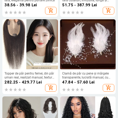
lată, elegantă pentru purtare zilnică
fără cusături, invizibilă, lungă și
dreaptă, cu un singur clips, extensii
38.56 - 39.98
Lei
51.75 - 387.99
Lei
laterale, perne de volum pentru păr
add_shopping_cart
add_shopping_cart
Topper de păr pentru femei, din păr
Clamă de păr cu pene și mărgele
uman real, realizat manual, textură
transparente, lucrată manual, cu
drept, lungime 25–30 cm, poate fi
inserție din aliaj wolfram, stil zână,
282.25 - 429.77
Lei
47.84 - 57.60
Lei
vopsit
primăvara 2025
add_shopping_cart
add_shopping_cart