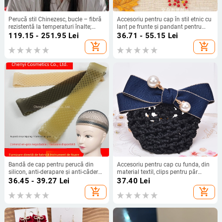
Perucă stil Chinezesc, bucle – fibră
Accesoriu pentru cap în stil etnic cu
rezistentă la temperaturi înalte;
lanț pe frunte și pandant pentru
Model 1; Fără vopsire
sprâncene, design boem vintage,
119.15 - 251.95
Lei
36.71 - 55.15
Lei
formă de U, ambalare individuală
add_shopping_cart
add_shopping_cart
Bandă de cap pentru perucă din
Accesoriu pentru cap cu funda, din
silicon, anti-derapare și anti-căderea
material textil, clips pentru păr
părului, model XX-032, brand 8090
handmade, pentru femei (vară
36.45 - 39.27
Lei
37.40
Lei
2024)
add_shopping_cart
add_shopping_cart