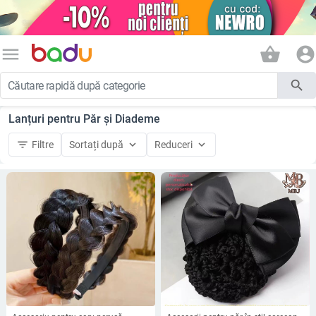
menu
shopping_basket
account_circle
search
Lanțuri pentru Păr și Diademe
filter_list
keyboard_arrow_down
keyboard_arrow_down
Filtre
Sortați după
Reduceri