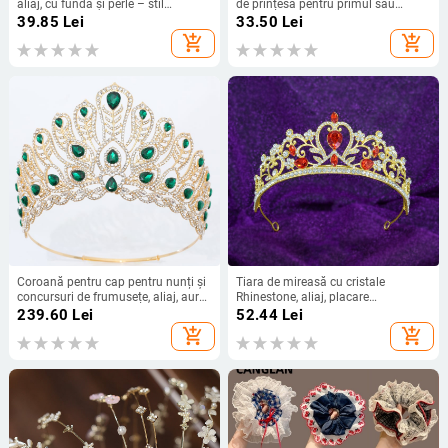
aliaj, cu funda și perle – stil
de prințesă pentru primul său
coreean, accesoriu de nuntă
aniversar, decor tematic pentru păr,
39.85
Lei
33.50
Lei
din PU și fetru, pentru fete, pentru
add_shopping_cart
add_shopping_cart
Anul Nou
Coroană pentru cap pentru nunți și
Tiara de mireasă cu cristale
concursuri de frumusețe, aliaj, aur
Rhinestone, aliaj, placare
electroplacat, stil feminin, prelucrare
electrolitică, formă de coroană, stil
239.60
Lei
52.44
Lei
diamant, cristale
vintage
add_shopping_cart
add_shopping_cart