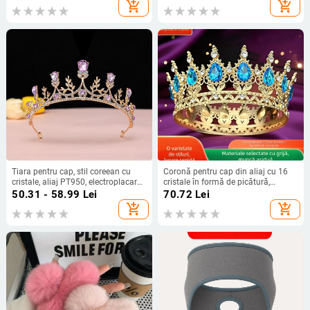
dulce
add_shopping_cart
add_shopping_cart
Tiara pentru cap, stil coreean cu
Coronă pentru cap din aliaj cu 16
cristale, aliaj PT950, electroplacare,
cristale în formă de picătură,
personalizare disponibilă
electroplacată, stil unisex, decor
50.31 - 58.99
Lei
70.72
Lei
pentru tort
add_shopping_cart
add_shopping_cart