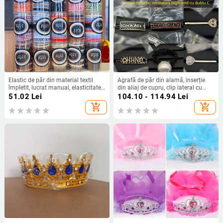
Elastic de păr din material textil
Agrafă de păr din alamă, inserție
împletit, lucrat manual, elasticitate
din aliaj de cupru, clip lateral cu
ridicată, set de 15
litera C dublă, finisaj electroplacat,
51.02
Lei
104.10 - 114.94
Lei
stil proaspăt și dulce, accesorii
add_shopping_cart
add_shopping_cart
pentru cap femei