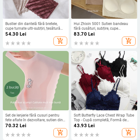
Bustier din dantelă fără bretele,
Hui Zhixin 5001 Sutien bandeau
cupe turnate ultr-subțiri, țesătură
fără cusături, subțire, cupe
din nailon respirant
modelate, acoperire completă
54.30
Lei
83.70
Lei
add_shopping_cart
add_shopping_cart
Set de lenjerie fără cusuri pentru
Soft Butterfly Lace Chest Wrap Tube
fete aflate în dezvoltare, sutien din
Top - Cupă completă, Formă de
ice silk și maieu
cupă medie, Dantelă Nylon 91.6%
70.32
Lei
43.93
Lei
add_shopping_cart
add_shopping_cart