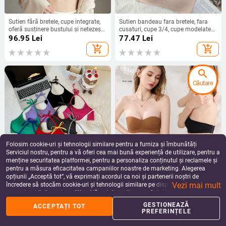
Sutien fără bretele, cupe integrate,
Sutien bandeau fara bretele, fara
oferă susținere bustului și netezește
cusaturi, cupe 3/4, cupe modelate
spatele
subtiri, fara inel metalic, anti-
96.95
Lei
77.47
Lei
alunecare, nylon confortabil
add_shopping_cart
add_shopping_cart
search
Căutare
Folosim cookie-uri și tehnologii similare pentru a furniza și îmbunătăți
Serviciul nostru, pentru a vă oferi cea mai bună experiență de utilizare, pentru a
menține securitatea platformei, pentru a personaliza conținutul și reclamele și
pentru a măsura eficacitatea campaniilor noastre de marketing. Alegerea
Top din bumbac fără bretele, 70-
Sutien tub fără bretele, fără spate,
opțiunii „Acceptă tot”, vă exprimați acordul ca noi și partenerii noștri de
80% bumbac, stil gât suspendat,
fără cusături, antialunecare, din
Vezi mai mult
cupe subțiri modelate, spate
nylon, cupa 1/2, închidere pe spate
încredere să stocăm cookie-uri și tehnologii similare pe dispozitivul dvs. în
49.62
Lei
101.75
Lei
respirabil, vară 2024
cu trei rânduri de nasturi
scopuri publicitare și analitice. Vă puteți gestiona preferințele în orice moment
add_shopping_cart
add_shopping_cart
făcând clic pe „Gestionează preferințele”. Pentru mai multe informații, vă
GESTIONEAZĂ
ACCEPTAȚI TOT
rugăm să consultați
Politica noastră de confidențialitate
.
PREFERINȚELE