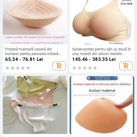
Proteză mamară ușoară din
Sutien-protez pentru sân cu două în
bumbac pentru perioada inițială
unu, inserții din silicon realiste
post-mastectomie, pernă din burete
pentru cross-dressing
65.34 - 76.81
Lei
145.46 - 383.35
Lei
lavabilă la mâna, potrivită pentru
add_shopping_cart
add_shopping_cart
înot.