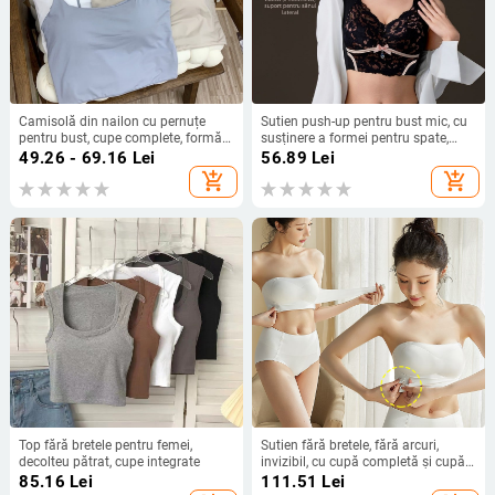
Camisolă din nailon cu pernuțe
Sutien push-up pentru bust mic, cu
pentru bust, cupe complete, formă
susținere a formei pentru spate,
subțire, top tube cu design la spate,
fără cusături, din nailon
49.26 - 69.16
Lei
56.89
Lei
lungime abdominală, stil
add_shopping_cart
add_shopping_cart
minimalist casual
Top fără bretele pentru femei,
Sutien fără bretele, fără arcuri,
decolteu pătrat, cupe integrate
invizibil, cu cupă completă și cupă
turnată subțire, material nylon
85.16
Lei
111.51
Lei