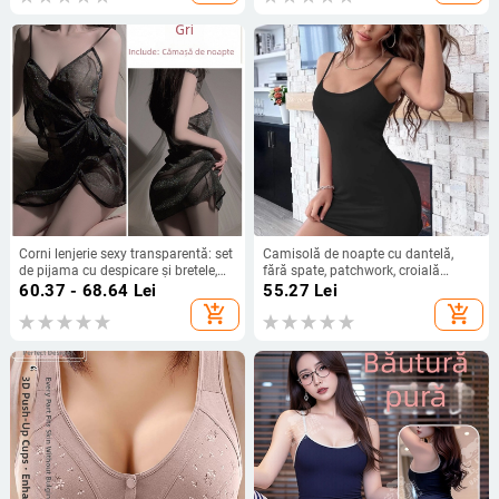
Corni lenjerie sexy transparentă: set
Camisolă de noapte cu dantelă,
de pijama cu despicare și bretele,
fără spate, patchwork, croială
mărime plus
strânsă, pentru femei, stil european-
60.37 - 68.64
Lei
55.27
Lei
american
add_shopping_cart
add_shopping_cart