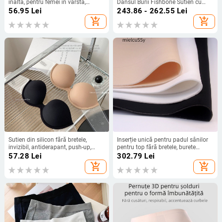
înaltă, pentru femei în vârstă,
Dansul Burii Fishbone Sutien cu
croială lejeră, mărime mare
Bretele Detasabile, Îmbrăcăminte
56.95
Lei
243.86 - 262.55
Lei
Externă și Internă, Top Tubular
add_shopping_cart
add_shopping_cart
pentru Modelarea Siluetei, Pentru
Scenă
Sutien din silicon fără bretele,
Inserție unică pentru padul sânilor
invizibil, antiderapant, push-up,
pentru top fără bretele, burete
pentru rochii de mireasă, spate
pentru cupă, burete compozit, negru
57.28
Lei
302.79
Lei
frumos
și alb, accesorii DIY
add_shopping_cart
add_shopping_cart