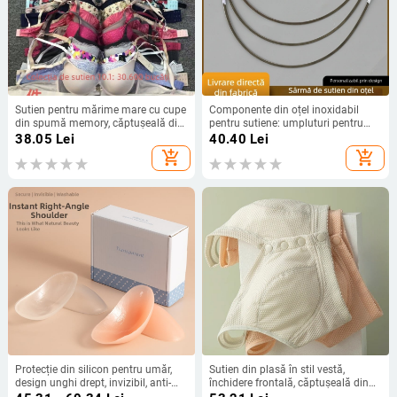
Sutien pentru mărime mare cu cupe
Componente din oțel inoxidabil
din spumă memory, căptușeală din
pentru sutiene: umpluturi pentru
bumbac, material nylon, bretele
sutien, inele din oțel, arcuri din oțel
38.05
Lei
40.40
Lei
reglabile, închidere spate cu patru
pentru sutien, inele albe din oțel și
add_shopping_cart
add_shopping_cart
rânduri de cârlige
accesorii pentru lenjerie
Protecție din silicon pentru umăr,
Sutien din plasă în stil vestă,
design unghi drept, invizibil, anti-
închidere frontală, căptușeală din
alunecare, patch pentru umeri
bumbac, cupe nemoldate