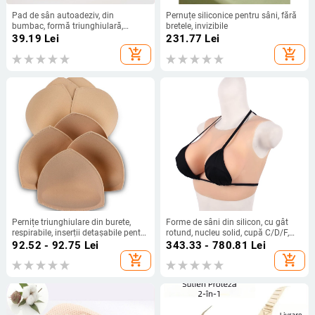
Pad de sân autoadeziv, din
Pernuțe siliconice pentru sâni, fără
bumbac, formă triunghiulară,
bretele, invizibile
contur în formă de inimă, îngroșat,
39.19
Lei
231.77
Lei
invizibil
add_shopping_cart
add_shopping_cart
Pernițe triunghiulare din burete,
Forme de sâni din silicon, cu gât
respirabile, inserții detașabile pentru
rotund, nucleu solid, cupă C/D/F,
haine de yoga și costume de baie,
inserție pentru piept
92.52 - 92.75
Lei
343.33 - 780.81
Lei
anti-expansiune și modelare
add_shopping_cart
add_shopping_cart