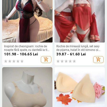
Inspirat de cheongsam: rochie de
Rochie de mireasă lungă, set sexy
noapte fără spate, cu dantelă la tiv
de pijama, halat în stil kimono și
și margine florală – poliester
ținută de casă în stil antic pentru
101.98 - 106.65
Lei
39.87 - 61.60
Lei
lenjerie de noapte
femei
add_shopping_cart
add_shopping_cart