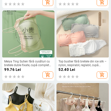
add_shopping_cart
add_shopping_cart
Meiya Ting Sutien fără cusături cu
Top bustier fără bretele din ice silk –
bretele duble fixate, cupă completă,
nylon, respirabil, reglabil, cupă
cupă turnată subțire, respirabil,
completă, stil corset
99.76
Lei
52.40
Lei
nylon 72% / spandex 28%
add_shopping_cart
add_shopping_cart