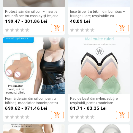
Proteză sân din silicon – inserție
Insertii pentru bikini din bumbac –
rotundă pentru cosplay și lenjerie
triunghiulare, respirabile, cu
grosime dublă, anti-expansiune
199.47 - 301.86
Lei
40.09
Lei
add_shopping_cart
add_shopping_cart
Formă de sân din silicon pentru
Pad de bust din nylon, subțire,
bărbați, modelator toracic pentru
respirabil, pentru modelare
cross-dressing, cupa C
699.62 - 971.46
Lei
81.71 - 83.35
Lei
add_shopping_cart
add_shopping_cart