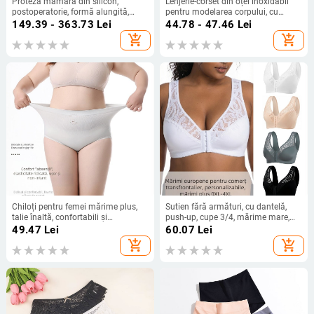
Proteză mamară din silicon,
Lenjerie-corset din oțel inoxidabil
postoperatorie, formă alungită,
pentru modelarea corpului, cu
înaltă calitate, respirabilă
catarame 7-18, catarame extinse și
149.39 - 363.73
Lei
44.78 - 47.46
Lei
catarame de spate
add_shopping_cart
add_shopping_cart
Chiloți pentru femei mărime plus,
Sutien fără armături, cu dantelă,
talie înaltă, confortabili și
push-up, cupe 3/4, mărime mare,
antibacterieni, acoperire completă,
confortabil, închidere frontală
49.47
Lei
60.07
Lei
din nylon prietenos cu pielea,
add_shopping_cart
add_shopping_cart
căptușeală din mătase de dud
Mulberry