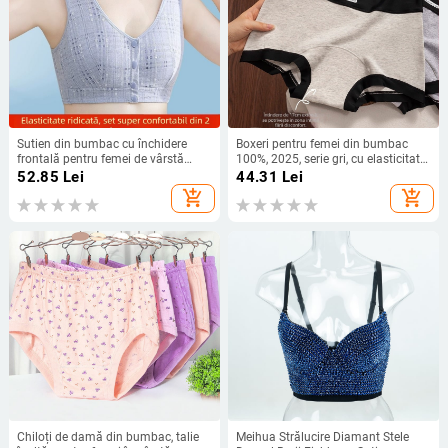
Sutien din bumbac cu închidere
Boxeri pentru femei din bumbac
frontală pentru femei de vârstă
100%, 2025, serie gri, cu elasticitate
mijlocie, fără cusături, ultra-subțire,
ridicată, croială confortabilă pentru
52.85
Lei
44.31
Lei
cupă 3/4
șolduri, 100% bumbac
add_shopping_cart
add_shopping_cart
Chiloți de damă din bumbac, talie
Meihua Strălucire Diamant Stele