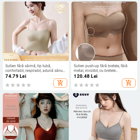
Sutien fără sârmă, tip tubă,
Sutien push-up fără bretele, fără
confortabil, respirabil, adună sânul
metal, invizibil, cu bretele
și sprijină spatele, potrivit pentru
detașabile, anti-derapare la spate,
74.79
Lei
120.48
Lei
purtare zilnică
cupă 1/2 modelată
add_shopping_cart
add_shopping_cart