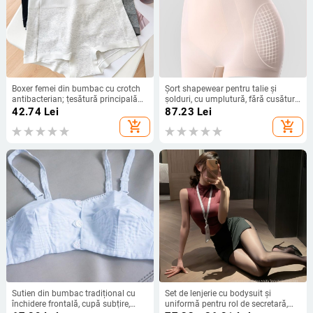
Boxer femei din bumbac cu crotch
Șort shapewear pentru talie și
antibacterian; țesătură principală
șolduri, cu umplutură, fără cusături,
95–100% bumbac, căptușeală
ridicare a feselor, talie înaltă
42.74
Lei
87.23
Lei
crotch 100% bumbac, talie medie,
add_shopping_cart
add_shopping_cart
stil boxer
Sutien din bumbac tradițional cu
Set de lenjerie cu bodysuit și
închidere frontală, cupă subțire,
uniformă pentru rol de secretară,