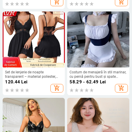
add_shopping_cart
add_shopping_cart
Set de lenjerie de noapte
Costum de menajeră în stil marinar,
transparent – material poliester,
cu pernă pentru bust și spate
95–100% poliester, pentru femei
decupat, poliester
120.44
Lei
58.29 - 62.49
Lei
add_shopping_cart
add_shopping_cart