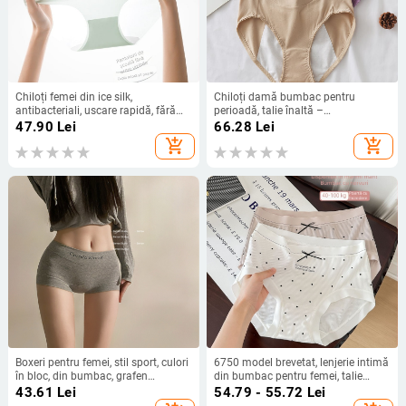
Chiloți femei din ice silk,
Chiloți damă bumbac pentru
antibacteriali, uscare rapidă, fără
perioadă, talie înaltă –
cusături, respirabili, talie medie,
antibacterian, anti-scurgere,
47.90
Lei
66.28
Lei
subțiri
susținere abdominală, 93% bumbac
add_shopping_cart
add_shopping_cart
Boxeri pentru femei, stil sport, culori
6750 model brevetat, lenjerie intimă
în bloc, din bumbac, grafen
din bumbac pentru femei, talie
antibacterian în zona genitală, talie
medie, mărime mare, fir 50S, model
43.61
Lei
54.79 - 55.72
Lei
medie
cu buline în stil japonez