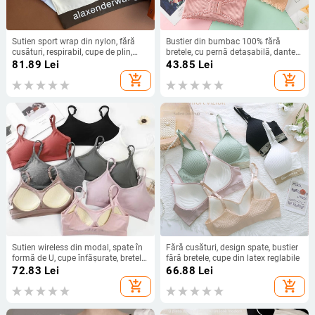
Sutien sport wrap din nylon, fără
Bustier din bumbac 100% fără
cusături, respirabil, cupe de plin,
bretele, cu pernă detașabilă, dantelă
push-up ușor
decorativă și închidere cu nasturi în
81.89
Lei
43.85
Lei
față
add_shopping_cart
add_shopping_cart
Sutien wireless din modal, spate în
Fără cusături, design spate, bustier
formă de U, cupe înfășurate, bretele
fără bretele, cupe din latex reglabile
reglabile, croială dintr-o bucată
72.83
Lei
66.88
Lei
add_shopping_cart
add_shopping_cart