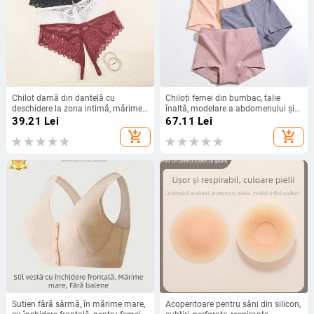
Chilot damă din dantelă cu
Chiloți femei din bumbac, talie
deschidere la zona intimă, mărime
înaltă, modelare a abdomenului și
plus, talie joasă, respirabil
ridicare a șezutului, respirabil,
39.21
Lei
67.11
Lei
uscare rapidă, antibacterian
add_shopping_cart
add_shopping_cart
Sutien fără sârmă, în mărime mare,
Acoperitoare pentru sâni din silicon,