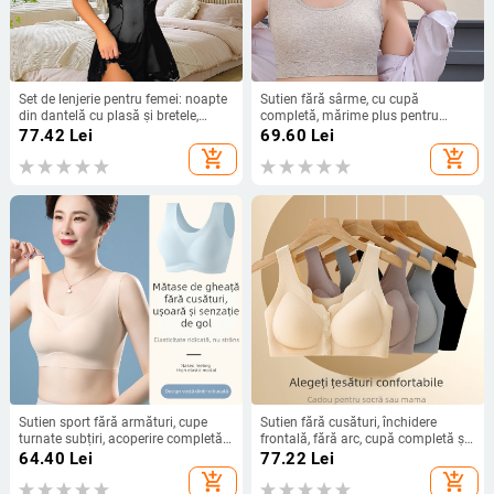
Set de lenjerie pentru femei: noapte
Sutien fără sârme, cu cupă
din dantelă cu plasă și bretele,
completă, mărime plus pentru
poliester 90–95%, primăvara 2024
femei de vârstă mijlocie, model de
77.42
Lei
69.60
Lei
sprijin la spate, material viscoză
add_shopping_cart
add_shopping_cart
respirabilă, cupe din latex, bretele
fixe duble
Sutien sport fără armături, cupe
Sutien fără cusături, închidere
turnate subțiri, acoperire completă,
frontală, fără arc, cupă completă și
mărime mare pentru femei de
țesătură jacquard
64.40
Lei
77.22
Lei
vârstă mijlocie
add_shopping_cart
add_shopping_cart