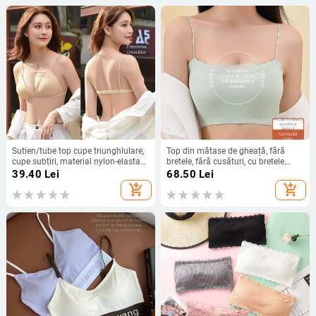
Sutien/tube top cupe triunghiulare,
Top din mătase de gheață, fără
cupe subțiri, material nylon-elastan
bretele, fără cusături, cu bretele
(30–50% elastan), spate sexy
subțiri (material: nylon; cupă
39.40
Lei
68.50
Lei
modelată; cupă 3/4; fără inel
add_shopping_cart
add_shopping_cart
metalic; bretele fixe duble)