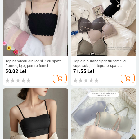
Top bandeau din ice silk, cu spate
Top din bumbac pentru femei cu
frumos, lejer, pentru femei
cupe subțiri integrate, spate
decupat, croială care modelează
50.02
Lei
71.55
Lei
add_shopping_cart
add_shopping_cart