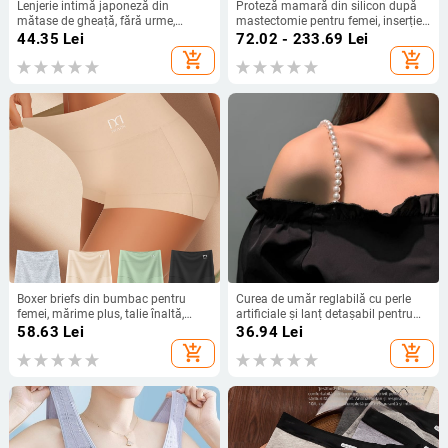
Lenjerie intimă japoneză din
Proteză mamară din silicon după
mătase de gheață, fără urme,
mastectomie pentru femei, inserție
pentru femei, sexy, cu jumătate de
pentru sutien
44.35
Lei
72.02 - 233.69
Lei
tanga, bomboane de dud din
add_shopping_cart
add_shopping_cart
mătase, chiloți cu talie joasă între
picioare
Boxer briefs din bumbac pentru
Curea de umăr reglabilă cu perle
femei, mărime plus, talie înaltă,
artificiale și lanț detașabil pentru
culoare solidă, respirante și
haine de exterior (ST250207)
58.63
Lei
36.94
Lei
confortabile, fără transparență
add_shopping_cart
add_shopping_cart