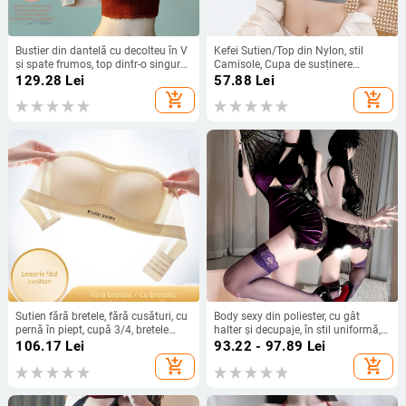
Bustier din dantelă cu decolteu în V
Kefei Sutien/Top din Nylon, stil
și spate frumos, top dintr-o singură
Camisole, Cupa de susținere
bucată, cupe 3D triunghiulare
superioară, Cupe medii, Înfășurare a
129.28
Lei
57.88
Lei
pieptului, Spate frumos, Vara 2024
add_shopping_cart
add_shopping_cart
Sutien fără bretele, fără cusături, cu
Body sexy din poliester, cu gât
pernă în piept, cupă 3/4, bretele
halter și decupaje, în stil uniformă, o
detașabile, dublu, nailon cu
singură piesă
106.17
Lei
93.22 - 97.89
Lei
căptușeală spandex
add_shopping_cart
add_shopping_cart