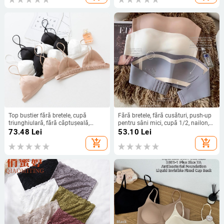
Top bustier fără bretele, cupă
Fără bretele, fără cusături, push-up
triunghiulară, fără căptușeală,
pentru sâni mici, cupă 1/2, nailon,
respirabil și confortabil
fără inele metalice, închidere spate
73.48
Lei
53.10
Lei
cu trei rânduri
add_shopping_cart
add_shopping_cart