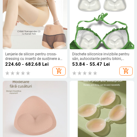
Lenjerie de silicon pentru cross-
Dischete siliconice invizibile pentru
dressing cu inserții de susținere a
sân, autocolante pentru bikini,
sânilor, inserabilă și potrivită pentru
inserții mai groase, transparente,
224.60 - 682.68
Lei
53.84 - 55.47
Lei
urinare
rezistente la apă
add_shopping_cart
add_shopping_cart