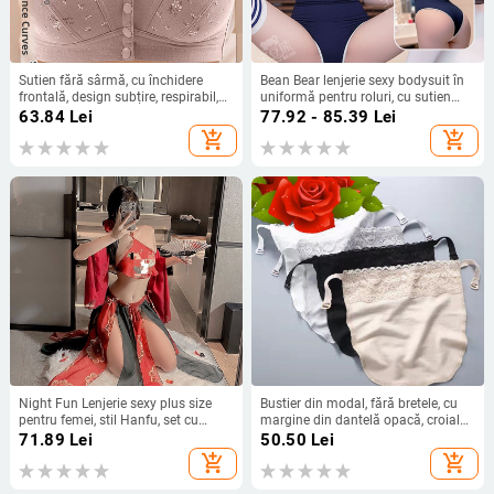
Sutien fără sârmă, cu închidere
Bean Bear lenjerie sexy bodysuit în
frontală, design subțire, respirabil,
uniformă pentru roluri, cu sutien
cupe din bumbac
integrat, stil gimnastic japonez
63.84
Lei
77.92 - 85.39
Lei
add_shopping_cart
add_shopping_cart
Night Fun Lenjerie sexy plus size
Bustier din modal, fără bretele, cu
pentru femei, stil Hanfu, set cu
margine din dantelă opacă, croială
cordon abdominal, rochie de
scurtă, anti-expunere
71.89
Lei
50.50
Lei
noapte seducătoare
add_shopping_cart
add_shopping_cart