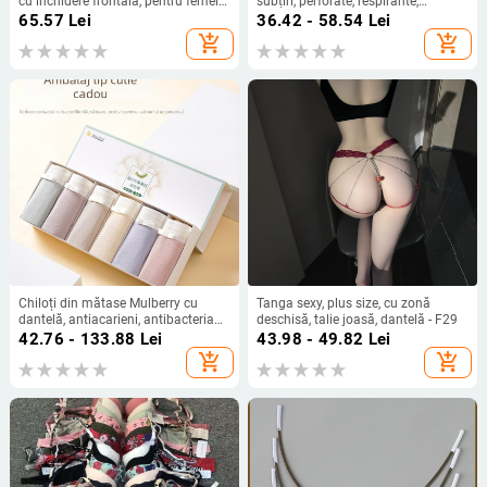
cu închidere frontală, pentru femei
subțiri, perforate, respirante,
în vârstă și mijlocie, cu căptușeală
autoadezive, invizibile, fără cusături,
65.57
Lei
36.42 - 58.54
Lei
din bumbac jacquard
pentru rochii cu bretele
add_shopping_cart
add_shopping_cart
Chiloți din mătase Mulberry cu
Tanga sexy, plus size, cu zonă
dantelă, antiacarieni, antibacterian,
deschisă, talie joasă, dantelă - F29
respirabil, ultra-subțiri din mătase
42.76 - 133.88
Lei
43.98 - 49.82
Lei
ice silk
add_shopping_cart
add_shopping_cart