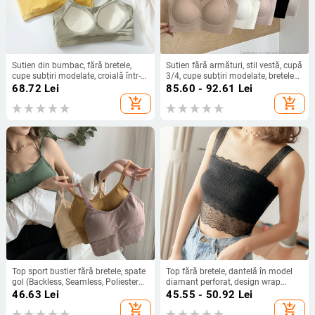
Sutien din bumbac, fără bretele,
Sutien fără armături, stil vestă, cupă
cupe subțiri modelate, croială într-
3/4, cupe subțiri modelate, bretele
un singur corp, spate în formă de U
duble fixe, material nylon cu
68.72
Lei
85.60 - 92.61
Lei
căptușeală 50-70%
add_shopping_cart
add_shopping_cart
Top sport bustier fără bretele, spate
Top fără bretele, dantelă în model
gol (Backless, Seamless, Poliester
diamant perforat, design wrap
respirabil, cupe Ultra-subțiri, cupă
pentru bust, din amestec nylon
46.63
Lei
45.55 - 50.92
Lei
completă)
respirabil
add_shopping_cart
add_shopping_cart