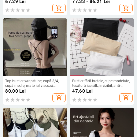
cupă completă, bretele fixe duble
pentru femei, poliester 90–95%,
67.29
Lei
77.33 - 86.21
Lei
primăvara 2025
add_shopping_cart
add_shopping_cart
Top bustier wrap/tube, cupă 3/4,
Bustier fără bretele, cupe modelate,
cupă medie, material viscoză
țesătură ice silk, invizibil, anti-
nervurată, strângere, respirabil,
alunecare, dintr-o piesă
80.00
Lei
47.60
Lei
spate deschis sexy
add_shopping_cart
add_shopping_cart