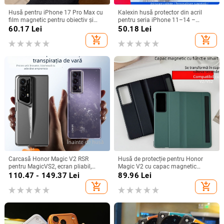
Husă pentru iPhone 17 Pro Max cu
Kalexin husă protector din acril
film magnetic pentru obiectiv și
pentru seria iPhone 11–14 –
protecție completă, verde
rezistentă la uzură și la cădere,
60.17
Lei
50.18
Lei
fluorescent
personalizabilă, confecționată prin
add_shopping_cart
add_shopping_cart
turnare din plastic, stiluri
Japonia/Korea, Nordic și Instagram
Carcasă Honor Magic V2 RSR
Husă de protecție pentru Honor
pentru MagicVS2, ecran pliabil,
Magic V2 cu capac magnetic
design Porsche, protecție anti-
rabatabil și fereastră inteligentă,
110.47 - 149.37
Lei
89.96
Lei
cadere completă
protecție completă împotriva
add_shopping_cart
add_shopping_cart
căderilor