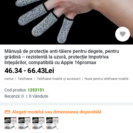
favorite
Mănușă de protecție anti-tăiere pentru degete, pentru
grădină – rezistentă la uzură, protecție împotriva
înțepărilor, compatibilă cu Apple 16promax
46.34 - 66.43
Lei
ectronice
Telefoane
Telefoane mobile și accesorii
Huse pentru telefoane mobile
Cod produs:
1253151
Recenzii:
0
|
0
Vândute
straighten
Alegeți modelul sau dimensiunea disponibilă