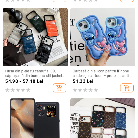
Husa din piele cu camuflaj 3D,
Carcasă din silicon pentru iPhone
căptușeală din bumbac, stil jachetă
cu design cartoon – protecție anti-
de iarnă, compatibilă cu iPhone
cădere, finisaj mat, compatibilă cu
54.90 - 57.18
Lei
51.33
Lei
12–17 Pro Max
seria iPhone 11/12/13/14
add_shopping_cart
add_shopping_cart
(Pro/Max)