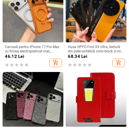
Carcasă pentru iPhone 17 Pro Max
Husa OPPO Find X9 Ultra, textură
cu finisaj electroplatinat mat,
din piele sintetică color-block și linii
magnetică, suport rotativ și
fluorescente, GT8Pro husă de
46.12
Lei
68.34
Lei
protecție pentru obiectiv
protecție
add_shopping_cart
add_shopping_cart