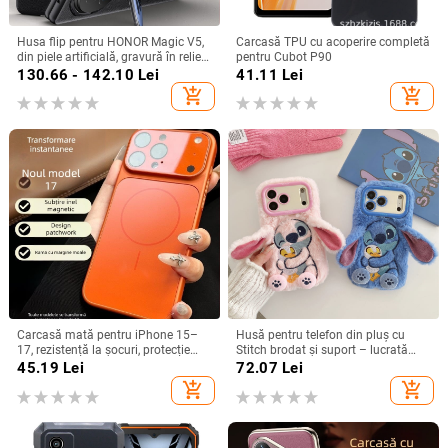
Husa flip pentru HONOR Magic V5,
Carcasă TPU cu acoperire completă
din piele artificială, gravură în relief,
pentru Cubot P90
stil Ins, anti-cadere
130.66 - 142.10
Lei
41.11
Lei
add_shopping_cart
add_shopping_cart
Carcasă mată pentru iPhone 15–
Husă pentru telefon din pluș cu
17, rezistență la șocuri, protecție
Stitch brodat și suport – lucrată
pentru obiectiv, prindere magnetică,
manual, stil desen animat drăguț,
45.19
Lei
72.07
Lei
în diverse culori
protecție anti-cădere, pentru seria
add_shopping_cart
add_shopping_cart
iPhone 11–17