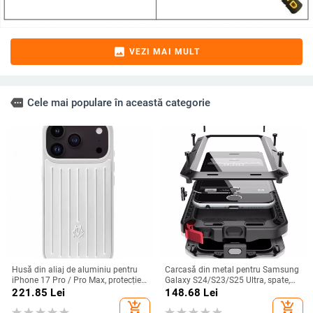
image
VEZI MAI MULT
more
Cele mai populare în această categorie
Husă din aliaj de aluminiu pentru
Carcasă din metal pentru Samsung
iPhone 17 Pro / Pro Max, protecție
Galaxy S24/S23/S25 Ultra, spate,
anti-cădere, închidere magnetică,
prelucrată, personalizabilă, disipare
221.85
Lei
148.68
Lei
turnare prin injecție, posibilitate de
căldură, anti-cadere, anti-amprentă
add_shopping_cart
add_shopping_cart
personalizare