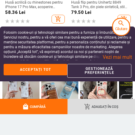
Husă acrilică cu rhinestones pentru
Husă flip pentru Unihertz 8849
iPhone 17 Pro Max, acoperire
Tank 3 Pro, din piele sintetică, stil
completă cu diamante și protecție
retro
58.36
Lei
79.50
Lei
la margini împotriva căderilor
add_shopping_cart
add_shopping_cart
search
Căutare
Folosim cookie-uri și tehnologii similare pentru a furniza și îmbunătăți
Serviciul nostru, pentru a vă oferi cea mai bună experiență de utilizare, pentru a
menține securitatea platformei, pentru a personaliza conținutul și reclamele și
pentru a măsura eficacitatea campaniilor noastre de marketing. Alegerea
opțiunii „Acceptă tot”, vă exprimați acordul ca noi și partenerii noștri de
Vezi mai mult
încredere să stocăm cookie-uri și tehnologii similare pe dispozitivul dvs. în
scopuri publicitare și analitice. Vă puteți gestiona preferințele în orice moment
făcând clic pe „Gestionează preferințele”. Pentru mai multe informații, vă
GESTIONEAZĂ
ACCEPTAȚI TOT
rugăm să consultați
Politica noastră de confidențialitate
.
PREFERINȚELE
Husă silicon albastră cu Stitch
Masterpiece V5 husă transparentă
pentru iPhone 11–17 Pro Max,
electroplacată pliabilă pentru
design cu margine curbată și
Huawei Magic V5
52.51
Lei
99.66 - 275.86
Lei
protecție anti-cădere
local_mall
add_shopping_cart
add_shopping_cart
add_shopping_cart
CUMPĂRĂ
ADAUGAȚI ÎN COȘ