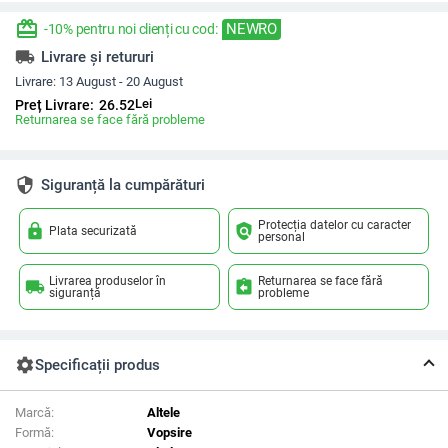
redeem
NEWRO
-10% pentru noi clienți cu cod:
local_shipping
Livrare și retururi
Livrare:
13 August - 20 August
Lei
Preț Livrare:
26.52
Returnarea se face fără probleme
security
Siguranță la cumpărături
Protecția datelor cu caracter
lock
policy
Plata securizată
personal
Livrarea produselor în
Returnarea se face fără
local_shipping
assignment_return
siguranță
probleme
settings
Specificații produs
Marcă:
Altele
Formă:
Vopsire