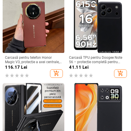
Carcasă pentru telefon Honor
Carcasă TPU pentru Doogee Note
Magic V3, protecție a axei centrale,
56 – protecție completă pentru
noul model Magic V5, husă ușoară
Note 56, Plus și Pro, realizată
116.17
Lei
41.11
Lei
din piele artificială cu
manual
add_shopping_cart
add_shopping_cart
electroplacare, anti-cădere