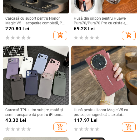
Carcasă cu suport pentru Honor
Husă din silicon pentru Huawei
Magic V5 – acoperire completă, PC
Pura70/Pura70 Pro cu cristale,
mat, anti-cădere, anti-amprente
transparentă, estetică, suport
220.80
Lei
69.28
Lei
încorporat și disipare a căldurii
add_shopping_cart
add_shopping_cart
Carcasă TPU ultra-subțire, mată și
Husă pentru Honor Magic V5 cu
semi-transparentă pentru iPhone
protecție magnetică a axului
11/12/14/15/16/17 Pro Max,
central, acoperire completă a
43.32
Lei
117.97
Lei
protecție împotriva căderilor, anti-
obiectivului, piele naturală,
add_shopping_cart
add_shopping_cart
amprente
electroplacare, protecție anti-cădere