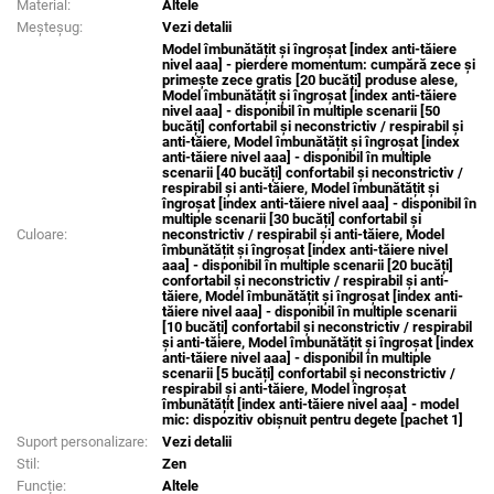
Material:
Altele
Meșteșug:
Vezi detalii
Model îmbunătățit și îngroșat [index anti-tăiere
nivel aaa] - pierdere momentum: cumpără zece și
primește zece gratis [20 bucăți] produse alese,
Model îmbunătățit și îngroșat [index anti-tăiere
nivel aaa] - disponibil în multiple scenarii [50
bucăți] confortabil și neconstrictiv / respirabil și
anti-tăiere, Model îmbunătățit și îngroșat [index
anti-tăiere nivel aaa] - disponibil în multiple
scenarii [40 bucăți] confortabil și neconstrictiv /
respirabil și anti-tăiere, Model îmbunătățit și
îngroșat [index anti-tăiere nivel aaa] - disponibil în
multiple scenarii [30 bucăți] confortabil și
Culoare:
neconstrictiv / respirabil și anti-tăiere, Model
îmbunătățit și îngroșat [index anti-tăiere nivel
aaa] - disponibil în multiple scenarii [20 bucăți]
confortabil și neconstrictiv / respirabil și anti-
tăiere, Model îmbunătățit și îngroșat [index anti-
tăiere nivel aaa] - disponibil în multiple scenarii
[10 bucăți] confortabil și neconstrictiv / respirabil
și anti-tăiere, Model îmbunătățit și îngroșat [index
anti-tăiere nivel aaa] - disponibil în multiple
scenarii [5 bucăți] confortabil și neconstrictiv /
respirabil și anti-tăiere, Model îngroșat
îmbunătățit [index anti-tăiere nivel aaa] - model
mic: dispozitiv obișnuit pentru degete [pachet 1]
Suport personalizare:
Vezi detalii
Stil:
Zen
Funcție:
Altele