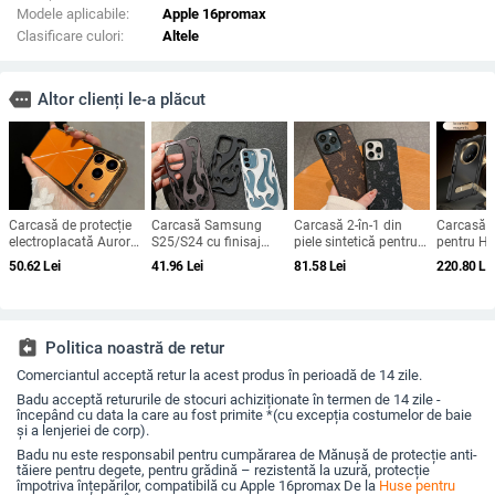
Modele aplicabile:
Apple 16promax
Clasificare culori:
Altele
more
Altor clienți le-a plăcut
Carcasă de protecție
Carcasă Samsung
Carcasă 2-în-1 din
Carcasă c
electroplacată Aurora
S25/S24 cu finisaj
piele sintetică pentru
pentru H
pentru iPhone 12–17
electroplatat în
iPhone 12, 12 Pro, 13
V5 – acop
50.62
Lei
41.96
Lei
81.58
Lei
220.80
Le
Pro și Pro Max,
flacără, design
și 14 — protecție la
completă,
acoperire completă,
decupat, compatibilă
șocuri, disipare a
anti-căder
anti-șoc
cu A26/A36/A56 și
căldurii, rezistență la
amprente
A54/A55
uzură, protecție la
căderi, anti-amprentă
assignment_return
Politica noastră de retur
Comerciantul acceptă retur la acest produs în perioadă de 14 zile.
Badu acceptă retururile de stocuri achiziționate în termen de 14 zile -
începând cu data la care au fost primite *(cu excepția costumelor de baie
și a lenjeriei de corp).
Badu nu este responsabil pentru cumpărarea de Mănușă de protecție anti-
tăiere pentru degete, pentru grădină – rezistentă la uzură, protecție
împotriva înțepărilor, compatibilă cu Apple 16promax De la
Huse pentru