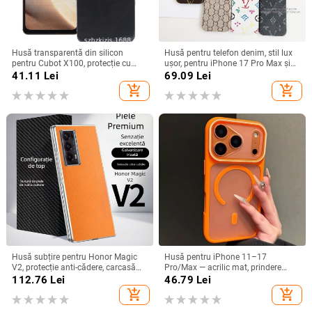
Husă transparentă din silicon
Husă pentru telefon denim, stil lux
pentru Cubot X100, protecție cu
ușor, pentru iPhone 17 Pro Max și
acoperire totală
iPhone 16, cu acoperire totală
41.11
Lei
69.09
Lei
add_shopping_cart
add_shopping_cart
Husă subțire pentru Honor Magic
Husă pentru iPhone 11–17
V2, protecție anti-cădere, carcasă
Pro/Max — acrilic mat, prindere
dură pentru ecran pliabil, finisaj PU
magnetică, protecție anti-cadere,
112.76
Lei
46.79
Lei
piele electroplatinată
antiamprentă
add_shopping_cart
add_shopping_cart