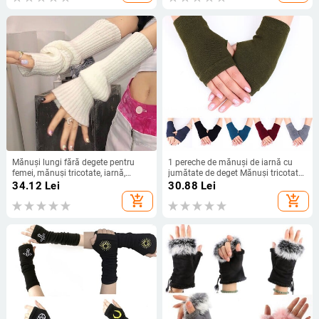
Mănuși lungi fără degete pentru
1 pereche de mănuși de iarnă cu
femei, mănuși tricotate, iarnă,
jumătate de deget Mănuși tricotate
încălzitor de brațe, punk gotic,
fără degete Manșetă caldă cu
34.12
Lei
30.88
Lei
mănuși de tricotat DIY, Y2K pentru
orificiu pentru degetul mare
add_shopping_cart
add_shopping_cart
fete, mănuși solide, mâneci de braț
Încălzitor de mâini scurte elastic
pentru bărbați și femei