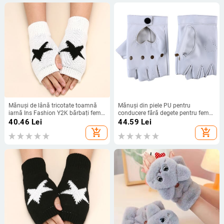
Mănuși de lână tricotate toamnă
Mănuși din piele PU pentru
iarnă Ins Fashion Y2K bărbați femei
conducere fără degete pentru femei,
cu jumătate de deget mănuși calde
2023
40.46
Lei
44.59
Lei
cu stea cu cinci colțuri fără degete
add_shopping_cart
add_shopping_cart
unisex