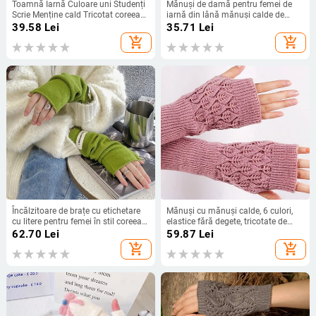
Toamnă Iarnă Culoare uni Studenți
Mănuși de damă pentru femei de
Scrie Menține cald Tricotat coreean
iarnă din lână mănuși calde de
Doamnă Protecție fără degete Mâni
culoare uni din lână tricotate
39.58
Lei
35.71
Lei
Păr Gură Cânepă Mănuși Femei
mănuși rezistente la frig cadou de
add_shopping_cart
add_shopping_cart
iarnă 2023 перчатки женские
Încălzitoare de brațe cu etichetare
Mănuși cu mănuși calde, 6 culori,
cu litere pentru femei în stil coreean
elastice fără degete, tricotate de
Mănuși tricotate fără degete Mâneci
iarnă, confortabile, pentru femei,
62.70
Lei
59.87
Lei
pentru încheietura mâinii Mănuși de
pentru braț, croșetat, cadouri.
add_shopping_cart
add_shopping_cart
culoare pură Harajuku pentru femei