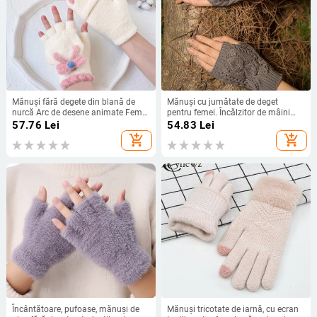
Mănuși fără degete din blană de
Mănuși cu jumătate de deget
nurcă Arc de desene animate Femei
pentru femei. Încălzitor de mâini
drăguțe care tricotează lână
elegant, iarnă pentru braț pentru
57.76
Lei
54.83
Lei
Mănuși cu jumătate de deget Elevi
femei, tricotat cu croșetat, mănuși
add_shopping_cart
add_shopping_cart
Kawaii Fată Mănuși de iarnă T159
de lână artificială, mănuși calde
fără degete T75
Încântătoare, pufoase, mănuși de
Mănuși tricotate de iarnă, cu ecran