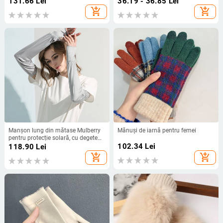
131.66
Lei
36.19 - 36.85
Lei
100%, en-gros, producători de
ciclism în aer liber, răcoroase și
add_shopping_cart
add_shopping_cart
comerț exterior transfrontalier
respirabile
Manșon lung din mătase Mulberry
Mănuși de iarnă pentru femei
pentru protecție solară, cu degete
parțiale, respirabil, pentru
102.34
Lei
118.90
Lei
conducere
add_shopping_cart
add_shopping_cart