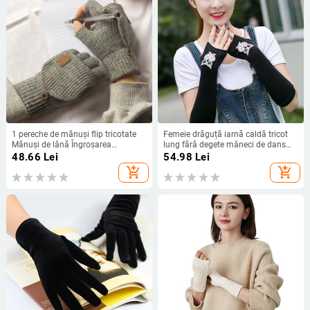
1 pereche de mănuși flip tricotate
Femeie drăguță iarnă caldă tricot
Mănuși de lână Îngroșarea
lung fără degete mâneci de dans
degetelor expuse iarnă Mănuși fără
femei cool desene animate bufniță
48.66
Lei
54.98
Lei
degete cu ecran tactil cald
iepure diamante nit paiete manșetă
add_shopping_cart
add_shopping_cart
mănuși A40