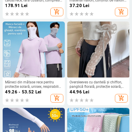
caldă/rece, fără cusături, compresie
material nailon, conținut de nailon
tricotată din Spandex/Lycra și
80–90%, greutate 28–34 g/m²,
178.91
Lei
37.20
Lei
Nylon 30%, design cu degete
design cu găuri pentru degete
add_shopping_cart
add_shopping_cart
jumătate, suport OEM
Mâneci din mătase rece pentru
Oversleeves cu dantelă și chiffon,
protecție solară, unisex, respirabili
panglică florală, protecție solară,
pentru ciclism în aer liber, mască de
nailon, 50–70% material principal,
49.26 - 53.52
Lei
44.96
Lei
față și glugă
PATTKIN, Primăvara-Vară 2023
add_shopping_cart
add_shopping_cart