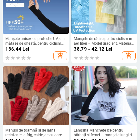
Manșete unisex cu protecție UV, din
Manșete de răcire pentru ciclism în
mătase de gheață, pentru ciclism,
aer liber – Model gradient, Material
ușoare (conținut 70–80% din
nylon 70-80%
136.44
Lei
38.79 - 42.12
Lei
țesătura principală, ≤18 g)
add_shopping_cart
add_shopping_cart
Mănuși de toamnă și de iarnă,
Langsha Manchete Ice pentru
rezistente la frig, calde, de culoare
bărbați și femei — manșete lungi de
solidă, pentru femei, cu fire de lână
protecție solară pentru alergare și