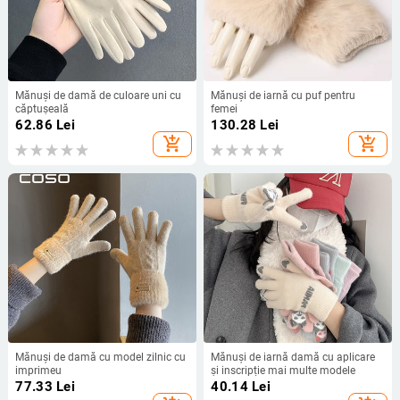
Mănuși de damă de culoare uni cu
Mănuși de iarnă cu puf pentru
căptușeală
femei
62.86
Lei
130.28
Lei
add_shopping_cart
add_shopping_cart
Mănuși de damă cu model zilnic cu
Mănuși de iarnă damă cu aplicare
imprimeu
și inscripție mai multe modele
77.33
Lei
40.14
Lei