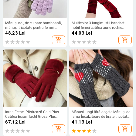
Mănuși noi, de culoare bomboană,
Multicolor 3 lungimi stil banchet
mănuși tricotate pentru femei,
nobil femei catifea aurie rochie
pentru iarnă, încălzitor de mâini,
lungă pentru cină mănuși negre
48.23
Lei
44.03
Lei
mănuși de scris pentru studenți,
calde elastice de conducere
add_shopping_cart
add_shopping_cart
mănuși pentru ecran tactil cu cinci
primăvară toamnă BK
degete
Iarna Femei Păstrează Cald Plus
Mănuși lungi fără degete Mănuși de
Catifea Ecran Tactil Grosă Pluș
iarnă Încălzitoare de brațe tricotate
Încheietură Mănuși de piele
Mâneci pentru fete cu jumătate de
67.12
Lei
41.13
Lei
intoarsa Personalitate Moda
deget deschise Love Heart Gotic
add_shopping_cart
add_shopping_cart
Elegant Conducere Ciclism