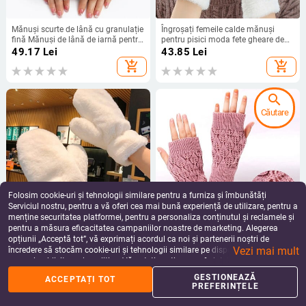
Mănuși scurte de lână cu granulație
Îngroșați femeile calde mănuși
fină Mănuși de lână de iarnă pentru
pentru pisici moda fete gheare de
femei Mâneci false tricotate Mâneci
pisică labe mănuși de pluș moale
49.17
Lei
43.85
Lei
de braț fără degete expuse la
mănuși de iarnă scurte fără degete
add_shopping_cart
add_shopping_cart
căldură
cu jumătate de deget
search
Căutare
Folosim cookie-uri și tehnologii similare pentru a furniza și îmbunătăți
Serviciul nostru, pentru a vă oferi cea mai bună experiență de utilizare, pentru a
menține securitatea platformei, pentru a personaliza conținutul și reclamele și
pentru a măsura eficacitatea campaniilor noastre de marketing. Alegerea
Mănuși calde de iarnă pentru femei
Iarna Toamna Iarna Manusi
opțiunii „Acceptă tot”, vă exprimați acordul ca noi și partenerii noștri de
de blană artificială, de culoare uni,
Tricotate Femei Manusi Incalzitoare
Vezi mai mult
de pluș, moale, cu degete pline,
de maini fara degete Manusi cu
încredere să stocăm cookie-uri și tehnologii similare pe dispozitivul dvs. în
39.42
Lei
35.40
Lei
mănuși în aer liber pentru fete,
jumatate de deget Incalzitoare fara
scopuri publicitare și analitice. Vă puteți gestiona preferințele în orice moment
add_shopping_cart
add_shopping_cart
tricotate din lână, mănuși fără
degete Manusa pentru incheietura
făcând clic pe „Gestionează preferințele”. Pentru mai multe informații, vă
GESTIONEAZĂ
ACCEPTAȚI TOT
degete, cadouri
mainii Guantes
rugăm să consultați
Politica noastră de confidențialitate
.
PREFERINȚELE