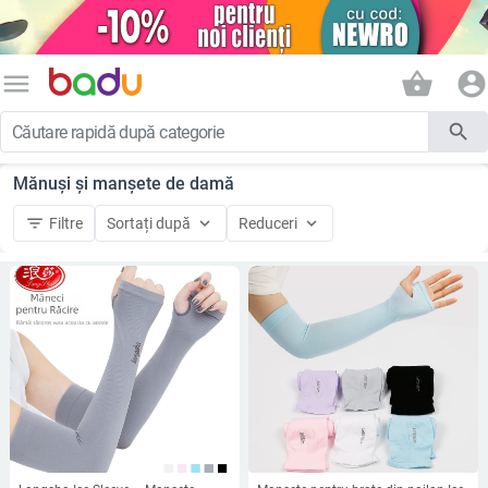
menu
shopping_basket
account_circle
search
Mănuși și manșete de damă
filter_list
keyboard_arrow_down
keyboard_arrow_down
Filtre
Sortați după
Reduceri