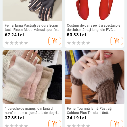
Femei Iarna Păstrați căldura Ecran
Costum de dans pentru spectacole
tactil Fleece Moda Mănuși sport în
de club, mănuși lungi din PVC,
aer liber Impermeabil Nu umflat
negru roșu, sexy, strălucitor
67.24
Lei
53.83
Lei
Antiderapant Drive Riding
add_shopping_cart
add_shopping_cart
1 pereche de mănuși din lână din
Femei Toamnă Iarnă Păstrați
nurcă moale cu jumătate de deget
Caldura Pluș Tricotat Lână
pentru femei, iarnă, moale, caldă, de
Îmbinare Mănuși cu jumătate de
37.35
Lei
34.19
Lei
lux, tricotate, fără degete, pentru
deget Drăguț Încântător Drăguț
add_shopping_cart
add_shopping_cart
fete
Neted Moale Unitate de scris