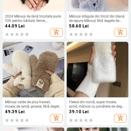
2024 Mănuși de lână tricotate punk
Mânuși drăguțe din tricot din blană
Y2K pentru bărbați, femei,
de iepure Mănuși fără degete de
pentagramă, jumătate de deget,
pluș Mănuși de conducere cu
44.09
Lei
58.60
Lei
mănuși calde și moi, mănuși fără
jumătate de deget mănuși de iarnă,
add_shopping_cart
add_shopping_cart
degete cu stea moale
moi, calde, groase, pentru femei,
fete
Mănuși calde de pluș Kawaii,
Fleece din nurcă, super moale,
moale, de iarnă, groase, fără degete,
iarnă, mănuși cu jumătate de deget,
coreeane, ursuleți japonezi, cu funii,
femei, calde de lux, din pluș,
49.39
Lei
39.10
Lei
ocazional, mănuși de călărie în aer
tricotate, fără degete, mănuși
add_shopping_cart
add_shopping_cart
liber, calde
pentru încheietura mâinii pentru
scriere