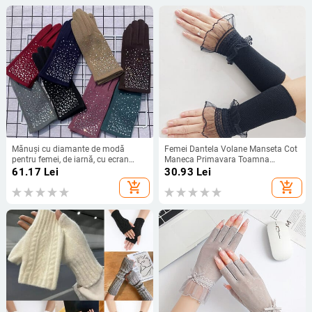
Mănuși cu diamante de modă
Femei Dantela Volane Manseta Cot
pentru femei, de iarnă, cu ecran
Maneca Primavara Toamna
tactil, cu degetul complet, caldă,
Detasabil Maneca Falsa Acoperi
61.17
Lei
30.93
Lei
rezistentă la vânt, pentru ciclism,
Brat Culoare Solida Husa Brat
add_shopping_cart
add_shopping_cart
pentru conducere, pentru femei,
Pulover Decorativ
mănuși T41