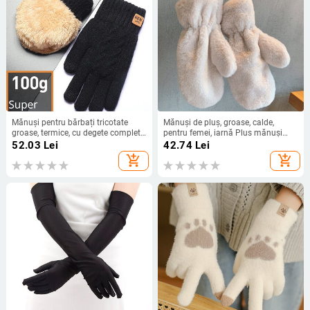
Mănuși pentru bărbați tricotate
Mănuși de pluș, groase, calde,
groase, termice, cu degete complete,
pentru femei, iarnă Plus mănuși
femei, bărbați, modă, iarnă, în aer
pufoase și calde pentru femei Copii
52.03
Lei
42.74
Lei
liber, mănuși de condus din lână, cu
Mănuși cu degetele pline pentru fete
add_shopping_cart
add_shopping_cart
ecran tactil.
Mănuși de pluș