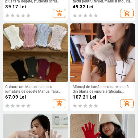
pluș fără degete, studenții scriu
tactil pentru femei, mănuși moi, cu
femei, nurcă moale, iarnă, calde, cu
degete întregi, menține căldură,
39.17
Lei
49.32
Lei
jumătate de degete, mănuși pentru
mănuși de bază pentru încheietura
add_shopping_cart
add_shopping_cart
fete, mănuși tricotate, Chris
mâinii, mănuși pentru femei, în aer
liber
Culoare uni Manusi calde cu
Mănuși de iarnă de culoare solidă
jumatate de degete Manusi fara
din blană de iepure artificială,
degete jacquard solide Manusi de
acoperire cu mâneci pentru braț,
67.09
Lei
107.21
Lei
iarna tricotate Manusi fara degete
mănuși fără degete pentru
add_shopping_cart
add_shopping_cart
pentru femei
încheietura mâinii, mănuși tricotate,
mănuși de modă pentru femei