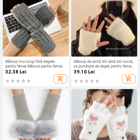
Mănuși moi lungi fără degete
Mănuși de iarnă din lână din nurcă,
pentru femei Mănuși pentru femeie
cu jumătate de deget, pentru femei,
Lolita Kawaii Mânuși de iarnă
calde, de lux, alb, solid, din pluș,
32.38
Lei
39.10
Lei
Încălzitor de iarnă tricotat cu
tricotate, fără degete, pentru scris,
add_shopping_cart
add_shopping_cart
mâneci pentru fete Mănuși punk
mănuși moi pentru încheietura
gotice
mâinii