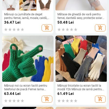
Mănuși cu jumătate de deget
Mătase de gheață de vară pentru
pentru femei, iarnă, moale, caldă,
femei, dantelă sexy, protecție solară
din lână, pentru tricotat, pentru
subțire, mănuși cu jumătate de
36.47
Lei
50.48
Lei
brațe
deget, elasticitate ridicată, anti-
add_shopping_cart
add_shopping_cart
alunecare, plasă respirabilă, moale
pentru ciclism
Mănuși noi cu ecran tactil pentru
Mănuși tricotate cu ecran tactil la
telefonul de joacă Femei Iarna
modă Y2k Mănuși de iarnă pentru
îngroșă Mănuși elastice tricotate
femei Mănuși calde de călărie
63.44
Lei
61.49
Lei
calde Mănuși de schi în aer liber cu
Mănuși de lucru pufoase solide
add_shopping_cart
add_shopping_cart
degetul complet Y2K
Harajuku