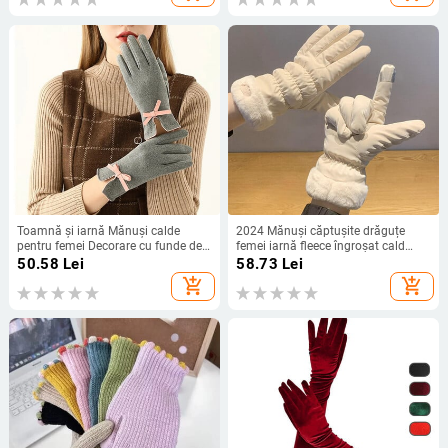
Toamnă și iarnă Mănuși calde
2024 Mănuși căptușite drăguțe
pentru femei Decorare cu funde de
femei iarnă fleece îngroșat cald
modă Mănuși de călărie în aer liber
Ciclism alpinism schi mănuși din
50.58
Lei
58.73
Lei
Mănuși cu ecran tactil
bumbac de pluș
add_shopping_cart
add_shopping_cart