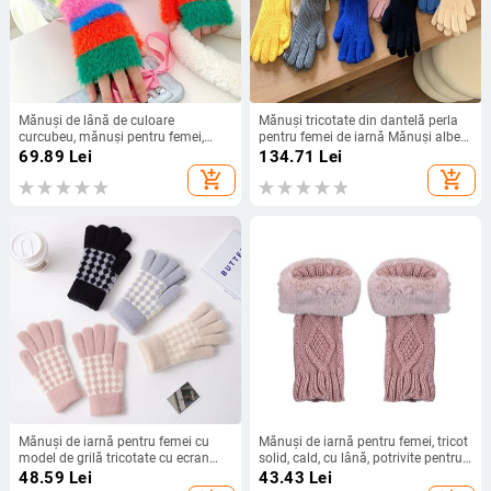
Mănuși de lână de culoare
Mănuși tricotate din dantelă perla
curcubeu, mănuși pentru femei,
pentru femei de iarnă Mănuși albe
tricotate cu dungi croșetate, mănuși
cu ecran tactil Mănuși de încălzire
69.89
Lei
134.71
Lei
cu jumătate de deget în aer liber,
rezistente la vânt mănuși îngroșate
add_shopping_cart
add_shopping_cart
mănuși calde pentru ciclism,
Mănuși de schi pentru femei
accesorii Y2k
Mănuși de iarnă pentru femei cu
Mănuși de iarnă pentru femei, tricot
model de grilă tricotate cu ecran
solid, cald, cu lână, potrivite pentru
tactil, caldă, termică, moale,
conducere și mănuși pentru femei,
48.59
Lei
43.43
Lei