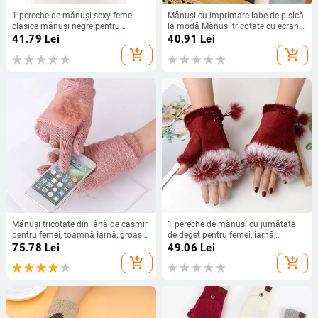
1 pereche de mănuși sexy femei
Mănuși cu imprimare labe de pisică
clasice mănuși negre pentru
la modă Mănuși tricotate cu ecran
petrecere de seară pentru bal de
tactil pentru telefon mobil, iarnă,
41.79
Lei
40.91
Lei
operă mănuși lungi din satin elastic
groase și calde, pentru adulți,
add_shopping_cart
add_shopping_cart
pentru conducere mâneci de
pufoase, pentru bărbați, femei
protecție solară
Mănuși tricotate din lână de cașmir
1 pereche de mănuși cu jumătate
pentru femei, toamnă iarnă, groase,
de deget pentru femei, iarnă,
calde, cu ecran tactil, mănuși de
mănuși calde, piele de căprioară,
75.78
Lei
49.06
Lei
pluș în interiorul degetelor întregi
blană de iepure artificială, pentru
add_shopping_cart
add_shopping_cart
mâna încheieturii mâinii, încălzitor
de brațe, mănuși fără degete,
mănuși