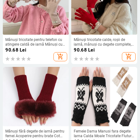
Mănuși tricotate pentru telefon cu
Mănuși tricotate calde, roșii de
atingere caldă de iarnă Mănuși cu
iarnă, mănuși cu degete complete,
degete complete Mănuși de schi cu
cu ecran tactil, pentru schi, mănuși
90.68
Lei
90.68
Lei
ecran tactil Mănuși de lucru pentru
drăguțe cu arc, mănuși de lucru
add_shopping_cart
add_shopping_cart
femei
pentru femei
Mănuși fără degete de iarnă pentru
Femeie Dama Manusi fara degete
femei Acoperire pentru brațe Cot
Iarna Calda Moale Tricotate Fluture