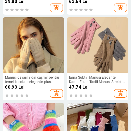
mănuși cu blană pentru a menține
Model Manusi ST026
39.80
Lei
63.64
Lei
căldura tricotate cu jumătate de
add_shopping_cart
add_shopping_cart
deget, mânecă pentru încheietura
mâinii, mănuși scurte elastice
Mănuși de iarnă din cașmir pentru
Iarna Subtiri Manusi Elegante
femei, tricotate elegante, plus
Dama Ecran Tactil Manusi Stretch
mănuși groase, mănuși cu ecran
Culoare Solida Manusi Primavara
60.93
Lei
47.74
Lei
tactil, mănuși calde
Toamna
add_shopping_cart
add_shopping_cart