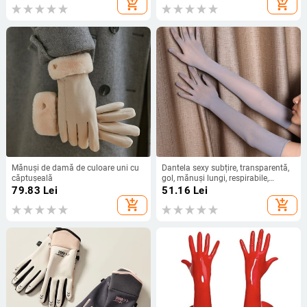
add_shopping_cart
add_shopping_cart
Mănuși de damă de culoare uni cu
Dantela sexy subțire, transparentă,
căptușeală
gol, mănuși lungi, respirabile,
elasticitate ridicată, solide, femei,
79.83
Lei
51.16
Lei
bărbat, alb, negru, ciorapi strâmți,
add_shopping_cart
add_shopping_cart
cosplay