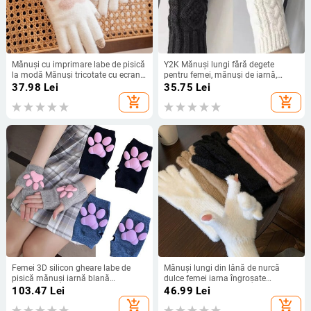
Mănuși cu imprimare labe de pisică
Y2K Mănuși lungi fără degete
la modă Mănuși tricotate cu ecran
pentru femei, mănuși de iarnă,
tactil pentru telefonul mobil, iarnă,
tricotate, mâneci mai calde, punk,
37.98
Lei
35.75
Lei
bărbați, femei, mănuși groase,
moi, fără degete, unisex, pentru
add_shopping_cart
add_shopping_cart
calde, pufoase, pentru adulți
femei
Femei 3D silicon gheare labe de
Mănuși lungi din lână de nurcă
pisică mănuși iarnă blană
dulce femei iarna îngroșate
artificială drăguț pisoi fără degete
tricotate calde scurte pufoase
103.47
Lei
46.99
Lei
mănuși mănuși de Crăciun
mănuși de pluș braț de protecție
add_shopping_cart
add_shopping_cart
Halloween pentru femei fete
mănuși de exterior anti-rece