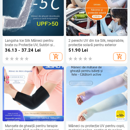
Langsha Ice Silk Mâneci pentru
2 perechi UV din Ice Silk, respirabile,
brațe cu Protecție UV, Subțiri și
protecție solară pentru exterior
Lungi, Unisex, Material Răcoros
36.13 - 37.24
Lei
51.90
Lei
add_shopping_cart
add_shopping_cart
Manșete de gheață pentru terapie
Mâneci cu protecție UV pentru copii,