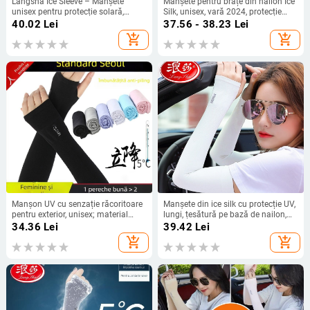
Langsha Ice Sleeve – Manșete
Manșete pentru brațe din nailon Ice
unisex pentru protecție solară,
Silk, unisex, vară 2024, protecție
Nylon 90%, grosime 20–24 g, Vară
solară, greutate 20–24 g, conținut
40.02
Lei
37.56 - 38.23
Lei
2024
principal 70–80%
add_shopping_cart
add_shopping_cart
Manșon UV cu senzație răcoritoare
Manșete din ice silk cu protecție UV,
pentru exterior, unisex; material
lungi, țesătură pe bază de nailon,
Nylon 80–90%; Spandex/Lycra;
conținut de 90.8%
34.36
Lei
39.42
Lei
greutate țesătură 28–34 g; design
add_shopping_cart
add_shopping_cart
pentru degete