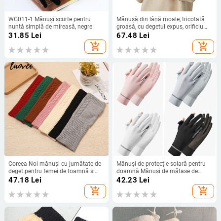
WG011-1 Mănuși scurte pentru
Mănușă din lână moale, tricotată
nuntă simplă de mireasă, negre
groasă, cu degetul expus, orificiu
pentru degetul mare, mănuși fără
31.85
Lei
67.48
Lei
cusătură pentru femei, toamnă,
add_shopping_cart
add_shopping_cart
toamnă, mănuși fără degete,
mănuși pentru încheietura mâinii
Coreea Noi mănuși cu jumătate de
Mănuși de protecție solară pentru
deget pentru femei de toamnă și
doamnă Mănuși de mătase de
iarnă Lână Căldură fără degete
gheață Mănuși de protecție solară
47.18
Lei
42.23
Lei
Studenți Ecran tactil Brățară
de vară pentru femei Moda Ciclism
add_shopping_cart
add_shopping_cart
tricotată groasă T214
Conducere Alergare Mănuși subțiri
Anti-UV