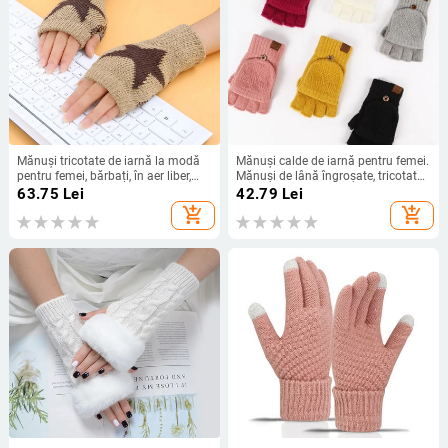
Mănuși tricotate de iarnă la modă
Mănuși calde de iarnă pentru femei.
pentru femei, bărbați, în aer liber,
Mănuși de lână îngroșate, tricotate,
stretch, mănuși calde, pentru scris,
fără degete, cu degete expuse,
63.75
Lei
42.79
Lei
pentru birou, mănuși fără degete cu
mănuși groase, fără degete.
add_shopping_cart
add_shopping_cart
jumătate de deget