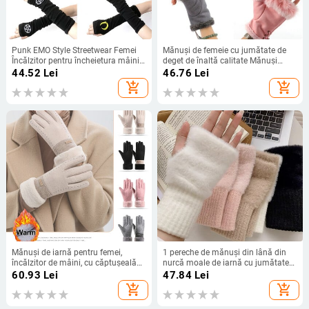
Punk EMO Style Streetwear Femei
Mănuși de femeie cu jumătate de
Încălzitor pentru încheietura mâinii
deget de înaltă calitate Mănuși
Mănuși lungi fără degete Mănuși
drăguțe din piele de pluș cu păr de
44.52
Lei
46.76
Lei
neagră Mănuși de Halloween Cruce
iepure artificial pentru încheietura
add_shopping_cart
add_shopping_cart
Lună întunecată
mâinii mănuși fără degete pentru
femei
Mănuși de iarnă pentru femei,
1 pereche de mănuși din lână din
încălzitor de mâini, cu căptușeală
nurcă moale de iarnă cu jumătate
din lână termică, cu ecran tactil cu
de deget pentru femei, de lux, calde,
60.93
Lei
47.84
Lei
degetul complet, impermeabilă,
tricotate, mănuși fără degete,
add_shopping_cart
add_shopping_cart
pentru sport în aer liber, pentru
mănuși pentru încheietura mâinii
ciclism.
pentru scris