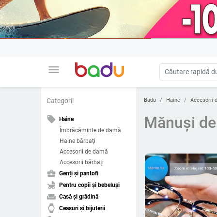
menu
Badu
Haine
Accesorii 
Categorii
Mănuși de
local_offer
Haine
Îmbrăcăminte de damă
Haine bărbați
Accesorii de damă
Accesorii bărbați
business_center
Genți și pantofi
child_friendly
Pentru copii și bebeluși
weekend
Casă și grădină
watch
Ceasuri și bijuterii