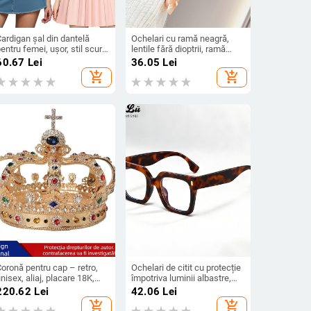
ardigan șal din dantelă
Ochelari cu ramă neagră,
entru femei, ușor, stil scurt,
lentile fără dioptrii, ramă
uloare solidă, decorativ,
mare în stil vintage, protecție
60.67
Lei
36.05
Lei
otrivit pentru primăvară,
împotriva luminii albastre,
add_shopping_cart
add_shopping_cart
ară și toamnă.
aspect modern premium
oronă pentru cap – retro,
Ochelari de citit cu protecție
nisex, aliaj, placare 18K,
împotriva luminii albastre,
ristale
ramă din PC, compatibili cu
220.62
Lei
42.06
Lei
dioptriile, pentru persoane de
add_shopping_cart
add_shopping_cart
vârstă mijlocie și în vârstă