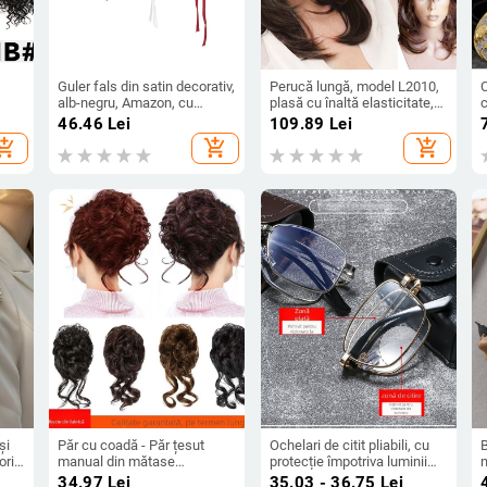
Guler fals din satin decorativ,
Perucă lungă, model L2010,
alb-negru, Amazon, cu
plasă cu înaltă elasticitate,
n
design ușor, pentru femei,
fire rezistente la temperaturi
p
46.46
Lei
109.89
Lei
cel mai ușor de asortat, guler
înalte, breton oblic, stil exotic
hopping_cart
add_shopping_cart
add_shopping_cart
avansat, stil clasic
și
Păr cu coadă - Păr țesut
Ochelari de citit pliabili, cu
rii
manual din mătase
protecție împotriva luminii
m
autohtonă, clemă Dragon
albastre, compacți și
p
34.97
Lei
35.03 - 36.75
Lei