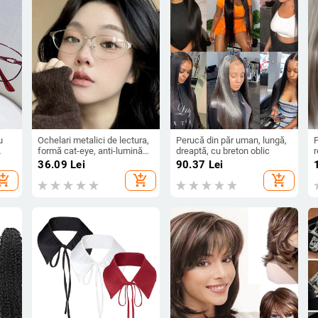
u
Ochelari metalici de lectura,
Perucă din păr uman, lungă,
P
formă cat-eye, anti-lumină
dreaptă, cu breton oblic
r
i
albastră, stil Y2K, design
s
36.09
Lei
90.37
Lei
ru
coreean, ramă de înaltă
hopping_cart
add_shopping_cart
add_shopping_cart
calitate
f