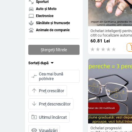
fitness_center
Sporturi
directions_car
Auto și Moto
laptop
Electronice
spa
Sănătate și frumusețe
pets
Animale de companie
Ochelari inteligenți pentr
citit cu focalizare autom
pentru distanță și aproap
60.81
Lei
lentile din rășină, design
add_s
ramă, lentile multifocale
Ștergeți filtrele
protecție HD împotriva
luminii albastre
arrow_drop_down
Sortați după
Cea mai bună
compare_arrows
potrivire
arrow_upward
Preț crescător
arrow_downward
Preț descrescător
drive_folder_upload
Ultimul încărcat
Ochelari progresivi
visibility
Vizualizări