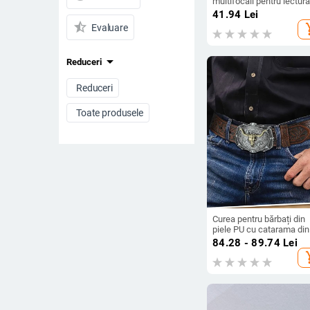
multifocali pentru lectură
protecție împotriva lumini
41.94
Lei
albastre, lentile din
star_half
add_s
Evaluare
policarbonat, ramă metal
pentru distanță, intermed
și aproape
arrow_drop_down
Reduceri
Reduceri
Toate produsele
Preț
-
Ștergeți filtrele
Curea pentru bărbați din
piele PU cu catarama din
aliaj, tip placă, finisaj
84.28 - 89.74
Lei
embosat, design original
add_s