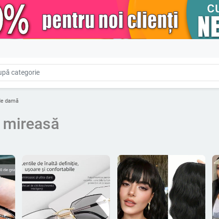
de damă
 mireasă