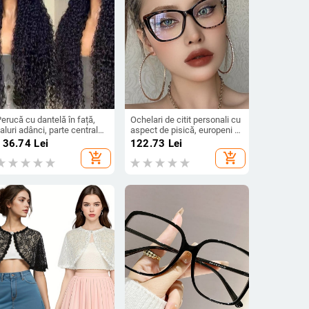
erucă cu dantelă în față,
Ochelari de citit personali cu
aluri adânci, parte centrală,
aspect de pisică, europeni și
ibră rezistentă la
americani, cu ferulă TR90
136.74
Lei
122.73
Lei
emperaturi înalte,
din rășină optică anti-lumină
add_shopping_cart
add_shopping_cart
construcție mecanică
albastră, mânere cu arc la
modă