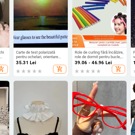
chi
Carte de test polarizată
Role de curling fără încălzire,
P
pentru ochelari, orientare
role de dormit pentru bucle,
v
verticală, lansare vară 2021,
bucle pufoase la rădăcini,
f
35.31
Lei
39.06 - 46.96
Lei
ra
pentru magazine de ochelari
role pentru styling la rece
t
hopping_cart
add_shopping_cart
add_shopping_cart