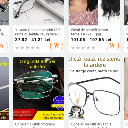
u
Yuxuan Ochelari de citit fără
Piesă de perucă pentru
P
ată
ramă cu lentile PC, vedere la
femei FK791 — păr
v
e,
distanță și aproape, formă
voluminos din fibre
f
37.02 - 41.31
Lei
101.05 - 107.55
Lei
 fără
poligonală, brațe TR+Metal
rezistente la temperaturi
hopping_cart
add_shopping_cart
add_shopping_cart
 cu
înalte; piesă de perucă; nu
a
se poate vopsi sau ondula
Ochelari pliabili progresivi
Ochelari de citit din sticlă
C