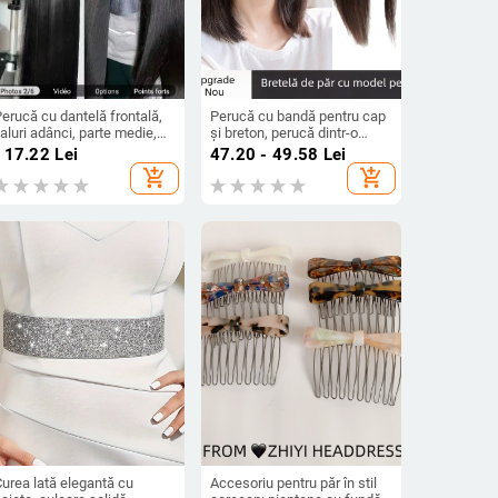
erucă cu dantelă frontală,
Perucă cu bandă pentru cap
aluri adânci, parte medie,
și breton, perucă dintr-o
ibre rezistente la căldură,
bucată, Breton Qi, fibre
117.22
Lei
47.20 - 49.58
Lei
mecanism de fabricație,
rezistente la căldură,
add_shopping_cart
add_shopping_cart
spect natural și respirabil
creșterea volumului părului
urea lată elegantă cu
Accesoriu pentru păr în stil