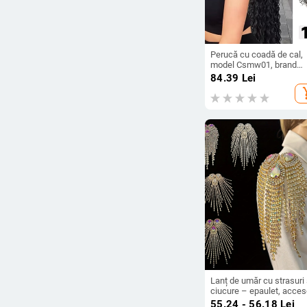
Perucă cu coadă de cal,
model Csmw01, brand
Thousand Poems, păr di
84.39
Lei
fibră rezistentă la
add_s
temperaturi înalte,
tehnologie de procesare:
mecanism
Lanț de umăr cu strasuri 
ciucure – epaulet, acceso
corsage pentru rochie și
55.24 - 56.18
Lei