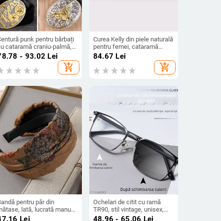
Centură punk pentru bărbați
Curea Kelly din piele naturală
cu cataramă craniu-palmă,
pentru femei, cataramă
iele PU, cataramă din aliaj
rotativă, reglabilă, design
78.78 - 93.02
Lei
84.67
Lei
cu placă, curea de modă
subțire, închidere cu buton
add_shopping_cart
add_shopping_cart
personală
Bandă pentru păr din
Ochelari de citit cu ramă
ătase, lată, lucrată manual,
TR90, stil vintage, unisex,
entru femei, stil franțuz
lentile ce își schimbă
47.16
Lei
48.96 - 65.06
Lei