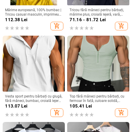
Mărime europeană, 100% bumbac |
Tricou fără mâneci pentru bărbați,
Tricou casual masculin, imprimeu
mărime plus, croială lejeră, vară,
grafic California beach vacation
vestă sport pentru baschet și
112.38
Lei
71.16 - 81.72
Lei
antrenament
add_shopping_cart
add_shopping_cart
Vesta sport pentru bărbați cu glugă,
Top fără mâneci pentru bărbați, cu
fără mâneci, bumbac, croială lejeră,
fermoar în față, culoare solidă,
vară
pentru vară
113.07
Lei
105.41
Lei
add_shopping_cart
add_shopping_cart