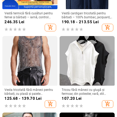
Vestă termică fără cusături pentru
Vestă cardigan tricotată pentru
femei și bărbați – iarnă, control
bărbați – 100% bumbac, jacquard,
inteligent al temperaturii
deschidere în față, croială slim,
246.35
Lei
190.18 - 213.55
Lei
primăvară-toamnă
add_shopping_cart
add_shopping_cart
Vesta tricotată fără mâneci pentru
Tricou fără mâneci cu glugă și
bărbați, cu plasă și paiete
fermoar, din poliester, vară, stil
strălucitoare, croi strâns, 80%
coreean
125.68 - 139.70
Lei
107.20
Lei
poliester, purtare zilnică de vară
add_shopping_cart
add_shopping_cart