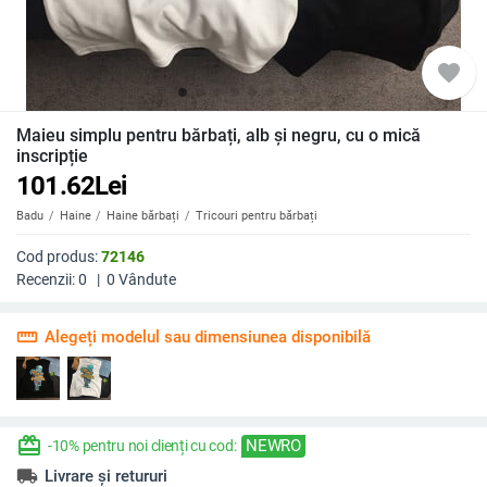
favorite
Maieu simplu pentru bărbați, alb și negru, cu o mică
inscripție
101.62
Lei
Badu
Haine
Haine bărbați
Tricouri pentru bărbați
Cod produs:
72146
Recenzii:
0
|
0
Vândute
straighten
Alegeți modelul sau dimensiunea disponibilă
redeem
NEWRO
-10% pentru noi clienți cu cod:
local_shipping
Livrare și retururi