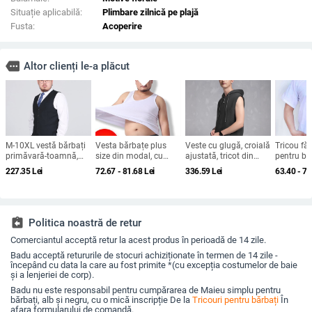
Situație aplicabilă:
Plimbare zilnică pe plajă
Fusta:
Acoperire
more
Altor clienți le-a plăcut
M-10XL vestă bărbați
Vesta bărbațe plus
Veste cu glugă, croială
Tricou fă
primăvară-toamnă,
size din modal, cu
ajustată, tricot din
pentru bă
vestă de costum
dungi
amestec de bumbac,
bumbac 1
227.35
Lei
72.67 - 81.68
Lei
336.59
Lei
63.40 - 73
pentru domni, plus
buzunare laterale, tiv
lejeră, cu
size până la 150 kg
drept, pentru
mărimi ma
primăvară și toamnă
casual de
assignment_return
Politica noastră de retur
Comerciantul acceptă retur la acest produs în perioadă de 14 zile.
Badu acceptă retururile de stocuri achiziționate în termen de 14 zile -
începând cu data la care au fost primite *(cu excepția costumelor de baie
și a lenjeriei de corp).
Badu nu este responsabil pentru cumpărarea de Maieu simplu pentru
bărbați, alb și negru, cu o mică inscripție De la
Tricouri pentru bărbați
În
afara formularului de comandă.