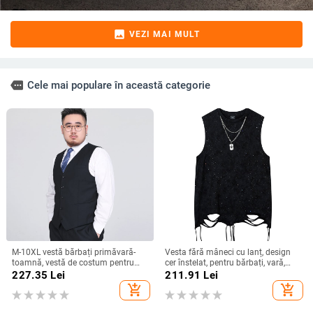
image
VEZI MAI MULT
more
Cele mai populare în această categorie
M-10XL vestă bărbați primăvară-
Vesta fără mâneci cu lanț, design
toamnă, vestă de costum pentru
cer înstelat, pentru bărbați, vară,
domni, plus size până la 150 kg
croială lejeră, stil street hip-hop
227.35
Lei
211.91
Lei
add_shopping_cart
add_shopping_cart