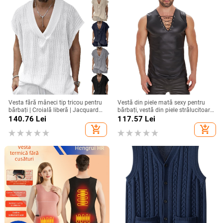
Vesta fără mâneci tip tricou pentru
Vestă din piele mată sexy pentru
bărbați | Croială liberă | Jacquard
bărbați, vestă din piele strălucitoare,
tricot | Poliester 95% | Material
fără mâneci, mărime exactă, fără
140.76
Lei
117.57
Lei
amestec bumbac | Vara relaxare |
miros
add_shopping_cart
add_shopping_cart
Stil sport