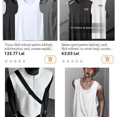
Tricou fără mâneci pentru bărbați,
Maieu sport pentru bărbați, vară,
mărime plus, vară, uscare rapidă,
fără mâneci, cu umeri largi, uscare
plasă Ice Silk
rapidă, plasă respirabilă
122.77
Lei
63.03
Lei
add_shopping_cart
add_shopping_cart