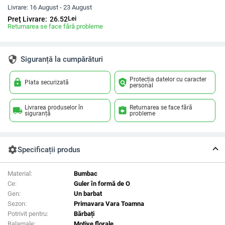
Livrare:
16 August - 23 August
Lei
Preț Livrare:
26.52
Returnarea se face fără probleme
security
Siguranță la cumpărături
Protecția datelor cu caracter
lock
policy
Plata securizată
personal
Livrarea produselor în
Returnarea se face fără
local_shipping
assignment_return
siguranță
probleme
settings
Specificații produs
Material:
Bumbac
Ce:
Guler în formă de O
Gen:
Un barbat
Sezon:
Primavara Vara Toamna
Potrivit pentru:
Bărbați
Balamale:
Motive florale