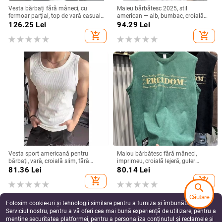
Vesta bărbați fără mâneci, cu
Maieu bărbătesc 2025, stil
fermoar parțial, top de vară casual,
american — alb, bumbac, croială
sport
lejeră, top sport fără mâneci
126.25
Lei
94.29
Lei
add_shopping_cart
add_shopping_cart
Vesta sport americană pentru
Maiou bărbătesc fără mâneci,
bărbați, vară, croială slim, fără
imprimeu, croială lejeră, guler
mâneci pentru evidențierea
rotund, pentru relaxare și sport
81.36
Lei
80.14
Lei
mușchilor
add_shopping_cart
add_shopping_cart
search
Căutare
Folosim cookie-uri și tehnologii similare pentru a furniza și îmbunătăți
Serviciul nostru, pentru a vă oferi cea mai bună experiență de utilizare, pentru a
menține securitatea platformei, pentru a personaliza conținutul și reclamele și