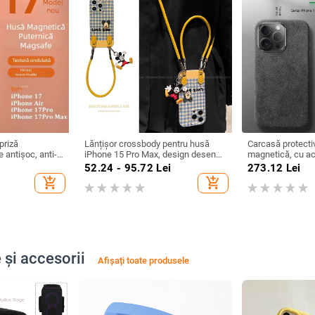
priză
Lănțișor crossbody pentru husă
Carcasă protecti
 antișoc, anti-
iPhone 15 Pro Max, design desen
magnetică, cu ac
ldurii, material
animat, silicon, protecție anti-
pentru iPhone 16
52.24 - 95.72
Lei
273.12
Lei
ia iPhone 12–14
cădere
15 Plus – anti-c
add_shopping_cart
add_shopping_cart
 și accesorii
Afișați toate produsele