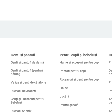
Genți și pantofi
Pentru copii și bebeluși
Ca
Genți și pantofi de damă
Haine și accesorii pentru copii
Pr
Genți și pantofi (pentru)
De
Pantofi pentru copii
bărbați
pe
Rucsacuri și genți pentru copii
Valize și genți de călătorie
Pr
Haine
Rucsaci De Afaceri
Pr
Jucării
Genți și Rucsacuri pentru
Ac
Bebeluși
pe
Pentru școală
Rucsaci Sportivi
Ap