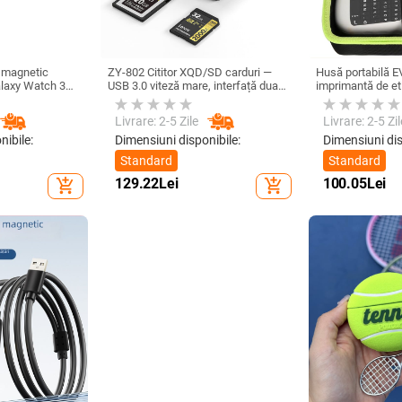
s magnetic
ZY-802 Cititor XQD/SD carduri —
Husă portabilă E
laxy Watch 3–
USB 3.0 viteză mare, interfață duală
imprimantă de et
0 • Încărcare
Type-C și USB, aliaj de aluminiu +
Oxford + EVA, EV
A
ABS
cusături, încărca
Livrare: 2-5 Zile
Livrare: 2-5 Zil
nibile:
Dimensiuni disponibile:
Dimensiuni dis
Standard
Standard
129.22
Lei
100.05
Lei
add_shopping_cart
add_shopping_cart