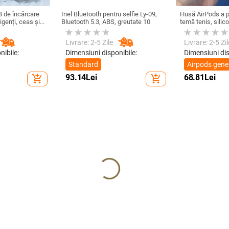
 de încărcare
Inel Bluetooth pentru selfie Ly-09,
Husă AirPods a p
igenți, ceas și
Bluetooth 5.3, ABS, greutate 10
temă tenis, silic
, compatibil cu
compatibilă cu Ai
ing Sun
Livrare: 2-5 Zile
Livrare: 2-5 Zil
nibile:
Dimensiuni disponibile:
Dimensiuni dis
Standard
Airpods gene
1/2
93.14
Lei
68.81
Lei
add_shopping_cart
add_shopping_cart