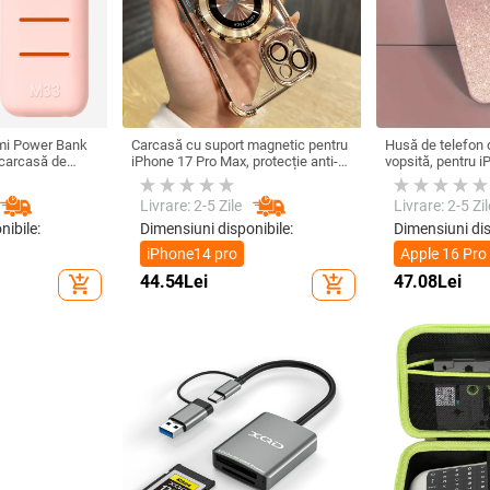
omi Power Bank
Carcasă cu suport magnetic pentru
Husă de telefon d
 carcasă de
iPhone 17 Pro Max, protecție anti-
vopsită, pentru 
on 33W 10000mA,
cadere la cele patru colțuri, finisaj
Max, disipare că
ru Power Bank
electroplacat din acrilic
Livrare: 2-5 Zile
Livrare: 2-5 Zil
nibile:
Dimensiuni disponibile:
Dimensiuni dis
iPhone14 pro
Apple 16 Pro
44.54
Lei
47.08
Lei
add_shopping_cart
add_shopping_cart