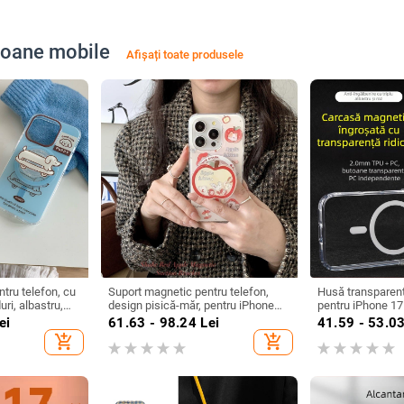
efoane mobile
Afișați toate produsele
tru telefon, cu
Suport magnetic pentru telefon,
Husă transparen
ri, albastru,
design pisică-măr, pentru iPhone
pentru iPhone 17 
 compatibil cu
13–17
protecție anti-căd
ei
61.63 - 98.24
Lei
41.59 - 53.0
Max
decupaj mare
add_shopping_cart
add_shopping_cart