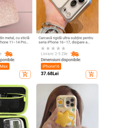
in metal, cu sticlă
Carcasă rigidă ultra-subțire pentru
iPhone 11–14 Pro
seria iPhone 16–17, disipare a
ldură, model YK263
căldurii, protecție totală, anti-
cadere și rezistență la amprente
e
Livrare: 2-5 Zile
ponibile:
Dimensiuni disponibile:
 Max
iPhone16
37.68
Lei
add_shopping_cart
add_shopping_cart