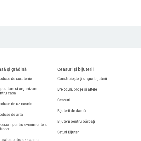
să și grădină
Ceasuri și bijuterii
oduse de curatenie
Construiește-ți singur bijuterii
pozitare si organizare
Brelocuri, broșe și altele
ntru casa
Ceasuri
oduse de uz casnic
Bijuterii de damă
oduse de arta
Bijuterii pentru bărbați
cesorii pentru evenimente si
treceri
Seturi Bijuterii
arate pentru uz casnic