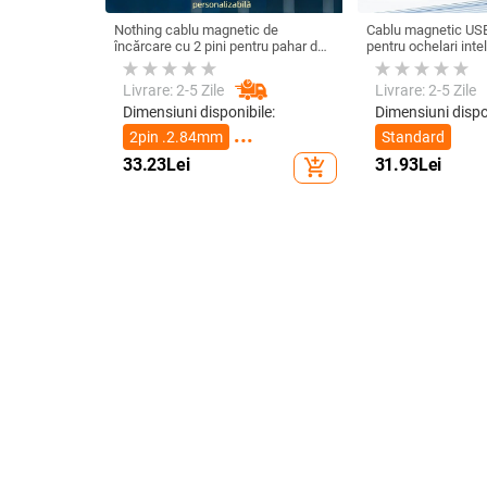
Nothing cablu magnetic de
Cablu magnetic USB
încărcare cu 2 pini pentru pahar de
pentru ochelari intel
suc și ceas inteligent – 60 cm,
brățară – unu la doi
magnet puternic N52, distanța pini
4.0-12.3, brand Ris
Livrare: 2-5 Zile
Livrare: 2-5 Zile
7,62 mm
Dimensiuni disponibile:
Dimensiuni dispo
2pin .2.84mm
Standard
33.23
Lei
31.93
Lei
add_shopping_cart
2pin 4.0mm