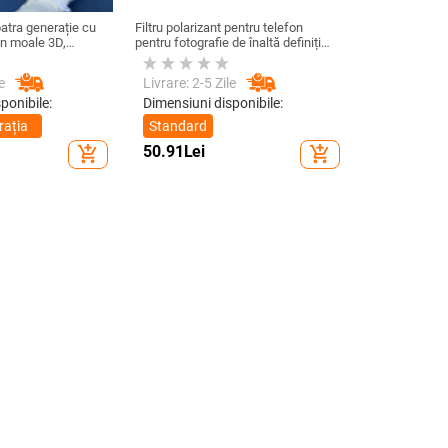
atra generație cu
Filtru polarizant pentru telefon
on moale 3D,
pentru fotografie de înaltă definiție
rPods 3 și Pro 2
— filtru ND, model GZM
e
Livrare: 2-5 Zile
ponibile:
Dimensiuni disponibile:
rația
Standard
50.91
Lei
add_shopping_cart
add_shopping_cart