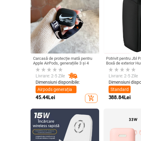
Carcasă de protecție mată pentru
Potrivit pentru Jbl 
Apple AirPods, generațiile 3 și 4
Boxă de exterior Hu
Stage 320 Audio Tr
anti-praf Husă
Livrare: 2-5 Zile
Livrare: 2-5 Zile
Dimensiuni disponibile:
Dimensiuni dispo
Airpods generația
Standard
1/2
45.44
Lei
388.84
Lei
add_shopping_cart