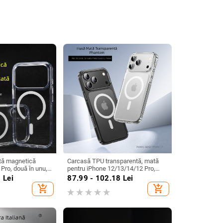
tă magnetică
Carcasă TPU transparentă, mată
Pro, două în unu,
pentru iPhone 12/13/14/12 Pro,
ere, cadru întărit,
antișoc cu airbag încorporat și
3
Lei
87.99 - 102.18
Lei
textură în relief
add_shopping_cart
add_shopping_cart