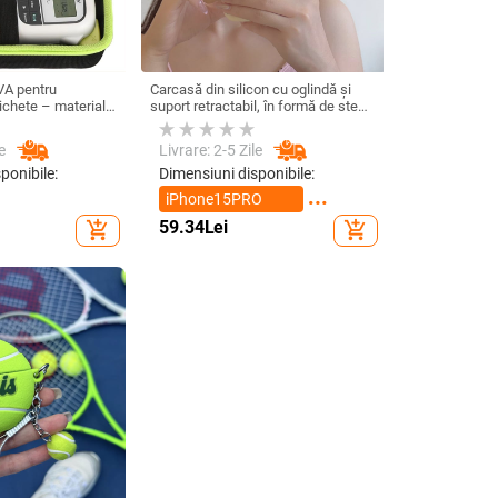
VA pentru
Carcasă din silicon cu oglindă și
ichete – material
suport retractabil, în formă de stea
A presat termic cu
cu cinci colțuri, pentru iPhone 13–
re 10 kg
17 Pro/Max
e
Livrare: 2-5 Zile
ponibile:
Dimensiuni disponibile:
iPhone15PRO
MAX
59.34
Lei
add_shopping_cart
add_shopping_cart
iPhone16PRO
MAX