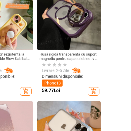
n rezistentă la
Husă rigidă transparentă cu suport
ble Blow Kabibala
magnetic pentru capacul obiectiv –
, pentru Apple 12
pentru iPhone 17 Pro Max
e
Livrare: 2-5 Zile
ponibile:
Dimensiuni disponibile:
iPhone13
59.77
Lei
add_shopping_cart
add_shopping_cart