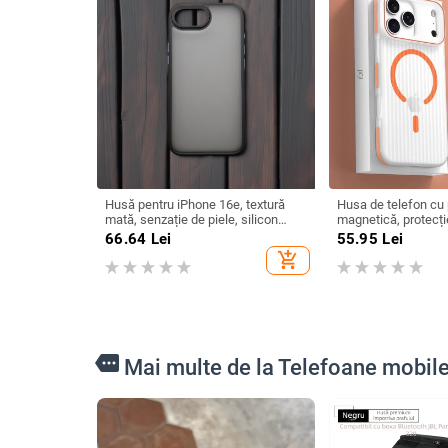
Husă pentru iPhone 16e, textură
Husa de telefon cu 
mată, senzație de piele, silicon
magnetică, protecție
moale, semi-transparentă,
cadere, disipare a că
66.64
Lei
55.95
Lei
rezistentă la șocuri, TPU+PC
mat PC, pentru ser
add_shopping_cart
(Ring Gold Horse)
more
Mai multe de la Telefoane mobile