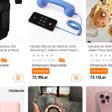
Partybox 320
Vânzări directe din fabrică, mufă
Carcasă de telefo
să de protecție
directă tip C, telefon mobil Douyin,
căderi Press Bub
olley Carcasă
internet celebru, telefon mobil,
pentru iPhone 15
microfon electric, port C, căști cu
13/14Pro Max 11
Livrare: 2-5 Zile
Livrare: 2-5 Zil
fir, cască
nibile:
Dimensiuni disponibile:
Dimensiuni dis
Standard
iPhone15
72.99
Lei
73.15
Lei
add_shopping_cart
add_shopping_cart