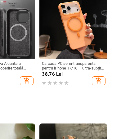
vă Alcantara
Carcasă PC semi-transparentă
operire totală
pentru iPhone 17/16 — ultra-subțire,
 Pro Max și iPhone
finisaj mat, senzație la atingere de
38.76
Lei
ădere
piele, încărcare magnetică,
add_shopping_cart
add_shopping_cart
protecție antișoc