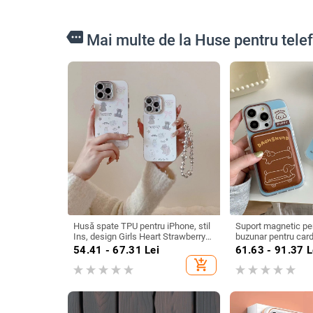
more
Mai multe de la Huse pentru tel
Husă spate TPU pentru iPhone, stil
Suport magnetic pen
Ins, design Girls Heart Strawberry
buzunar pentru cardu
Bear Puppy, rezistent la uzură și la
acrilic, husă rigidă,
54.41 - 67.31
Lei
61.63 - 91.37
L
căderi, Compatibilă cu iPhone
iPhone 13–17 Pro/
add_shopping_cart
11/12/13/14 Pro/Pro Max