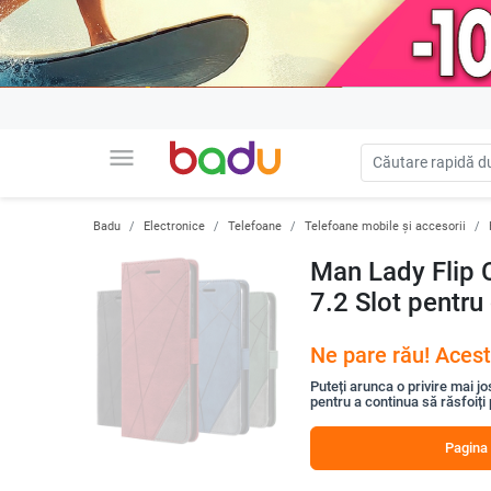
menu
Badu
Electronice
Telefoane
Telefoane mobile și accesorii
Man Lady Flip C
7.2 Slot pentru
Ne pare rău! Acest
Puteți arunca o privire mai jo
pentru a continua să răsfoiți
Pagina 