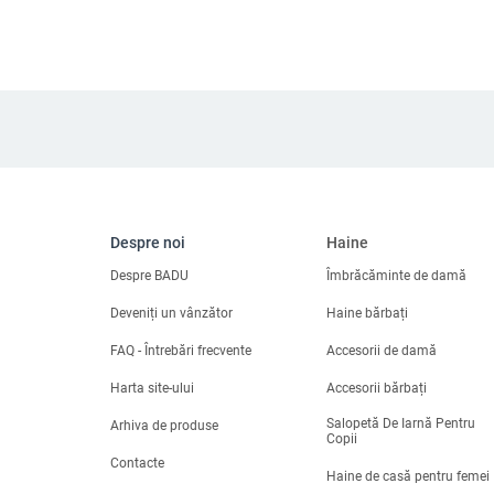
Despre noi
Haine
Despre BADU
Îmbrăcăminte de damă
Deveniți un vânzător
Haine bărbați
FAQ - Întrebări frecvente
Accesorii de damă
Harta site-ului
Accesorii bărbați
Salopetă De Iarnă Pentru
Arhiva de produse
Copii
Contacte
Haine de casă pentru femei