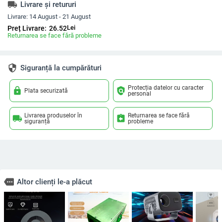
local_shipping
Livrare și retururi
Livrare:
14 August - 21 August
Lei
Preț Livrare:
26.52
Returnarea se face fără probleme
security
Siguranță la cumpărături
Protecția datelor cu caracter
lock
policy
Plata securizată
personal
Livrarea produselor în
Returnarea se face fără
local_shipping
assignment_return
siguranță
probleme
more
Altor clienți le-a plăcut