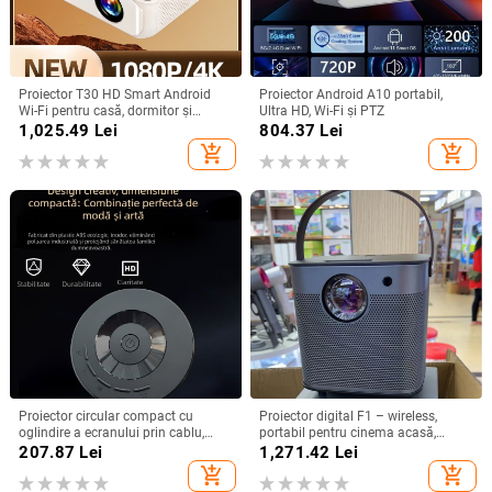
Proiector T30 HD Smart Android
Proiector Android A10 portabil,
Wi-Fi pentru casă, dormitor și
Ultra HD, Wi-Fi și PTZ
cinema de familie
1,025.49
Lei
804.37
Lei
add_shopping_cart
add_shopping_cart
Proiector circular compact cu
Proiector digital F1 – wireless,
oglindire a ecranului prin cablu,
portabil pentru cinema acasă,
compatibil Android și iPhone,
rezoluție 720P, modul de proiecție:
207.87
Lei
1,271.42
Lei
redare MP4 prin USB, 1080p
toate, greutate 1,58 kg
add_shopping_cart
add_shopping_cart