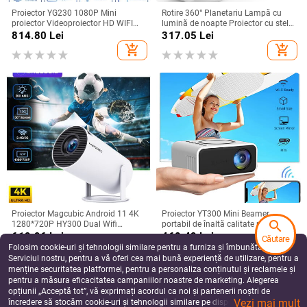
Proiector YG230 1080P Mini
Rotire 360° Planetariu Lampă cu
proiector Videoproiector HD WIFI
lumină de noapte Proiector cu stele
Proiecție Home Echipament video
Lumină pentru galaxie Lumină de
814.80
Lei
317.05
Lei
Suport telefon mobil Același ecran
noapte pentru dormitor Copii Adulti
add_shopping_cart
add_shopping_cart
Cadouri Home Decor
Proiector Magcubic Android 11 4K
Proiector YT300 Mini Beamer
search
1280*720P HY300 Dual Wifi
portabil de înaltă calitate pentru
260ANSI 180°flexibil BT5.0 Cinema
camping în aer liber Smartphone cu
619.96
Lei
460.49
Lei
Căutare
Proiector portabil pentru exterior
oglindire fără fir Acceptat Home
Folosim cookie-uri și tehnologii similare pentru a furniza și îmbunătăți
add_shopping_cart
add_shopping_cart
HY300 Pro
Theater
Serviciul nostru, pentru a vă oferi cea mai bună experiență de utilizare, pentru a
menține securitatea platformei, pentru a personaliza conținutul și reclamele și
pentru a măsura eficacitatea campaniilor noastre de marketing. Alegerea
opțiunii „Acceptă tot”, vă exprimați acordul ca noi și partenerii noștri de
Vezi mai mult
încredere să stocăm cookie-uri și tehnologii similare pe dispozitivul dvs. în