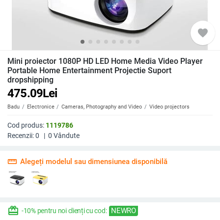
favorite
Mini proiector 1080P HD LED Home Media Video Player
Portable Home Entertainment Projectie Suport
dropshipping
475.09
Lei
Badu
Electronice
Cameras, Photography and Video
Video projectors
Cod produs:
1119786
Recenzii:
0
|
0
Vândute
straighten
Alegeți modelul sau dimensiunea disponibilă
redeem
NEWRO
-10% pentru noi clienți cu cod: