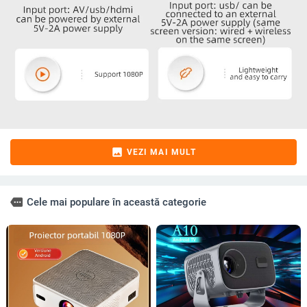
image
VEZI MAI MULT
more
Cele mai populare în această categorie