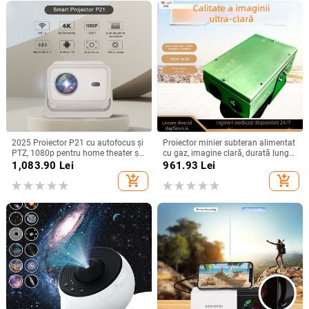
2025 Proiector P21 cu autofocus și
Proiector minier subteran alimentat
PTZ, 1080p pentru home theater și
cu gaz, imagine clară, durată lungă
birou
a bateriei și construcție durabilă
1,083.90
Lei
961.93
Lei
add_shopping_cart
add_shopping_cart