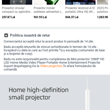
Proiector circular
Proiector minier
Proiector Android A10
2025 Proi
compact cu oglindire
subteran alimentat cu
portabil, Ultra HD, Wi-
autofocus
a ecranului prin cablu,
gaz, imagine clară,
Fi și PTZ
1080p pe
207.87
Lei
961.93
Lei
804.37
Lei
1,083.90
L
compatibil Android și
durată lungă a bateriei
theater și
iPhone, redare MP4
și construcție durabilă
prin USB, 1080p
assignment_return
Politica noastră de retur
Comerciantul acceptă retur la acest produs în perioadă de 14 zile.
Badu acceptă retururile de stocuri achiziționate în termen de 14 zile -
începând cu data la care au fost primite *(cu excepția costumelor de baie
și a lenjeriei de corp).
Badu nu este responsabil pentru cumpărarea de Mini proiector 1080P HD
LED Home Media Video Player Portable Home Entertainment Projectie
Suport dropshipping De la
Video projectors
În afara formularului de
comandă.