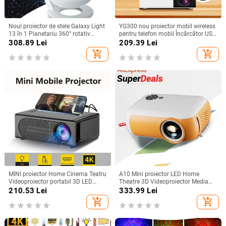
Noul proiector de stele Galaxy Light
YG300 nou proiector mobil wireless
13 în 1 Planetariu 360° rotativ
pentru telefon mobil Încărcător USB
Aurora Lampă de noapte pentru
putere acasă dormitor portabil
308.89
Lei
209.39
Lei
dormitor Cer înstelat Copii Cadou
home theater, utilizare în aer liber, în
add_shopping_cart
add_shopping_cart
pentru adulți
interior
MINI proiector Home Cinema Teatru
A10 Mini proiector LED Home
Videoproiector portabil 3D LED
Theatre 3D Videoproiector Media
Videoproiector pentru jocuri Laser
Player Copii Cinema Cadou
210.53
Lei
333.99
Lei
Beamer 4K 1080P Via HD Port
Compatibil USB Smart TV BOX
add_shopping_cart
add_shopping_cart
Smart TV BOX
1080P Film HD