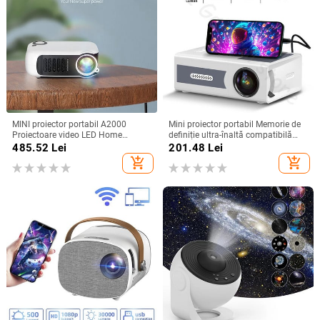
MINI proiector portabil A2000
Mini proiector portabil Memorie de
Proiectoare video LED Home
definiție ultra-înaltă compatibilă
Theatre Cinema 1080P Game Laser
pentru proiecția cinematografică în
485.52
Lei
201.48
Lei
Beamer 4K Film Smart TV BOX prin
aer liber HDMI USB și SD
add_shopping_cart
add_shopping_cart
portul HD