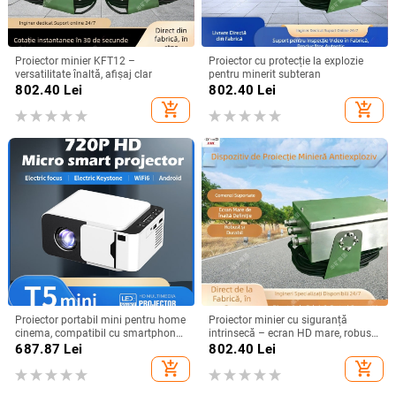
Proiector minier KFT12 –
Proiector cu protecție la explozie
versatilitate înaltă, afișaj clar
pentru minerit subteran
802.40
Lei
802.40
Lei
add_shopping_cart
add_shopping_cart
Proiector portabil mini pentru home
Proiector minier cu siguranță
cinema, compatibil cu smartphone,
intrinsecă – ecran HD mare, robust
rezoluție HD, model T5mini Android
și durabil
687.87
Lei
802.40
Lei
versiune
add_shopping_cart
add_shopping_cart