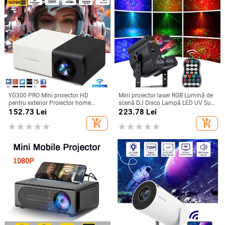
YG300 PRO Mini proiector HD
Mini proiector laser RGB Lumină de
pentru exterior Proiector home
scenă DJ Disco Lampă LED UV Sun
theater Mini proiector portabil
Strobe Efect de scenă Nunta
152.73
Lei
223.78
Lei
YG300 LED pentru copii Proiect
Crăciun Petrecere de vacanță
add_shopping_cart
add_shopping_cart
video mobil