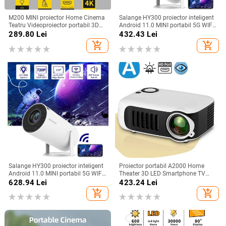
M200 MINI proiector Home Cinema
Salange HY300 proiector inteligent
Teatru Videoproiector portabil 3D
Android 11.0 MINI portabil 5G WIFI
LED Videoproiector pentru jocuri
Home Cinema 720P pentru
289.80
Lei
432.43
Lei
Laser Beamer 4K 1080P Via HD
SAMSUNG Apple Outdoor 1080P
add_shopping_cart
add_shopping_cart
Port Smart TV BOX
4K Film HDMI
Salange HY300 proiector inteligent
Proiector portabil A2000 Home
Android 11.0 MINI portabil 5G WIFI
Theater 3D LED Smartphone TV
Home Cinema 720P pentru
Laser Beamer Mini proiector pentru
628.94
Lei
423.24
Lei
SAMSUNG Apple Outdoor 1080P
Full HD 1080P Video Cinema
add_shopping_cart
add_shopping_cart
4K Film HDMI