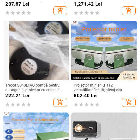
compatibil Android și iPhone,
rezoluție 720P, modul de proiecție:
207.87
Lei
1,271.42
Lei
redare MP4 prin USB, 1080p
toate, greutate 1,58 kg
add_shopping_cart
add_shopping_cart
Trebor SS40LFAO pompă pentru
Proiector minier KFT12 –
airbaguri și proiector cu corecție
versatilitate înaltă, afișaj clar
inteligentă
222.21
Lei
802.40
Lei
add_shopping_cart
add_shopping_cart