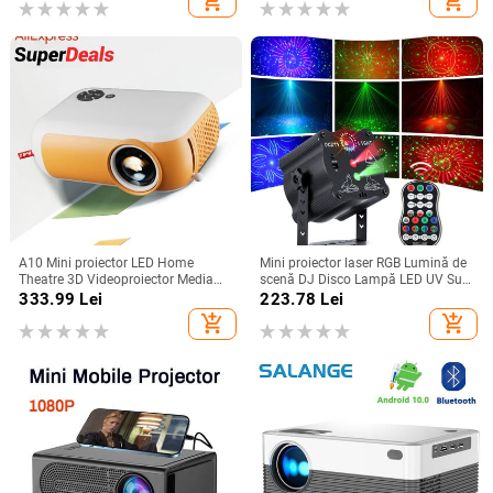
add_shopping_cart
add_shopping_cart
Smart TV BOX
video mobil
A10 Mini proiector LED Home
Mini proiector laser RGB Lumină de
Theatre 3D Videoproiector Media
scenă DJ Disco Lampă LED UV Sun
Player Copii Cinema Cadou
Strobe Efect de scenă Nunta
333.99
Lei
223.78
Lei
Compatibil USB Smart TV BOX
Crăciun Petrecere de vacanță
add_shopping_cart
add_shopping_cart
1080P Film HD