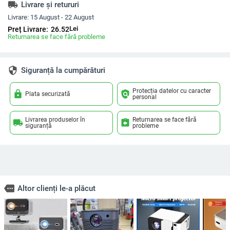
local_shipping
Livrare și retururi
Livrare:
15 August - 22 August
Lei
Preț Livrare:
26.52
Returnarea se face fără probleme
security
Siguranță la cumpărături
Protecția datelor cu caracter
lock
policy
Plata securizată
personal
Livrarea produselor în
Returnarea se face fără
local_shipping
assignment_return
siguranță
probleme
more
Altor clienți le-a plăcut