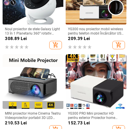
Noul proiector de stele Galaxy Light
YG300 nou proiector mobil wireless
13 în 1 Planetariu 360° rotativ
pentru telefon mobil Încărcător USB
Aurora Lampă de noapte pentru
putere acasă dormitor portabil
308.89
Lei
209.39
Lei
dormitor Cer înstelat Copii Cadou
home theater, utilizare în aer liber, în
add_shopping_cart
add_shopping_cart
pentru adulți
interior
MINI proiector Home Cinema Teatru
YG300 PRO Mini proiector HD
Videoproiector portabil 3D LED
pentru exterior Proiector home
Videoproiector pentru jocuri Laser
theater Mini proiector portabil
210.53
Lei
152.73
Lei
Beamer 4K 1080P Via HD Port
YG300 LED pentru copii Proiect