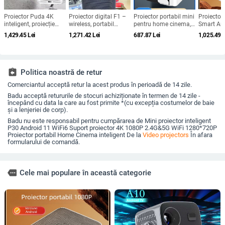
Proiector Puda 4K
Proiector digital F1 –
Proiector portabil mini
Proiector
inteligent, proiecție
wireless, portabil
pentru home cinema,
Smart And
directă, model 2025,
pentru cinema acasă,
compatibil cu
pentru ca
1,429.45
Lei
1,271.42
Lei
687.87
Lei
1,025.49
L
55W, Guangdong
rezoluție 720P, modul
smartphone, rezoluție
și cinema
de proiecție: toate,
HD, model T5mini
greutate 1,58 kg
Android versiune
assignment_return
Politica noastră de retur
Comerciantul acceptă retur la acest produs în perioadă de 14 zile.
Badu acceptă retururile de stocuri achiziționate în termen de 14 zile -
începând cu data la care au fost primite *(cu excepția costumelor de baie
și a lenjeriei de corp).
Badu nu este responsabil pentru cumpărarea de Mini proiector inteligent
P30 Android 11 WiFi6 Suport proiector 4K 1080P 2.4G&5G WiFi 1280*720P
Proiector portabil Home Cinema inteligent De la
Video projectors
În afara
formularului de comandă.
more
Cele mai populare în această categorie