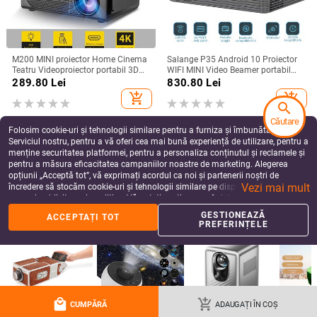
M200 MINI proiector Home Cinema
Salange P35 Android 10 Proiector
Teatru Videoproiector portabil 3D
WIFI MINI Video Beamer portabil
LED Videoproiector pentru jocuri
Smart TV 1280*720dpi pentru
289.80
Lei
830.80
Lei
Laser Beamer 4K 1080P Via HD
jocuri Film Home Cinema 1080P
add_shopping_cart
add_shopping_cart
Port Smart TV BOX
4K Video
search
Căutare
Folosim cookie-uri și tehnologii similare pentru a furniza și îmbunătăți
Serviciul nostru, pentru a vă oferi cea mai bună experiență de utilizare, pentru a
menține securitatea platformei, pentru a personaliza conținutul și reclamele și
pentru a măsura eficacitatea campaniilor noastre de marketing. Alegerea
opțiunii „Acceptă tot”, vă exprimați acordul ca noi și partenerii noștri de
Vezi mai mult
încredere să stocăm cookie-uri și tehnologii similare pe dispozitivul dvs. în
scopuri publicitare și analitice. Vă puteți gestiona preferințele în orice moment
făcând clic pe „Gestionează preferințele”. Pentru mai multe informații, vă
GESTIONEAZĂ
ACCEPTAȚI TOT
rugăm să consultați
Politica noastră de confidențialitate
.
PREFERINȚELE
Mini proiector YT100 Video Mobil
Q11 Mini proiector Smart HD LED
Wifi Smart Portabil Home Theatre
LCD Beamer video portabil Cel mai
Wireless Multiscreen pentru iPhone
bun proiector Home Theater WIFI
352.14
Lei
623.19
Lei
Android Cinema Cadou pentru copii
cu ecran fără fir Versiune cu
local_mall
add_shopping_cart
add_shopping_cart
add_shopping_cart
CUMPĂRĂ
ADAUGAȚI ÎN COȘ
oglindă