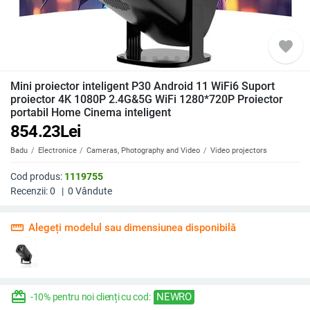
favorite
Mini proiector inteligent P30 Android 11 WiFi6 Suport
proiector 4K 1080P 2.4G&5G WiFi 1280*720P Proiector
portabil Home Cinema inteligent
854.23
Lei
Badu
Electronice
Cameras, Photography and Video
Video projectors
Cod produs:
1119755
Recenzii:
0
|
0
Vândute
straighten
Alegeți modelul sau dimensiunea disponibilă
redeem
NEWRO
-10% pentru noi clienți cu cod: