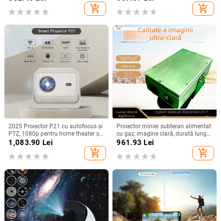
versiune
add_shopping_cart
add_shopping_cart
2025 Proiector P21 cu autofocus și
Proiector minier subteran alimentat
PTZ, 1080p pentru home theater și
cu gaz, imagine clară, durată lungă
birou
a bateriei și construcție durabilă
1,083.90
Lei
961.93
Lei
add_shopping_cart
add_shopping_cart