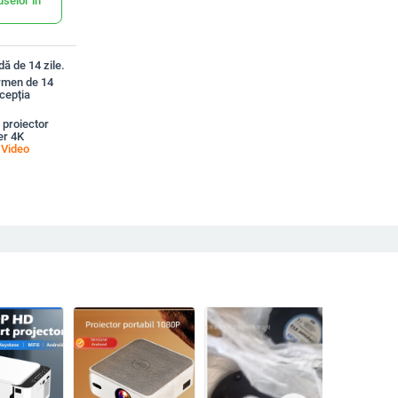
uselor în
ă de 14 zile.
ermen de 14
xcepția
 proiector
er 4K
a
Video