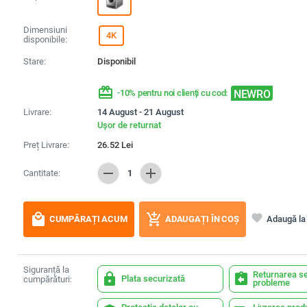
Dimensiuni
4K
disponibile:
Stare:
Disponibil
redeem
NEWRO
-10% pentru noi clienți cu cod:
Livrare:
14 August - 21 August
Ușor de returnat
Preț Livrare:
26.52
Lei
remove
add
Cantitate:
1
local_mall
add_shopping_cart
favorite
Adaugă la 
CUMPĂRAȚI ACUM
ADAUGAȚI ÎN COȘ
Siguranță la
Returnarea se
lock
assignment_return
Plata securizată
cumpărături:
probleme