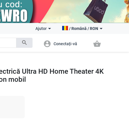
Ajutor
/
Română
/
RON
search
account_circle
shopping_basket
Conectați-vă
electrică Ultra HD Home Theater 4K
fon mobil