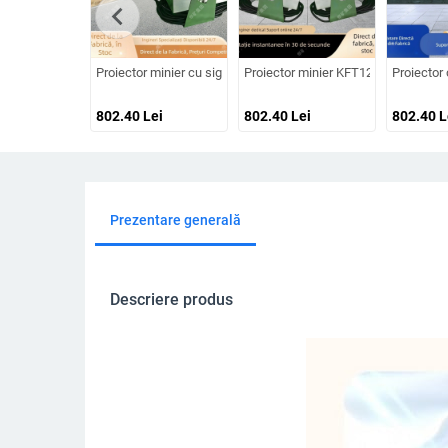
chevron_left
Proiector minier cu siguranță intrinsecă – ecran HD mare, robus
Proiector minier KFT12 – versatilitate
Proiector 
802.40
Lei
802.40
Lei
802.40
L
Prezentare generală
Descriere produs