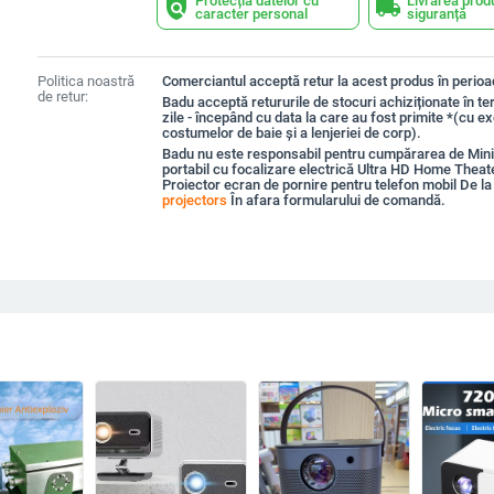
Protecția datelor cu
Livrarea prod
policy
local_shipping
caracter personal
siguranță
Politica noastră
Comerciantul acceptă retur la acest produs în perioad
de retur:
Badu acceptă retururile de stocuri achiziționate în t
zile - începând cu data la care au fost primite *(cu e
costumelor de baie și a lenjeriei de corp).
Badu nu este responsabil pentru cumpărarea de Mini
portabil cu focalizare electrică Ultra HD Home Theat
Proiector ecran de pornire pentru telefon mobil De l
projectors
În afara formularului de comandă.