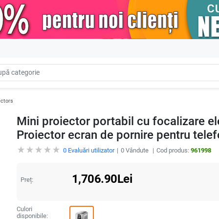
ectors
Mini proiector portabil cu focalizare 
Proiector ecran de pornire pentru tele
0
Evaluări utilizator
0
Vândute
Cod produs:
961998
1,706.90
Lei
Preț:
Culori
disponibile: