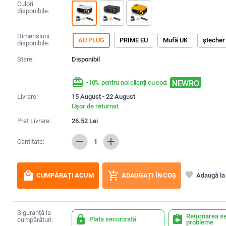
Culori
disponibile:
Dimensiuni
AU PLUG
PRIME EU
Mufă UK
ștecher
disponibile:
Stare:
Disponibil
redeem
NEWRO
-10% pentru noi clienți cu cod:
Livrare:
15 August - 22 August
Ușor de returnat
Preț Livrare:
26.52
Lei
remove
add
Cantitate:
1
local_mall
add_shopping_cart
favorite
Adaugă la 
CUMPĂRAȚI ACUM
ADAUGAȚI ÎN COȘ
Siguranță la
Returnarea se
lock
assignment_return
Plata securizată
cumpărături:
probleme