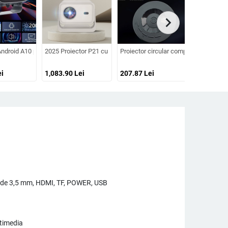
chevron_right
 kg
el T5mini Android versiune
cinema de familie
ri și proiector cu corecție inteligentă
ndroid A10 portabil, Ultra HD, Wi-Fi și PTZ
2025 Proiector P21 cu autofocus și PTZ, 1080p pentru home thea
Proiector circular compact cu oglindir
Proiector m
i
1,083.90
Lei
207.87
Lei
961.93
Le
ti de 3,5 mm, HDMI, TF, POWER, USB
timedia