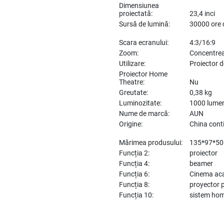
Dimensiunea
proiectată:
23,4 inci
Sursă de lumină:
30000 ore 
Scara ecranului:
4:3/16:9
Zoom:
Concentrea
Utilizare:
Proiector d
Proiector Home
Theatre:
Nu
Greutate:
0,38 kg
Luminozitate:
1000 lume
Nume de marcă:
AUN
Origine:
China cont
Mărimea produsului:
135*97*5
Funcția 2:
proiector
Funcția 4:
beamer
Funcția 6:
Cinema ac
Funcția 8:
proyector 
Funcția 10:
sistem hom