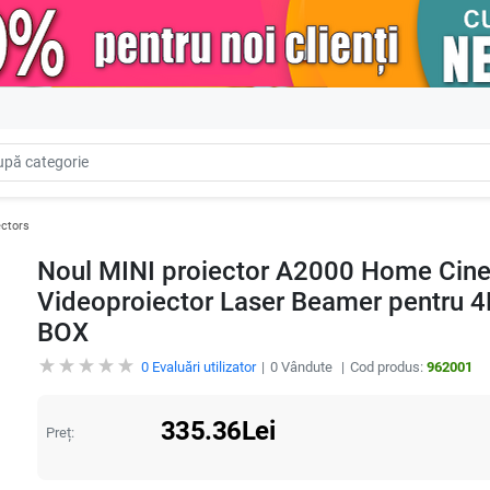
ectors
Noul MINI proiector A2000 Home Cin
Videoproiector Laser Beamer pentru 
BOX
0
Evaluări utilizator
0
Vândute
Cod produs:
962001
335.36
Lei
Preț: