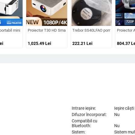
55W, Guangdong
abil pentru cinema acasă, rezoluție 720P, modul de proiecție: toate, greutate 1,58
 portabil mini pentru home cinema, compatibil cu smartphone, rezoluție HD, mod
Proiector T30 HD Smart Android Wi-Fi pentru casă, dormitor și 
Trebor SS40LFAO pompă pentru airbagu
Proiector A
ei
1,025.49
Lei
222.21
Lei
804.37
Le
Intrare ieșire:
Ieșire căș
Difuzor încorporat:
Nu
Compatibil cu
Bluetooth:
Nu
Sistem:
Sistem mul