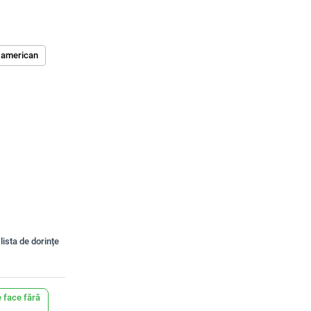
 american
lista de dorințe
 face fără