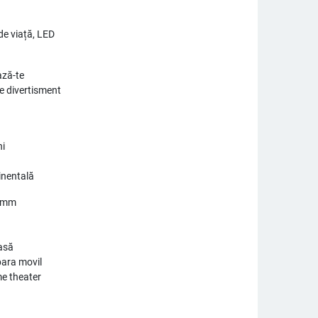
de viață, LED
ză-te
e divertisment
ni
inentală
0mm
asă
para movil
e theater