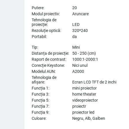
Putere:
20
Modul proiectiv:
Aruncare
Tehnologia de
proiecție:
LED
Rezoluție optică:
320*240
Portabil:
da
Tip:
Mini
Distanța de proiecție:
50 - 250 (cm)
Raport de contrast:
1000:1-2000:1
Corecție Keystone:
Nici unul
Modelul AUN:
A2000
Tehnologia de
afișare:
Ecran LCD TFT de 2 inchi
Funcția 1:
mini proiector
Funcția 3:
home theater
Funcția 5:
videoproiector
Funcția 7:
proiectr
Funcția 9:
proiector led
Culoare:
Negru, Alb, Galben