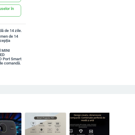
uselor în
ă de 14 zile.
ermen de 14
xcepția
l MINI
LED
D Port Smart
 de comandă.