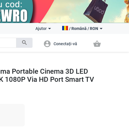
Ajutor
/
Română
/
RON
search
account_circle
shopping_basket
Conectați-vă
ema Portable Cinema 3D LED
4K 1080P Via HD Port Smart TV