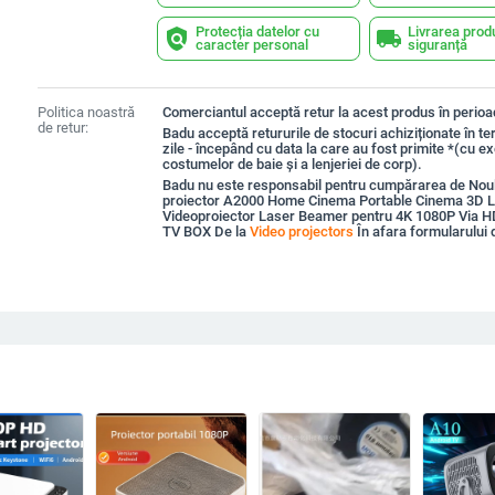
Protecția datelor cu
Livrarea prod
policy
local_shipping
caracter personal
siguranță
Politica noastră
Comerciantul acceptă retur la acest produs în perioad
de retur:
Badu acceptă retururile de stocuri achiziționate în t
zile - începând cu data la care au fost primite *(cu e
costumelor de baie și a lenjeriei de corp).
Badu nu este responsabil pentru cumpărarea de Nou
proiector A2000 Home Cinema Portable Cinema 3D 
Videoproiector Laser Beamer pentru 4K 1080P Via H
TV BOX De la
Video projectors
În afara formularului