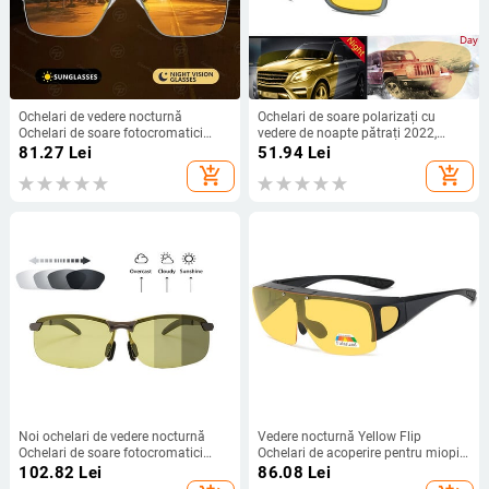
Ochelari de vedere nocturnă
Ochelari de soare polarizați cu
Ochelari de soare fotocromatici
vedere de noapte pătrați 2022,
lentile galbene polarizate UV400
bărbați, femei, sport clasici, pescuit
81.27
Lei
51.94
Lei
Ochelari de conducere pentru șoferi
în aer liber, călătorii, ochelari de
add_shopping_cart
add_shopping_cart
de mașini Sport Bărbați Femei
soare colorați, ochelari UV400
Oculos
Noi ochelari de vedere nocturnă
Vedere nocturnă Yellow Flip
Ochelari de soare fotocromatici
Ochelari de acoperire pentru miopie
Lentile polarizate galbene UV400
Ochelari de soare Soferi Ochelari de
102.82
Lei
86.08
Lei
Ochelari de conducere pentru șoferi
conducere Ochelari de soare