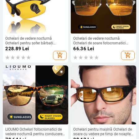
Ochelari de vedere nocturnă
Ochelari de vedere nocturnă
Ochelari pentru șofer bărbați
Ochelari de soare fotocromatici
Ochelari de soare sport pentru
lentile galbene polarizate UV400
228.89
Lei
66.36
Lei
femei Ochelari de ciclism Ochelari
Ochelari de conducere pentru șoferi
add_shopping_cart
add_shopping_cart
de soare galbeni retro
de mașini Sport Bărbați Femei
Oculos
LIOUMO Ochelari fotocromatici de
Ochelari pentru mașină Ochelari de
vedere nocturnă pentru conducere
soare cu vedere pe timp de noapte
Ochelari de soare pătrați polarizați
Ochelari de condus pe timp de