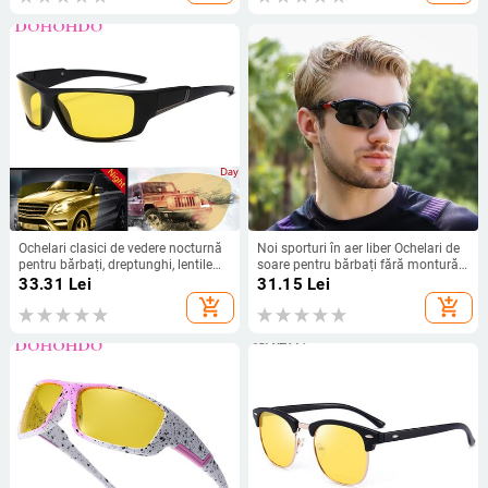
Ochelari clasici de vedere nocturnă
Noi sporturi în aer liber Ochelari de
pentru bărbați, dreptunghi, lentile
soare pentru bărbați fără montură
polarizate, ochelari de soare galbeni
Ciclism Polarizare Noapte Alergare
33.31
Lei
31.15
Lei
UV400, pentru femei, ochelari de
Ochelari de soare ușori rezistenți la
add_shopping_cart
add_shopping_cart
șofat sport în aer liber
vânt