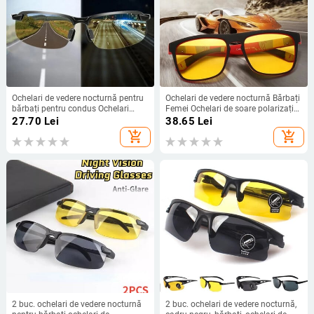
Ochelari de vedere nocturnă pentru
Ochelari de vedere nocturnă Bărbați
bărbați pentru condus Ochelari
Femei Ochelari de soare polarizați
galbeni Ochelari de soare cu ramă
Lentile galbene Ochelari de protecție
27.70
Lei
38.65
Lei
PC Ochelari de exterior pentru a
anti-orbire Ochelari de soare pentru
add_shopping_cart
add_shopping_cart
manevra noaptea Gafe anti-orbire
conducere pe timp de noapte
Ochelari de soare UV400
2 buc. ochelari de vedere nocturnă
2 buc. ochelari de vedere nocturnă,