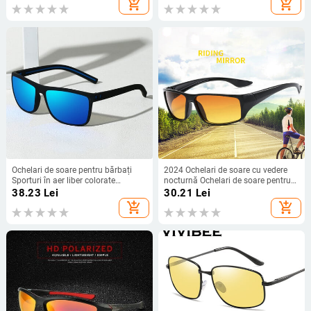
add_shopping_cart
add_shopping_cart
Sport Bărbați Femei
polarizați fotocromici
Ochelari de soare pentru bărbați
2024 Ochelari de soare cu vedere
Sporturi în aer liber colorate
nocturnă Ochelari de soare pentru
Ochelari de soare polarizați
mașină Ochelari pentru șofer
38.23
Lei
30.21
Lei
Parbrize Ochelari de vedere Oglinzi
Ochelari de soare unisex Ochelari de
add_shopping_cart
add_shopping_cart
de noapte Oglinzi UV400
soare cu protecție UV Ochelari de
vedere Cadou