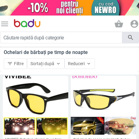
menu
shopping_basket
account_circle
search
Ochelari de bărbați pe timp de noapte
filter_list
keyboard_arrow_down
keyboard_arrow_down
Filtre
Sortați după
Reduceri