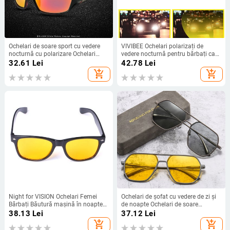
Ochelari de soare sport cu vedere
VIVIBEE Ochelari polarizați de
nocturnă cu polarizare Ochelari
vedere nocturnă pentru bărbați care
pentru a conduce noaptea anti-
conduc 2024 cadru metalic galben
32.61
Lei
42.78
Lei
orbire, potriviti pentru călărie de
Nightvision UV400 ochelari de
add_shopping_cart
add_shopping_cart
noapte
protecție pentru femei
Night for VISION Ochelari Femei
Ochelari de șofat cu vedere de zi și
Bărbați Băutură mașină în noapte
de noapte Ochelari de soare
Gadget anti-UV pentru băut Auto
polarizați cu decolorare Bărbați
38.13
Lei
37.12
Lei
Vehicul Instrument Accesorii
Femei Protecție UV400 Ochelari de
add_shopping_cart
add_shopping_cart
exterior Ochelari