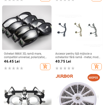
foto
Ochelari IMAX 3D, ramă mare,
Accesor pentru tijă mijlocie a
compatibil universal, polarizator,
ochelarilor fără ramă - metal, model
model GY982
dublu, suport pentru nas
46.45
Lei
40.75
Lei
add_shopping_cart
add_shopping_cart