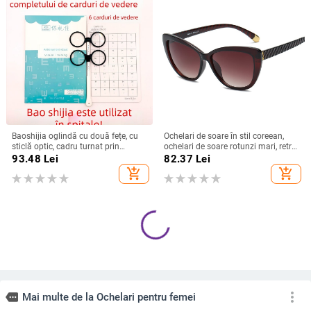
Baoshijia oglindă cu două fețe, cu
Ochelari de soare în stil coreean,
sticlă optic, cadru turnat prin
ochelari de soare rotunzi mari, retro
injecție, pentru învățare
la modă, perfecți pentru fotografii în
93.48
Lei
82.37
Lei
stil stradal.
add_shopping_cart
add_shopping_cart