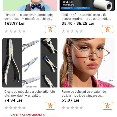
Film de presiune pentru ambliopie,
Rolă de hârtie termică sensibilă
pentru copii — mască de ochi de
pentru imprimante de optometrie,
antrenament și capac pentru
model 805633, hârtie, utilizare în
163.97
Lei
35.40 - 36.25
Lei
ochelari
birou
add_shopping_cart
add_shopping_cart
Clește de modelare a ochelarilor din
Rame de ochelari cu picături de
oțel inoxidabil – unealtă
apă, la modă, de vânzare cu
multifuncțională pentru reparații de
Amazon, fără lentile, cu strasuri,
74.94
Lei
53.87
Lei
ochelari
rame personalizate pentru
add_shopping_cart
add_shopping_cart
decorațiuni de petrecere