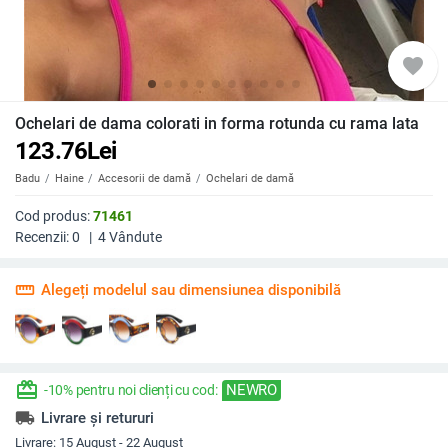
favorite
Ochelari de dama colorati in forma rotunda cu rama lata
123.76
Lei
Badu
Haine
Accesorii de damă
Ochelari de damă
Cod produs:
71461
Recenzii:
0
|
4
Vândute
straighten
Alegeți modelul sau dimensiunea disponibilă
redeem
NEWRO
-10% pentru noi clienți cu cod:
local_shipping
Livrare și retururi
Livrare:
15 August - 22 August