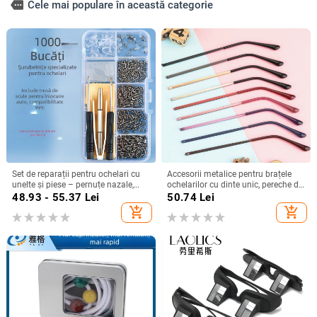
more
Cele mai populare în această categorie
Set de reparații pentru ochelari cu
Accesorii metalice pentru brațele
unelte și piese – pernuțe nazale,
ochelarilor cu dinte unic, pereche de
piulițe și șaibe, șuruburi și
accesorii pentru repararea ramei,
48.93 - 55.37
Lei
50.74
Lei
șurubelniță pentru ochelari fără
potrivire universală pentru miopie
add_shopping_cart
add_shopping_cart
rame