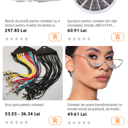
Ramă de probă pentru ochelari cu 4
Șuruburi pentru ochelari din oțel
sloturi pentru inserții de lentile și
inoxidabil, model JBE010781,
distanță interpupiliară reglabilă de
pentru înot, schi, alpinism, călătorii
297.83
Lei
60.91
Lei
48–80 mm
și birou.
add_shopping_cart
add_shopping_cart
Șnur gros pentru ochelari
Ochelari de soare transfrontalieri cu
model inimă de piersică, de înaltă
33.55 - 36.34
Lei
calitate, cu aspect de podium, de
49.61
Lei
nișă, de lux, cu stras, pentru femei,
add_shopping_cart
add_shopping_cart
accesorii de modă cu diamante