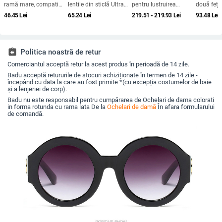
ramă mare, compatibil
lentile din sticlă Ultra
pentru lustruirea
două fețe,
universal, polarizator,
HD pentru miopie –
lentilelor – burete
optic, cad
46.45
Lei
65.24
Lei
219.51 - 219.93
Lei
93.48
Lei
model GY982
citire în poziție culcată
antiderapant
injecție, 
învățare
assignment_return
Politica noastră de retur
Comerciantul acceptă retur la acest produs în perioadă de 14 zile.
Badu acceptă retururile de stocuri achiziționate în termen de 14 zile -
începând cu data la care au fost primite *(cu excepția costumelor de baie
și a lenjeriei de corp).
Badu nu este responsabil pentru cumpărarea de Ochelari de dama colorati
in forma rotunda cu rama lata De la
Ochelari de damă
În afara formularului
de comandă.