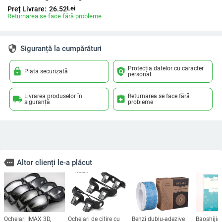
Lei
Preț Livrare:
26.52
Returnarea se face fără probleme
security
Siguranță la cumpărături
Protecția datelor cu caracter
lock
policy
Plata securizată
personal
Livrarea produselor în
Returnarea se face fără
local_shipping
assignment_return
siguranță
probleme
more
Altor clienți le-a plăcut
Ochelari IMAX 3D,
Ochelari de citire cu
Benzi dublu-adezive
Baoshijia