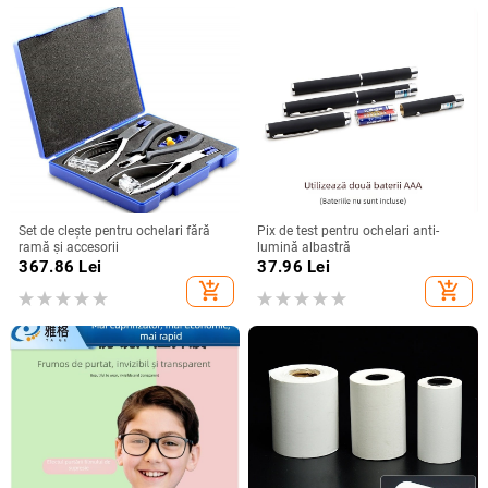
Set de clește pentru ochelari fără
Pix de test pentru ochelari anti-
ramă și accesorii
lumină albastră
367.86
Lei
37.96
Lei
add_shopping_cart
add_shopping_cart