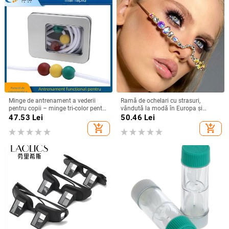
Minge de antrenament a vederii
Ramă de ochelari cu strasuri,
pentru copii – minge tri-color pentru
vândută la modă în Europa și
viziune stereoscopică, utilizare
America, simplă, fără lentile,
47.53
Lei
50.46
Lei
acasă
personalitate la modă, celebrități de
add_shopping_cart
add_shopping_cart
internet, decorare a feței, accesorii
foto