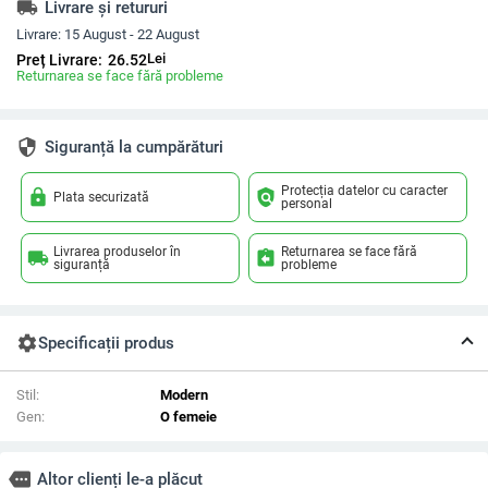
local_shipping
Livrare și retururi
Livrare:
15 August - 22 August
Lei
Preț Livrare:
26.52
Returnarea se face fără probleme
security
Siguranță la cumpărături
Protecția datelor cu caracter
lock
policy
Plata securizată
personal
Livrarea produselor în
Returnarea se face fără
local_shipping
assignment_return
siguranță
probleme
settings
Specificații produs
Stil:
Modern
Gen:
O femeie
more
Altor clienți le-a plăcut