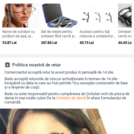
Rame de ochelari cu
Set de clește pentru
Accesor pentru tijă
Ochelari 
picături de apă, la
ochelari fără ramă și
mijlocie a ochelarilor
ramă mar
modă, de vânzare cu
accesorii
fără ramă - metal,
universal,
53.87
Lei
367.86
Lei
40.75
Lei
46.45
Lei
Amazon, fără lentile,
model dublu, suport
model G
cu strasuri, rame
pentru nas
personalizate pentru
decorațiuni de
petrecere
assignment_return
Politica noastră de retur
Comerciantul acceptă retur la acest produs în perioadă de 14 zile.
Badu acceptă retururile de stocuri achiziționate în termen de 14 zile -
începând cu data la care au fost primite *(cu excepția costumelor de baie
și a lenjeriei de corp).
Badu nu este responsabil pentru cumpărarea de Ochelari ochi de pisica de
dama in mai multe culori De la
Ochelari de damă
În afara formularului de
comandă.