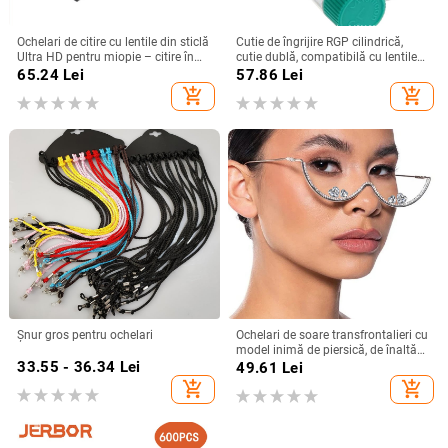
Ochelari de citire cu lentile din sticlă
Cutie de îngrijire RGP cilindrică,
Ultra HD pentru miopie – citire în
cutie dublă, compatibilă cu lentile
poziție culcată
OK, Model M-001
65.24
Lei
57.86
Lei
add_shopping_cart
add_shopping_cart
Șnur gros pentru ochelari
Ochelari de soare transfrontalieri cu
model inimă de piersică, de înaltă
33.55 - 36.34
Lei
calitate, cu aspect de podium, de
49.61
Lei
nișă, de lux, cu stras, pentru femei,
add_shopping_cart
add_shopping_cart
accesorii de modă cu diamante