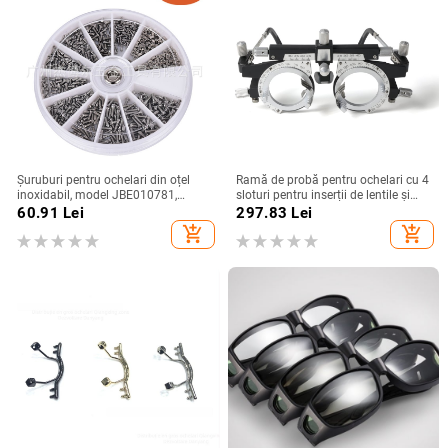
Șuruburi pentru ochelari din oțel
Ramă de probă pentru ochelari cu 4
inoxidabil, model JBE010781,
sloturi pentru inserții de lentile și
pentru înot, schi, alpinism, călătorii
distanță interpupiliară reglabilă de
60.91
Lei
297.83
Lei
și birou.
48–80 mm
add_shopping_cart
add_shopping_cart