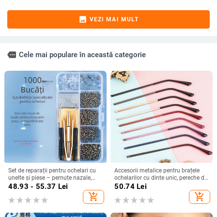
image
VEZI MAI MULT
more
Cele mai populare în această categorie
Set de reparații pentru ochelari cu
Accesorii metalice pentru brațele
unelte și piese – pernuțe nazale,
ochelarilor cu dinte unic, pereche de
piulițe și șaibe, șuruburi și
accesorii pentru repararea ramei,
48.93 - 55.37
Lei
50.74
Lei
șurubelniță pentru ochelari fără
potrivire universală pentru miopie
add_shopping_cart
add_shopping_cart
rame