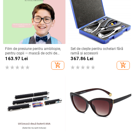
Film de presiune pentru ambliopie,
Set de clește pentru ochelari fără
pentru copii — mască de ochi de
ramă și accesorii
antrenament și capac pentru
163.97
Lei
367.86
Lei
ochelari
add_shopping_cart
add_shopping_cart