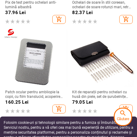
Pix de test pentru ochelari anti-
Ochelari de soare în stil coreean,
lumină albastră
ochelari de soare rotunzi mari, retro
la modă, perfecți pentru fotografii în
37.96
Lei
82.37
Lei
stil stradal.
add_shopping_cart
add_shopping_cart
Patch ocular pentru ambliopie la
Kit de reparații pentru ochelari cu
copii, cu film translucid, acoperire
husă din piele, set de șurubelnițe
completă a unui ochi
multifuncțional, 25 de piese,
160.25
Lei
79.05
Lei
utilizare universală
add_shopping_cart
add_shopping_cart
search
Căutare
Folosim cookie-uri și tehnologii similare pentru a furniza și îmbunătăți
Serviciul nostru, pentru a vă oferi cea mai bună experiență de utilizare, pentru a
menține securitatea platformei, pentru a personaliza conținutul și reclamele și