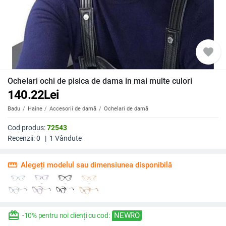
favorite
Ochelari ochi de pisica de dama in mai multe culori
140.22
Lei
Badu
Haine
Accesorii de damă
Ochelari de damă
Cod produs:
72543
Recenzii:
0
|
1
Vândute
straighten
Alegeți modelul sau dimensiunea disponibilă
redeem
NEWRO
-10% pentru noi clienți cu cod: