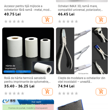
Accesor pentru tijă mijlocie a
Ochelari IMAX 3D, ramă mare,
ochelarilor fără ramă - metal, model
compatibil universal, polarizator,
dublu, suport pentru nas
model GY982
40.75
Lei
46.45
Lei
add_shopping_cart
add_shopping_cart
Rolă de hârtie termică sensibilă
Clește de modelare a ochelarilor din
pentru imprimante de optometrie,
oțel inoxidabil – unealtă
model 805633, hârtie, utilizare în
multifuncțională pentru reparații de
35.40 - 36.25
Lei
74.94
Lei
birou
ochelari
add_shopping_cart
add_shopping_cart