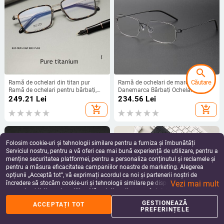
search
Căutare
Ramă de ochelari din titan pur
Ramă de ochelari de marca
Ramă de ochelari pentru bărbați,
Danemarca Bărbați Ochelari
ultra ușoară, pătrată de afaceri
ultraușori din titan fără șuruburi
249.21
Lei
234.56
Lei
2024 Ochelari de prescripție optici
Femei Ochelari optici cu prescripție
add_shopping_cart
add_shopping_cart
pentru bărbați 2602
pentru miopie
Folosim cookie-uri și tehnologii similare pentru a furniza și îmbunătăți
Serviciul nostru, pentru a vă oferi cea mai bună experiență de utilizare, pentru a
menține securitatea platformei, pentru a personaliza conținutul și reclamele și
pentru a măsura eficacitatea campaniilor noastre de marketing. Alegerea
opțiunii „Acceptă tot”, vă exprimați acordul ca noi și partenerii noștri de
Vezi mai mult
încredere să stocăm cookie-uri și tehnologii similare pe dispozitivul dvs. în
scopuri publicitare și analitice. Vă puteți gestiona preferințele în orice moment
făcând clic pe „Gestionează preferințele”. Pentru mai multe informații, vă
GESTIONEAZĂ
ACCEPTAȚI TOT
%
home
apps
shopping_basket
person
rugăm să consultați
Politica noastră de confidențialitate
.
PREFERINȚELE
Acasă
Categorii
Coș
Reduceri
Profil