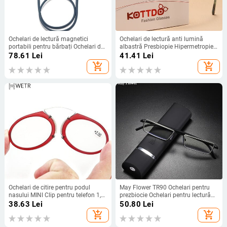
Ochelari de lectură magnetici
Ochelari de lectură anti lumină
portabili pentru bărbați Ochelari de
albastră Presbiopie Hipermetropie
lectură cu magnet care atârnă pe
Bărbați Femei Ochelari de citire
78.61
Lei
41.41
Lei
gât Ochelari prezbiopici femei
pentru computer Ochelari de vedere
add_shopping_cart
add_shopping_cart
+1,0 +1,5 +2,0 +2,5 +3,0
Ochelari de citire pentru podul
May Flower TR90 Ochelari pentru
nasului MINI Clip pentru telefon 1,0
prezbiocie Ochelari pentru lectură
până la 3,5 Ochelari portabili pentru
cu lumină albastră pentru bărbați
38.63
Lei
50.80
Lei
prezbiocie cu carcasă
Ochelari pătrați din metal pentru
add_shopping_cart
add_shopping_cart
lentile Sight Plus +1,75+2,25+2,75