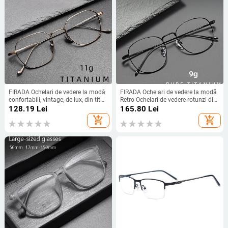
FIRADA Ochelari de vedere la modă
FIRADA Ochelari de vedere la modă
confortabili, vintage, de lux, din titan
Retro Ochelari de vedere rotunzi din
pur, ochelari optici cu prescripție,
titan pur Cadru de ochelari cu
128.19
Lei
165.80
Lei
rame bărbați, femei, 316-C
prescripție de afaceri confortabili
add_shopping_cart
add_shopping_cart
pentru bărbați, femei 1052-C