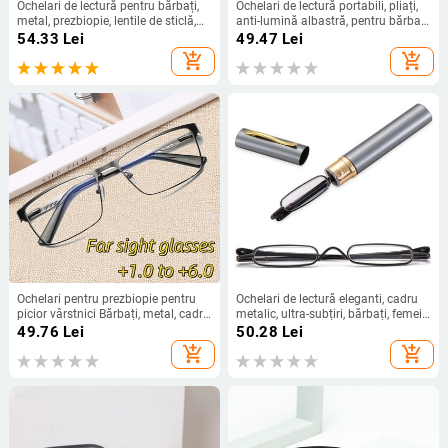
Ochelari de lectură pentru bărbați,
Ochelari de lectură portabili, pliați,
metal, prezbiopie, lentile de sticlă,
anti-lumină albastră, pentru bărbați,
ochelari anti-oboseală, cu 0 +0,5
femei, compacti, cu rotire la 360°,
54.33
Lei
49.47
Lei
0,75 1,0 1,25 1,5 1,75 2,0 2,5 2,75
mini cititor de cleme pentru stilou
add_shopping_cart
add_shopping_cart
până la 6,0
de buzunar cu husă din piele
Ochelari pentru prezbiopie pentru
Ochelari de lectură eleganti, cadru
picior vârstnici Bărbați, metal, cadru
metalic, ultra-subțiri, bărbați, femei,
mare, lectură, primăvară, blocarea
ochelari de lectură portabili, mini
49.76
Lei
50.28
Lei
luminii albastre, ochelari de
ochelari de lectură pentru
add_shopping_cart
add_shopping_cart
protecție pentru ochi
prezbiopie, cu cutie