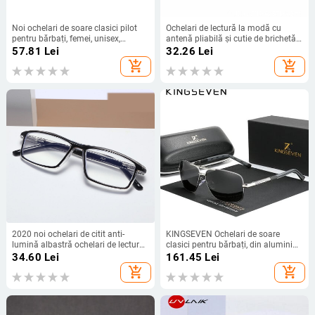
Noi ochelari de soare clasici pilot
Ochelari de lectură la modă cu
pentru bărbați, femei, unisex,
antenă pliabilă și cutie de brichetă,
supradimensionați, vintage, retro,
picioare telescopice metalice,
57.81
Lei
32.26
Lei
ochelari de soare de vară, clasici,
lumină anti-albastru, ochelari de
add_shopping_cart
add_shopping_cart
pentru sport în aer liber
prezbiopie pentru bărbați, femei și
bătrâni
2020 noi ochelari de citit anti-
KINGSEVEN Ochelari de soare
lumină albastră ochelari de lectură
clasici pentru bărbați, din aluminiu
retro la modă și la modă pentru
de înaltă calitate, lentile cu oglindă
34.60
Lei
161.45
Lei
bărbați și femei, transport direct din
HD, ochelari funcționali, accesorii de
add_shopping_cart
add_shopping_cart
fabrică 2802
conducere pentru femei, ochelari