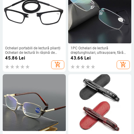
Ochelari portabili de lectură plianți
1PC Ochelari de lectură
Ochelari de lectură în rășină de
dreptunghiulari, ultrauşoare, fără
înaltă definiție Ochelari de vedere
rame, din titan, multifocali, femei,
45.86
Lei
43.66
Lei
pentru prezbiți Ochelari de lectură
bărbaţi, ochelari fără rame, puterea
add_shopping_cart
add_shopping_cart
pentru gât
ochelarilor + 1,00 ~ + 3,5