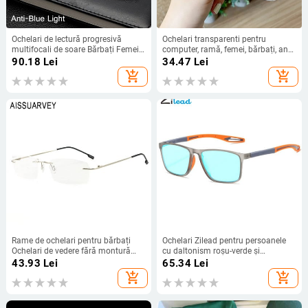
Ochelari de lectură progresivă
Ochelari transparenti pentru
multifocali de soare Bărbați Femei
computer, ramă, femei, bărbați, anti-
Ochelari prezbitici anti raze albastre
lumină albastră, ochelari pătrați,
90.18
Lei
34.47
Lei
Ochelari pentru computer optic,
ochelari de blocare, ochelari optici
add_shopping_cart
add_shopping_cart
departe, aproape
clari pentru ochelari
Rame de ochelari pentru bărbați
Ochelari Zilead pentru persoanele
Ochelari de vedere fără montură
cu daltonism roșu-verde și
Optică de designer de marcă
daltonism și slăbiciune de culoare
43.93
Lei
65.34
Lei
Prescripție Aliaj de titan Ochelari de
TR90 Sports Frame Lentile cu
add_shopping_cart
add_shopping_cart
afaceri ușoare Frumoși Ieftin
acoperire pe două fețe