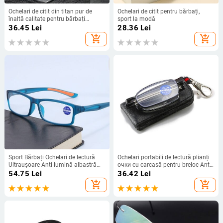
Ochelari de citit din titan pur de
Ochelari de citit pentru bărbați,
înaltă calitate pentru bărbați
sport la modă
Ochelari pentru prezbiopie anti
36.45
Lei
28.36
Lei
lumină albastră cu dioptrie + 1,0
add_shopping_cart
add_shopping_cart
până la + 4,0
Sport Bărbați Ochelari de lectură
Ochelari portabili de lectură plianți
Ultraușoare Anti-lumină albastră
очки cu carcasă pentru breloc Anti
Ochelari de vedere pentru
lumină albastră prezbiotică femei
54.75
Lei
36.42
Lei
prezbiopie Femei Bărbați Ochelari
bărbați ochelari ultraușori pentru
add_shopping_cart
add_shopping_cart
optici pentru vedere de departe
hipermetropie
Dioptrii +100+400