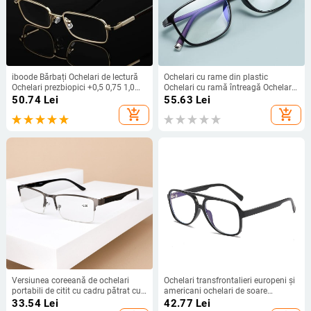
iboode Bărbați Ochelari de lectură
Ochelari cu rame din plastic
Ochelari prezbiopici +0,5 0,75 1,0
Ochelari cu ramă întreagă Ochelari
1,25 1,5 1,75 2,0 2,25 2,5 2,75 3,0
unisex anti raze albastre Ochelari
50.74
Lei
55.63
Lei
3,25 3,5 3,75 4,0 4,5 5,0 5,5 6
pentru miopie Ochelari de vedere
add_shopping_cart
add_shopping_cart
nou sosiri
Versiunea coreeană de ochelari
Ochelari transfrontalieri europeni și
portabili de citit cu cadru pătrat cu
americani ochelari de soare
jumătate de cadru, ochelari ultra-
polarizați cu fascicul dublu ochelari
33.54
Lei
42.77
Lei