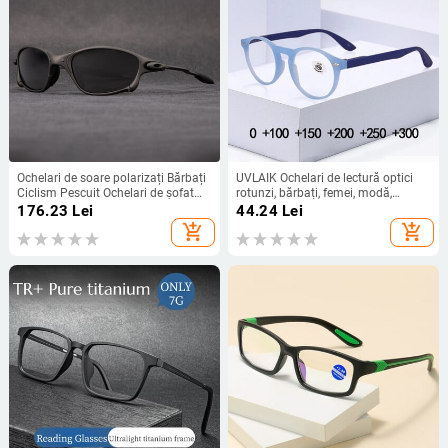
Ochelari de soare polarizați Bărbați
UVLAIK Ochelari de lectură optici
Ciclism Pescuit Ochelari de șofat
rotunzi, bărbați, femei, modă,
Sport în aer liber Ochelari de soare
albastru, negru
176.23
Lei
44.24
Lei
UV400 Ochelari de vedere Bărbați
add_shopping_cart
add_shopping_cart
Femei Ochelari de protecție