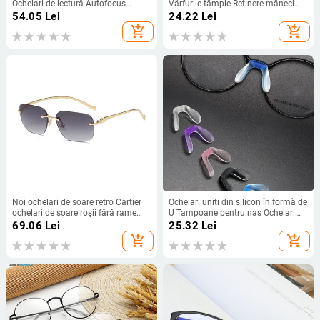
Ochelari de lectură Autofocus
Vârfurile tâmple Reținere mâneci
Ochelari prezbiopi Ochelari +1 1,25
Anti-alunecare Confort elastic
54.05
Lei
24.22
Lei
1,5 1,75 2 2,25 2,5 2,75 3 3,25 3,5
Reținere ochelari pentru ochelari de
add_shopping_cart
add_shopping_cart
4,0
soare pentru ochelari
Noi ochelari de soare retro Cartier
Ochelari uniți din silicon în formă de
ochelari de soare roșii fără rame
U Tampoane pentru nas Ochelari
pentru femei, ochelari de soare
Suport anti-alunecare Tampoane
69.06
Lei
25.32
Lei
tăiați cu rame mici, la tendința
pentru nas pentru inserarea pe
add_shopping_cart
add_shopping_cart
europeană și americană
ochelari Accesorii pentru ochelari