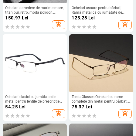
Ochelari de vedere de marime mare,
Ochelari ușoare pentru bărbați
titan pur, retro, moda poligon,
Ramă metalică cu jumătate de
ochelari TR90, ochelari de
margine Ochelari pătrați Ochelari
150.97
Lei
125.28
Lei
prescripție optici transparenti, cadru
prescripți pentru lentile
add_shopping_cart
add_shopping_cart
72030
transparente cu grad
Ochelari clasici cu jumătate din
TendaGlasses Ochelari cu rame
metal pentru lentile de prescripție
complete din metal pentru bărbați,
Rame de ochelari pentru miopie și
dreptunghiulare, rame de ochelari
54.25
Lei
75.37
Lei
lectură Bărbați
prescrise pentru lentile optice,
add_shopping_cart
add_shopping_cart
miopie și prezbiopie