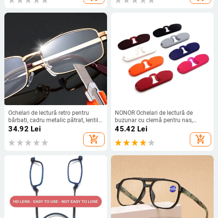
bărbați
pentru celebrități de internet
Ochelari de lectură retro pentru
NONOR Ochelari de lectură de
bărbați, cadru metalic pătrat, lentile
buzunar cu clemă pentru nas,
din sticlă adevărată, ochelari
portabili TR pătrat rotund din
34.92
Lei
45.42
Lei
prezbitici pentru bărbați Ochelari de
silicon fără ramă pentru bărbați,
add_shopping_cart
add_shopping_cart
vedere anti-zgârieturi +1,0 până la
femei, ochelari de citire
+4,0