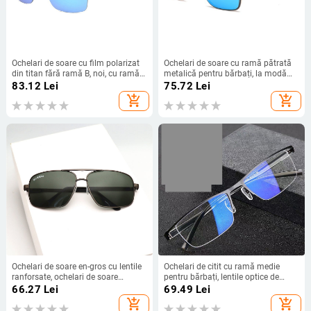
Ochelari de soare cu film polarizat
Ochelari de soare cu ramă pătrată
din titan fără ramă B, noi, cu ramă
metalică pentru bărbați, la modă
pătrată, pliabilă, fără ramă, pentru
europeană și americană, 2025,
83.12
Lei
75.72
Lei
bărbați și femei, cu oglindă, pentru
tendință transfrontalieră, modă
add_shopping_cart
add_shopping_cart
condus
stradală
Ochelari de soare en-gros cu lentile
Ochelari de citit cu ramă medie
ranforsate, ochelari de soare
pentru bărbați, lentile optice de
aviator, ochelari de soare bărbătești
înaltă definiție, anti-lumină albastră,
66.27
Lei
69.49
Lei
cu rame metalice, ochelari pătrați
rășină, ochelari de citit pentru
add_shopping_cart
add_shopping_cart
cu rame întregi
persoane de vârstă mijlocie și în