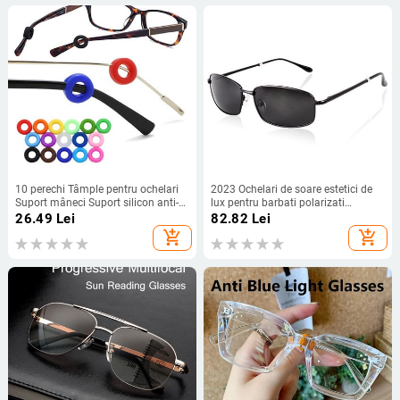
10 perechi Tâmple pentru ochelari
2023 Ochelari de soare estetici de
Suport mâneci Suport silicon anti-
lux pentru barbati polarizati
alunecare Ochelari elastic Cârlig
Conducere masina Ochelari cu
26.49
Lei
82.82
Lei
pentru ureche Oglindă Picior
rama metalica Pescuit Nuante
add_shopping_cart
add_shopping_cart
Accesorii pentru ochelari
uv400 Lentile