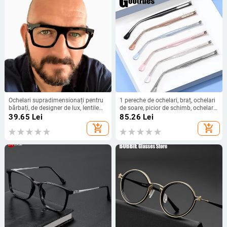
Ochelari supradimensionați pentru
1 pereche de ochelari, braț, ochelari
bărbați, de designer de lux, lentile
de soare, picior de schimb, ochelari
optice transparente pătrate pentru
de vedere, repararea picioarelor din
39.65
Lei
85.26
Lei
femei, rame de ochelari, ochelari
metal, accesorii pentru ochelari,
add_shopping_cart
add_shopping_cart
anti-lumină albastră
instrument de reparare a ramei de
ochelari