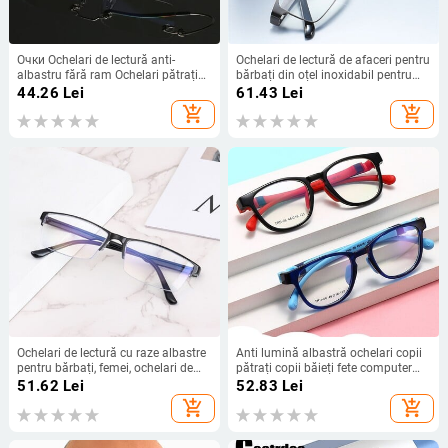
Очки Ochelari de lectură anti-
Ochelari de lectură de afaceri pentru
albastru fără ram Ochelari pătrați
bărbați din oțel inoxidabil pentru
de metal pentru prezbiție Ochelari
cititor Ochelari optici prezbitici
44.26
Lei
61.43
Lei
de vedere Ochelari pentru bărbați
pentru bărbați +1,0 1,5 2,0 2,5 3 3,5
add_shopping_cart
add_shopping_cart
pentru vedere +1,0 până la +4,0
4,0
Ochelari de lectură cu raze albastre
Anti lumină albastră ochelari copii
pentru bărbați, femei, ochelari de
pătrați copii băieți fete computer
dioptrie cu jumătate de cadru de
optic cadru bloc reflectorizant
51.62
Lei
52.83
Lei
înaltă calitate, ochelari de afaceri
pentru ochelari de vedere TR90
add_shopping_cart
add_shopping_cart
prezbiopi pentru bărbați +1,0 ~ +4,0
cadru