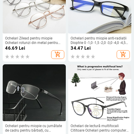
Ochelari Zilead pentru miopie
Ochelari pentru miopie anti-radiații
Ochelari rotunzi din metal pentru
Dioptrie 0 -1,0 -1,5 -2,0 -3,0 -4,0 -4,5
miopie pentru femei și bărbați
-5,0 -5,5 -6,0 Femei Bărbați Ochelari
46.69
Lei
34.47
Lei
Ochelari cu prescripție pentru
de vedere miopic finisați unisex
add_shopping_cart
add_shopping_cart
miopie Dioptrie miopie -1 la-4,0
Ochelari pentru miopie cu jumătate
Ochelari de lectură multifocali
de cadru pentru bărbați, cu
Cititoare Ochelari pentru computer