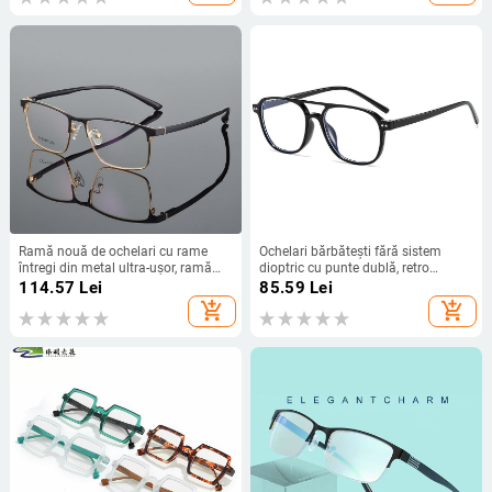
vârstă, ochelari de afaceri
Ramă nouă de ochelari cu rame
Ochelari bărbătești fără sistem
întregi din metal ultra-ușor, ramă
dioptric cu punte dublă, retro
optică business pentru bărbați,
aviator, PC, ochelari moderni cu
114.57
Lei
85.59
Lei
ramă pentru sprâncene neagră și
blocare a luminii albastre, stil
add_shopping_cart
add_shopping_cart
aurie, ramă pătrată pentru miopie
coreean en-gros transfrontalier,
personalizare exclusivă a
ochelarilor.