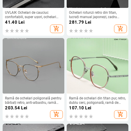
UVLAIK Ochelari de cauciuc
Ochelari rotunzi retro din titan,
confortabili, super ușori, ochelari
lucrați manual japonezi, cadru
pătrați, cadru de ochelari de
bărbați, ochelari de ochi vintage,
41.40
Lei
281.79
Lei
prescripție optici pentru miopie,
femei, design de marcă italiană de
add_shopping_cart
add_shopping_cart
bărbați și femei
calitate superioară
Ramă de ochelari poligonală pentru
Ramă de ochelari din titan pur, retro,
bărbați retro, anti-albastru, ramă
dublu cerc, poligonală, ramă de
ultra-ușoară de titan, ramă optică
ochelari pentru femei, ochelari de
203.54
Lei
107.10
Lei
de lux pentru ochelari cu prescripție
prescripție optici super elastici noi
add_shopping_cart
add_shopping_cart
10901