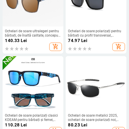
Ochelari de soare ultralegeri pentru
Ochelari de soare polarizați pentru
bărbați, de înaltă calitate, concepuți
bărbați cu profil transversal,
pentru condus, vedere nocturnă,
ochelari de soare pătrați pentru
140.33
Lei
74.97
Lei
polarizați, protecție UV
condus, ochelari de soare pentru
add_shopping_cart
add_shopping_cart
exterior, ochelari de soare sport cu
parasolar
Ochelari de soare polarizați clasici
Ochelari de soare metalici 2025,
KDEAM pentru bărbați și femei,
ochelari de soare polarizați noi,
ochelari de conducere ultralegeri,
ochelari de soare pentru bărbați,
110.28
Lei
80.23
Lei
ochelari de soare cu acoperire
ochelari de soare cu oglinzi,