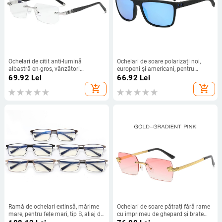
Ochelari de citit anti-lumină
Ochelari de soare polarizați noi,
albastră en-gros, vânzători
europeni și americani, pentru
ambulanți, placați cu aur, zoom
bărbați, ochelari de soare retro
69.92
Lei
66.92
Lei
inteligent, ochelari de citit pentru
pentru condus, ochelari speciali
add_shopping_cart
add_shopping_cart
bărbați și femei
pentru exterior, anti-ultraviolete
Ramă de ochelari extinsă, mărime
Ochelari de soare pătrați fără rame
mare, pentru fețe mari, tip B, aliaj de
cu imprimeu de ghepard și brațe
titan, ochelari business bărbătești
fără rame, ochelari de soare retro