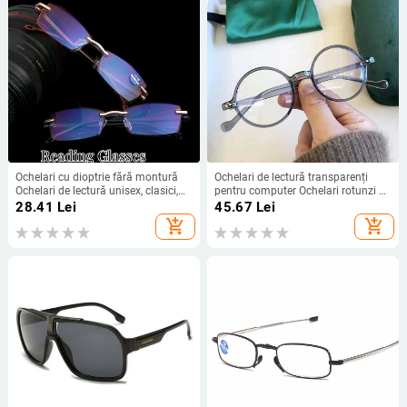
Ochelari cu dioptrie fără montură
Ochelari de lectură transparenți
Ochelari de lectură unisex, clasici,
pentru computer Ochelari rotunzi de
bărbați, femei, anti-lumină albastră,
prebiopie pentru bărbați, femei,
28.41
Lei
45.67
Lei
prescripție, ochelari pentru
ochelari de hipermetropie, ochelari
add_shopping_cart
add_shopping_cart
prezbiopie
de vedere, ramă dioptrie 0 - 4,0