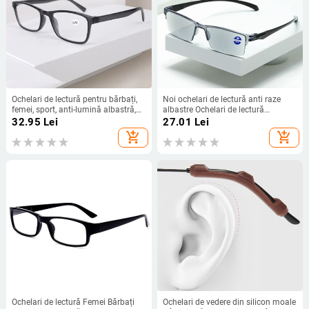
Ochelari de lectură pentru bărbați,
Noi ochelari de lectură anti raze
femei, sport, anti-lumină albastră,
albastre Ochelari de lectură
ochelari de lectură, negru, roșu,
inteligenti cu zoom automat Putere
32.95
Lei
27.01
Lei
prezbiopie, ochelari +100 până la
de focalizare automată +1,0(100) ~
add_shopping_cart
add_shopping_cart
+400 de ochelari
+7,0(700) Unisex cu jumătate de
margine
Ochelari de lectură Femei Bărbați
Ochelari de vedere din silicon moale