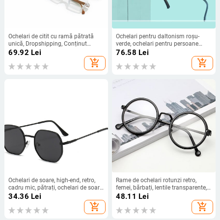
Ochelari de citit cu ramă pătrată
Ochelari pentru daltonism roșu-
unică, Dropshipping, Conținut
verde, ochelari pentru persoane
pentru adulți de înaltă definiție,
daltoniste, semi-ramă, unisex,
69.92
Lei
76.58
Lei
Rame multicolore, Pentru seniori cu
corecție a vederii cromatice,
add_shopping_cart
add_shopping_cart
prezbiopie, Ochelari de citit
ochelari integrați pentru daltonism,
pentru muncă
Ochelari de soare, high-end, retro,
Rame de ochelari rotunzi retro,
cadru mic, pătrați, ochelari de soare
femei, bărbați, lentile transparente,
celebri din internet, tendință ins, stil
rame de ochelari pentru miopie,
34.36
Lei
48.11
Lei
stradal anti-UV, același stil pentru
ochelari de vedere cu prescripție
add_shopping_cart
add_shopping_cart
bărbați și femei
optică transparente, ochelari de
vedere