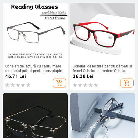
Ochelari de lectură cu cadru mare
Ochelari de lectură pentru bărbați și
din metal pătrat pentru prezbiopie
femei Ochelari de vedere Ochelari
pentru bărbați și femei Ochelari de
anti-lumină albastră Ochelari de
46.71
Lei
36.38
Lei
vedere vintage de înaltă calitate
lectură noi
add_shopping_cart
add_shopping_cart
+1,0 +1,25 până la +6,0