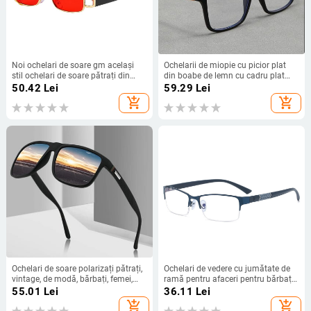
Noi ochelari de soare gm același
Ochelarii de miopie cu picior plat
stil ochelari de soare pătrați din
din boabe de lemn cu cadru plat
metal cu cadru mic, tendință la
retro din lemn și cadru anti-lumină
50.42
Lei
59.29
Lei
modă, cataramă de personalitate
albastră pot fi asortați atât pentru
add_shopping_cart
add_shopping_cart
pentru bărbați și femei
bărbați, cât și pentru femei
Ochelari de soare polarizați pătrați,
Ochelari de vedere cu jumătate de
vintage, de modă, bărbați, femei,
ramă pentru afaceri pentru bărbați
ochelari de soare de designer de
Ochelari de vedere fără prescripție
55.01
Lei
36.11
Lei
marcă de lux pentru bărbați, șofer,
medicală anti-lumină albastră
add_shopping_cart
add_shopping_cart
pescuit, UV400, ochelari pentru
Ochelari de ochelari cu miopie