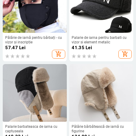
Pălărie de iarnă pentru bărbați - cu
Palarie de iarna pentru barbati cu
vizor și inscripție
vizor si element metalic
57.47
Lei
41.35
Lei
add_shopping_cart
add_shopping_cart
Palarie barbateasca de iarna cu
Pălărie bărbătească de iarnă cu
captuseala
figurine