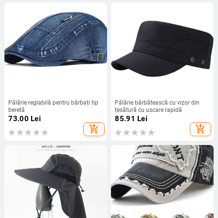
Pălărie reglabilă pentru bărbați tip
Pălărie bărbătească cu vizor din
beretă
țesătură cu uscare rapidă
73.00
Lei
85.91
Lei
add_shopping_cart
add_shopping_cart