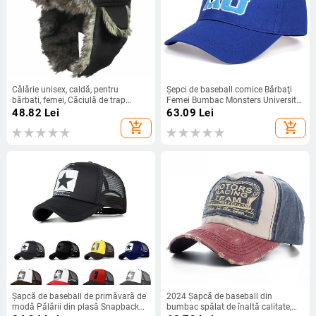
Călărie unisex, caldă, pentru
Şepci de baseball comice Bărbaţi
bărbați, femei, Căciulă de trap
Femei Bumbac Monsters University
pentru aviator Trooper, Clape de
MU Broderie Şapcă cu ochi mari
48.82
Lei
63.09
Lei
iarnă, Pălărie de schi, Pălării noi
Şapci de soare unisex Pălării de
add_shopping_cart
add_shopping_cart
Bomber, Pălărie de schi rusească,
camioner Snapback Gorras
Pălării de blană artificială
Șapcă de baseball de primăvară de
2024 Șapcă de baseball din
modă Pălării din plasă Snapback
bumbac spălat de înaltă calitate,