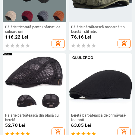
Pălărie tricotată pentru bărbați de
Pălărie bărbătească modernă tip
culoare uni
beretă - stil retro
116.22
Lei
76.16
Lei
add_shopping_cart
add_shopping_cart
Pălărie bărbătească din plasă cu
Beretă bărbătească de primăvară-
beretă
toamnă
52.70
Lei
63.05
Lei
add_shopping_cart
add_shopping_cart