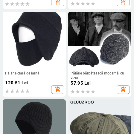
add_shopping_cart
add_shopping_cart
Pălărie clară de iarnă
Pălărie bărbătească modernă, cu
vizor
120.51
Lei
57.95
Lei
add_shopping_cart
add_shopping_cart