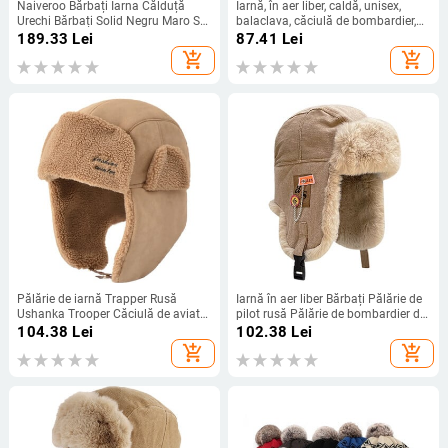
Naiveroo Bărbați Iarna Călduță
Iarnă, în aer liber, caldă, unisex,
Urechi Bărbați Solid Negru Maro Se
balaclava, căciulă de bombardier,
îngroșă Pălării Leifeng Pălării de
pălărie, eșarfă, bărbați, femei, rus,
189.33
Lei
87.41
Lei
zăpadă Încălzitor de urechi Pălării
trapper, soldat, schi de zăpadă, cu
add_shopping_cart
add_shopping_cart
Bomber din blană
eșarfă, șapci reci
Pălărie de iarnă Trapper Rusă
Iarnă în aer liber Bărbați Pălărie de
Ushanka Trooper Căciulă de aviator
pilot rusă Pălărie de bombardier de
pentru bărbați și femei Bomber
modă pentru femei cu litere de
104.38
Lei
102.38
Lei
eschimos de zăpadă cu clapete
etichetare Bumbac blană artificială
add_shopping_cart
add_shopping_cart
pentru urechi pentru vreme rece
Moale Călduță Trapper Ushanka