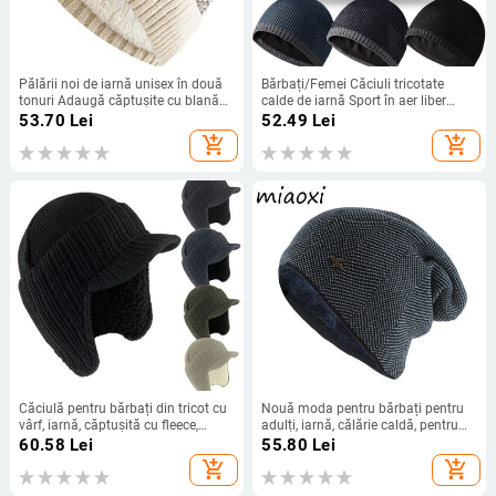
Pălării noi de iarnă unisex în două
Bărbați/Femei Căciuli tricotate
tonuri Adaugă căptușite cu blană
calde de iarnă Sport în aer liber
pentru bărbați și femei.
Căciuli de acoperire rezistente la
53.70
Lei
52.49
Lei
vânt, șapcă confortabilă, moale,
add_shopping_cart
add_shopping_cart
ocazională Berici de drumeție
pentru ciclism
Căciulă pentru bărbați din tricot cu
Nouă moda pentru bărbați pentru
vârf, iarnă, căptușită cu fleece,
adulți, iarnă, călărie caldă, pentru
căplărie căptușeală, căciulă pentru
unisex, tricotate, ocazional, căciuli,
60.58
Lei
55.80
Lei
urechi, căciuli de pluș pentru lucru
pălărie din bumbac, lână, marcă, în
add_shopping_cart
add_shopping_cart
în aer liber
aer liber, solide, vânzări