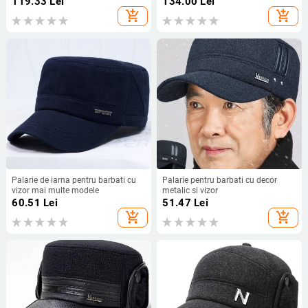
119.33
Lei
134.00
Lei
add_shopping_cart
add_shopping_cart
Palarie de iarna pentru barbati cu
Palarie pentru barbati cu decor
vizor mai multe modele
metalic si vizor
60.51
Lei
51.47
Lei
add_shopping_cart
add_shopping_cart