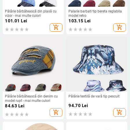
Pălărie bărbătească din plasă cu
Palarie barbati tip bereta reglabila
vizor - mai multe culori
model retro
101.01
Lei
103.15
Lei
add_shopping_cart
add_shopping_cart
Pălărie bărbătească din denim cu
Pălărie textilă de vară tip pescuit
model rupt - mai multe culori
94.70
Lei
84.63
Lei
add_shopping_cart
add_shopping_cart