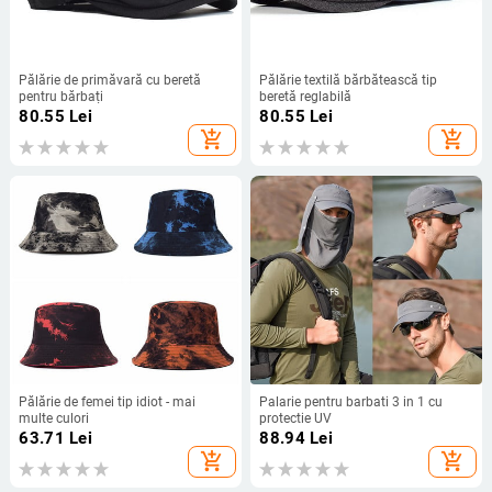
Pălărie de primăvară cu beretă
Pălărie textilă bărbătească tip
pentru bărbați
beretă reglabilă
80.55
Lei
80.55
Lei
add_shopping_cart
add_shopping_cart
Pălărie de femei tip idiot - mai
Palarie pentru barbati 3 in 1 cu
multe culori
protectie UV
63.71
Lei
88.94
Lei
add_shopping_cart
add_shopping_cart