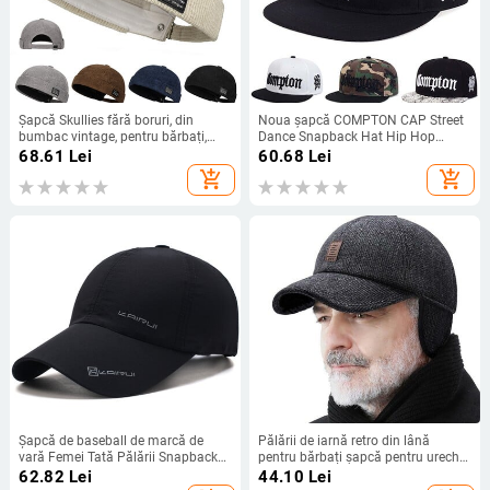
Șapcă Skullies fără boruri, din
Noua șapcă COMPTON CAP Street
bumbac vintage, pentru bărbați,
Dance Snapback Hat Hip Hop
șapcă reglabilă pentru proprietar
Căciulă pentru bărbați, femei, adulți,
68.61
Lei
60.68
Lei
Docker, pălării multifuncționale,
în aer liber, șapcă de baseball de
add_shopping_cart
add_shopping_cart
pălărie tip cupola, pălărie hip hop
soare.
Şapcă de baseball de marcă de
Pălării de iarnă retro din lână
vară Femei Tată Pălării Snapback
pentru bărbați șapcă pentru urechi,
Pentru Bărbaţi Bones Masculino
sport, golf, baseball, șapci cu snap
62.82
Lei
44.10
Lei