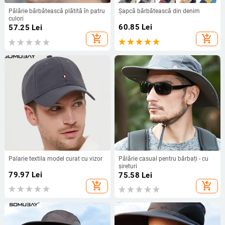
Pălărie bărbătească plătită în patru
Șapcă bărbătească din denim
culori
60.85
Lei
57.25
Lei
add_shopping_cart
add_shopping_cart
Palarie textila model curat cu vizor
Pălărie casual pentru bărbați - cu
șireturi
79.97
Lei
75.58
Lei
add_shopping_cart
add_shopping_cart