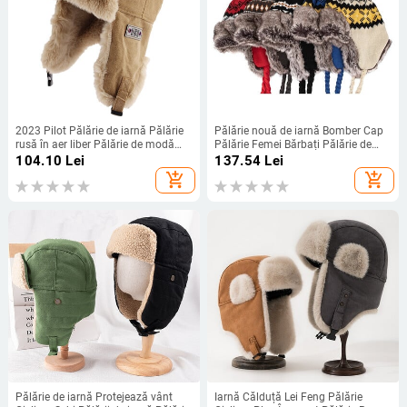
2023 Pilot Pălărie de iarnă Pălărie
Pălărie nouă de iarnă Bomber Cap
rusă în aer liber Pălărie de modă
Pălărie Femei Bărbați Pălărie de
pentru femei 방한모자 Labeling
zăpadă caldă cu pompon de blană
104.10
Lei
137.54
Lei
Pilot Bărbați шапка ушанка Warm
Rezistent la vânt tricotat Urechile
add_shopping_cart
add_shopping_cart
Bomber Trapper Ushanka
Trapper Fată în aer liber Cadou
Pălărie de iarnă Protejează vânt
Iarnă Călduță Lei Feng Pălărie