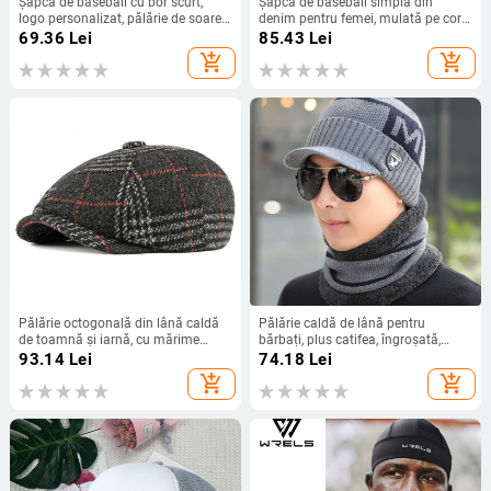
Șapcă de baseball cu bor scurt,
Șapcă de baseball simplă din
logo personalizat, pălărie de soare
denim pentru femei, mulată pe corp,
simplă, cască de protecție
universală, lavabilă, pentru bărbați
69.36
Lei
85.43
Lei
bărbătească pentru catering,
și femei, perfectă pentru primăvară
add_shopping_cart
add_shopping_cart
pălărie tip cioc de rață.
și vară, cu protecție solară.
Pălărie octogonală din lână caldă
Pălărie caldă de lână pentru
de toamnă și iarnă, cu mărime
bărbați, plus catifea, îngroșată,
mare, pălărie de ziar, beretă cu
tricotată, stil coreean, eșarfă din
93.14
Lei
74.18
Lei
circumferință mare a capului,
două piese, set de protecție a
add_shopping_cart
add_shopping_cart
pălărie pentru bărbați și femei,
urechilor
pălărie de pictură în aer liber