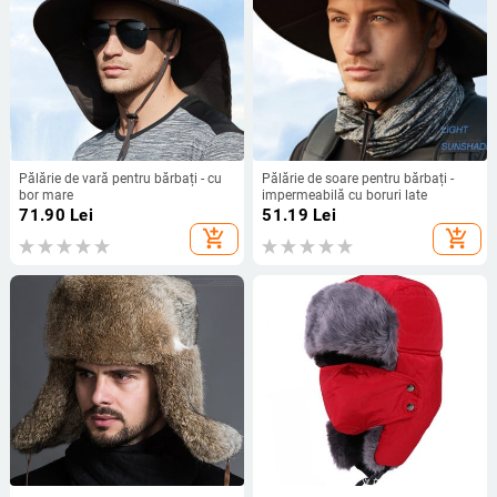
Pălărie de vară pentru bărbați - cu
Pălărie de soare pentru bărbați -
bor mare
impermeabilă cu boruri late
71.90
Lei
51.19
Lei
add_shopping_cart
add_shopping_cart