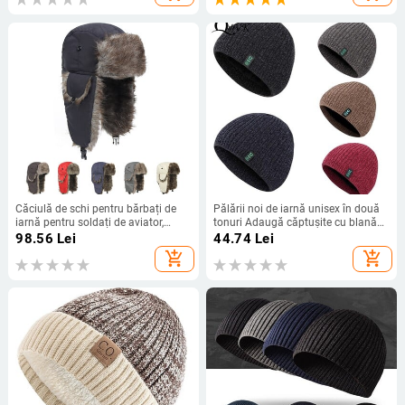
tată.
Căciulă de schi pentru bărbați de
Pălării noi de iarnă unisex în două
iarnă pentru soldați de aviator,
tonuri Adaugă căptușite cu blană
călărie caldă, impermeabilă, de schi,
pentru bărbați și femei.
98.56
Lei
44.74
Lei
căciulă de bombardier, căciuli
add_shopping_cart
add_shopping_cart
rusești calde de protecție pentru
urechi.