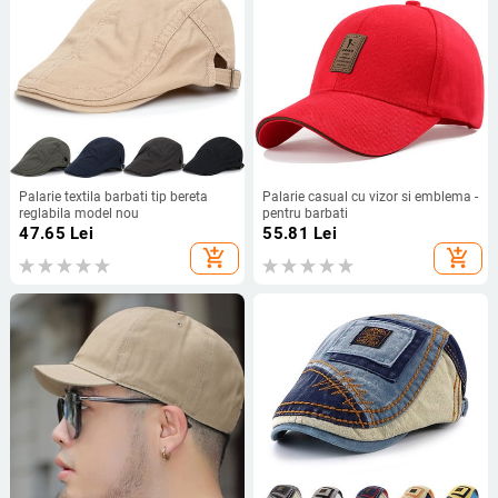
Palarie textila barbati tip bereta
Palarie casual cu vizor si emblema -
reglabila model nou
pentru barbati
47.65
Lei
55.81
Lei
add_shopping_cart
add_shopping_cart