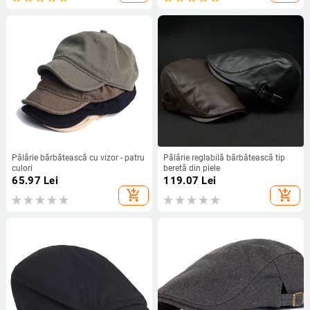
Pălărie bărbătească cu vizor - patru
Pălărie reglabilă bărbătească tip
culori
beretă din piele
65.97
Lei
119.07
Lei
add_shopping_cart
add_shopping_cart