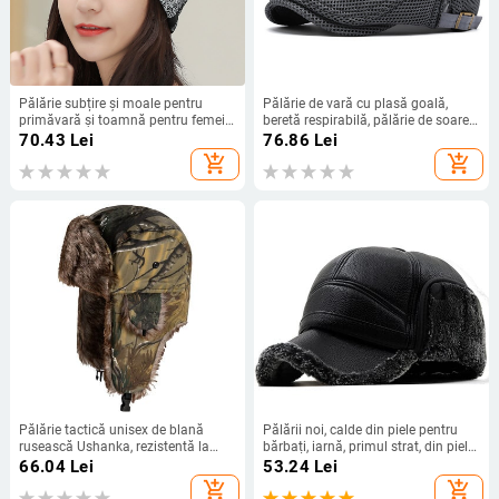
Pălărie subțire și moale pentru
Pălărie de vară cu plasă goală,
primăvară și toamnă pentru femei,
beretă respirabilă, pălărie de soare
eșarfă ușoară multifuncțională,
pentru femei în stil coreean, pălărie
70.43
Lei
76.86
Lei
protecție pentru cap, pălărie de
bărbătească de culoare solidă
add_shopping_cart
add_shopping_cart
dormit, pălărie pentru limitarea
înainte
greutății
Pălărie tactică unisex de blană
Pălării noi, calde din piele pentru
rusească Ushanka, rezistentă la
bărbați, iarnă, primul strat, din piele
vânt, șapcă rusă pentru urechi,
de vacă, căciuli de urechi calde,
66.04
Lei
53.24
Lei
căciulă de camuflaj caldă de iarnă
căciuli de bombardier, plus căciuli
add_shopping_cart
add_shopping_cart
pentru bărbați Gorras
de catifea îngroșate, pălărie pentru