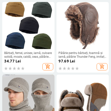
Bărbați, femei, unisex, iarnă, culoare
Pălărie pentru bărbați, toamnă și
solidă, moale, caldă, ceas, pălărie
iarnă, pălărie Thunder Feng, imitație
polară, căciulă îngroșată, rezistentă
de piele, în aer liber, rezistentă la
34.77
Lei
97.69
Lei
la vânt, în aer liber
vânt, călărie, protecție pentru urechi,
add_shopping_cart
add_shopping_cart
pălărie caldă de pilot