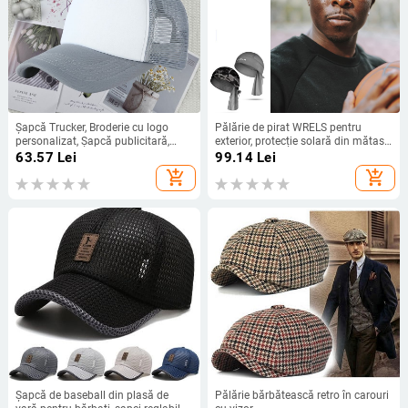
Șapcă Trucker, Broderie cu logo
Pălărie de pirat WRELS pentru
personalizat, Șapcă publicitară,
exterior, protecție solară din mătase
Imagine imprimată, Șapcă pentru
glacială, căptușeală pentru cască
63.57
Lei
99.14
Lei
sporturi și timp liber în aer liber
de bicicletă cu uscare rapidă,
add_shopping_cart
add_shopping_cart
pentru bărbați și femei
pălărie de vară, pălărie Harley
respirabilă
Șapcă de baseball din plasă de
Pălărie bărbătească retro în carouri