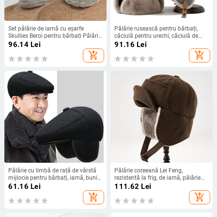
Set pălărie de iarnă cu eșarfe
Pălărie rusească pentru bărbați,
Skullies Beroi pentru bărbați Pălărie
căciulă pentru urechi, căciulă de
tricotată Femei Mască Gros
pilot, iarnă, cu îmbinare coreeană,
96.14
Lei
91.16
Lei
Balaclava Urechi Bonnet de lână
iepure artificială, Ushak, Bomber
add_shopping_cart
add_shopping_cart
Tub pentru gât masculin
Trapper, șapcă caldă îngroșată,
șapcă de schi pentru femei
Pălărie cu limbă de rață de vârstă
Pălărie coreeană Lei Feng,
mijlocie pentru bărbați, iarnă, bunic
rezistentă la frig, de iarnă, pălărie
bărbat, cadou, pălărie, tată, cu
îngroșată de protecție a urechilor,
61.16
Lei
111.62
Lei
urechi, călduță înainte, șapcă cu
pentru bărbați, în aer liber, de pluș,
add_shopping_cart
add_shopping_cart
limbă de rață, transport gratuit
căciuli de bombardier zburător