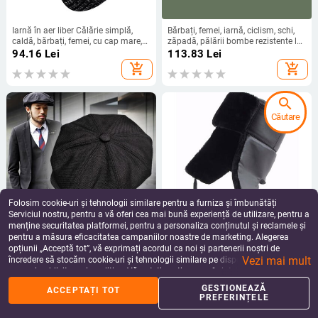
Iarnă în aer liber Călărie simplă,
Bărbați, femei, iarnă, ciclism, schi,
caldă, bărbați, femei, cu cap mare,
zăpadă, pălării bombe rezistente la
șapcă de lână tricotată îngroșată,
vânt, plus catifea, groasă, caldă,
94.16
Lei
113.83
Lei
pachet rezistent la rece.
protecție pentru urechi, șapcă
add_shopping_cart
add_shopping_cart
moale pentru urechi, căciuli de schi
pentru zăpadă.
search
Căutare
Folosim cookie-uri și tehnologii similare pentru a furniza și îmbunătăți
Serviciul nostru, pentru a vă oferi cea mai bună experiență de utilizare, pentru a
menține securitatea platformei, pentru a personaliza conținutul și reclamele și
pentru a măsura eficacitatea campaniilor noastre de marketing. Alegerea
Nouă pălărie beretă Gatsby pălării
Pălării noi de bombardier din
opțiunii „Acceptă tot”, vă exprimați acordul ca noi și partenerii noștri de
octogonale Șapcă retro britanică
bumbac, iarnă, bărbați, călărie
Vezi mai mult
Newsboy Bărbați și femei în aer
caldă rusă Ushanka, cu clapă
încredere să stocăm cookie-uri și tehnologii similare pe dispozitivul dvs. în
60.34
Lei
56.88
Lei
liber Universale șapci casual
pentru urechi, blană din piele
scopuri publicitare și analitice. Vă puteți gestiona preferințele în orice moment
add_shopping_cart
add_shopping_cart
artificială, șapcă militară de
făcând clic pe „Gestionează preferințele”. Pentru mai multe informații, vă
GESTIONEAZĂ
ACCEPTAȚI TOT
capcană, pentru femei
rugăm să consultați
Politica noastră de confidențialitate
.
PREFERINȚELE