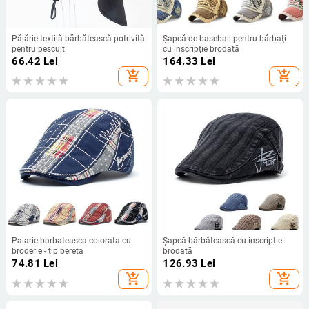
Pălărie textilă bărbătească potrivită
Şapcă de baseball pentru bărbaţi
pentru pescuit
cu inscripţie brodată
66.42
Lei
164.33
Lei
add_shopping_cart
add_shopping_cart
Palarie barbateasca colorata cu
Șapcă bărbătească cu inscripție
broderie - tip bereta
brodată
74.81
Lei
126.93
Lei
add_shopping_cart
add_shopping_cart