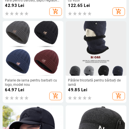
vară pentru bărbați, șapci reglabile,
cu vizor
respirabile, șapcă de alergare cu
42.93
Lei
122.65
Lei
uscare rapidă, șapcă de baseball
add_shopping_cart
add_shopping_cart
pentru bărbați, femei, sporturi în aer
liber
Palarie de iarna pentru barbati cu
Pălărie tricotată pentru bărbați de
logo, model nou
iarnă
64.97
Lei
49.85
Lei
add_shopping_cart
add_shopping_cart