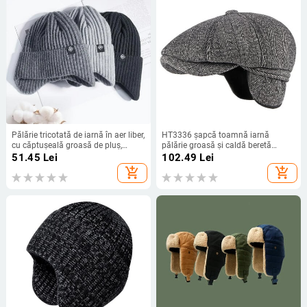
Pălărie tricotată de iarnă în aer liber,
HT3336 șapcă toamnă iarnă
cu căptușeală groasă de pluș,
pălărie groasă și caldă beretă
căptușeală, căptușeală, cu căciulă
bărbați șapcă bărbătească vintage
51.45
Lei
102.49
Lei
pentru urechi, pălării de bombardier
din lână beretă pălărie tată bunic
add_shopping_cart
add_shopping_cart
la modă ocazională, protecția
șapcă plată octogonală
urechilor pentru ciclism