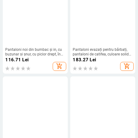
Pantaloni noi din bumbac și in, cu
Pantaloni evazați pentru bărbați,
buzunar și șnur, cu picior drept, în
pantaloni de catifea, culoare solidă,
carouri plate, respirabile, pentru
confortabili și moi, la modă de zi cu
116.71
Lei
183.27
Lei
exterior, de zi cu zi, pentru ieșiri, la
zi, pantaloni de stradă
add_shopping_cart
add_shopping_cart
modă, 2024