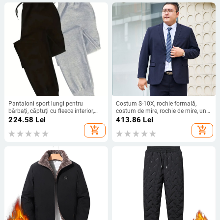
Pantaloni sport lungi pentru
Costum S-10X, rochie formală,
bărbați, căptuți cu fleece interior,
costum de mire, rochie de mire, un
talie medie, croială strânsă, picior
singur top, costum mic, mărime
224.58
Lei
413.86
Lei
drept slim
extra mare, haină pentru frate gras
add_shopping_cart
add_shopping_cart