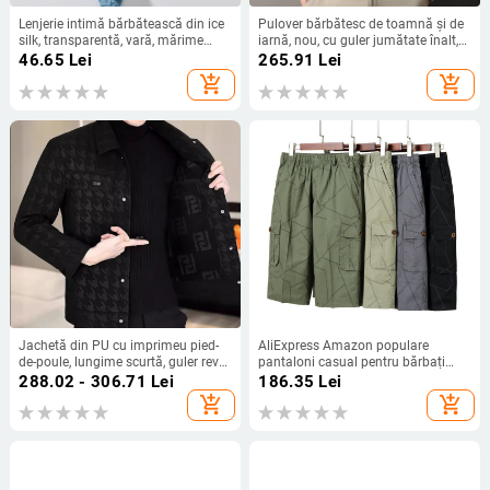
Lenjerie intimă bărbătească din ice
Pulover bărbătesc de toamnă și de
silk, transparentă, vară, mărime
iarnă, nou, cu guler jumătate înalt,
mare
trei nasturi, cămașă de bază, lejer,
46.65
Lei
265.91
Lei
casual, de zi cu zi, o generație de
add_shopping_cart
add_shopping_cart
păr
Jachetă din PU cu imprimeu pied-
AliExpress Amazon populare
de-poule, lungime scurtă, guler rever,
pantaloni casual pentru bărbați
închidere cu un rând de nasturi,
mărimi mari pantaloni pentru
288.02 - 306.71
Lei
186.35
Lei
casual pentru primăvară și toamnă
bărbați pantaloni crop comerț
add_shopping_cart
add_shopping_cart
exterior pantaloni crop pantaloni
pentru bărbați en-gros