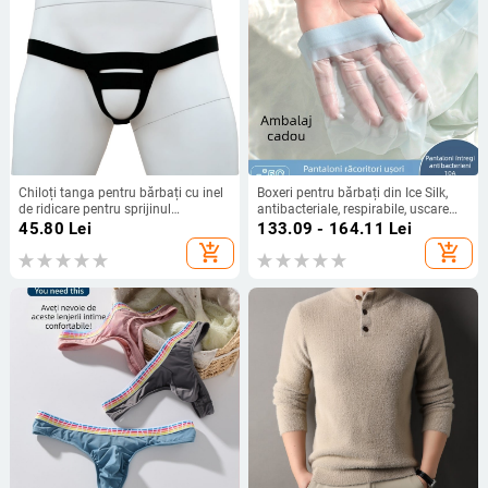
Chiloți tanga pentru bărbați cu inel
Boxeri pentru bărbați din Ice Silk,
de ridicare pentru sprijinul
antibacteriale, respirabile, uscare
testiculelor
rapidă, croială lejeră, în cutie cadou
45.80
Lei
133.09 - 164.11
Lei
add_shopping_cart
add_shopping_cart