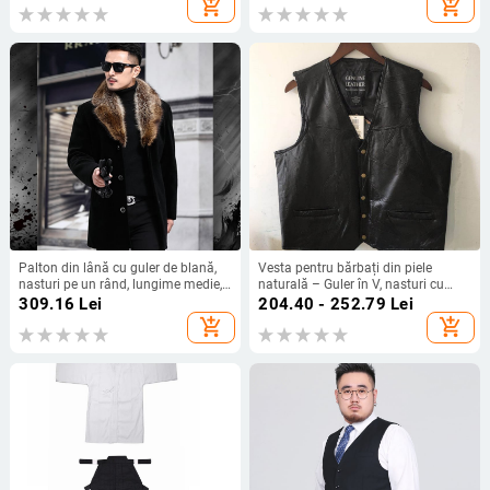
add_shopping_cart
add_shopping_cart
Palton din lână cu guler de blană,
Vesta pentru bărbați din piele
nasturi pe un rând, lungime medie,
naturală – Guler în V, nasturi cu
gros
închidere simplă, croială dreaptă,
309.16
Lei
204.40 - 252.79
Lei
stil cardigan lejer, din piele de miel
add_shopping_cart
add_shopping_cart