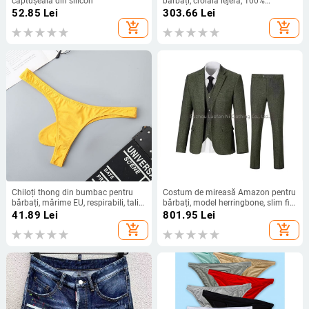
căptușeală din silicon
bărbați, croială lejeră, 100%
bumbac, RO-stil streetwear, vara
52.85
Lei
303.66
Lei
2025
add_shopping_cart
add_shopping_cart
Chiloți thong din bumbac pentru
Costum de mireasă Amazon pentru
bărbați, mărime EU, respirabili, talie
bărbați, model herringbone, slim fit,
joasă, culoare solidă, design în
din trei piese, cadou de nuntă
41.89
Lei
801.95
Lei
formă de U
pentru bărbați, pentru serviciu și
add_shopping_cart
add_shopping_cart
timp liber