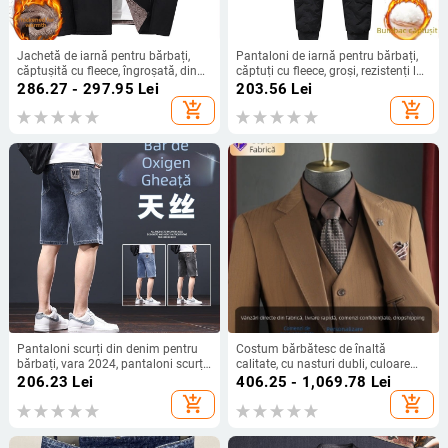
Jachetă de iarnă pentru bărbați,
Pantaloni de iarnă pentru bărbați,
căptușită cu fleece, îngroșată, din
căptuți cu fleece, groși, rezistenți la
fleece de miel, extrem de rece și
vânt, casual sport (Umplutură:
286.27 - 297.95
Lei
203.56
Lei
caldă, pentru tați de vârstă mijlocie
mătase-pamuk; Țesătură
add_shopping_cart
add_shopping_cart
și vârstnici, de dimensiuni mari din
principală: poliester; Țesătură:
bumbac
amestec bumbac-poliester; Talie:
joasă; Stil: mișcare)
Pantaloni scurți din denim pentru
Costum bărbătesc de înaltă
bărbați, vara 2024, pantaloni scurți
calitate, cu nasturi dubli, culoare
subțiri, drepți, vrac, la modă, casual,
maro, potrivit pentru nunți și
206.23
Lei
406.25 - 1,069.78
Lei
elastici, cu cinci puncte, lungime
evenimente oficiale, vestimentație
add_shopping_cart
add_shopping_cart
medie
business