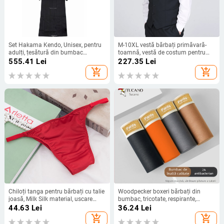
Set Hakama Kendo, Unisex, pentru
M-10XL vestă bărbați primăvară-
adulți, țesătură din bumbac
toamnă, vestă de costum pentru
amestec
domni, plus size până la 150 kg
555.41
Lei
227.35
Lei
add_shopping_cart
add_shopping_cart
Chiloți tanga pentru bărbați cu talie
Woodpecker boxeri bărbați din
joasă, Milk Silk material, uscare
bumbac, tricotate, respirante,
rapidă, elasticitate înaltă, fără
antibacteriene, talie medie, model
44.63
Lei
36.24
Lei
buzunar
solid
add_shopping_cart
add_shopping_cart