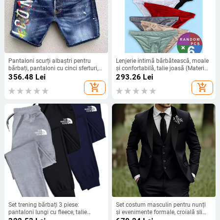
Pantaloni scurți albaștri pentru
Lenjerie intimă bărbătească, moale
bărbați, pantaloni cu cinci sferturi,
și confortabilă, talie joasă (Material
vopsiți la modă, pentru bărbați,
principal: acrilic; Nume material:
356.48
Lei
293.26
Lei
export de pe Aliexpress, pentru
Mitsubishi Meryl; Căptușeală:
add_shopping_cart
add_shopping_cart
bărbați
Cotton Modal; Sezon: Primăvară)
Set trening bărbați 3 piese:
Set costum masculin pentru nunți
pantaloni lungi cu fleece, talie
și evenimente formale, croială slim,
medie, croială mulată, imprimeu cu
rever clasic cu nasturi la un rând,