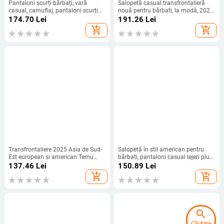
Pantaloni scurți bărbați, vară
Salopetă casual transfrontalieră
casual, camuflaj, pantaloni scurți
nouă pentru bărbați, la modă, 2024,
pentru bărbați, stil american, pliuri,
primăvară și toamnă, pantaloni cu
174.70
Lei
191.26
Lei
îmbrăcăminte exterioară la modă,
buzunare multiple, pantaloni casual
add_shopping_cart
add_shopping_cart
tineret la modă
pentru bărbați, producător en-gros
Transfrontaliere 2025 Asia de Sud-
Salopetă în stil american pentru
Est european și american Temu
bărbați, pantaloni casual lejeri plus
pantaloni tactici X9 din pânză în
size, pantaloni drepți japonezi de
137.46
Lei
150.89
Lei
carouri antrenament stretch casual
toamnă, marcă de modă, pantaloni
add_shopping_cart
add_shopping_cart
esențial multi-clapă buzunare
asortați pentru bărbați
pantaloni
search
Căutare