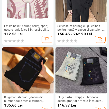
Ethika boxeri bărbați scurți, sport,
Set costum bărbați cu guler înalt
uscare rapidă, Ice Silk, respirabili,
pentru nuntă – sacou și pantaloni,
anti-frecare în zona inghinală
închidere cu un nasture, croială
112.58
Lei
156.45 - 242.90
Lei
slim, poliester 96%
add_shopping_cart
add_shopping_cart
Blugi bărbați drepți, denim din
Blugi bărbăți drepți cu broderie,
bumbac, talie medie, fermoar,
denim gros, talie medie, închidere
micro-elastici, lavabili
cu șiret, purtare zilnică
135.66
Lei
116.97
Lei