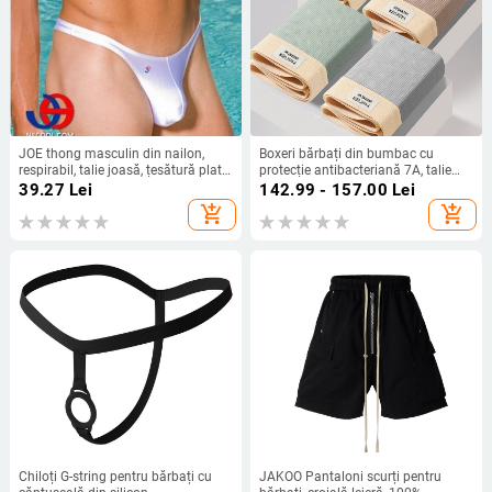
JOE thong masculin din nailon,
Boxeri bărbați din bumbac cu
respirabil, talie joasă, țesătură plată,
protecție antibacteriană 7A, talie
căptușeală 70–80% nailon
medie, uscare rapidă și respirabili
39.27
Lei
142.99 - 157.00
Lei
add_shopping_cart
add_shopping_cart
Chiloți G-string pentru bărbați cu
JAKOO Pantaloni scurți pentru