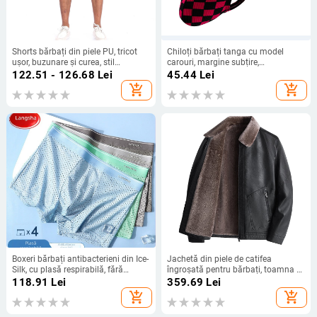
Shorts bărbați din piele PU, tricot
Chiloți bărbați tanga cu model
ușor, buzunare și curea, stil
carouri, margine subțire,
business casual
confortabili și respirabili
122.51 - 126.68
Lei
45.44
Lei
add_shopping_cart
add_shopping_cart
Boxeri bărbați antibacterieni din Ice-
Jachetă din piele de catifea
Silk, cu plasă respirabilă, fără
îngroșată pentru bărbați, toamna și
cusături, pentru vară.
iarna, îmbrăcăminte din piele PU,
118.91
Lei
359.69
Lei
piele ușoară, business casual, guler
add_shopping_cart
add_shopping_cart
pătrat, modă 100