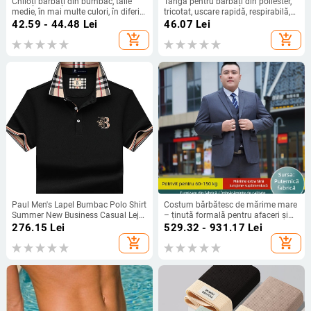
Chiloți bărbați din bumbac, talie
Tanga pentru bărbați din poliester,
medie, în mai multe culori, în diferite
tricotat, uscare rapidă, respirabilă,
mărimi
talie joasă
42.59 - 44.48
Lei
46.07
Lei
add_shopping_cart
add_shopping_cart
Paul Men's Lapel Bumbac Polo Shirt
Costum bărbătesc de mărime mare
Summer New Business Casual Lejer
– ținută formală pentru afaceri și
cu mânecă scurtă T-shirt bărbați la
nuntă
276.15
Lei
529.32 - 931.17
Lei
modă
add_shopping_cart
add_shopping_cart