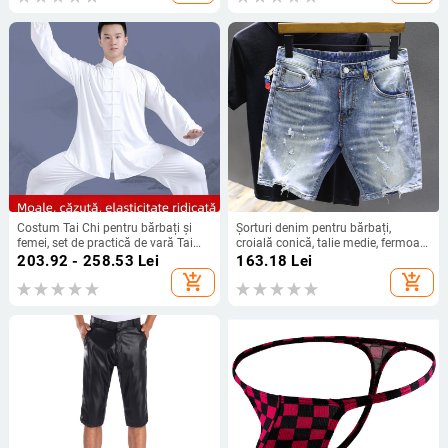
Costum Tai Chi pentru bărbați și
Șorturi denim pentru bărbați,
femei, set de practică de vară Tai
croială conică, talie medie, fermoar
Chi, stil chinezesc de reprezentație
frontal, material din denim de
203.92 - 258.53
Lei
163.18
Lei
bumbac
add_shopping_cart
add_shopping_cart