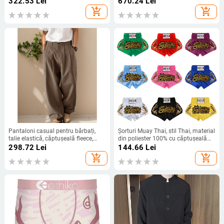
322.53
Lei
670.24
Lei
litere
100% poliester, potrivit primăvară și
add_shopping_cart
add_shopping_cart
toamnă
Pantaloni casual pentru bărbați,
Șorturi Muay Thai, stil Thai, material
talie elastică, căptușeală fleece,
din poliester 100% cu căptușeală
lungi, croială lejeră, Lycra țesătură,
din poliester, pentru arte marțiale,
298.72
Lei
144.66
Lei
potriviți pentru toate sezoanele
fitness și antrenamente extreme.
add_shopping_cart
add_shopping_cart