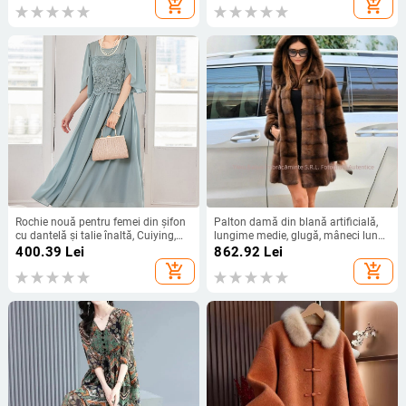
add_shopping_cart
add_shopping_cart
transfrontalieră
Rochie nouă pentru femei din șifon
Palton damă din blană artificială,
cu dantelă și talie înaltă, Cuiying,
lungime medie, glugă, mâneci lungi,
Cuiying, rochie lungă elegantă cu
stil elegant
400.39
Lei
862.92
Lei
mâneci volante 88336
add_shopping_cart
add_shopping_cart