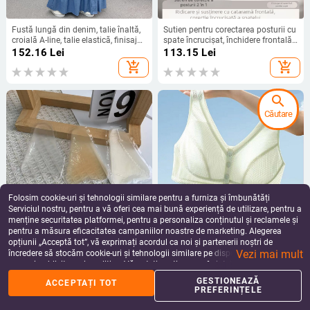
Fustă lungă din denim, talie înaltă,
Sutien pentru corectarea posturii cu
croială A-line, talie elastică, finisaj
spate încrucișat, închidere frontală,
lavat cu nisip
fără arcuri metalice, confortabil
152.16
Lei
113.15
Lei
add_shopping_cart
add_shopping_cart
search
Căutare
Folosim cookie-uri și tehnologii similare pentru a furniza și îmbunătăți
Serviciul nostru, pentru a vă oferi cea mai bună experiență de utilizare, pentru a
menține securitatea platformei, pentru a personaliza conținutul și reclamele și
pentru a măsura eficacitatea campaniilor noastre de marketing. Alegerea
Patch intim din silicon pentru
Sutien pentru vârstnici, fără arc,
opțiunii „Acceptă tot”, vă exprimați acordul ca noi și partenerii noștri de
lenjerie, transparent, subțire,
cupă completă, model de vară ușor,
Vezi mai mult
invizibil, formă camel toe, stil
închidere frontală, bretele duble fixe
încredere să stocăm cookie-uri și tehnologii similare pe dispozitivul dvs. în
38.60
Lei
53.21
Lei
picătură de apă
scopuri publicitare și analitice. Vă puteți gestiona preferințele în orice moment
add_shopping_cart
add_shopping_cart
făcând clic pe „Gestionează preferințele”. Pentru mai multe informații, vă
GESTIONEAZĂ
ACCEPTAȚI TOT
rugăm să consultați
Politica noastră de confidențialitate
.
PREFERINȚELE