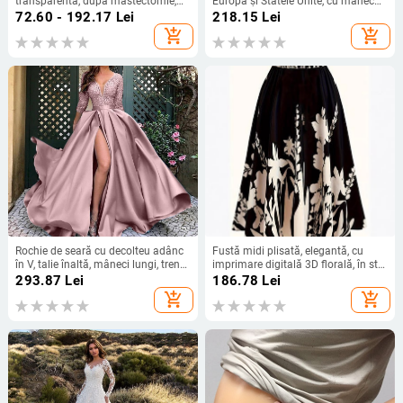
transparentă, după mastectomie,
Europa și Statele Unite, cu mânecă
pentru înot și lenjerie
lungă, plasă, cusături argintii, cu
72.60 - 192.17
Lei
218.15
Lei
guler rotund, industrie grea, fustă
add_shopping_cart
add_shopping_cart
elegantă de calitate la modă
Rochie de seară cu decolteu adânc
Fustă midi plisată, elegantă, cu
în V, talie înaltă, mâneci lungi, tren
imprimare digitală 3D florală, în stil
mic, fustă lungă
chinezesc, pentru femei
293.87
Lei
186.78
Lei
add_shopping_cart
add_shopping_cart