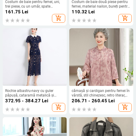
Costum de baie pentru femei, uni,
Costum de baie două piese pentru
trei piese, cu un umăr, spate
femei, material nailon, bureți pentru
decupat, poliester
sâni, fără suport metalic, model
161.75
Lei
110.32
Lei
solid, pentru înot
add_shopping_cart
add_shopping_cart
Rochie albastru-navy cu guler
cămașă și cardigan pentru femei în
păpușă, cataramă metalică și
vârstă, stil chinezesc, retro literar,
dantelă franțuzească hidrosolubilă,
conținut țesătură 30–50%, fără
372.95 - 384.27
Lei
206.71 - 260.45
Lei
stil sofisticat pentru doamne, rochie
guler
add_shopping_cart
add_shopping_cart
de lungime medie