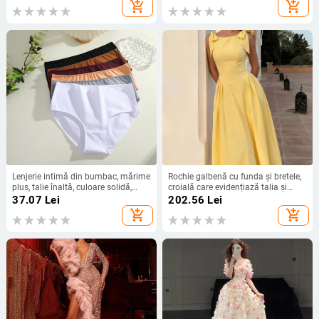
poliester 85% și căptușeală 15%,
vacanțe, spate gol
add_shopping_cart
add_shopping_cart
imprimeu cu flori zdrobite
Lenjerie intimă din bumbac, mărime
Rochie galbenă cu funda și bretele,
plus, talie înaltă, culoare solidă,
croială care evidențiază talia și
respirabilă, țesătură cu împletire
fustă evazată
37.07
Lei
202.56
Lei
simplă
add_shopping_cart
add_shopping_cart