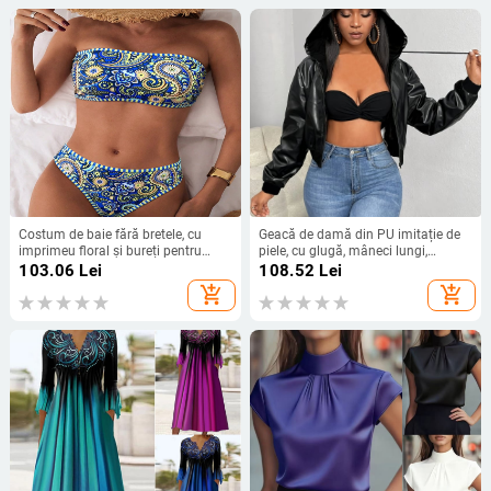
Costum de baie fără bretele, cu
Geacă de damă din PU imitație de
imprimeu floral și bureți pentru
piele, cu glugă, mâneci lungi,
bust, material poliester 82% +
lungime medie, stil street-hipster
103.06
Lei
108.52
Lei
căptușeală din spandex 18%,
add_shopping_cart
add_shopping_cart
pentru înot