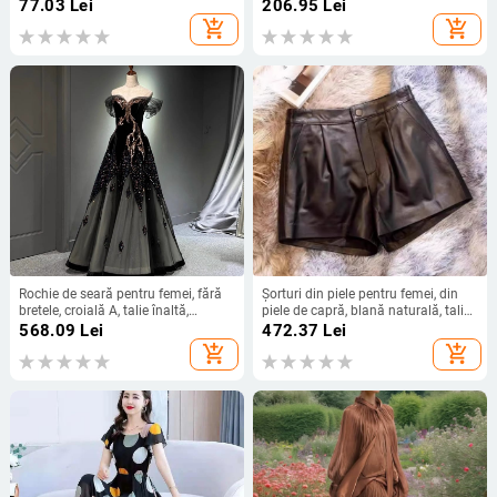
design transparent, lenjerie sexy,
cu mânecă scurtă și pantaloni, stil
77.03
Lei
206.95
Lei
spate gol, set cu slip tanga
occidental
add_shopping_cart
add_shopping_cart
Rochie de seară pentru femei, fără
Șorturi din piele pentru femei, din
bretele, croială A, talie înaltă,
piele de capră, blană naturală, talie
mâneci 3/4, fustă lungă
înaltă, lungime 3/4, design
568.09
Lei
472.37
Lei
patchwork, micro-elastic
add_shopping_cart
add_shopping_cart