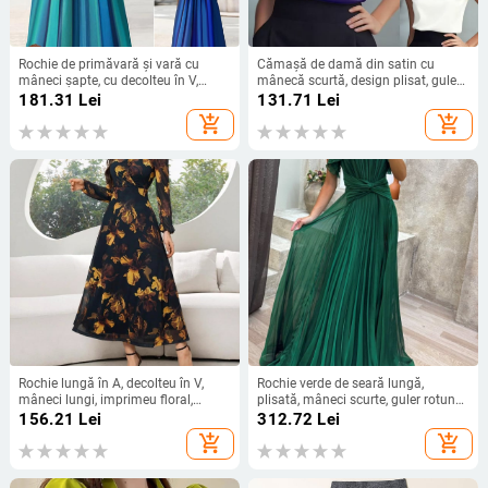
Rochie de primăvară și vară cu
Cămașă de damă din satin cu
mâneci șapte, cu decolteu în V,
mânecă scurtă, design plisat, guler
plisată, cu nasturi, stil european și
înalt, textură ușor zbârcită
181.31
Lei
131.71
Lei
american pentru femei, 20223
add_shopping_cart
add_shopping_cart
Rochie lungă în A, decolteu în V,
Rochie verde de seară lungă,
mâneci lungi, imprimeu floral,
plisată, mâneci scurte, guler rotund,
poliester
croială în A
156.21
Lei
312.72
Lei
add_shopping_cart
add_shopping_cart