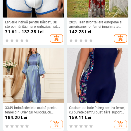
Lenjerie intimă pentru bărbați, 3D
2025 Transfrontaliere europene și
stereo mărită, mare, entuziasmat,
americane noi femei imprimate
complet, pantaloni de baie din
fustă de mărime mare vrac guler
71.61 - 132.35
Lei
142.28
Lei
silicon, pad pentru schi, sport,
rotund halat missi rochie de
add_shopping_cart
add_shopping_cart
protecție pentru bărbați, JJ Pad
vacanță la malul mării
3349 Îmbrăcăminte arabă pentru
Costum de baie întreg pentru femei,
femei din Orientul Mijlociu, cu
cu burete pentru bust, fără suport
dantelă, culoare solidă,
metalic, material poliester 82%,
184.20
Lei
159.11
Lei
transfrontalieră, cu mânecă lungă,
pentru înot și sporturi acvatice
add_shopping_cart
add_shopping_cart
rochie de comerț exterior europeană
și americană