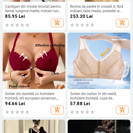
Cardigan din modal tricotat pentru
Rochie de paiete în croială A, fără
femei, lungime medie, mâneci lungi,
mâneci, talie medie, poliester și
guler rotund, model solid
elastan, detalii colaj, potrivită
85.95
Lei
253.20
Lei
pentru petreceri
add_shopping_cart
add_shopping_cart
Sutien din dantelă cu închidere
Sutien din nailon în stil vestă,
frontală, stil european-american,
închidere frontală, cupe de
cupe subțiri, design frumos la spate,
acoperire completă fără formare,
94.66
Lei
57.88
Lei
confortabil
bretele duble fixe
add_shopping_cart
add_shopping_cart