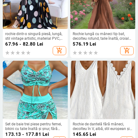
rochie dintr-o singură piesă, lungă,
Rochie lungă cu mâneci tip bat,
stil vintage artistic, material PVC,
decolteu rotund, talie înaltă, croială
decolteu rotund, mâneci scurte,
A-line, fermoar
67.96 - 82.80
Lei
576.19
Lei
primăvara 2025
add_shopping_cart
add_shopping_cart
Set de baie trei piese pentru femei,
Rochie de dantelă fără mâneci,
bikini cu talie înaltă și șnur, fără
decolteu în V, albă, stil european și
bretele, cu burete la bust, din
american, vară 2026 pentru plajă și
173.13 - 177.81
Lei
145.65
Lei