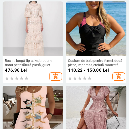
Rochie lungă tip cake, broderie
Costum de baie pentru femei, două
floral pe țesătură plasă, guler
piese, imprimat, croială modestă,
rotund, mâneci cu petale; poliester.
control abdomen, uscare rapidă,
476.96
Lei
110.22 - 150.00
Lei
potrivit pentru băi termale
add_shopping_cart
add_shopping_cart