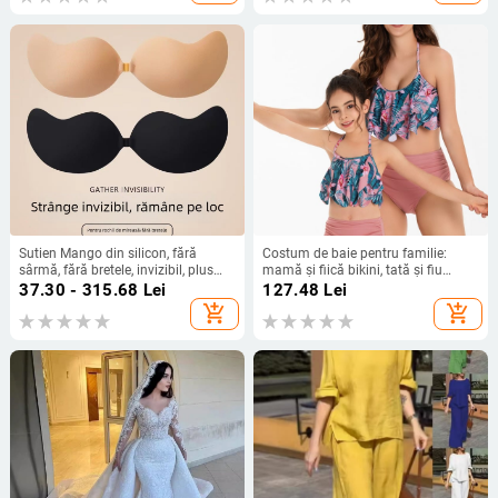
Sutien Mango din silicon, fără
Costum de baie pentru familie:
sârmă, fără bretele, invizibil, plus
mamă și fiică bikini, tată și fiu
size, subțire, pentru rochie de
șorturi de plajă cu talie elastică
37.30 - 315.68
Lei
127.48
Lei
mireasă, acoperire mameloane
add_shopping_cart
add_shopping_cart