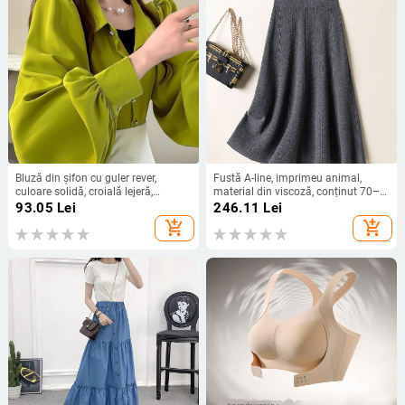
Bluză din șifon cu guler rever,
Fustă A-line, imprimeu animal,
culoare solidă, croială lejeră,
material din viscoză, conținut 70–
mâneci balon, mărime mare –
80%, iarna 2024
93.05
Lei
246.11
Lei
primăvară-toamnă 2025
add_shopping_cart
add_shopping_cart