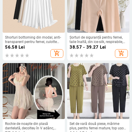
Shorturi bottoming din modal, anti-
Șorturi de siguranță pentru femei,
transparent pentru femei, culotte
talie înaltă, din ice-silk, respirabile,
căptușite cu strat interior ușor
elastice, ca bază sub haine
56.58
Lei
38.57 - 39.27
Lei
add_shopping_cart
add_shopping_cart
Rochie de noapte din plasă
Set de vară două piese, mărime
dantelată, decolteu în V adânc,
plus, pentru femei mature, top ușor