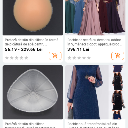
Proteză de sân din silicon în formă
Rochie de seară cu decolteu adânc
de picătură de apă pentru
în V, mâneci clopot, appliqué brodat
augmentare, recuperare și
cu paiete, croială lungă A-line
56.19 - 229.66
Lei
396.11
Lei
conturare
add_shopping_cart
add_shopping_cart
Protésă de sân din silicon
Rochie nouă transfrontalieră din