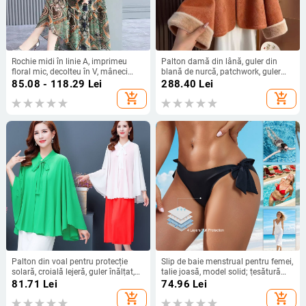
Rochie midi în linie A, imprimeu
Palton damă din lână, guler din
floral mic, decolteu în V, mâneci
blană de nurcă, patchwork, guler
scurte.
drept, închidere cu trei nasturi
85.08 - 118.29
Lei
288.40
Lei
add_shopping_cart
add_shopping_cart
Palton din voal pentru protecție
Slip de baie menstrual pentru femei,
solară, croială lejeră, guler înălțat,
talie joasă, model solid; țesătură
închidere cu un nasture, mâneci
principală nylon 85%, căptușeală
81.71
Lei
74.96
Lei
lungi
interioară poliester
add_shopping_cart
add_shopping_cart