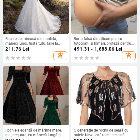
Rochie de mireasă din dantelă,
Burta falsă din silicon pentru
mâneci lungi, fustă tutu, talie la
fotografii și filmări, proteză pentru
mijloc, rochie lungă
sarcină, burtă de bere
211.76
Lei
491.31 - 1,688.06
Lei
add_shopping_cart
add_shopping_cart
Rochie elegantă de mărime mare,
O generație de rochii de seară cu
din jacquard, cu mânecă lungă și
paiete New Leaf, rochii de cină
guler pătrat, din catifea, mărime
europene și americane, șal Amazon