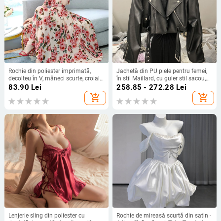
Rochie din poliester imprimată,
Jachetă din PU piele pentru femei,
decolteu în V, mâneci scurte, croială
în stil Maillard, cu guler stil sacou,
în linie A, lungime medie
fermoar, croială lejeră
83.90
Lei
258.85 - 272.28
Lei
add_shopping_cart
add_shopping_cart
Lenjerie sling din poliester cu
Rochie de mireasă scurtă din satin -