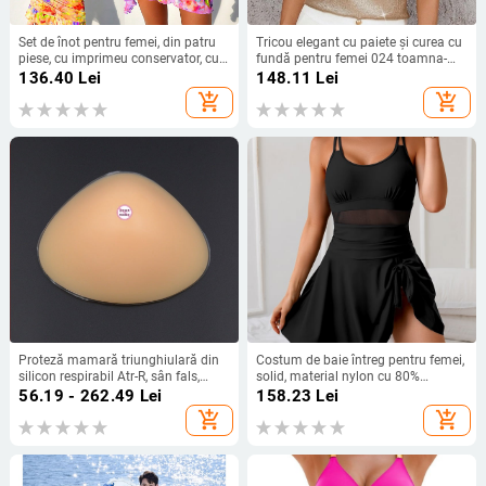
Set de înot pentru femei, din patru
Tricou elegant cu paiete și curea cu
piese, cu imprimeu conservator, cu
fundă pentru femei 024 toamna-
bureți pentru sâni, fără suport
iarna nou, mânecă zburătoare,
136.40
Lei
148.11
Lei
metalic; material principal: 82%
design personalizat, pulover
add_shopping_cart
add_shopping_cart
poliester, căptușeală: 18% spandex
Proteză mamară triunghiulară din
Costum de baie întreg pentru femei,
silicon respirabil Atr-R, sân fals,
solid, material nylon cu 80%
proteză mamară postoperatorie,
elastan, căptușeală poliester cu
56.19 - 262.49
Lei
158.23
Lei
producător en-gros
20% elastan, sutien cu burete fără
add_shopping_cart
add_shopping_cart
tijă metalică, spate decupat, uscare
rapidă, elasticitate înaltă