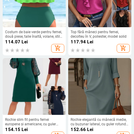
Costum de baie verde pentru femei,
Top fără mâneci pentru femei,
două piese, talie înaltă, volane, stil
decolteu în V, poliester, model solid
European-American
114.07
Lei
117.94
Lei
add_shopping_cart
add_shopping_cart
Rochie slim fit pentru femei
Rochie elegantă cu mânecă medie,
europene și americane, cu guler
cu buzunar lateral, cu guler rotund,
înalt, mânecă lungă, cu mânecă
versatilă, de culoare solidă, din
154.15
Lei
152.66
Lei
goală din dantelă, cusătură
Europa și America, 2025