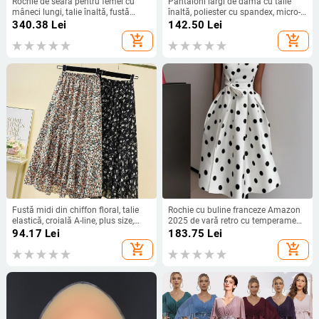
Rochie de seară pentru femei cu
Pantaloni largi de damă cu talie
mâneci lungi, talie înaltă, fustă
înaltă, poliester cu spandex, micro-
lungă, țesătură spray metalică,
elasticitate, stil street fashionista
340.38
Lei
142.50
Lei
poliester 95%+
add_shopping_cart
add_shopping_cart
Fustă midi din chiffon floral, talie
Rochie cu buline franceze Amazon
elastică, croială A-line, plus size,
2025 de vară retro cu temperament
siluetă drapată
nou, talie subțire, fustă pentru femei
94.17
Lei
183.75
Lei
add_shopping_cart
add_shopping_cart