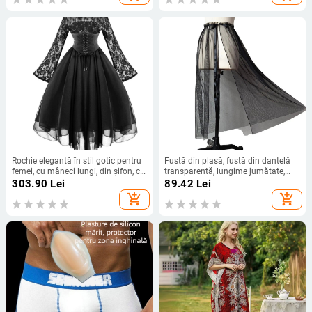
Rochie elegantă în stil gotic pentru
Fustă din plasă, fustă din dantelă
femei, cu mâneci lungi, din șifon, cu
transparentă, lungime jumătate,
cusături din dantelă, 2023
fustă medie, talie înaltă, drapată cu
303.90
Lei
89.42
Lei
un singur strat
add_shopping_cart
add_shopping_cart