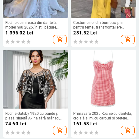
Rochie de mireasă din dantelă,
Costume noi din bumbac și in
model nou 2026, în stil pădure,
pentru femei, transfrontaliere
mâneci lungi, siluetă sirenă
europene și americane, primăvară
1,396.02
Lei
231.52
Lei
și vară 2025, pentru femei,
add_shopping_cart
add_shopping_cart
confortabile, de culoare pură, lejere,
casual, cu mânecă lungă, set din
două piese
Rochie Gatsby 1920 cu paiete și
Primăvara 2025 Rochie cu dantelă,
plasă, siluetă A-line, fără mâneci,
croială slim, cu carouri și bretele
decolteu adânc în V, cu mărgele.
S21920
74.60
Lei
161.58
Lei
add_shopping_cart
add_shopping_cart