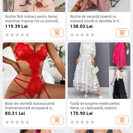
Rochie fără mâneci pentru femei,
Rochie de vacanță boemă cu
imprimeu tropical roz cu pisicuță
mânecă scurtă și decolteu în V,
cățărând pe o frânghie
model Independent Station
119.39
Lei
138.03
Lei
Amazon Crossborder
add_shopping_cart
add_shopping_cart
Body din dantelă dulce-picantă
Fustă de lungime medie pentru
tridimensională europeană și
femei, cu căptușeală, explozii
americană nouă din fabrică 2022,
transfrontaliere europene și
80.31
Lei
170.90
Lei
tentație sexy, comerț exterior,
americane, primăvară și vară,
add_shopping_cart
add_shopping_cart
lenjerie intimă, pijamale sexy
tridimensional, cusut decorativ,
plasă, cusut, fustă