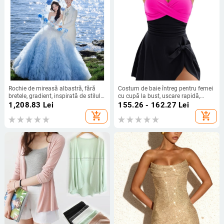
Rochie de mireasă albastră, fără
Costum de baie întreg pentru femei
bretele, gradient, inspirată de stilul
cu cupă la bust, uscare rapidă,
francez, simplă și proaspătă pentru
elasticitate înaltă, din nailon 80/20
1,208.83
Lei
155.26 - 162.27
Lei
ședințe foto
cu căptușeală de poliester, fără
add_shopping_cart
add_shopping_cart
mâneci, 195 g