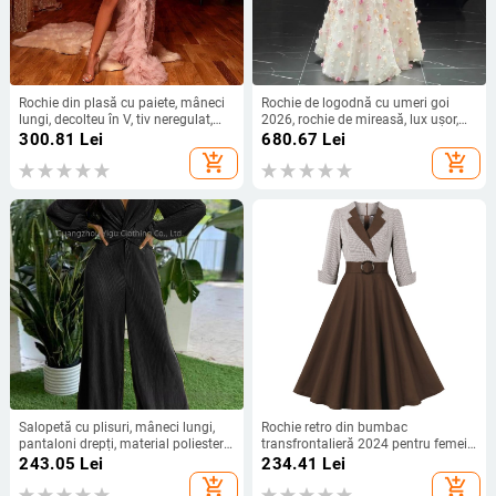
Rochie din plasă cu paiete, mâneci
Rochie de logodnă cu umeri goi
lungi, decolteu în V, tiv neregulat,
2026, rochie de mireasă, lux ușor,
rochie de seară
croială de înaltă clasă pentru nuntă
300.81
Lei
680.67
Lei
add_shopping_cart
add_shopping_cart
Salopetă cu plisuri, mâneci lungi,
Rochie retro din bumbac
pantaloni drepți, material poliester-
transfrontalieră 2024 pentru femei,
spandex, stil street hipster,
stil Hepburn european și american,
243.05
Lei
234.41
Lei
Primăvara 2025
carouri, cu mânecă trei sferturi,
add_shopping_cart
add_shopping_cart
fustă cu tiv mare, culoare cafea