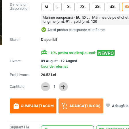
Dimensiuni
M
L
XL
2XL
3XL
4XL
5
disponibile:
Mărime europeană - EU:
5XL
Mărimea de pe etichet
lungime (cm):
91
șold (cm):
120
check_circle
Acest produs corespunde ca mărime.
Stare:
Disponibil
redeem
NEWRO
-10% pentru noi clienți cu cod:
Livrare:
09 August - 12 August
Ușor de returnat
Preț Livrare:
26.52
Lei
remove
add
Cantitate:
1
local_mall
add_shopping_cart
favorite
Adaugă la 
CUMPĂRAȚI ACUM
ADAUGAȚI ÎN COȘ
Siguranță la