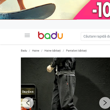
menu
Badu
Haine
Haine bărbați
Pantaloni bărbați