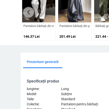
chevron_left
Pantaloni bărbați din in, croială dreaptă, stil business lejer, p
Pantaloni bărbați din piele PU, croial
Bărbați gr
146.37
Lei
201.49
Lei
221.44 -
Prezentare generală
Specificații produs
lungime:
Lung
Model:
Subţire
Talie:
Standard
Colectie:
Pantaloni pentru bărbați