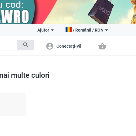
Ajutor
/
Română
/
RON
search
account_circle
shopping_basket
Conectați-vă
mai multe culori