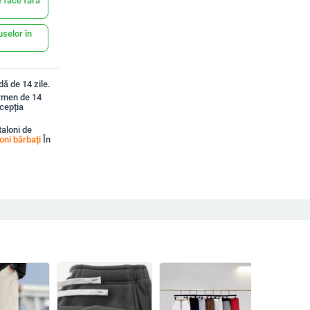
 face fără
uselor în
ă de 14 zile.
ermen de 14
xcepția
aloni de
oni bărbați
În