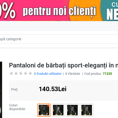
Pantaloni de bărbați sport-eleganți în 
0
Evaluări utilizator
4
Vândute
Cod produs:
71235
140.53
Lei
Preț:
Culori
disponibile: