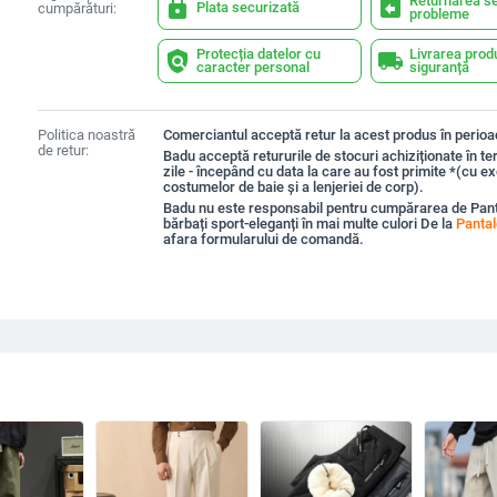
Returnarea se
lock
assignment_return
Plata securizată
cumpărături:
probleme
Protecția datelor cu
Livrarea prod
policy
local_shipping
caracter personal
siguranță
Politica noastră
Comerciantul acceptă retur la acest produs în perioad
de retur:
Badu acceptă retururile de stocuri achiziționate în t
zile - începând cu data la care au fost primite *(cu e
costumelor de baie și a lenjeriei de corp).
Badu nu este responsabil pentru cumpărarea de Pant
bărbați sport-eleganți în mai multe culori De la
Pantal
afara formularului de comandă.