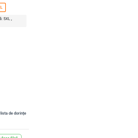
XL
ă:
5XL
lista de dorințe