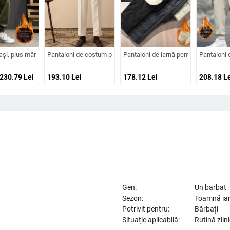
urtare zilnică, patru sezoane, toamnă 2025
ă dreaptă, talie medie, 100% piele artificială, culoare uni
ași, plus mărime, pantaloni din fleece liniștiți, toamna și iarna, la modă, verzi, lar
Pantaloni de costum pentru bărbați, talie înaltă, croială dreaptă,
Pantaloni de iarnă pentru bărbați, ump
Pantaloni d
 230.79
Lei
193.10
Lei
178.12
Lei
208.18
Le
Gen:
Un barbat
Sezon:
Toamnă ia
Potrivit pentru:
Bărbați
Situație aplicabilă:
Rutină ziln