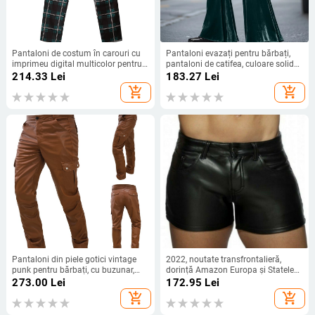
Pantaloni de costum în carouri cu
Pantaloni evazați pentru bărbați,
imprimeu digital multicolor pentru
pantaloni de catifea, culoare solidă,
bărbați la modă
confortabili și moi, la modă de zi cu
214.33
Lei
183.27
Lei
zi, pantaloni de stradă
add_shopping_cart
add_shopping_cart
Pantaloni din piele gotici vintage
2022, noutate transfrontalieră,
punk pentru bărbați, cu buzunar,
dorință Amazon Europa și Statele
populari de Amazon, cu curea PU,
Unite, culoare solidă, pantaloni
273.00
Lei
172.95
Lei
casual, PK01
scurți din piele pentru bărbați,
add_shopping_cart
add_shopping_cart
casual, stație independentă
AliExpress