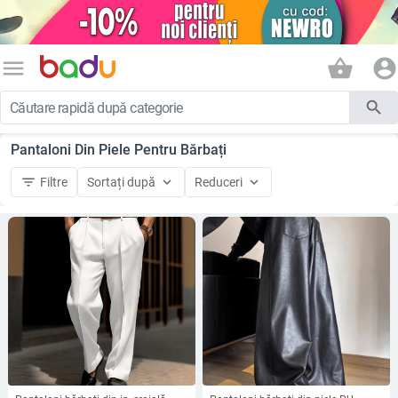
menu
shopping_basket
account_circle
search
Pantaloni Din Piele Pentru Bărbați
filter_list
keyboard_arrow_down
keyboard_arrow_down
Filtre
Sortați după
Reduceri