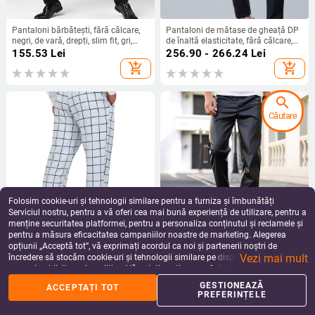
Pantaloni bărbătești, fără călcare,
Pantaloni de mătase de gheață DP
negri, de vară, drepți, slim fit, gri,
de înaltă elasticitate, fără călcare,
profesional, elegant, albastru regal,
pentru bărbați, verticali, anti-rid,
155.53
Lei
256.90 - 266.24
Lei
bleumarin, pantaloni de afaceri
pantaloni pentru bărbați, pantaloni
add_shopping_cart
add_shopping_cart
casual stretch, rochie profesională
search
Căutare
Folosim cookie-uri și tehnologii similare pentru a furniza și îmbunătăți
Serviciul nostru, pentru a vă oferi cea mai bună experiență de utilizare, pentru a
menține securitatea platformei, pentru a personaliza conținutul și reclamele și
pentru a măsura eficacitatea campaniilor noastre de marketing. Alegerea
2025Wish Aliexpress Ebay Amazon
Pantaloni de piele pentru
opțiunii „Acceptă tot”, vă exprimați acordul ca noi și partenerii noștri de
Pantaloni casual pentru bărbați
motociclete pentru bărbați, de
Vezi mai mult
europeni și americani
primăvară și toamnă, noi, la pachet,
încredere să stocăm cookie-uri și tehnologii similare pe dispozitivul dvs. în
162.73
Lei
242.63
Lei
transfrontalieri, en-gros, europeni și
scopuri publicitare și analitice. Vă puteți gestiona preferințele în orice moment
add_shopping_cart
add_shopping_cart
americani, din piele PU, drepți
făcând clic pe „Gestionează preferințele”. Pentru mai multe informații, vă
GESTIONEAZĂ
ACCEPTAȚI TOT
rugăm să consultați
Politica noastră de confidențialitate
.
PREFERINȚELE