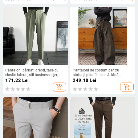
Pantaloni bărbați drepti, talie cu
Pantaloni de costum pentru
elastic lateral, stil business lejer,
bărbați, pliuri în linie A, lână,
țesătură poliesterică pentru
oversize, croială largă, toamnă-
171.22
Lei
249.18
Lei
primăvară-toamnă
iarnă
add_shopping_cart
add_shopping_cart