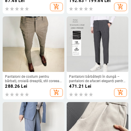
87.48
Lei
192.63 - 199.64
Lei
add_shopping_cart
add_shopping_cart
Pantaloni de costum pentru
Pantaloni bărbătești în dungă –
bărbați, croială dreaptă, stil coreean
pantaloni de afaceri eleganți pentru
slim, țesătură poliesterică (95%
iarnă, croială dreaptă, slim, stil
288.26
Lei
471.21
Lei
poliester), lansare toamnă 2022
coreean
add_shopping_cart
add_shopping_cart