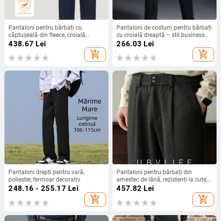
Pantaloni pentru bărbați cu
Pantaloni de costum pentru bărbați
căptușeală din fleece, croială
cu croială dreaptă – stil business
dreaptă, pantaloni de lucru,
ușor, țesătură Nylon 78,7% /
438.67
Lei
266.03
Lei
impermeabili și rezistenți la ulei, cu
Elastan 5,2%, elasticitate pe patru
add_shopping_cart
add_shopping_cart
buzunare multiple
fețe, potriviți pentru toate
anotimpurile
Pantaloni drepti pentru vară,
Pantaloni pentru bărbați din
poliester, fermoar decorativ
amestec de lână, rezistenți la cute,
croi drept, pantaloni de costum,
248.16 - 255.17
Lei
457.82
Lei
confort plăcut pentru piele,
add_shopping_cart
add_shopping_cart
primăvara 2026