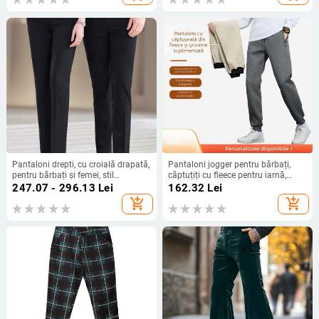
Pantaloni drepti, cu croială drapată,
Pantaloni jogger pentru bărbați,
pentru bărbați și femei, stil
căptuțiți cu fleece pentru iarnă,
business-casual, elastici, lungime
croială lejeră, talie medie, 100%
247.07 - 296.13
Lei
162.32
Lei
9/10, vară
poliester
add_shopping_cart
add_shopping_cart