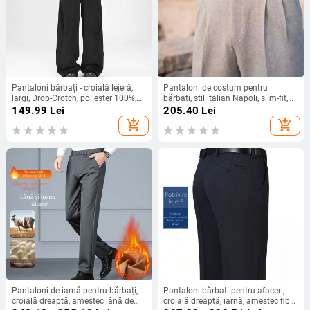
Pantaloni bărbați - croială lejeră,
Pantaloni de costum pentru
largi, Drop-Crotch, poliester 100%,
bărbați, stil italian Napoli, slim-fit,
primăvară și toamnă
talie înaltă, croială dreaptă,
149.99
Lei
205.40
Lei
amestec poliester 96%, tratament
add_shopping_cart
add_shopping_cart
anti-încrețire
Pantaloni de iarnă pentru bărbați,
Pantaloni bărbați pentru afaceri,
croială dreaptă, amestec lână de
croială dreaptă, iarnă, amestec fibre