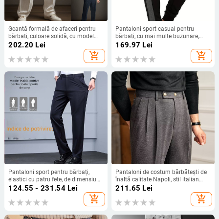
Geantă formală de afaceri pentru
Pantaloni sport casual pentru
bărbați, culoare solidă, cu model
bărbați, cu mai multe buzunare,
waffle, cu față oblică, dreaptă,
căptușiți cu fleece, de toamnă și de
202.20
Lei
169.97
Lei
casual, pantaloni la modă pentru
iarnă, noi, de culoare asortată
add_shopping_cart
add_shopping_cart
vacanță
Pantaloni sport pentru bărbați,
Pantaloni de costum bărbătești de
elastici cu patru fețe, de dimensiuni
înaltă calitate Napoli, stil italian
mari, pentru bărbați, casual, drepți,
parizian, cu cataramă lungă,
124.55 - 231.54
Lei
211.65
Lei
largi, plus pantaloni groși pentru
pantaloni de costum lungi pentru
add_shopping_cart
add_shopping_cart
bărbați, toamna și iarna, pantaloni
bărbați, fără călcare, cu 9 puncte,
groși de afaceri
din lână, all-match