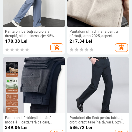
Pantaloni bărbați cu croială
Pantaloni slim din lână pentru
dreaptă, stil business lejer, 95%
bărbați, iarna 2025, aspect
poliester, amestec de fibre chimice,
sofisticat, casual de înaltă clasă,
170.38
Lei
217.34
Lei
tratament anti-șifonare
modă britano-coreeană, pantaloni
add_shopping_cart
add_shopping_cart
de costum modern
Pantaloni bărbătești din lână
Pantaloni din lână pentru bărbați,
modală – calzi, fără călcare,
croiți drept, talie înaltă, vară, 52%
pantaloni de birou eleganți
lână, stil business formal
349.06
Lei
586.72
Lei