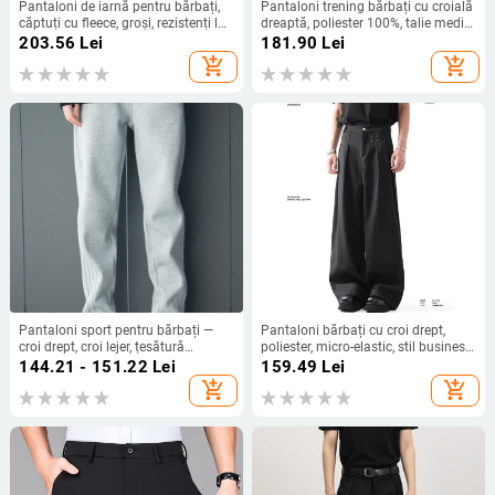
Pantaloni de iarnă pentru bărbați,
Pantaloni trening bărbați cu croială
căptuți cu fleece, groși, rezistenți la
dreaptă, poliester 100%, talie medie,
vânt, casual sport (Umplutură:
stil sport-casual, pentru toate
203.56
Lei
181.90
Lei
mătase-pamuk; Țesătură
sezoanele
add_shopping_cart
add_shopping_cart
principală: poliester; Țesătură:
amestec bumbac-poliester; Talie:
joasă; Stil: mișcare)
Pantaloni sport pentru bărbați —
Pantaloni bărbați cu croi drept,
croi drept, croi lejer, țesătură
poliester, micro-elastic, stil business
catifelată, fibre Cupro, iarnă
casual lejer, primăvară–toamnă
144.21 - 151.22
Lei
159.49
Lei
add_shopping_cart
add_shopping_cart