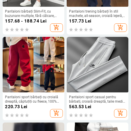
Pantaloni bărbați Slim-Fit, cu
Pantaloni trening bărbați în stil
buzunare multiple, fără călcare,
machete, all-season, croială lejeră,
amestec de fibre chimice, 85%
65% poliester, cusătură splicing,
157.68 - 188.74
Lei
157.73
Lei
poliester
talie medie, drept
add_shopping_cart
add_shopping_cart
Pantaloni sport bărbați cu croială
Pantaloni sport casual pentru
dreaptă, căptuțiți cu fleece, 100%
bărbați, croială dreaptă, talie medie,
poliester, talie medie
toamnă 2025, amestec poliester-
220.73
Lei
563.53
Lei
bumbac-elastan (52,5% poliester,
add_shopping_cart
add_shopping_cart
40,9% bumbac, 6,6% elastan)