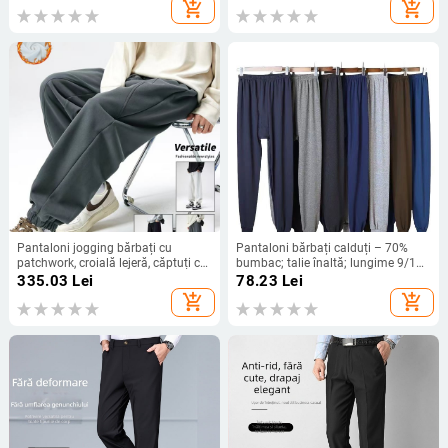
dreaptă, lungi
add_shopping_cart
add_shopping_cart
Pantaloni jogging bărbați cu
Pantaloni bărbați calduți – 70%
patchwork, croială lejeră, căptuți cu
bumbac; talie înaltă; lungime 9/10;
fleece pentru iarnă, sport casual
pantaloni cu mansete; protecție
335.03
Lei
78.23
Lei
pentru genunchi și talie
add_shopping_cart
add_shopping_cart