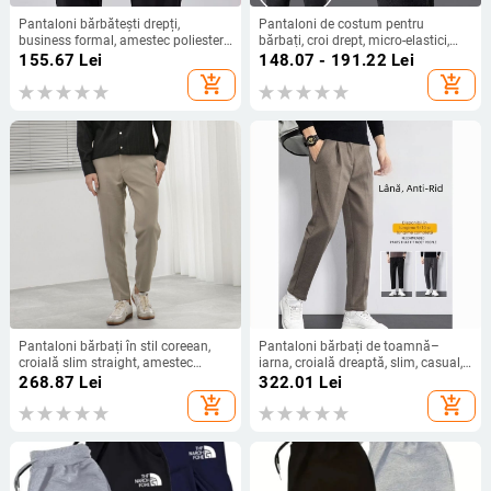
Pantaloni bărbătești drepți,
Pantaloni de costum pentru
business formal, amestec poliester,
bărbați, croi drept, micro-elastici,
Primăvara 2025
fără călcare, 65,8% poliester,
155.67
Lei
148.07 - 191.22
Lei
potriviți pentru primăvară și
add_shopping_cart
add_shopping_cart
toamnă
Pantaloni bărbați în stil coreean,
Pantaloni bărbați de toamnă–
croială slim straight, amestec
iarna, croială dreaptă, slim, casual,
poliester-spandex 91.1%/8.9%,
cu efect drapat, lungime cropped
268.87
Lei
322.01
Lei
elastici, pentru primăvară
add_shopping_cart
add_shopping_cart