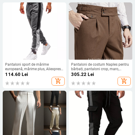
Pantaloni sport de mărime
Pantaloni de costum Naples pentru
europeană, mărime plus, Aliexpress
bărbați, pantaloni crop, maro,
Export, cei mai bine vânduți,
drepți, drapați, business casual,
114.60
Lei
305.22
Lei
pantaloni la modă cu design de
talie înaltă, croială slim fit pentru
add_shopping_cart
add_shopping_cart
îmbinare, pantaloni sport
bărbați