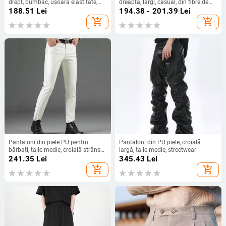
drept, bumbac, ușoară elastitate,
dreaptă, largi, casual, din fibre de
primăvara 2025
poliester, ușor elastici, talie medie,
188.51
Lei
194.38 - 201.39
Lei
lungi
add_shopping_cart
add_shopping_cart
Pantaloni din piele PU pentru
Pantaloni din PU piele, croială
bărbați, talie medie, croială strânsă,
largă, talie medie, streetwear
stil coreean, pentru vară și dans
241.35
Lei
345.43
Lei
add_shopping_cart
add_shopping_cart