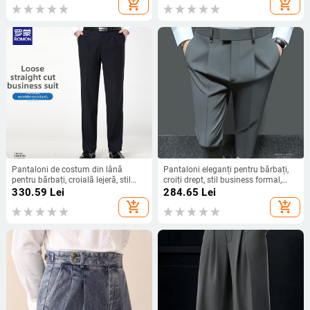
add_shopping_cart
add_shopping_cart
Pantaloni de costum din lână
Pantaloni eleganți pentru bărbați,
pentru bărbați, croială lejeră, stil
croiți drept, stil business formal,
business formal, 75% lână, sezon
material acrilic, pentru purtare
330.59
Lei
284.65
Lei
primăvară-toamnă, lansare toamnă
zilnică
add_shopping_cart
add_shopping_cart
2025, nasturi.