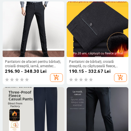
Pantaloni de afaceri pentru bărbați,
Pantaloni de bărbați, croială
croială dreaptă, iarnă, amestec
dreaptă, cu căptușeală fleece,
poliester-viscoză, finisaj fără
pentru iarnă, croială relaxată,
296.90 - 348.30
Lei
190.15 - 332.67
Lei
călcare
pentru bărbați adulți de vârstă
add_shopping_cart
add_shopping_cart
mijlocie