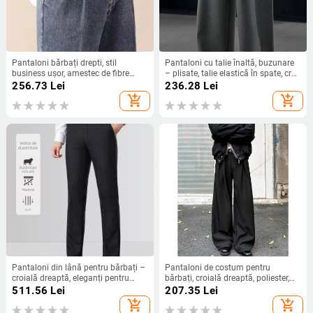
Pantaloni bărbați drepti, stil
Pantaloni cu talie înaltă, buzunare
business ușor, amestec de fibre
– plisate, talie elastică în spate, croi
chimice cu 40% poliester, toamnă
drept, lungi
256.73
Lei
236.28
Lei
2024
add_shopping_cart
add_shopping_cart
Pantaloni din lână pentru bărbați –
Pantaloni de costum pentru
croială dreaptă, eleganți pentru
bărbați, croială dreaptă, poliester,
afaceri
iarnă casual, finisaj creț
511.56
Lei
207.35
Lei
add_shopping_cart
add_shopping_cart