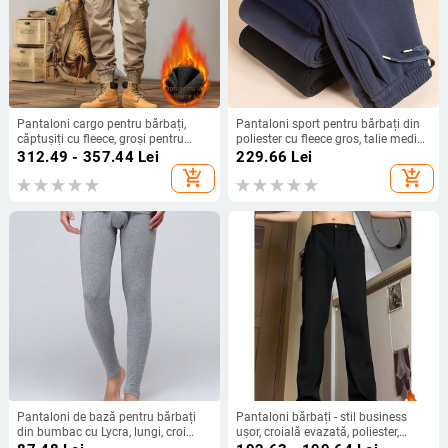
Pantaloni cargo pentru bărbați,
Pantaloni sport pentru bărbați din
căptușiți cu fleece, groși pentru
poliester cu fleece gros, talie medie,
toamnă și iarnă, croială dreaptă, stil
croi drept, pentru iarnă
312.49 - 357.44
Lei
229.66
Lei
casual, inspirați de design japonez
add_shopping_cart
add_shopping_cart
Pantaloni de bază pentru bărbați
Pantaloni bărbați - stil business
din bumbac cu Lycra, lungi, croi
ușor, croială evazată, poliester,
slim
elasticitate ușoară, lungime lungă