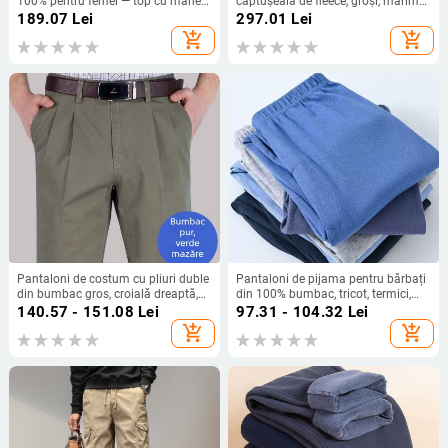
100% pentru femei — top cu mâneci
căptușeală de fleece, groși, mărime
lungi și pantaloni lungi, toamnă-
plus, casual
189.07
Lei
297.01
Lei
iarnă
add_shopping_cart
add_shopping_cart
Pantaloni de costum cu pliuri duble
Pantaloni de pijama pentru bărbați
din bumbac gros, croială dreaptă,
din 100% bumbac, tricot, termici,
plus size, pentru bărbați adulți, stil
talie înaltă, croială lejeră pentru
140.57 - 151.08
Lei
97.31 - 104.32
Lei
business casual
casă
add_shopping_cart
add_shopping_cart