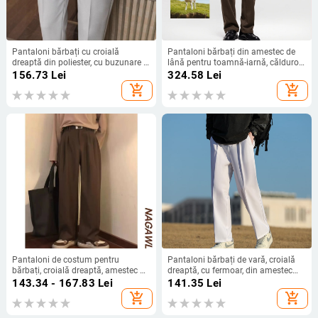
Pantaloni bărbați cu croială
Pantaloni bărbați din amestec de
dreaptă din poliester, cu buzunare —
lână pentru toamnă-iarnă, călduroși
vară (bărbați • croială dreaptă •
și comozi, croială dreaptă,
156.73
Lei
324.58
Lei
poliester • buzunare)
pantaloni lungi pentru ținute
add_shopping_cart
add_shopping_cart
business casual.
Pantaloni de costum pentru
Pantaloni bărbați de vară, croială
bărbați, croială dreaptă, amestec de
dreaptă, cu fermoar, din amestec
in și corduroy, pentru primăvară
poliester
143.34 - 167.83
Lei
141.35
Lei
casual
add_shopping_cart
add_shopping_cart