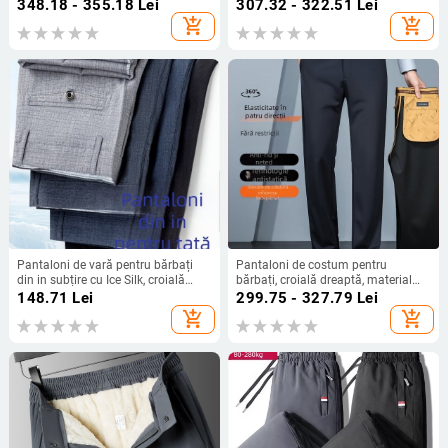
oaie și mătase, căptușeală fleece,
chimice cu poliester, decor buzunar
348.18 - 355.18
Lei
307.32 - 322.51
Lei
elastici, stil business casual
add_shopping_cart
add_shopping_cart
Pantaloni de vară pentru bărbați
Pantaloni de costum pentru
din in subțire cu Ice Silk, croială
bărbați, croială dreaptă, material
dreaptă, lungi, lejeri, pentru bărbați
gros, toamnă 2025, business
148.71
Lei
299.75 - 327.79
Lei
de vârstă mijlocie și în vârstă
casual, cu elastan, rezistenți la
add_shopping_cart
add_shopping_cart
șifonare