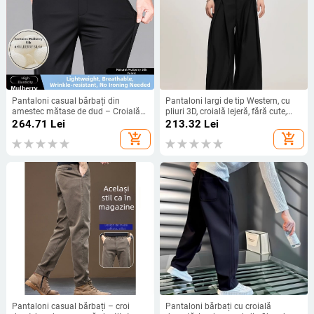
Pantaloni casual bărbați din
Pantaloni largi de tip Western, cu
amestec mătase de dud – Croială
pliuri 3D, croială lejeră, fără cute,
lejeră, Micro-elastici, Respirabili,
100% poliester, toamnă
264.71
Lei
213.32
Lei
Fără călcare
add_shopping_cart
add_shopping_cart
Pantaloni casual bărbați – croi
Pantaloni bărbați cu croială