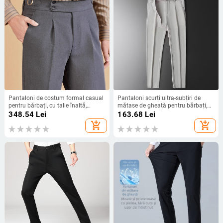
Pantaloni de costum formal casual
Pantaloni scurți ultra-subțiri de
pentru bărbați, cu talie înaltă,
mătase de gheață pentru bărbați,
Hailimengsi, fără călcat, italieni, cu
pantaloni lungi, stil business, slim
348.54
Lei
163.68
Lei
o singură pliere, Napoli
fit, drapaj, casual, costum
add_shopping_cart
add_shopping_cart