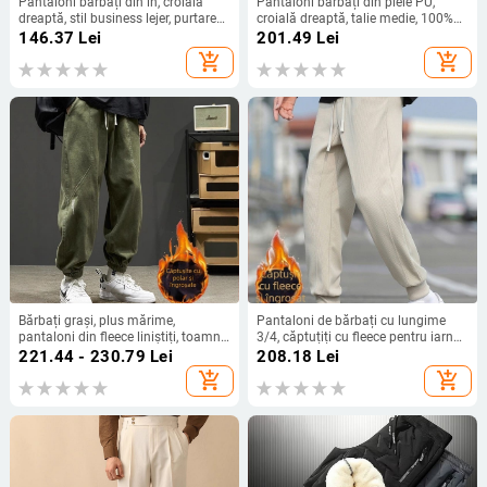
Pantaloni bărbați din in, croială
Pantaloni bărbați din piele PU,
dreaptă, stil business lejer, purtare
croială dreaptă, talie medie, 100%
zilnică, patru sezoane, toamnă
piele artificială, culoare uni
146.37
Lei
201.49
Lei
2025
add_shopping_cart
add_shopping_cart
Bărbați grași, plus mărime,
Pantaloni de bărbați cu lungime
pantaloni din fleece liniștiți, toamna
3/4, căptuțiți cu fleece pentru iarnă,
și iarna, la modă, verzi, largi,
largi, casual, pentru bărbați de talie
221.44 - 230.79
Lei
208.18
Lei
salopete pentru bărbați, pantaloni
mică
add_shopping_cart
add_shopping_cart
casual cu picior, potrivite pentru
toate tipurile