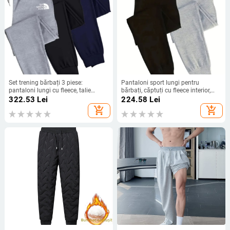
Set trening bărbați 3 piese:
Pantaloni sport lungi pentru
pantaloni lungi cu fleece, talie
bărbați, căptuți cu fleece interior,
medie, croială mulată, imprimeu cu
talie medie, croială strânsă, picior
322.53
Lei
224.58
Lei
litere
drept slim
add_shopping_cart
add_shopping_cart