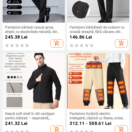
Pantaloni bărbați casual groși,
Pantaloni bărbătești de costum cu
drepti, cu elasticitate ridicată, din
croială dreaptă, fără călcare, stil
amestec nylon, stil business lejer,
business casual pentru muncă,
245.38
Lei
146.86
Lei
toamnă 2025
primăvară-toamnă
add_shopping_cart
add_shopping_cart
Geacă soft shell în stil cardigan
Pantaloni încălziți electric
pentru bărbați – respirabilă,
inteligenți, căptuți cu fleece, croială
impermeabilă, rezistentă la vânt,
drept, talie medie, amestec din fibre
241.32
Lei
312.11 - 508.61
Lei
rezistentă la uzură, din poliester
de poliester
add_shopping_cart
add_shopping_cart