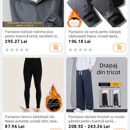
Pantaloni bărbați mărime plus
Pantaloni de iarnă pentru bărbați,
pentru toamnă-iarnă, rezistenți la
căptușeală fleece, croială lejeră,
vânt și apă, căptușiți cu fleece,
rezistenți la vânt, calzi, casual
295.27
Lei
196.18
Lei
croială dreaptă, casual.
pentru sport
add_shopping_cart
add_shopping_cart
Pantaloni termici bărbătești din
Pantaloni bărbați tricotati cu model
fleece, poliester, croială Slim, talie
pătrate pentru toamnă-iarnă,
medie, pentru toamnă și iarnă
bumbac, talie înaltă, croială
87.96
Lei
208.92 - 243.36
Lei