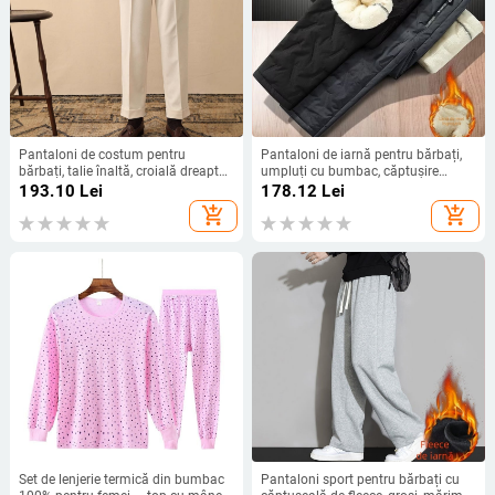
Pantaloni de costum pentru
Pantaloni de iarnă pentru bărbați,
bărbați, talie înaltă, croială dreaptă,
umpluți cu bumbac, căptușire
fără cute, țesătură poliester 95,5%,
poliester, croială dreaptă, culoare
193.10
Lei
178.12
Lei
purtare zilnică, primăvară și
solidă, talie înaltă
add_shopping_cart
add_shopping_cart
toamnă.
Set de lenjerie termică din bumbac
Pantaloni sport pentru bărbați cu