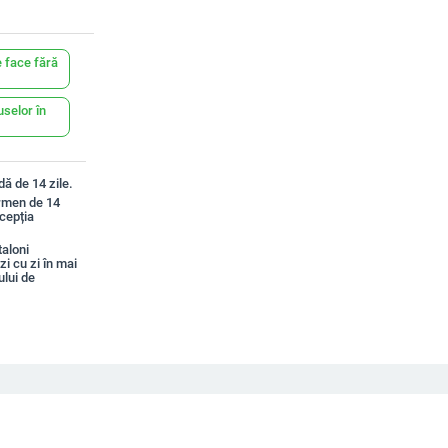
 face fără
uselor în
ă de 14 zile.
ermen de 14
xcepția
aloni
zi cu zi în mai
ului de