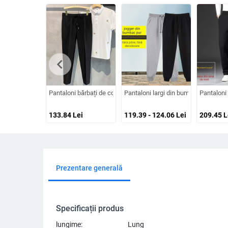
chevron_left
Pantaloni bărbați de costum, stil business ușor, drept, talie ela
Pantaloni largi din bumbac (95% bumb
Pantaloni 
133.84
Lei
119.39 - 124.06
Lei
209.45
L
Prezentare generală
Specificații produs
lungime:
Lung