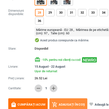
Dimensiuni
28
29
30
31
32
33
34
disponibile:
36
Mărime europeană - EU:
28
Mărimea de pe etichetă
(cm):
97
Talie (cm):
60
check_circle
Acest produs corespunde ca mărime.
Stare:
Disponibil
redeem
NEWRO
-10% pentru noi clienți cu cod:
Livrare:
15 August - 22 August
Ușor de returnat
Preț Livrare:
26.52
Lei
remove
add
Cantitate:
1
local_mall
add_shopping_cart
favorite
Adaugă la 
CUMPĂRAȚI ACUM
ADAUGAȚI ÎN COȘ