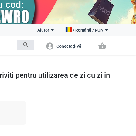
Ajutor
/
Română
/
RON
search
account_circle
shopping_basket
Conectați-vă
viti pentru utilizarea de zi cu zi în