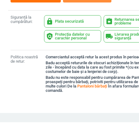
Siguranță la
Returnarea se
lock
assignment_return
Plata securizată
cumpărături:
probleme
Protecția datelor cu
Livrarea prod
policy
local_shipping
caracter personal
siguranță
Politica noastră
Comerciantul acceptă retur la acest produs în perioad
de retur:
Badu acceptă retururile de stocuri achiziționate în t
zile - începând cu data la care au fost primite *(cu e
costumelor de baie și a lenjeriei de corp).
Badu nu este responsabil pentru cumpărarea de Pant
proaspeți pentru bărbați, potriviti pentru utilizarea de 
multe culori De la
Pantaloni bărbați
În afara formular
comandă.