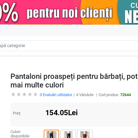
Pantaloni proaspeți pentru bărbați, potri
mai multe culori
0
Evaluări utilizator
4
Vândute
Cod produs:
72644
154.05
Lei
Preț:
Culori
disponibile: