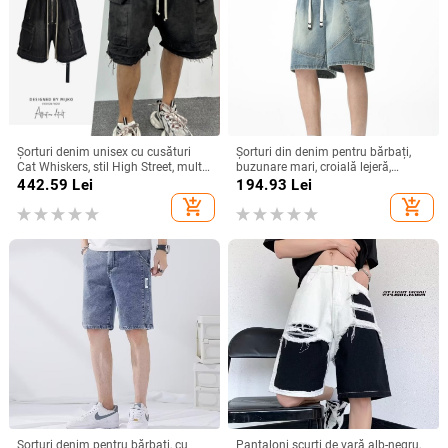
Șorturi denim unisex cu cusături
Șorturi din denim pentru bărbați,
Cat Whiskers, stil High Street, multe
buzunare mari, croială lejeră,
buzunare, denim din bumbac,
mărime plus, lungime medie
442.59
Lei
194.93
Lei
croială dreaptă, vara 2024
add_shopping_cart
add_shopping_cart
Șorturi denim pentru bărbați, cu
Pantaloni scurți de vară alb-negru,