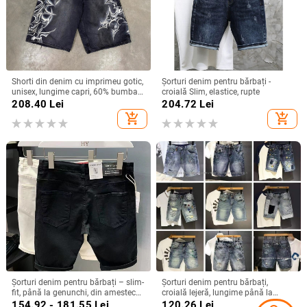
Shorti din denim cu imprimeu gotic,
Șorturi denim pentru bărbați -
unisex, lungime capri, 60% bumbac,
croială Slim, elastice, rupte
stil stradal de vară
208.40
Lei
204.72
Lei
add_shopping_cart
add_shopping_cart
Șorturi denim pentru bărbați – slim-
Șorturi denim pentru bărbați,
fit, până la genunchi, din amestec
croială lejeră, lungime până la
de bumbac, stil casual
genunchi, bumbac, stil coreean
154.92 - 181.55
Lei
120.26
Lei