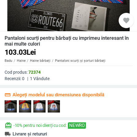
favorite
Pantaloni scurți pentru bărbați cu imprimeu interesant în
mai multe culori
103.03
Lei
Badu
Haine
Haine bărbați
Pantaloni scurți și șorturi bărbați
Cod produs:
72374
Recenzii:
0
|
1
Vândute
straighten
Alegeți modelul sau dimensiunea disponibilă
redeem
NEWRO
-10% pentru noi clienți cu cod:
local_shipping
Livrare și retururi