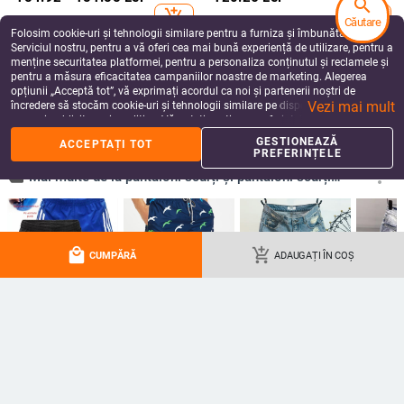
search
add_shopping_cart
add_shopping_cart
Căutare
Folosim cookie-uri și tehnologii similare pentru a furniza și îmbunătăți
Serviciul nostru, pentru a vă oferi cea mai bună experiență de utilizare, pentru a
menține securitatea platformei, pentru a personaliza conținutul și reclamele și
pentru a măsura eficacitatea campaniilor noastre de marketing. Alegerea
opțiunii „Acceptă tot”, vă exprimați acordul ca noi și partenerii noștri de
Vezi mai mult
încredere să stocăm cookie-uri și tehnologii similare pe dispozitivul dvs. în
scopuri publicitare și analitice. Vă puteți gestiona preferințele în orice moment
făcând clic pe „Gestionează preferințele”. Pentru mai multe informații, vă
GESTIONEAZĂ
ACCEPTAȚI TOT
rugăm să consultați
Politica noastră de confidențialitate
.
PREFERINȚELE
Șort Denim pentru bărbați, vară,
Șorturi din denim pentru bărbați,
subțiri, lejer croi, croială dreaptă,
croială dreaptă, 75% bumbac, stil
local_mall
add_shopping_cart
CUMPĂRĂ
ADAUGAȚI ÎN COȘ
lungime cinci puncte, amestec de
retro, vară
147.99
Lei
156.89
Lei
bumbac
add_shopping_cart
add_shopping_cart