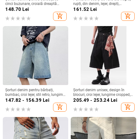
cinci buzunare, croială dreaptă
rupți, din denim, lejer, drepți,
lejeră, vară, bumbac
pantaloni scurți Mandarin Duck, de
148.70
Lei
161.52
Lei
la mijloc, la modă
add_shopping_cart
add_shopping_cart
Șorturi denim pentru bărbați,
Șorturi denim unisex, design în
bumbac, croi lejer, stil retro, lungime
blocuri, croi lejer, lungime cropped,
până la mijlocul coapelor,
vară, amestec bumbac-poliester
147.82 - 156.39
Lei
205.49 - 253.24
Lei
Primăvara 2024
add_shopping_cart
add_shopping_cart