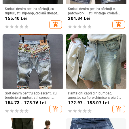
Șorturi denim pentru bărbați, cu
Șorturi denim pentru bărbați cu
rupturi, stil hip-hop, croială dreaptă,
patchwork — stil vintage, croială
țesătură subțire, poliester
dreptă, lungime capri, buzunare
155.40
Lei
204.84
Lei
diagonale și design rupt; bumbac
add_shopping_cart
add_shopping_cart
68.2%, poliester 12.7%, viscose
19.1%
Șort denim pentru adolescenți, cu
Pantaloni capri din bumbac,
broderie și rupturi, stil coreean,
amestec cu fibre chimice, croială
croială slim, micro-elastic, vară
drept, microelasticitate, vară, stil
154.73 - 175.76
Lei
172.97 - 183.07
Lei
Hong Kong
add_shopping_cart
add_shopping_cart