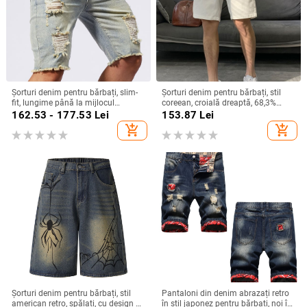
Șorturi denim pentru bărbați, slim-
Șorturi denim pentru bărbați, stil
fit, lungime până la mijlocul
coreean, croială dreaptă, 68,3%
coapsei, 70% bumbac, micro-elastic
bumbac, vară
162.53 - 177.53
Lei
153.87
Lei
add_shopping_cart
add_shopping_cart
Șorturi denim pentru bărbați, stil
Pantaloni din denim abrazați retro
american retro, spălați, cu design de
în stil japonez pentru bărbați, noi în