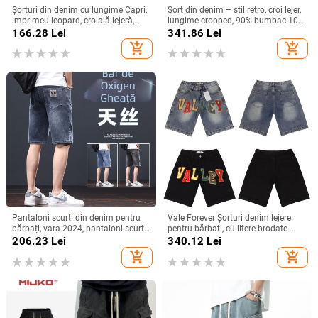
Șorturi din denim cu lungime Capri,
Șort din denim – stil retro, croi lejer,
imprimeu leopard, croială lejeră,
lungime cropped, 90% bumbac 10%
micro-elasticitate, 68% poliester
poliester, vară 2025
166.28
Lei
341.86
Lei
add_shopping_cart
add_shopping_cart
Pantaloni scurți din denim pentru
Vale Forever Șorturi denim lejere
bărbați, vara 2024, pantaloni scurți
pentru bărbați, cu litere brodate
subțiri, drepți, vrac, la modă, casual,
colorate – stil american, croială
206.23
Lei
340.12
Lei
elastici, cu cinci puncte, lungime
dreaptă, vară
add_shopping_cart
add_shopping_cart
medie