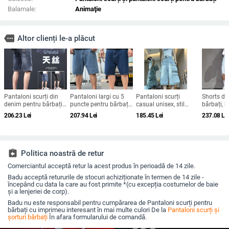
Balamale:
Animaţie
more
Altor clienți le-a plăcut
Pantaloni scurți din
Pantaloni largi cu 5
Pantaloni scurți
Shorts de
denim pentru bărbați,
puncte pentru bărbați,
casual unisex, stil
bărbați, b
vara 2024, pantaloni
stil american, mărime
stradal american,
coreean, 
206.23
Lei
207.94
Lei
185.45
Lei
237.08
Le
scurți subțiri, drepți,
mare, blugi cu 5
spălați, cu mai multe
dreaptă, 
vrac, la modă, casual,
puncte, culoare solidă,
buzunare, stil cargo
elastici, cu cinci
extra-large, de vară,
crop, lejer, cu picior
puncte, lungime medie
pantaloni drepți de
larg, stil denim
lungime medie pentru
assignment_return
Politica noastră de retur
bărbați
Comerciantul acceptă retur la acest produs în perioadă de 14 zile.
Badu acceptă retururile de stocuri achiziționate în termen de 14 zile -
începând cu data la care au fost primite *(cu excepția costumelor de baie
și a lenjeriei de corp).
Badu nu este responsabil pentru cumpărarea de Pantaloni scurți pentru
bărbați cu imprimeu interesant în mai multe culori De la
Pantaloni scurți și
șorturi bărbați
În afara formularului de comandă.