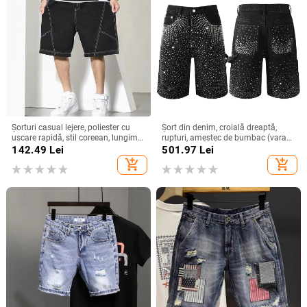
Șorturi casual lejere, poliester cu
Șort din denim, croială dreaptă,
uscare rapidă, stil coreean, lungime
rupturi, amestec de bumbac (vara
semi, croială cu micro-elasticitate
2024)
142.49
Lei
501.97
Lei
add_shopping_cart
add_shopping_cart