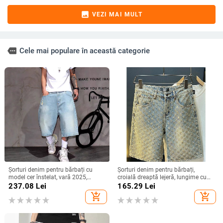
image
VEZI MAI MULT
more
Cele mai populare în această categorie
Șorturi denim pentru bărbați cu
Șorturi denim pentru bărbați,
model cer înstelat, vară 2025,
croială dreaptă lejeră, lungime cu
croială dreaptă lejeră, lungime până
cinci segmente, țesătură din
237.08
Lei
165.29
Lei
la genunchi
amestec de bumbac, fibră de
add_shopping_cart
add_shopping_cart
poliester