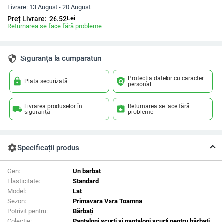
Livrare:
13 August - 20 August
Lei
Preț Livrare:
26.52
Returnarea se face fără probleme
security
Siguranță la cumpărături
Protecția datelor cu caracter
lock
policy
Plata securizată
personal
Livrarea produselor în
Returnarea se face fără
local_shipping
assignment_return
siguranță
probleme
settings
Specificații produs
Gen:
Un barbat
Elasticitate:
Standard
Model:
Lat
Sezon:
Primavara Vara Toamna
Potrivit pentru:
Bărbați
Colectie:
Pantaloni scurți și pantaloni scurți pentru bărbați