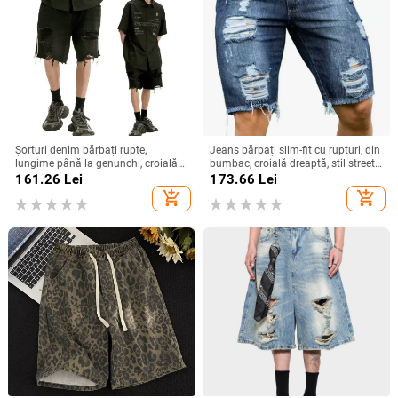
Șorturi denim bărbați rupte,
Jeans bărbați slim-fit cu rupturi, din
lungime până la genunchi, croială
bumbac, croială dreaptă, stil street,
dreaptă, vară, stil sport, țesătură
vară
161.26
Lei
173.66
Lei
denim 96%+
add_shopping_cart
add_shopping_cart