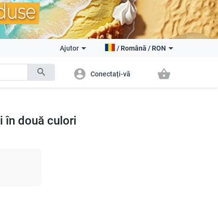
Ajutor
/
Română
/
RON
search
account_circle
shopping_basket
Conectați-vă
i în două culori