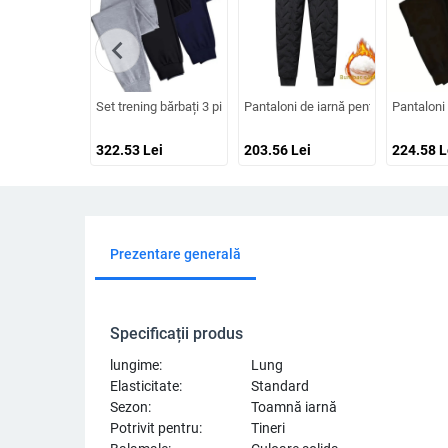
chevron_left
Set trening bărbați 3 piese: pantaloni lungi cu fleece, talie med
Pantaloni de iarnă pentru bărbați, că
Pantaloni 
322.53
Lei
203.56
Lei
224.58
L
Prezentare generală
Specificații produs
lungime:
Lung
Elasticitate:
Standard
Sezon:
Toamnă iarnă
Potrivit pentru:
Tineri