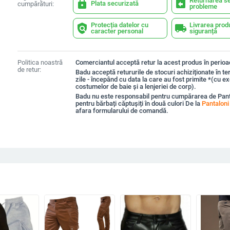
Returnarea se
lock
assignment_return
Plata securizată
cumpărături:
probleme
Protecția datelor cu
Livrarea prod
policy
local_shipping
caracter personal
siguranță
Politica noastră
Comerciantul acceptă retur la acest produs în perioad
de retur:
Badu acceptă retururile de stocuri achiziționate în t
zile - începând cu data la care au fost primite *(cu e
costumelor de baie și a lenjeriei de corp).
Badu nu este responsabil pentru cumpărarea de Pant
pentru bărbați căptușiți în două culori De la
Pantaloni
afara formularului de comandă.