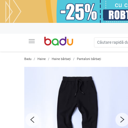
menu
Badu
Haine
Haine bărbați
Pantaloni bărbați