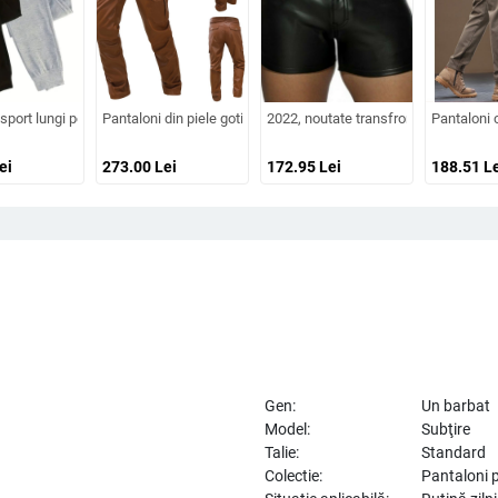
ie, croială mulată, imprimeu cu litere
ptuți cu fleece, groși, rezistenți la vânt, casual sport (Umplutură: mătase-pamuk;
sport lungi pentru bărbați, căptuți cu fleece interior, talie medie, croială strânsă, 
Pantaloni din piele gotici vintage punk pentru bărbați, cu buzu
2022, noutate transfrontalieră, dorinț
Pantaloni 
ei
273.00
Lei
172.95
Lei
188.51
Le
Gen:
Un barbat
Model:
Subţire
Talie:
Standard
Colectie:
Pantaloni 