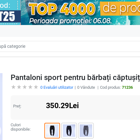
Pantaloni sport pentru bărbați căptușiț
0
Evaluări utilizator
0
Vândute
Cod produs:
71236
350.29
Lei
Preț:
Culori
disponibile: