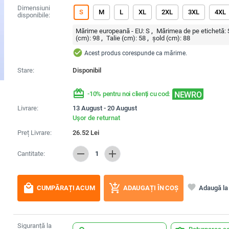
Dimensiuni
S
M
L
XL
2XL
3XL
4XL
disponibile:
Mărime europeană - EU:
S
Mărimea de pe etichetă:
(cm):
98
Talie (cm):
58
șold (cm):
88
check_circle
Acest produs corespunde ca mărime.
Stare:
Disponibil
redeem
NEWRO
-10% pentru noi clienți cu cod:
Livrare:
13 August - 20 August
Ușor de returnat
Preț Livrare:
26.52
Lei
remove
add
Cantitate:
1
local_mall
add_shopping_cart
favorite
Adaugă la 
CUMPĂRAȚI ACUM
ADAUGAȚI ÎN COȘ
Siguranță la