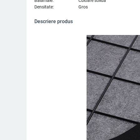
Balamale:
Culoare solida
Densitate:
Gros
Descriere produs