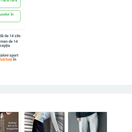
 face fără
uselor în
ă de 14 zile.
ermen de 14
xcepția
aloni sport
 bărbați
În