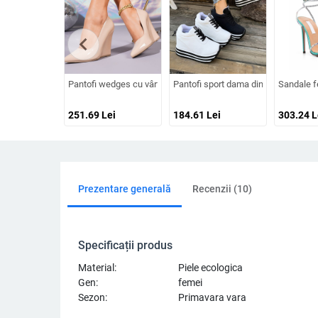
chevron_left
Pantofi wedges cu vârf ascuțit, toc foarte înalt, exterior din piel
Pantofi sport dama din canvas, cu vâr
Sandale fe
251.69
Lei
184.61
Lei
303.24
L
Prezentare generală
Recenzii (10)
Specificații produs
Material:
Piele ecologica
Gen:
femei
Sezon:
Primavara vara