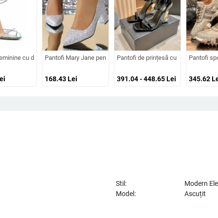
e artificială, căptușeală din blană artificială, talpă din cauciuc
f rotund, platformă cu creștere încorporată a înălțimii, șireturi
minine cu deget deschis, curele, toc înalt subțire, suprafața din microfibră, tal
Pantofi Mary Jane pentru femei, vârf ascuțit, partea superioară 
Pantofi de prințesă cu vârf pătrat, to
Pantofi spo
ei
168.43
Lei
391.04 - 448.65
Lei
345.62
Le
Stil:
Modern El
Model:
Ascuțit