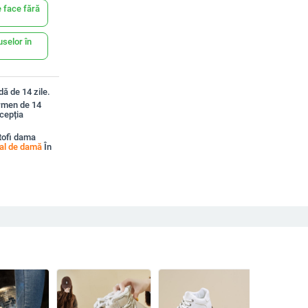
 face fără
uselor în
ă de 14 zile.
ermen de 14
xcepția
tofi dama
al de damă
În