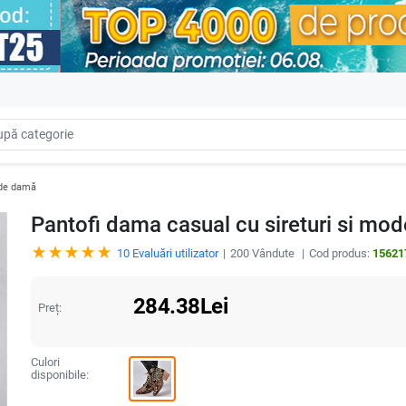
 de damă
Pantofi dama casual cu sireturi si mod
10
Evaluări utilizator
200
Vândute
Cod produs:
15621
284.38
Lei
Preț:
Culori
disponibile: