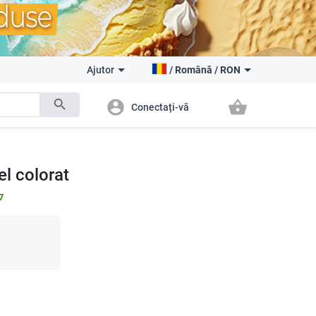
Ajutor
/
Română
/
RON
search
account_circle
shopping_basket
Conectați-vă
el colorat
7