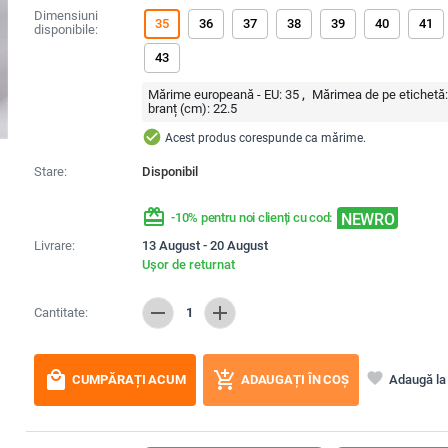
Dimensiuni
35
36
37
38
39
40
41
disponibile:
43
Mărime europeană - EU:
35
Mărimea de pe etichetă
branț (cm):
22.5
check_circle
Acest produs corespunde ca mărime.
Stare:
Disponibil
redeem
NEWRO
-10% pentru noi clienți cu cod:
Livrare:
13 August - 20 August
Ușor de returnat
remove
add
Cantitate:
1
local_mall
add_shopping_cart
favorite
Adaugă la 
CUMPĂRAȚI ACUM
ADAUGAȚI ÎN COȘ