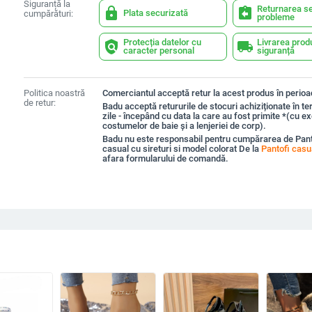
Siguranță la
Returnarea se
lock
assignment_return
Plata securizată
cumpărături:
probleme
Protecția datelor cu
Livrarea prod
policy
local_shipping
caracter personal
siguranță
Politica noastră
Comerciantul acceptă retur la acest produs în perioad
de retur:
Badu acceptă retururile de stocuri achiziționate în t
zile - începând cu data la care au fost primite *(cu e
costumelor de baie și a lenjeriei de corp).
Badu nu este responsabil pentru cumpărarea de Pan
casual cu sireturi si model colorat De la
Pantofi casu
afara formularului de comandă.