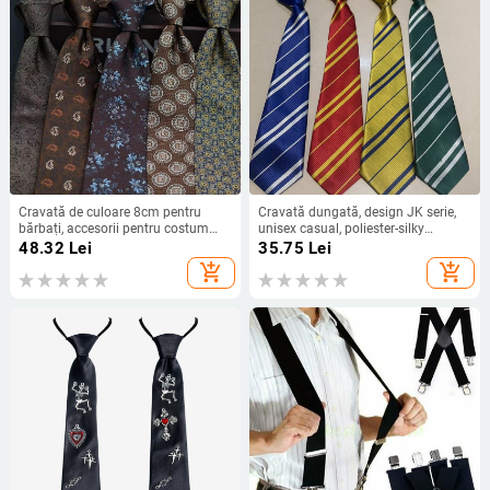
Cravată de culoare 8cm pentru
Cravată dungată, design JK serie,
bărbați, accesorii pentru costum
unisex casual, poliester-silky
retro de afaceri, nuntă, gazdă de
material, lansare vară 2024
48.32
Lei
35.75
Lei
radiodifuziune, purtare zilnică,
add_shopping_cart
add_shopping_cart
rochie de lucru, guler