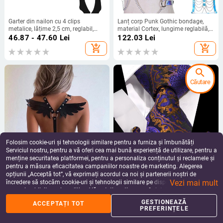
Garter din nailon cu 4 clips
Lanț corp Punk Gothic bondage,
metalice, lățime 2,5 cm, reglabil,
material Cortex, lungime reglabilă,
design încrucișat
unisex adulți, brand NACI
46.87 - 47.60
Lei
122.03
Lei
ornaments
add_shopping_cart
add_shopping_cart
search
Căutare
Folosim cookie-uri și tehnologii similare pentru a furniza și îmbunătăți
Serviciul nostru, pentru a vă oferi cea mai bună experiență de utilizare, pentru a
menține securitatea platformei, pentru a personaliza conținutul și reclamele și
pentru a măsura eficacitatea campaniilor noastre de marketing. Alegerea
Set cu aripi de înger din piele PU,
Set trei piese: cravată, batistă de
opțiunii „Acceptă tot”, vă exprimați acordul ca noi și partenerii noștri de
unisex, lungime reglabilă,
buzunar și butoni pentru manșete;
Vezi mai mult
primăvara 2023
fire din poliester; țesătură jacquard;
încredere să stocăm cookie-uri și tehnologii similare pe dispozitivul dvs. în
92.11
Lei
86.29
Lei
finisaj cu electroplating cupru;
scopuri publicitare și analitice. Vă puteți gestiona preferințele în orice moment
add_shopping_cart
add_shopping_cart
detaliu de design: fir negru-auriu
făcând clic pe „Gestionează preferințele”. Pentru mai multe informații, vă
GESTIONEAZĂ
ACCEPTAȚI TOT
rugăm să consultați
Politica noastră de confidențialitate
.
PREFERINȚELE