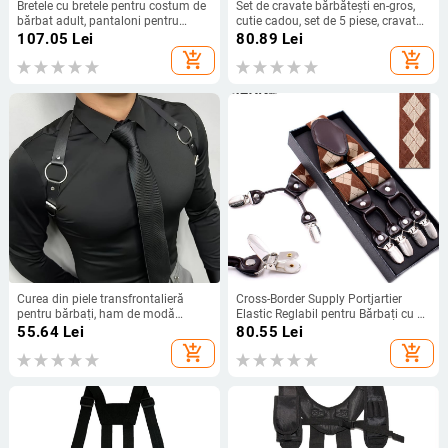
Bretele cu bretele pentru costum de
Set de cravate bărbătești en-gros,
bărbat adult, pantaloni pentru
cutie cadou, set de 5 piese, cravată
bărbați pentru vârstnici, curea cu
de grup, cravată formală de afaceri,
107.05
Lei
80.89
Lei
nasturi Elasto pentru tineri
cravată de nuntă
add_shopping_cart
add_shopping_cart
Curea din piele transfrontalieră
Cross-Border Supply Portjartier
pentru bărbați, ham de modă
Elastic Reglabil pentru Bărbați cu 6
pentru Europa, America, Japonia și
Cleme, Model Jacquard, curea
55.64
Lei
80.55
Lei
Coreea de Sud, recuzită de
pentru portjartier reglabilă în
add_shopping_cart
add_shopping_cart
performanță scenică kpopharness
carouri, elastică, cu clemă