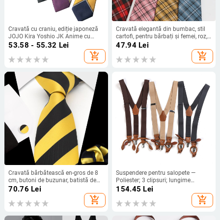
Cravată cu craniu, ediție japoneză
Cravată elegantă din bumbac, stil
JOJO Kira Yoshio JK Anime cu
cartofi, pentru bărbați și femei, roz,
fermoar, joc de mână, aventură
albastru, galben
53.58 - 55.32
Lei
47.94
Lei
minunată, Crăciun, Halloween
add_shopping_cart
add_shopping_cart
Cravată bărbătească en-gros de 8
Suspendere pentru salopete —
cm, butoni de buzunar, batistă de
Poliester; 3 clipsuri; lungime
costum, dungi, rochie de afaceri
reglabilă; cruce în spate; detașabile
70.76
Lei
154.45
Lei
pentru bărbați, nuntă
add_shopping_cart
add_shopping_cart