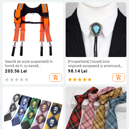
Geantă de scule suspendată în
[Prosperitate] Cravată bolo
formă de H, cu bandă
originală europeană și americană,
reflectorizantă portocalie
cravată triunghiulară, piatră de pin
203.56
Lei
98.14
Lei
fluorescentă, pentru reducerea
naturală, papion de afaceri pentru
add_shopping_cart
add_shopping_cart
încărcăturii.
bărbați, o generație de păr