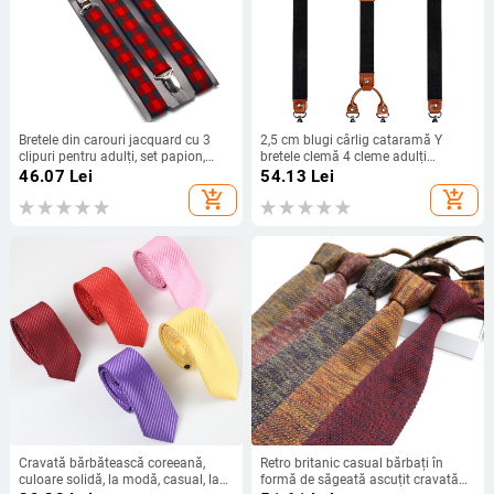
Bretele din carouri jacquard cu 3
2,5 cm blugi cârlig cataramă Y
clipuri pentru adulți, set papion,
bretele clemă 4 cleme adulți
unisex, curea de colocare pentru
cămașă costum salopetă accesorii
46.07
Lei
54.13
Lei
uniformă studentă
bretele
add_shopping_cart
add_shopping_cart
Cravată bărbătească coreeană,
Retro britanic casual bărbați în
culoare solidă, la modă, casual, la
formă de săgeată ascuțit cravată