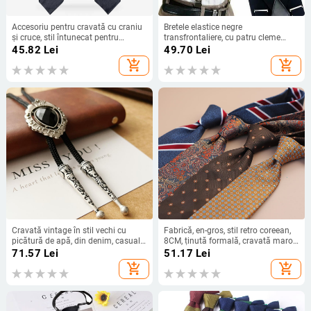
Accesoriu pentru cravată cu craniu
Bretele elastice negre
și cruce, stil întunecat pentru
transfrontaliere, cu patru cleme
Halloween
neutre, pentru bărbați și femei,
45.82
Lei
49.70
Lei
pentru pantaloni de costum,
add_shopping_cart
add_shopping_cart
reglabile
Cravată vintage în stil vechi cu
Fabrică, en-gros, stil retro coreean,
picătură de apă, din denim, casual,
8CM, ținută formală, cravată maro,
cu guler polo, cu frânghie, neutră, cu
bărbați, afaceri, profesional, lucru
71.57
Lei
51.17
Lei
guler cu fundă și flori
manual, transfrontalieră
add_shopping_cart
add_shopping_cart