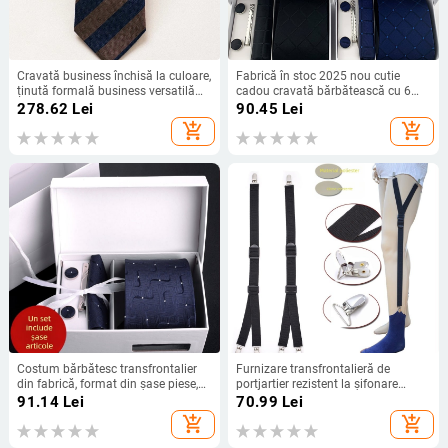
Cravată business închisă la culoare,
Fabrică în stoc 2025 nou cutie
ținută formală business versatilă
cadou cravată bărbătească cu 6
pentru bărbați, costum de nuntă,
piese, buzunar cravată prosop guler
278.62
Lei
90.45
Lei
banchet, accesorii pentru cămașă,
manșete en-gros
add_shopping_cart
add_shopping_cart
în cutie
Costum bărbătesc transfrontalier
Furnizare transfrontalieră de
din fabrică, format din șase piese,
portjartier rezistent la șifonare
negru, 8 cm, cu dungi, cravată
pentru cămașă bărbătească
91.14
Lei
70.99
Lei
manuală, mire, cutie cadou de
europeană și americană, cu 3
add_shopping_cart
add_shopping_cart
nuntă
clipsuri, bară Y de 2,5 cm