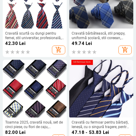
Cravată scurtă cu dungi pentru
Cravată bărbătească, stil preppy,
femei, stil universitar, profesională,
uniformă școlară, stil coreean,
pentru femei, Jk, fete, cravată mică,
îngustă, 6 cm, din bumbac, în
42.30
Lei
49.74
Lei
modă, gratuită, mată, fabrică
carouri, stoc disponibil de la
add_shopping_cart
add_shopping_cart
pentru copii
producător
Toamna 2025, cravată nouă, set de
Cravată cu fermoar pentru bărbați,
cinci piese, cu flori de caju,
leneșă, cu o singură tragere, pentru
producător Guangzhou, vânzare
rochie de afaceri, pentru nuntă, ușor
82.00
Lei
47.18 - 53.83
Lei