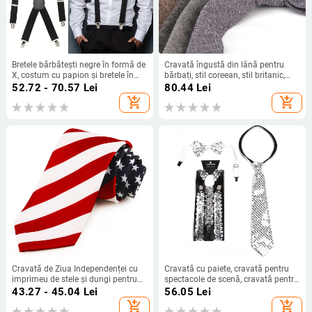
Bretele bărbătești negre în formă de
Cravată îngustă din lână pentru
X, costum cu papion și bretele în
bărbați, stil coreean, stil britanic,
culoare uni pentru petreceri de
pentru studenți, 6 cm, la modă,
52.72 - 70.57
Lei
80.44
Lei
afaceri
rochie de afaceri, nuntă
add_shopping_cart
add_shopping_cart
Cravată de Ziua Independenței cu
Cravată cu paiete, cravată pentru
imprimeu de stele și dungi pentru
spectacole de scenă, cravată pentru
bărbați, Amazon AliExpress,
bărbați și fete, set general de
43.27 - 45.04
Lei
56.05
Lei
vânzare transfrontalieră TEMU,
cravate de înaltă calitate, set de trei
add_shopping_cart
add_shopping_cart
vânzare en-gros
piese