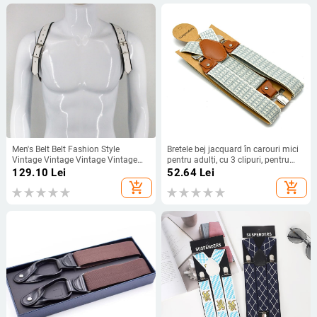
Men's Belt Belt Fashion Style
Bretele bej jacquard în carouri mici
Vintage Vintage Vintage Vintage
pentru adulți, cu 3 clipuri, pentru
Vintage Vintage Vintage Vintage
bărbați, elastice, curea pentru
129.10
Lei
52.64
Lei
Vintage Vintage Vintage Vintage
cămașă, curea de umăr de 3,5 cm
add_shopping_cart
add_shopping_cart
Vintage Vintage Vintage Vintage
Vintage Vintage