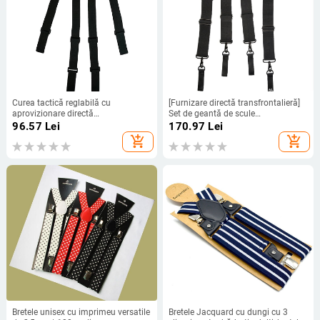
Curea tactică reglabilă cu
[Furnizare directă transfrontalieră]
aprovizionare directă
Set de geantă de scule
transfrontalieră, curea de lucru,
multifuncțională tip X pentru
96.57
Lei
170.97
Lei
curea de serviciu, bretele
prelucrarea lemnului, cu curea
add_shopping_cart
add_shopping_cart
neagră asortată
Bretele unisex cu imprimeu versatile
Bretele Jacquard cu dungi cu 3