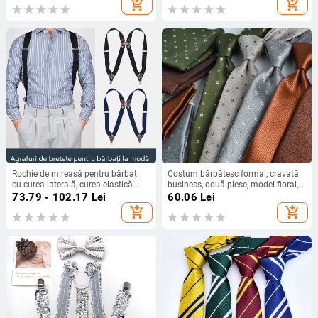
add_shopping_cart
add_shopping_cart
fitness sexy, musculare
modă
Rochie de mireasă pentru bărbați
Costum bărbătesc formal, cravată
cu curea laterală, curea elastică
business, două piese, model floral,
înaltă pentru persoane dolofane, stil
7,5 cm, țesut manual, nou, în stoc,
73.79 - 102.17
Lei
60.06
Lei
european distinctiv, curea casual
jacquard, Shengzhou
add_shopping_cart
add_shopping_cart
retro, 8