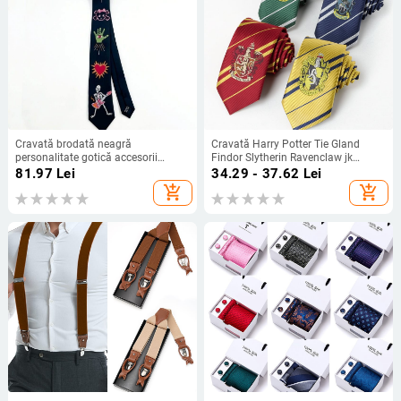
Cravată brodată neagră
Cravată Harry Potter Tie Gland
personalitate gotică accesorii
Findor Slytherin Ravenclaw jk
bărbați și femei cool Jk artistic
College Style Oblique Striped pentru
81.97
Lei
34.29 - 37.62
Lei
punk modă y2k palmier
bărbați
add_shopping_cart
add_shopping_cart