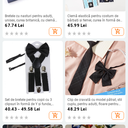
Bretele cu nasturi pentru adulți,
Clemă elastică pentru costum de
unisex, curea britanică, cu clemă
bărbați și femei, curea în formă de Y
elastică, sursă transfrontalieră
pentru adulți, curea la modă,
67.74
Lei
45.99
Lei
Houndstooth, trei cleme
add_shopping_cart
add_shopping_cart
Set de bretele pentru copii cu 3
Clip de cravată cu model pătrat, stil
clipsuri în formă de Y și funda,
cuplu, pentru adulți, floare pentru
unisex, lungime reglabilă, material:
cravată
40.43 - 49.58
Lei
48.29
Lei
70% bandă elastică + 30% poliester,
add_shopping_cart
add_shopping_cart
imprimare sublimare