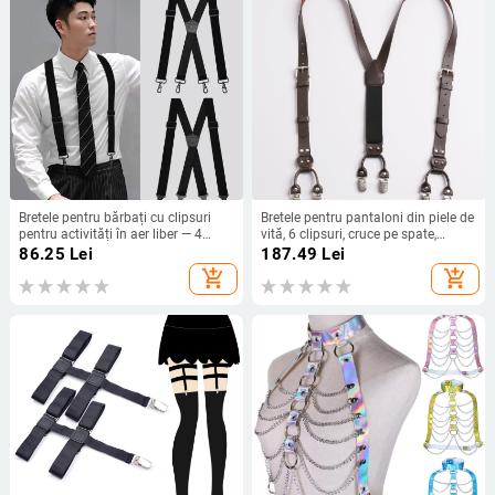
Bretele pentru bărbați cu clipsuri
Bretele pentru pantaloni din piele de
pentru activități în aer liber — 4
vită, 6 clipsuri, cruce pe spate,
clipsuri, reglabile, curele încrucișate,
reglabil, unisex adulți
86.25
Lei
187.49
Lei
elasticitate ridicată, panglică
add_shopping_cart
add_shopping_cart
poliester