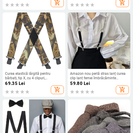
transfrontalieră la preț redus
de tras, cravată largă din fabrică, în
add_shopping_cart
add_shopping_cart
stoc 1
Curea elastică lărgită pentru
Amazon nou perlă stras lanț curea
bărbați, tip X, cu 4 clipuri,
clip lanț femei îmbrăcăminte
imprimată pentru adulți, cu
exterioară la modă toate potrivirea
69.35
Lei
59.80
Lei
aprovizionare transfrontalieră, 5 cm
elastică strâmtă curea la modă
add_shopping_cart
add_shopping_cart