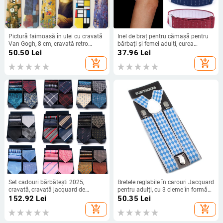
Pictură faimoasă în ulei cu cravată
Inel de braț pentru cămașă pentru
Van Gogh, 8 cm, cravată retro
bărbați și femei adulți, curea
imprimată la modă pentru bărbați
antiderapantă, manșetă asortată,
50.50
Lei
37.96
Lei
și femei, comerț exterior, în stoc, en-
inel elastic de înaltă calitate, inel de
add_shopping_cart
add_shopping_cart
gros
mânecă european și american,
reglabil
Set cadouri bărbătești 2025,
Bretele reglabile în carouri Jacquard
cravată, cravată jacquard de
pentru adulți, cu 3 cleme în formă
culoare solidă, eșarfă pătrată,
de Y, pentru blugi, anti-cădere, 3,5
152.92
Lei
50.35
Lei
vânzare transfrontalieră, vânzare
cm
add_shopping_cart
add_shopping_cart
fierbinte