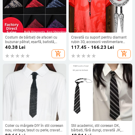
Costum de bărbați de afaceri cu
Cravată cu suport pentru diamant
buzunar pătrat, eșarfă, batistă,
rubin 3D, accesorii vestimentare
rochie de nuntă, cadou, costum,
pentru cămașă de baie pentru
40.38
Lei
117.45 - 166.23
Lei
eșarfă de piept, accesorii
bărbați, din piele PU, cu guler, roșu,
add_shopping_cart
add_shopping_cart
alb, verde
Colier cu mărgele DIY în stil coreean
Stil academic, stil coreean DK,
nou, vintage, țesut cu perle, cravată
bărbați, fără dungi, cravată JK,
goală, pentru femei, accesorii
cămașă pentru femei cu nod de