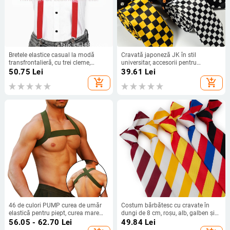
Bretele elastice casual la modă
Cravată japoneză JK în stil
transfrontalieră, cu trei cleme,
universitar, accesorii pentru
culoare uni, lungime reglabilă,
uniformă școlară pentru femei,
50.75
Lei
39.61
Lei
unisex, păr drept din fabrică
cravată în carouri cu buline și
add_shopping_cart
add_shopping_cart
dungi, fabricată în stoc, en-gros
46 de culori PUMP curea de umăr
Costum bărbătesc cu cravate în
elastică pentru piept, curea mare
dungi de 8 cm, roșu, alb, galben și
pentru piept, curea pentru bărbați,
albastru, ținută elegantă și
56.05 - 62.70
Lei
49.84
Lei
petrecere europeană și americană,
versatilă, ținută profesională, la