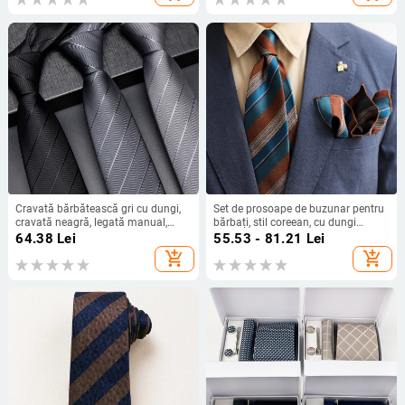
Cravată bărbătească gri cu dungi,
Set de prosoape de buzunar pentru
cravată neagră, legată manual,
bărbați, stil coreean, cu dungi
pentru serviciu, ținută formală de
britanice, vintage, contrastante,
64.38
Lei
55.53 - 81.21
Lei
afaceri, cravată de nuntă pentru
cravată atmosferică, stil coreean,
add_shopping_cart
add_shopping_cart
domni
pentru afaceri, gentleman, fabrică la
fața locului