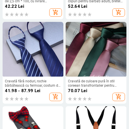
de 2,5 cm * 100, cu livrare
clipuri pentru bărbați adulți, bretele
transfrontalieră, producător, vânzări
elastice pentru cămașă, bretele de
42.22
Lei
52.64
Lei
directe
3,5 cm, curea de umăr
add_shopping_cart
add_shopping_cart
Cravată fără noduri, rochie
Cravată de culoare pură în stil
bărbătească cu fermoar, costum de
coreean transfrontalier pentru
mire de afaceri pentru bărbați,
bărbați, ținută formală casual,
41.98 - 87.99
Lei
70.07
Lei
negru, albastru, leneș, ușor de tras
versiune îngustă, stil DK Preppy,
add_shopping_cart
add_shopping_cart
negru, la modă