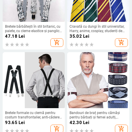
Bretele bărbătești în stil britanic, cu
Cravată cu dungi în stil universitar,
paiete, cu cleme elastice și panglică,
Harry, anime, cosplay, studenți de
cu cleme puternice, bretele, papion
sex masculin și feminin, Potter, joc
47.18
Lei
35.02
Lei
de rol, școală de magie
add_shopping_cart
add_shopping_cart
Bretele formale cu clemă pentru
Bandouri de braț pentru cămăși
costum transfrontalier, anti-cădere,
pentru bărbați și femei adulți,
cu patru cleme, elastice de 3,5 cm,
bretele antiderapante, manșete
93.65
Lei
42.30
Lei
reglabile, en-gros
versatile, banderole elastice
add_shopping_cart
add_shopping_cart
elegante, inele pentru mâneci