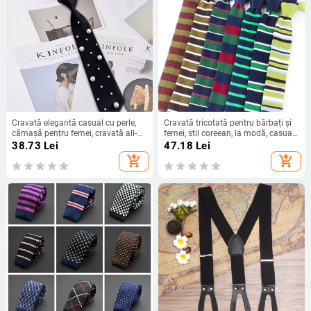
Cravată elegantă casual cu perle,
Cravată tricotată pentru bărbați și
cămașă pentru femei, cravată all-
femei, stil coreean, la modă, casual,
match, stil japonez, cravată în stil
cu dungi verzi, 5,5 cm, îngustă,
38.73
Lei
47.18
Lei
universitar, gratuit pentru persoane
accesorii vestimentare, în stoc
add_shopping_cart
add_shopping_cart
leneșe