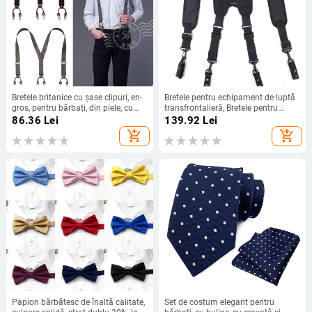
Bretele britanice cu șase clipuri, en-
Bretele pentru echipament de luptă
gros, pentru bărbați, din piele, cu
transfrontalieră, Bretele pentru
clemă puternică în formă de Y,
echipament, Bretele tactice tip H,
86.36
Lei
139.92
Lei
pentru costum de afaceri, pentru
Bretele tactice
add_shopping_cart
add_shopping_cart
adulți, furnizate transfrontaliere
Papion bărbătesc de înaltă calitate,
Set de costum elegant pentru