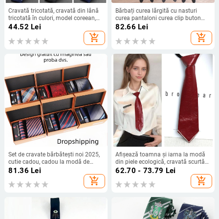
Cravată tricotată, cravată din lână
Bărbați curea lărgită cu nasturi
tricotată în culori, model coreean,
curea pantaloni curea clip buton
cravată îngustă casual la modă,
curea pentru adulți curea curea
44.52
Lei
82.66
Lei
producători de cravate înguste în
pentru suspensoare
add_shopping_cart
add_shopping_cart
stoc
Set de cravate bărbătești noi 2025,
Afișează toamna și iarna la modă
cutie cadou, cadou la modă de
din piele ecologică, cravată scurtă
înaltă calitate, set de 4 piese pentru
casual, curea leneșă, fără noduri,
81.36
Lei
62.70 - 73.79
Lei
cravate de afaceri pentru bărbați
reglabilă, PUTIE
add_shopping_cart
add_shopping_cart