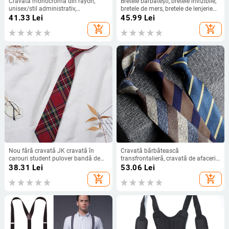
Cravată monocromă din rayón,
Bretele bărbătești, bretele invizibile,
unisex/stil administrativ,
bretele de mers, bretele de lenjerie
căptușeală: amestec
intimă, bretele de mers în aer liber,
41.33
Lei
45.99
Lei
15 culori, livrare opțională dintr-o
add_shopping_cart
add_shopping_cart
singură bucată
Nou fără cravată JK cravată în
Cravată bărbătească
carouri student pulover bandă de
transfrontalieră, cravată de afaceri
cauciuc colegiu ins japonez
profesională, carouri, twill, stiluri
38.31
Lei
53.06
Lei
uniformă vin carouri cravată femei
multiple, săgeată, bumbac, 7 cm,
add_shopping_cart
add_shopping_cart
cravată manuală