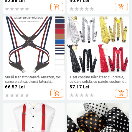
82.66
Lei
40.91
Lei
pentru guler fals pentru cămașă
cravată, uniformă școlară japoneză
add_shopping_cart
add_shopping_cart
asortate
casual pentru studenți
Sursă transfrontalieră Amazon, toc
1 set costum bărbătesc cu bretele,
curea elastică, clemă laterală,
culoare solidă, cu paiete, costum de
clemă încrucișată, bretele pentru
petrecere, pentru spectacole pe
66.57
Lei
57.17
Lei
bărbați și femei pentru adulți
scenă, cu bretele
add_shopping_cart
add_shopping_cart