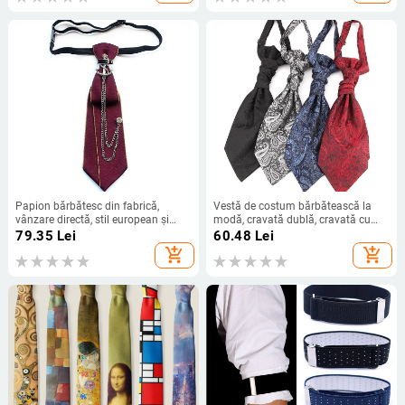
europene și americane, reglabile
Papion bărbătesc din fabrică,
Vestă de costum bărbătească la
vânzare directă, stil european și
modă, cravată dublă, cravată cu
american, unisex, cravată cu mâini
nod Hong Kong, la modă, pentru
79.35
Lei
60.48
Lei
libere, îmbrăcăminte, decolteu,
comerț exterior, în stoc
add_shopping_cart
add_shopping_cart
accesorii, la modă 6*21 cm