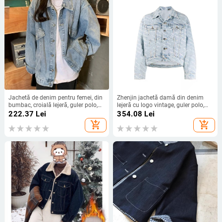
Jachetă de denim pentru femei, din
Zhenjin jachetă damă din denim
bumbac, croială lejeră, guler polo,
lejeră cu logo vintage, guler polo,
lungime medie
95% bumbac, lungime scurtă (40–
222.37
Lei
354.08
Lei
50 cm), primăvara 2025
add_shopping_cart
add_shopping_cart