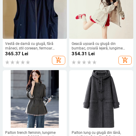
Vestă de damă cu glugă, fără
Geacă ușoară cu glugă din
mâneci, stil coreean, fermoar
bumbac, croială lejeră, lungime
frontal, amestec poliester 70–80%,
medie, fermoar
365.37
Lei
354.31
Lei
lungime standard
add_shopping_cart
add_shopping_cart
Palton trench feminin, lungime
Palton lung cu glugă din lână,