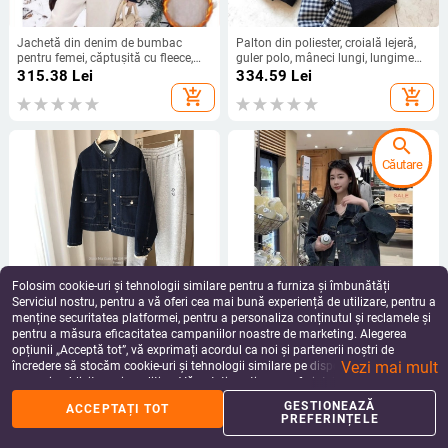
Jachetă din denim de bumbac
Palton din poliester, croială lejeră,
pentru femei, căptușită cu fleece,
guler polo, mâneci lungi, lungime
guler polo, mâneci lungi - stil casual
medie 50-65 cm, stil casual coreean
315.38
Lei
334.59
Lei
coreean de înaltă calitate, iarna
add_shopping_cart
add_shopping_cart
2025
search
Căutare
Folosim cookie-uri și tehnologii similare pentru a furniza și îmbunătăți
Serviciul nostru, pentru a vă oferi cea mai bună experiență de utilizare, pentru a
menține securitatea platformei, pentru a personaliza conținutul și reclamele și
pentru a măsura eficacitatea campaniilor noastre de marketing. Alegerea
Geacă denim cu croială dreaptă,
Geacă de damă din denim oversize,
opțiunii „Acceptă tot”, vă exprimați acordul ca noi și partenerii noștri de
design retro, finisaj lavat, guler
stil retro american, cu guler polo,
Vezi mai mult
rotund, mâneci lungi
mâneci lungi, lungime medie,
încredere să stocăm cookie-uri și tehnologii similare pe dispozitivul dvs. în
312.51
Lei
237.32 - 268.38
Lei
compoziție poliester
scopuri publicitare și analitice. Vă puteți gestiona preferințele în orice moment
add_shopping_cart
add_shopping_cart
făcând clic pe „Gestionează preferințele”. Pentru mai multe informații, vă
GESTIONEAZĂ
ACCEPTAȚI TOT
rugăm să consultați
Politica noastră de confidențialitate
.
PREFERINȚELE