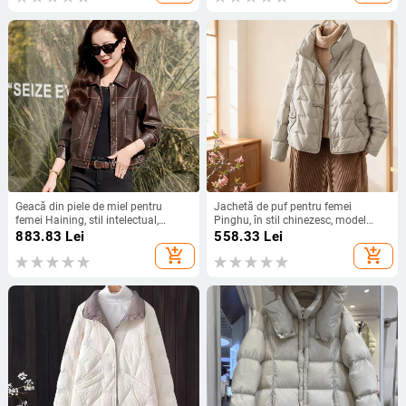
Geacă din piele de miel pentru
Jachetă de puf pentru femei
femei Haining, stil intelectual,
Pinghu, în stil chinezesc, model
croială lejeră, guler rever, fermoar
2025, scurtă, iarnă, negru, plus size
883.83
Lei
558.33
Lei
frontal, primăvara 2025
add_shopping_cart
add_shopping_cart