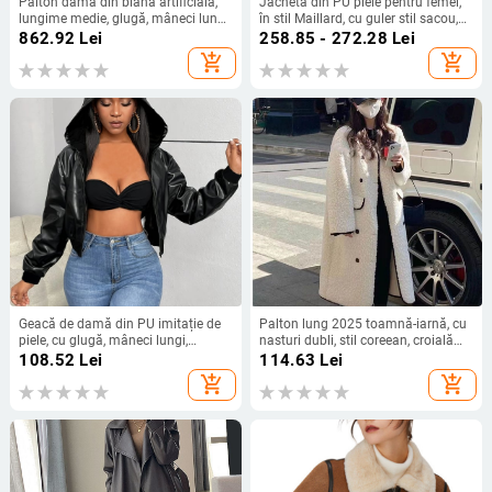
Palton damă din blană artificială,
Jachetă din PU piele pentru femei,
lungime medie, glugă, mâneci lungi,
în stil Maillard, cu guler stil sacou,
stil elegant
fermoar, croială lejeră
862.92
Lei
258.85 - 272.28
Lei
add_shopping_cart
add_shopping_cart
Geacă de damă din PU imitație de
Palton lung 2025 toamnă-iarnă, cu
piele, cu glugă, mâneci lungi,
nasturi dubli, stil coreean, croială
lungime medie, stil street-hipster
lejeră, dreaptă, pentru femei, cu lână
108.52
Lei
114.63
Lei
de miel
add_shopping_cart
add_shopping_cart