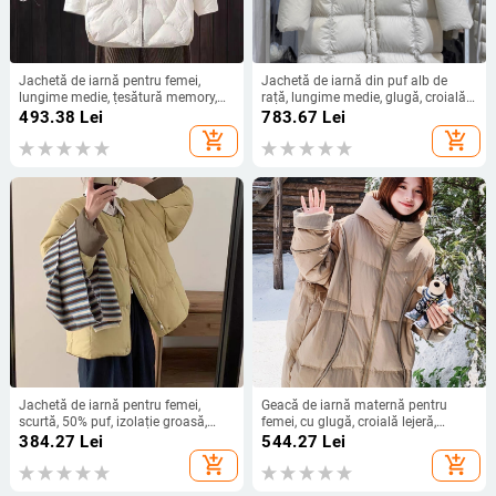
Jachetă de iarnă pentru femei,
Jachetă de iarnă din puf alb de
lungime medie, țesătură memory,
rață, lungime medie, glugă, croială
umplutură din puf de rață, conținut
lejeră, mărime mare, caldă
493.38
Lei
783.67
Lei
puf 96%+, închidere cu nasturi pe
add_shopping_cart
add_shopping_cart
un rând
Jachetă de iarnă pentru femei,
Geacă de iarnă maternă pentru
scurtă, 50% puf, izolație groasă,
femei, cu glugă, croială lejeră,
fermoar, fără guler, mâneci lungi,
lungime ultra-scurtă ≤40 cm,
384.27
Lei
544.27
Lei
croială normală, poliester
conținut puf de rață 81–85%,
add_shopping_cart
add_shopping_cart
țesătură Chenille, material principal:
spandex