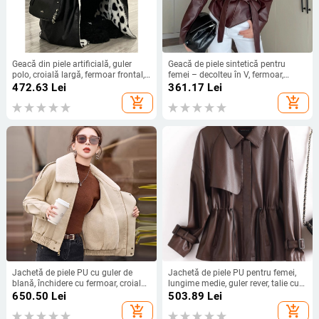
Geacă din piele artificială, guler
Geacă de piele sintetică pentru
polo, croială largă, fermoar frontal,
femei – decolteu în V, fermoar,
material spandex, iarnă 2025
croială lejeră
472.63
Lei
361.17
Lei
add_shopping_cart
add_shopping_cart
Jachetă de piele PU cu guler de
Jachetă de piele PU pentru femei,
blană, închidere cu fermoar, croială
lungime medie, guler rever, talie cu
lejeră, stil motocicletă, iarnă 2025
șnur, fermoar, mâneci raglan
650.50
Lei
503.89
Lei
add_shopping_cart
add_shopping_cart