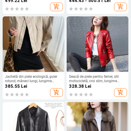
499.22
Lei
444.43 - 500.51
Lei
croială lejeră, iarnă 2025
add_shopping_cart
add_shopping_cart
Jachetă din piele ecologică, guler
Geacă de piele pentru femei, stil
rotund, mâneci lungi, lungime
motocicletă, croi slim, lungime
obișnuită, închidere cu catarame
scurtă, PU imitatie piele, închidere
385.55
Lei
328.38
Lei
multiple pe un singur rând, stil
cu fermoar, mâneci lungi
add_shopping_cart
add_shopping_cart
urban pentru naveta zilnică