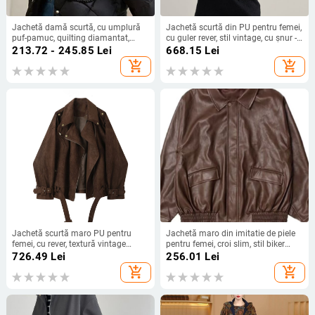
Jachetă damă scurtă, cu umplură
Jachetă scurtă din PU pentru femei,
puf-pamuc, quilting diamantat,
cu guler rever, stil vintage, cu șnur -
pentru iarnă, croială lejeră, cu guler
18663
213.72 - 245.85
Lei
668.15
Lei
polo
add_shopping_cart
add_shopping_cart
Jachetă scurtă maro PU pentru
Jachetă maro din imitatie de piele
femei, cu rever, textură vintage
pentru femei, croi slim, stil biker
Maillard din piele ecologică
retro american, fermoar frontal,
726.49
Lei
256.01
Lei
mâneci lungi
add_shopping_cart
add_shopping_cart