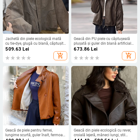
Jachetă din piele ecologică mată
Geacă din PU piele cu căptușeală
cu tie-dye, glugă cu blană, căptușită
plușată și guler din blană artificială,
cu fleece; palton de iarnă pentru
croială lejeră, lungime scurtă, iarna
509.63
Lei
673.86
Lei
femei, croială lejeră
2025
add_shopping_cart
add_shopping_cart
Geacă de piele pentru femei,
Geacă din piele ecologică cu rever,
lungime scurtă, guler înalt, fermoar,
croială lejeră, mâneci lungi, stil
mâneci lungi, piele artificială,
retro, primăvara 2025