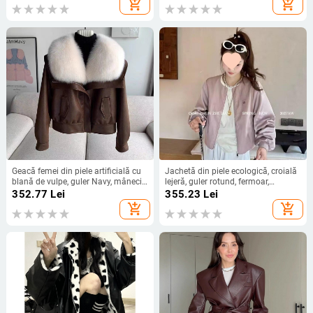
add_shopping_cart
add_shopping_cart
Geacă femei din piele artificială cu
Jachetă din piele ecologică, croială
blană de vulpe, guler Navy, mâneci
lejeră, guler rotund, fermoar,
lungi, material poliester-spandex,
lungime 50–65 cm
352.77
Lei
355.23
Lei
stil de iarnă 2024
add_shopping_cart
add_shopping_cart