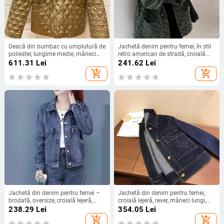
Geacă din bumbac cu umplutură de
Jachetă denim pentru femei, în stil
poliester, lungime medie, mâneci
retro american de stradă, croială
lungi, croială lejeră
lejeră, lungime medie, toamnă 2024
611.31
Lei
241.62
Lei
add_shopping_cart
add_shopping_cart
Jachetă din denim pentru femei –
Jachetă din denim pentru femei,
brodată, oversize, croială lejeră,
croială lejeră, rever, mâneci lungi,
toamnă
lungime 50–65 cm
238.29
Lei
354.05
Lei
add_shopping_cart
add_shopping_cart