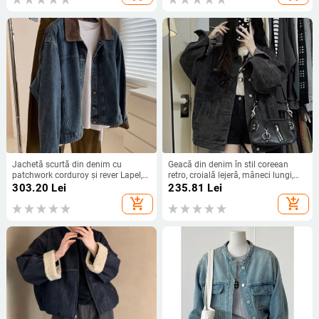
Jachetă scurtă din denim cu
Geacă din denim în stil coreean
patchwork corduroy și rever Lapel,
retro, croială lejeră, mâneci lungi,
fibre poliester, mâneci lungi, croială
guler polo, primăvara 2025
303.20
Lei
235.81
Lei
obișnuită, lungime 50–65 cm,
add_shopping_cart
add_shopping_cart
toamnă 2024