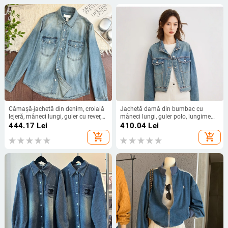
Cămașă-jachetă din denim, croială
Jachetă damă din bumbac cu
lejeră, mâneci lungi, guler cu rever,
mâneci lungi, guler polo, lungime
material denim 95%+ bumbac
80–100 cm, stil Temperament
444.17
Lei
410.04
Lei
Commuter
add_shopping_cart
add_shopping_cart