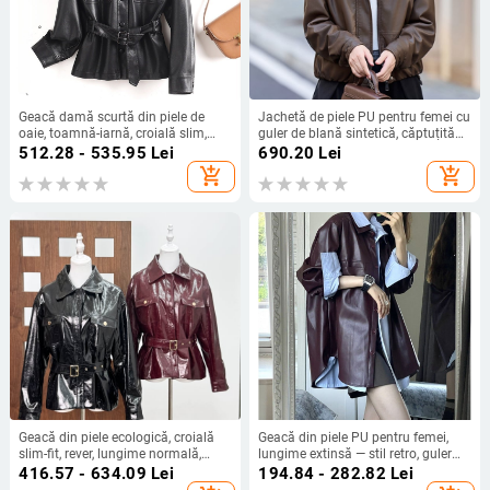
Geacă damă scurtă din piele de
Jachetă de piele PU pentru femei cu
oaie, toamnă-iarnă, croială slim,
guler de blană sintetică, căptuțită
mâneci lungi, guler pătrat, stil
cu fleece, închidere cu fermoar,
512.28 - 535.95
Lei
690.20
Lei
elegant
iarnă 2024
add_shopping_cart
add_shopping_cart
Geacă din piele ecologică, croială
Geacă din piele PU pentru femei,
slim-fit, rever, lungime normală,
lungime extinsă — stil retro, guler
curea inclusă
Polo, mâneci lungi, cusături pe
416.57 - 634.09
Lei
194.84 - 282.82
Lei
panouri