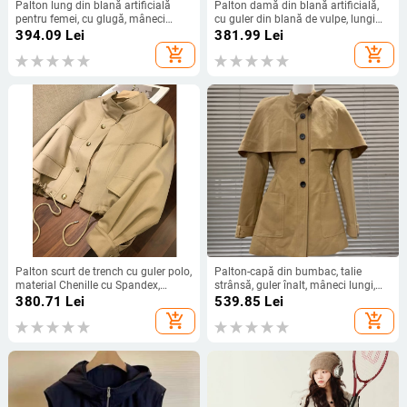
Palton lung din blană artificială
Palton damă din blană artificială,
pentru femei, cu glugă, mâneci
cu guler din blană de vulpe, lungime
lungi, iarnă 2024
medie, mâneci lungi
394.09
Lei
381.99
Lei
add_shopping_cart
add_shopping_cart
Palton scurt de trench cu guler polo,
Palton-capă din bumbac, talie
material Chenille cu Spandex,
strânsă, guler înalt, mâneci lungi,
grosime medie, lungime 50–65 cm,
lungime medie, fără călcare, stil
380.71
Lei
539.85
Lei
versiune standard
urban elegant
add_shopping_cart
add_shopping_cart