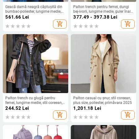
Geacă damă neagră căptușită din
Palton trench pentru femei, dungi
bumbac-poliester, lungime medie,
bej-ivorii, lungime medie, guler înalt,
guler rotund, croială lejeră,
stil coreean, croială lejeră
561.66
Lei
377.49 - 397.38
Lei
căptușeală caldă
add_shopping_cart
add_shopping_cart
Palton trench cu glugă pentru
Palton casual cu șnur, stil coreean,
femei, lungime medie, stil coreean,
plus size, poliester, primăvara 2025
croială lejeră pentru lucru casual
244.52
Lei
1,201.18
Lei
add_shopping_cart
add_shopping_cart