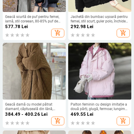
Geacă scurtă de puf pentru femei,
Jachetă din bumbac ușoară pentru
iarnă, stil coreean, 80-85% puf de
femei, stil scurt, guler polo, închidere
gâscă, înaltă calitate, stil pentru
cu fermoar, umplutură fleece
577.78
Lei
292.98
Lei
cupluri, plus size
add_shopping_cart
add_shopping_cart
Geacă damă cu model pătrat
Palton feminin cu design imitație a
diamant, căptușeală din lână,
două părți, glugă, fermoar, lungime
lungime medie, croială lejeră, stil
medie, material gros
384.49 - 400.26
Lei
469.55
Lei
coreean, guler rotund
add_shopping_cart
add_shopping_cart