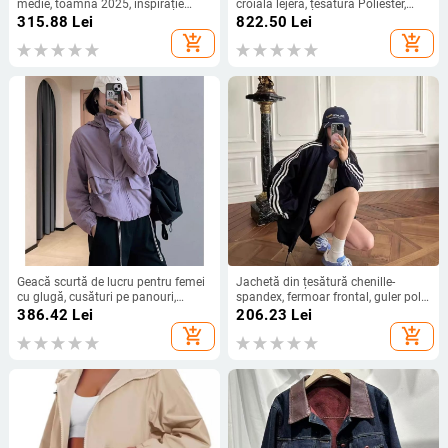
medie, toamnă 2025, inspirație
croială lejeră, țesătură Poliester,
coreeană și japoneză, guler înalt,
nasturi în 1 rând - stil britanic
315.88
Lei
822.50
Lei
talie evidențiată, siluetă subțire
add_shopping_cart
add_shopping_cart
Geacă scurtă de lucru pentru femei
Jachetă din țesătură chenille-
cu glugă, cusături pe panouri,
spandex, fermoar frontal, guler polo,
croială lejeră, primăvara 2025
mâneci lungi raglan, croială lejeră
386.42
Lei
206.23
Lei
add_shopping_cart
add_shopping_cart