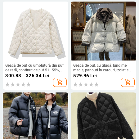
Geacă de puf cu umplutură din puf
Geacă de puf, cu glugă, lungime
de rață, conținut de puf 51–55%,
medie, panouri în carouri, izolație
model diamant, lungime ultra-
groasă, umplutură din puf de rață
300.88 - 326.34
Lei
529.96
Lei
scurtă, decolteu în V
101–200 g, conținut puf 51–55%
add_shopping_cart
add_shopping_cart