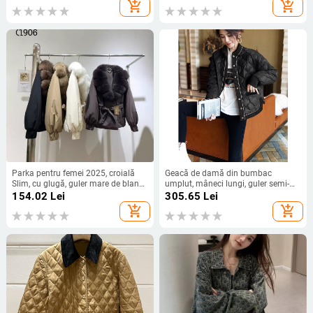
add_shopping_cart
add_shopping_cart
Parka pentru femei 2025, croială
Geacă de damă din bumbac
Slim, cu glugă, guler mare de blană,
umplut, mâneci lungi, guler semi-
gros și cald, stil koreean, palton de
turtleneck, închidere cu nasturi,
154.02
Lei
305.65
Lei
toamnă-iarna
lungime obișnuită
add_shopping_cart
add_shopping_cart