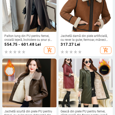
Palton lung din PU pentru femei,
Jachetă damă din piele artificială,
croială lejeră, închidere cu șnur și
cu rever la guler, fermoar, mâneci
guler în stil sacou, stil coreean-
lungi, blană artificială, stil street
554.75 - 601.48
Lei
317.27
Lei
japonez
hipster
add_shopping_cart
add_shopping_cart
Jachetă scurtă din piele PU pentru
Geacă din piele PU pentru femei,