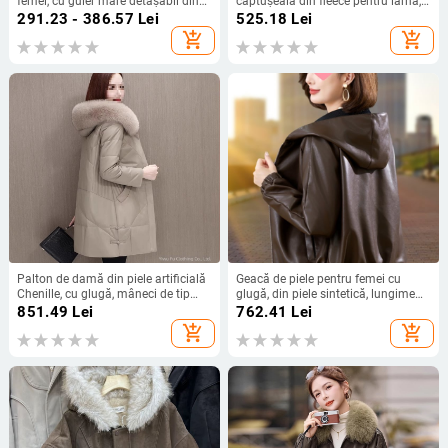
femei, cu guler mare detașabil din
căptușeală din fleece pentru iarnă,
blană, căptuțită cu fleece, cald
lungime medie, croială lejeră.
291.23 - 386.57
Lei
525.18
Lei
iarnă, fermoar
add_shopping_cart
add_shopping_cart
Palton de damă din piele artificială
Geacă de piele pentru femei cu
Chenille, cu glugă, mâneci de tip
glugă, din piele sintetică, lungime
prințesă, stil doamnă matură
ultra-scurtă (≤40 cm), fermoar,
851.49
Lei
762.41
Lei
țesătură Chenille-Spandex
add_shopping_cart
add_shopping_cart