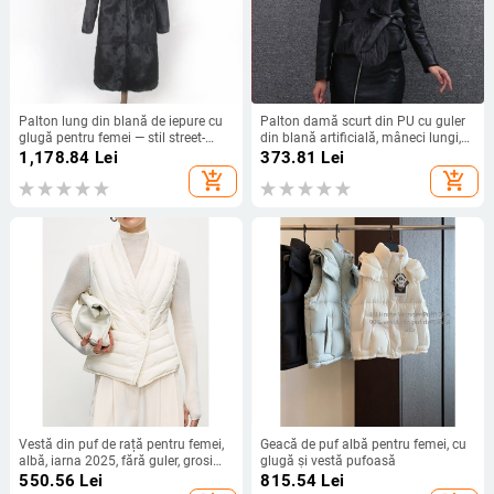
Palton lung din blană de iepure cu
Palton damă scurt din PU cu guler
glugă pentru femei — stil street-
din blană artificială, mâneci lungi,
hipster, blană de iepure
decolteu în V, stil elegant, lungime
1,178.84
Lei
373.81
Lei
50–65 cm, primăvara 2024
add_shopping_cart
add_shopping_cart
Vestă din puf de rață pentru femei,
Geacă de puf albă pentru femei, cu
albă, iarna 2025, fără guler, grosime
glugă și vestă pufoasă
medie
550.56
Lei
815.54
Lei