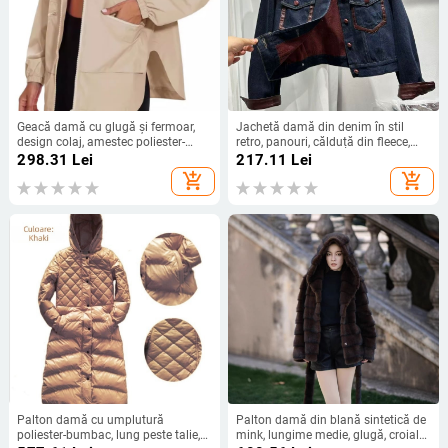
Geacă damă cu glugă și fermoar,
Jachetă damă din denim în stil
design colaj, amestec poliester-
retro, panouri, călduță din fleece,
bumbac (80-90% poliester, <30%
toamna–iarna, culori contrastante,
298.31
Lei
217.11
Lei
bumbac), mâneci lungi, lungime
croială scurtă cu guler rever
add_shopping_cart
add_shopping_cart
medie, grosime medie, Toamnă
2024
Palton damă cu umplutură
Palton damă din blană sintetică de
poliester-bumbac, lung peste talie,
mink, lungime medie, glugă, croială