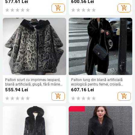
guler înalt și guler detașabil din
lejeră, cald și confortabil
577.61
Lei
600.56
Lei
blană artificială, închidere cu
add_shopping_cart
add_shopping_cart
nasturi
Palton scurt cu imprimeu leopard,
Palton lung din blană artificială
blană artificială, glugă, fără mâneci,
ecologică pentru femei, croială
țesătură poliester, lungime 40–50
lejeră, peste genunchi, mărime plus,
555.94
Lei
607.16
Lei
cm, stil european-american de
stil trench
add_shopping_cart
add_shopping_cart
stradă