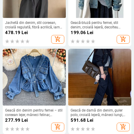
Jachetă din denim, stil coreean,
Geacă-bluză pentru femei, stil
croială regulată, fibră acrilică, iarna
denim, croială lejeră, decolteu
2025
rotund, mâneci lungi, toamna 2025
478.19
Lei
199.06
Lei
add_shopping_cart
add_shopping_cart
Geacă din denim pentru femei – stil
Geacă de damă din denim, guler
coreean lejer, mâneci felinar,
polo, croială lejeră, mâneci lungi,
decolteu în V (material amestecat,
95% poliester
277.99
Lei
591.68
Lei
mâneci lungi, stil casual)
add_shopping_cart
add_shopping_cart