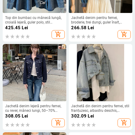
Top din bumbac cu mânecă lungă,
Jachetă denim pentru femei,
croială lejeră, guler polo, stil
broderie, trei dungi, guler înalt,
Harajuku
fermoar, croială dreaptă, stil
425.45
Lei
266.58
Lei
coreean-japonez
add_shopping_cart
add_shopping_cart
Jachetă denim lejeră pentru femei,
Jachetă din denim pentru femei, stil
cu rever, mâneci lungi, 50–70%
franțuzesc, albastru deschis,
bumbac, toamnă 2025
inspirație coreeană, croială scurtă,
308.05
Lei
302.09
Lei
la modă.
add_shopping_cart
add_shopping_cart