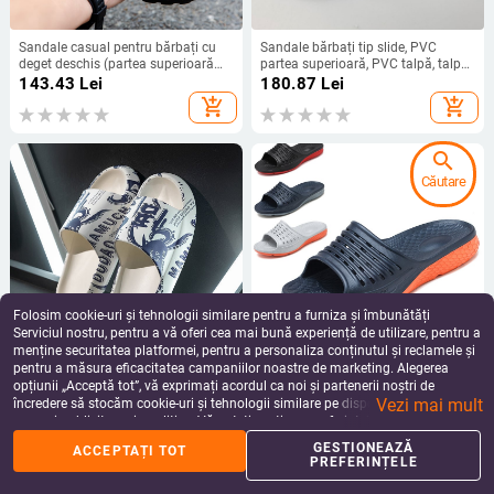
Sandale casual pentru bărbați cu
Sandale bărbați tip slide, PVC
deget deschis (partea superioară
partea superioară, PVC talpă, talpă
din plastic, căptușeală din plasă,
turnată prin injecție, stil casual
143.43
Lei
180.87
Lei
talpă EVA)
add_shopping_cart
add_shopping_cart
search
Căutare
Folosim cookie-uri și tehnologii similare pentru a furniza și îmbunătăți
Serviciul nostru, pentru a vă oferi cea mai bună experiență de utilizare, pentru a
menține securitatea platformei, pentru a personaliza conținutul și reclamele și
pentru a măsura eficacitatea campaniilor noastre de marketing. Alegerea
Papuci de bărbați, partea
Sandale EVA pentru bărbați, cu
opțiunii „Acceptă tot”, vă exprimați acordul ca noi și partenerii noștri de
superioară din PVC și talpa PVC,
deget deschis, slip-on, stil plajă,
Vezi mai mult
talpă turnată prin injecție,
pentru uz interior și exterior, cu
încredere să stocăm cookie-uri și tehnologii similare pe dispozitivul dvs. în
101.02
Lei
142.94
Lei
antiderapant, pentru
partea superioară EVA și talpă EVA
scopuri publicitare și analitice. Vă puteți gestiona preferințele în orice moment
add_shopping_cart
add_shopping_cart
interior/exterior, vară.
făcând clic pe „Gestionează preferințele”. Pentru mai multe informații, vă
GESTIONEAZĂ
ACCEPTAȚI TOT
rugăm să consultați
Politica noastră de confidențialitate
.
PREFERINȚELE