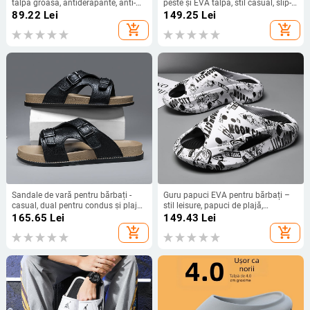
talpă groasă, antiderapante, anti-
peste și EVA talpă, stil casual, slip-
miros, durabile, talpă moale.
on, talpă turnată prin injecție,
89.22
Lei
149.25
Lei
primăvara 2025
add_shopping_cart
add_shopping_cart
Sandale de vară pentru bărbați -
Guru papuci EVA pentru bărbați –
casual, dual pentru condus și plajă,
stil leisure, papuci de plajă,
partea superioară PVC, talpă PVC,
antiderapante, turnare prin injecție,
165.65
Lei
149.43
Lei
talpă turnată prin injecție, Jiacheng,
18–40 ani
add_shopping_cart
add_shopping_cart
vară 2024