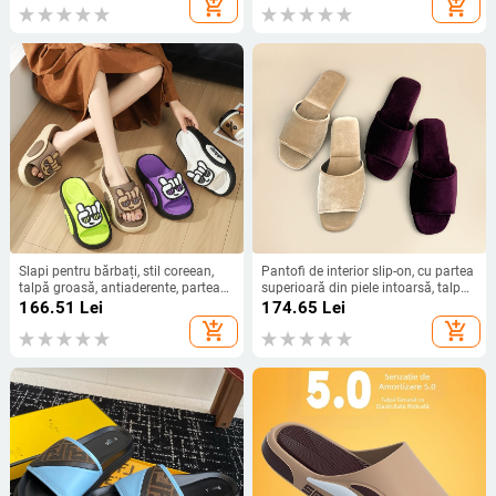
add_shopping_cart
add_shopping_cart
Slapi pentru bărbați, stil coreean,
Pantofi de interior slip-on, cu partea
talpă groasă, antiaderente, partea
superioară din piele intoarsă, talpă
superioară și talpa EVA, primăvara
din cauciuc, stil simplu, vară 2025
166.51
Lei
174.65
Lei
2025
add_shopping_cart
add_shopping_cart