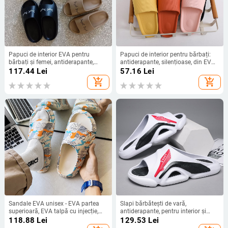
Papuci de interior EVA pentru
Papuci de interior pentru bărbați:
bărbați și femei, antiderapante,
antiderapante, silențioase, din EVA,
rezistenți la uzură, ușori,
talpă injectată, rezistente la miros
117.44
Lei
57.16
Lei
confortabili pentru odihna acasă
add_shopping_cart
add_shopping_cart
Sandale EVA unisex - EVA partea
Slapi bărbătești de vară,
superioară, EVA talpă cu injecție,
antiderapante, pentru interior și
încălțăminte de vară ușoară
exterior, sandale moderne de plajă
118.88
Lei
129.53
Lei