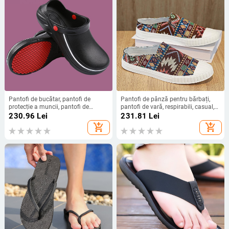
Pantofi de bucătar, pantofi de
Pantofi de pânză pentru bărbați,
protecție a muncii, pantofi de
pantofi de vară, respirabili, casual,
siguranță, pantofi de bucătar,
ușori, cu talpă moale, slip-in, din
230.96
Lei
231.81
Lei
pantofi de lucru rezistenți la ulei,
pânză Old Beijing, fără toc,
add_shopping_cart
add_shopping_cart
antiderapanți, impermeabili
jumătate de tragere