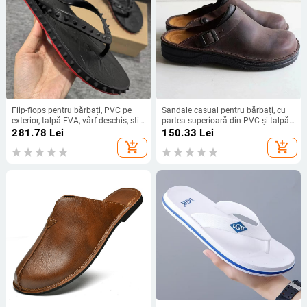
Flip-flops pentru bărbați, PVC pe
Sandale casual pentru bărbați, cu
exterior, talpă EVA, vârf deschis, stil
partea superioară din PVC și talpă
casual
din cauciuc, stil relaxat, pentru
281.78
Lei
150.33
Lei
adulți
add_shopping_cart
add_shopping_cart