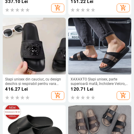
din piele de vită, talpă din cauciuc
antiderapante, stil Leisure
337.10
Lei
151.22
Lei
add_shopping_cart
add_shopping_cart
Slapi unisex din cauciuc, cu design
XAXAXTO Șlapi unisex, parte
deschis și respirabil pentru vara
superioară mată, închidere Velcro,
2025
talpă din plastic, turnare prin
416.27
Lei
120.71
Lei
injecție, vară 2023
add_shopping_cart
add_shopping_cart