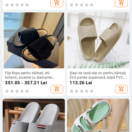
antiderapante, rezistente la uzură,
add_shopping_cart
add_shopping_cart
slip-on
Flip-flops pentru bărbați, stil
Șlapi de casă slip-on pentru bărbați,
britanic, accente cu diamante,
EVA partea superioară, talpă PVC,
partea superioară din microfibră
stil leisure, pentru adulți
351.05 - 357.21
Lei
113.26
Lei
respirabilă, talpă EVA cu injecție
add_shopping_cart
add_shopping_cart