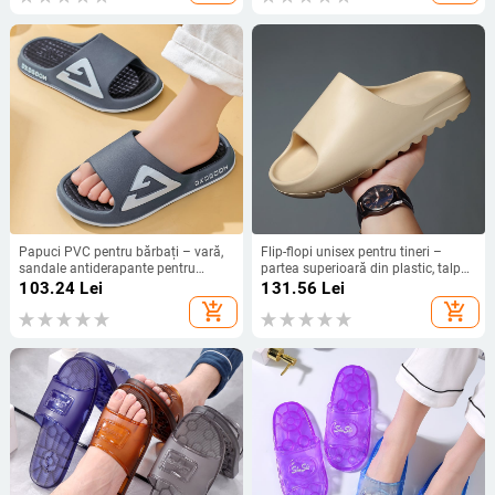
Papuci PVC pentru bărbați – vară,
Flip-flopi unisex pentru tineri –
sandale antiderapante pentru
partea superioară din plastic, talpă
interior/exterior, talpă PVC turnată
din cauciuc, deget deschis,
103.24
Lei
131.56
Lei
prin injecție, stil sport
tehnologie talpă din viscoză
add_shopping_cart
add_shopping_cart