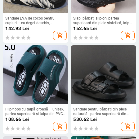
Sandale EVA de cocos pentru
Slapi bărbați slip-on, partea
cupluri – cu deget deschis,
superioară din piele sintetică, talpă
antiderapante, talpă EVA groasă,
EVA, talpă groasă, design simplu
142.93
Lei
152.65
Lei
turnate prin injecție
add_shopping_cart
add_shopping_cart
Flip-flops cu talpă groasă – unisex,
Sandale pentru bărbați din piele
partea superioară și talpa din PVC,
naturală - partea superioară din
antiderapante, rezistente la miros,
piele de vită, talpă EVA, închidere
108.66
Lei
530.62
Lei
talpă turnată prin injecție, stil
slip-on, model Nappa, stil casual
add_shopping_cart
add_shopping_cart
casual vară 2024 (Unisex; PVC
partea superioară și talpa; injecție
turnată; antiderapante; rezistente la