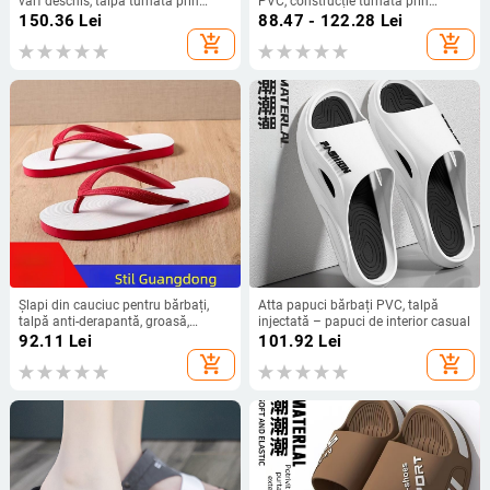
vârf deschis, talpă turnată prin
PVC, construcție turnată prin
injecție, antiderapante, stil tineret
injecție, model 3265
150.36
Lei
88.47 - 122.28
Lei
add_shopping_cart
add_shopping_cart
Șlapi din cauciuc pentru bărbați,
Atta papuci bărbați PVC, talpă
talpă anti-derapantă, groasă,
injectată – papuci de interior casual
rezistente la uzură, ușoare și
92.11
Lei
101.92
Lei
elegante pentru plajă
add_shopping_cart
add_shopping_cart