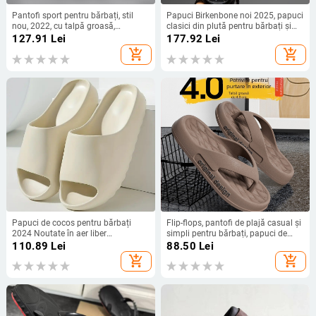
Pantofi sport pentru bărbați, stil
Papuci Birkenbone noi 2025, papuci
nou, 2022, cu talpă groasă,
clasici din plută pentru bărbați și
confortabili, pentru interior și
femei, papuci pentru cupluri
127.91
Lei
177.92
Lei
exterior, antiderapanți, cu două căi
transfrontaliere pentru comerț
add_shopping_cart
add_shopping_cart
exterior, în stoc
Papuci de cocos pentru bărbați
Flip-flops, pantofi de plajă casual și
2024 Noutate în aer liber
simpli pentru bărbați, papuci de
antiderapanți, cu înălțime mărită,
vară de înaltă calitate pentru
110.89
Lei
88.50
Lei
șlapi de plajă pentru femei, cu fund
bărbați, potriviți pentru toate
add_shopping_cart
add_shopping_cart
gros, îmbrăcăminte exterioară
anotimpurile, pentru casă și
oaspeți, respirabili și confortabili