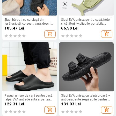
Șlapi bărbați cu curelușă din
Slapi EVA unisex pentru casă, hotel
țesătură, stil coreean, vară, deschise
și călătorii — pliabile, portabile,
la vârf, talpă EVA
monolitic turnate, talpă EVA, anti-
105.47
Lei
66.58
Lei
derapare
add_shopping_cart
add_shopping_cart
Papuci unisex de vară pentru casă,
Șlapi EVA unisex cu talpă groasă –
talpă EVA antiaderentă și partea
antiderapante, respirabile, pentru uz
superioară EVA, stil de relaxare
interior și exterior
122.31
Lei
131.03
Lei
add_shopping_cart
add_shopping_cart