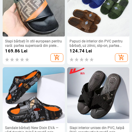
Slapi bărbați în stil european pentru
Papuci de interior din PVC pentru
vară: partea superioară din piele
bărbați, uz zilnic, slip-on, partea
microfibră, talpă din cauciuc,
superioară PVC, talpă din PVC
169.86
Lei
124.74
Lei
imprimeu cu litere, deget deschis
turnată, lansare primăvara 2025
add_shopping_cart
add_shopping_cart
Sandale bărbați New Dixin EVA —
Slapi interior unisex din PVC, talpă