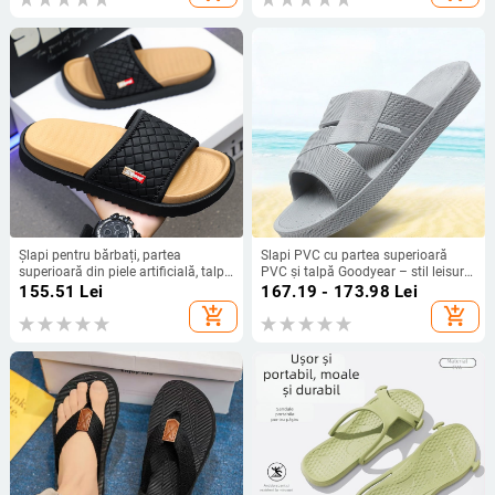
Șlapi pentru bărbați, partea
Slapi PVC cu partea superioară
superioară din piele artificială, talpă
PVC și talpă Goodyear – stil leisure
EVA, stil leisure, vară 2025
pentru adulți
155.51
Lei
167.19 - 173.98
Lei
add_shopping_cart
add_shopping_cart