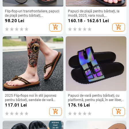
Flip-flop-uri transfrontaliere, papuci
Papuci de plajă pentru bărbați, la
de plajă pentru bărbați,
modă, 2025, vara nouă,
îmbrăcăminte de exterior
antiderapanți, casual, versatili,
98.20
Lei
160.18 - 162.61
Lei
antiderapantă de vară pentru
pentru tineri, la modă, antiderapanți
add_shopping_cart
add_shopping_cart
bărbați, Flip-flop-uri în stoc en-gros
2025 Flip-flops noi în stil japonez
Papuci de vară pentru bărbați, cu
pentru bărbați, sandale de vară
platformă, pentru plajă, în aer liber,
antiderapante pentru exterior,
cu model clasic, Birkenstock, plus
117.01
Lei
176.16
Lei
pantofi de plajă din cauciuc
mărime, la modă, casual, papuci de
add_shopping_cart
add_shopping_cart
vietnamez, la modă
baie