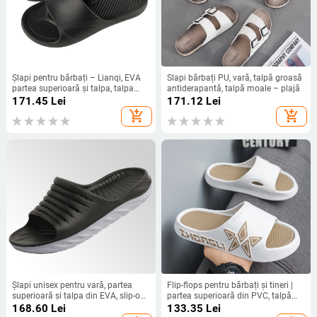
Șlapi pentru bărbați – Lianqi, EVA
Slapi bărbați PU, vară, talpă groasă
partea superioară și talpa, talpa
antiderapantă, talpă moale – plajă
turnată prin injecție, Slip-on
171.45
Lei
171.12
Lei
add_shopping_cart
add_shopping_cart
Șlapi unisex pentru vară, partea
Flip-flops pentru bărbați și tineri |
superioară și talpa din EVA, slip-on,
partea superioară din PVC, talpă
talpă injectată, vară 2025
din PVC turnată prin injecție,
168.60
Lei
133.35
Lei