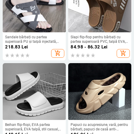
Sandale bărbați cu partea
Slapi flip-flop pentru bărbați cu
superioară PU și talpă injectată,
partea superioară PVC, talpă EVA,
antiderapante, dual pentru condus
stil Leisure, talpă turnată prin
218.83
Lei
84.98 - 86.32
Lei
și purtare casual, stil coreean
injecție
add_shopping_cart
add_shopping_cart
Beihan flip-flopi, EVA partea
Papuci cu acupresiune, vară, pentru
superioară, EVA talpă, stil casual,
bărbați, papuci de casă anti-
talpă turnată prin injecție
derapare, EVA pe partea superioară