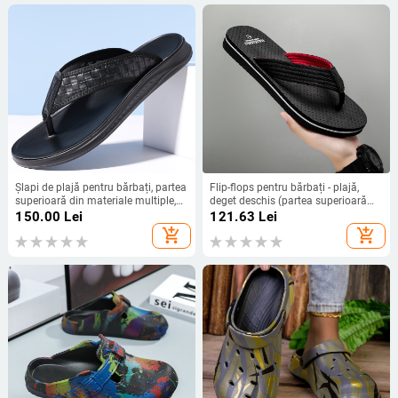
Șlapi de plajă pentru bărbați, partea
Flip-flops pentru bărbați - plajă,
superioară din materiale multiple,
deget deschis (partea superioară
talpă din poliuretan, construcție
PVC; talpă PVC; purtare ușoară)
150.00
Lei
121.63
Lei
prin injecție (vară 2025)
add_shopping_cart
add_shopping_cart