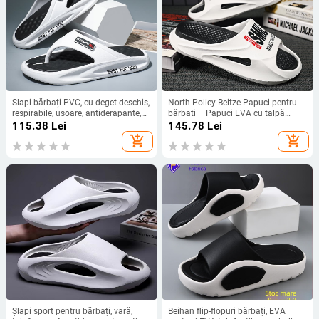
Slapi bărbați PVC, cu deget deschis,
North Policy Beitze Papuci pentru
respirabile, ușoare, antiderapante,
bărbați – Papuci EVA cu talpă
talpă de 3 cm grosime, turnate prin
groasă, pentru interior/exterior,
115.38
Lei
145.78
Lei
injecție
antiderapante, anti-miros
add_shopping_cart
add_shopping_cart
Șlapi sport pentru bărbați, vară,
Beihan flip-flopuri bărbați, EVA