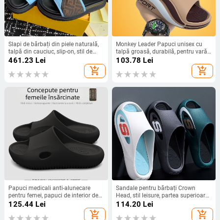
Slapi de bărbați din piele naturală,
Monkey Leader Papuci unisex cu
talpă din cauciuc, slip-on, stil de
talpă groasă, durabilă, pentru vară,
relaxare, vara 2025
interior și exterior
461.23
Lei
103.78
Lei
add_shopping_cart
add_shopping_cart
Papuci medicali anti-alunecare
Sandale pentru bărbați Crown
pentru femei, papuci de interior de
Head, stil leisure, partea superioară
vară, cu susținere a arcului, ușori
PVC și talpă PVC, talpă turnată prin
125.44
Lei
114.20
Lei
pentru picioare și cu protecție
injecție
add_shopping_cart
add_shopping_cart
împotriva mirosurilor