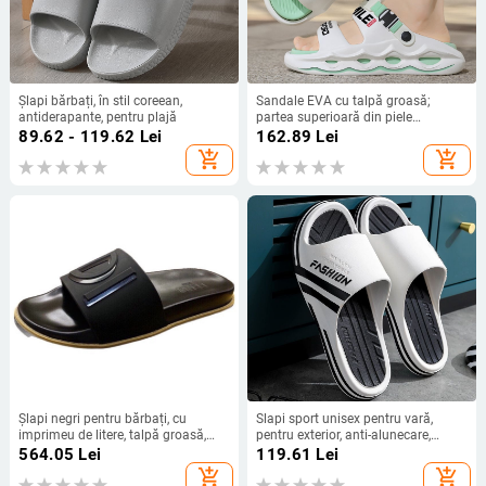
Șlapi bărbați, în stil coreean,
Sandale EVA cu talpă groasă;
antiderapante, pentru plajă
partea superioară din piele
artificială; unisex; pentru sporturi în
89.62 - 119.62
Lei
162.89
Lei
aer liber; vară 2024
add_shopping_cart
add_shopping_cart
Șlapi negri pentru bărbați, cu
Slapi sport unisex pentru vară,
imprimeu de litere, talpă groasă,
pentru exterior, anti-alunecare,
antiderapante
pentru plajă și casă, pentru cupluri
564.05
Lei
119.61
Lei
add_shopping_cart
add_shopping_cart