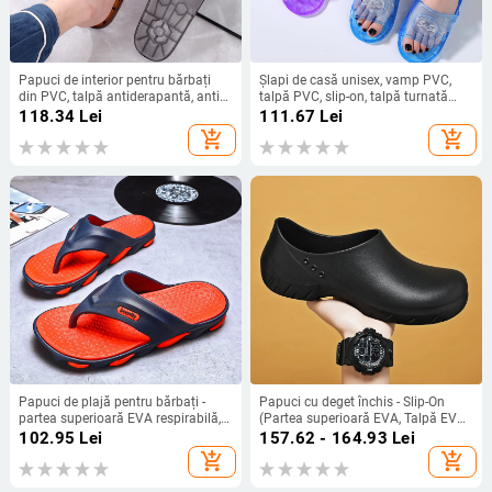
Papuci de interior pentru bărbați
Șlapi de casă unisex, vamp PVC,
din PVC, talpă antiderapantă, anti
talpă PVC, slip-on, talpă turnată
miros, talpă groasă, tehnologie de
prin injecție, stil lejer
118.34
Lei
111.67
Lei
injecție a talpii
add_shopping_cart
add_shopping_cart
Papuci de plajă pentru bărbați -
Papuci cu deget închis - Slip-On
partea superioară EVA respirabilă,
(Partea superioară EVA, Talpă EVA,
talpă MD injectată, sandale cu
Turnare prin injecție, Bărbați)
102.95
Lei
157.62 - 164.93
Lei
deget deschis, pentru tineri 18–40
add_shopping_cart
add_shopping_cart