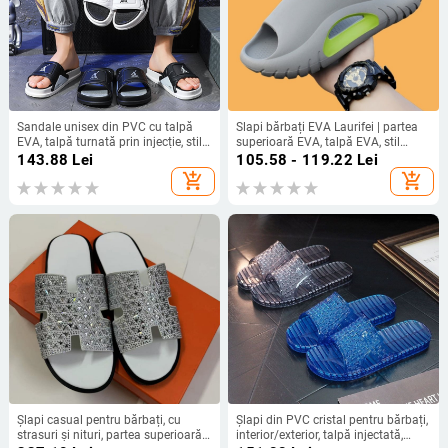
Sandale unisex din PVC cu talpă
Slapi bărbați EVA Laurifei | partea
EVA, talpă turnată prin injecție, stil
superioară EVA, talpă EVA, stil
tineret
sport, talpă injectată, suprafață
143.88
Lei
105.58 - 119.22
Lei
vopsită
add_shopping_cart
add_shopping_cart
Șlapi casual pentru bărbați, cu
Șlapi din PVC cristal pentru bărbați,
strasuri și nituri, partea superioară
interior/exterior, talpă injectată,