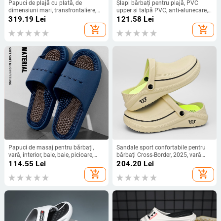
Papuci de plajă cu plată, de
Șlapi bărbați pentru plajă, PVC
dimensiuni mari, transfrontaliere,
upper și talpă PVC, anti-alunecare,
2025, noi, pescar, pantofi retro
anti-miros, rezistente la uzură
319.19
Lei
121.58
Lei
versatil, leneși, pentru bărbați,
add_shopping_cart
add_shopping_cart
comerț exterior
Papuci de masaj pentru bărbați,
Sandale sport confortabile pentru
vară, interior, baie, baie, picioare,
bărbați Cross-Border, 2025, vară
acupunctură, terapie pentru
nouă, în aer liber, cu vârf închis,
114.55
Lei
204.20
Lei
picioare, sandale anti-alunecare
dimensiuni mari, papuci de
add_shopping_cart
add_shopping_cart
pentru bărbați
bucătărie, pentru zile ploioase