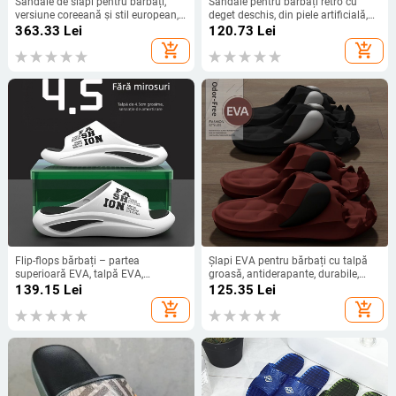
Sandale de slapi pentru bărbați,
Sandale pentru bărbați retro cu
versiune coreeană și stil european,
deget deschis, din piele artificială,
talpă din cauciuc, închidere slip-on,
talpă EVA, pentru vârsta 18–40 de
363.33
Lei
120.73
Lei
primăvara 2025
ani.
add_shopping_cart
add_shopping_cart
Flip-flops bărbați – partea
Șlapi EVA pentru bărbați cu talpă
superioară EVA, talpă EVA,
groasă, antiderapante, durabile,
antiderapante, ușor de purtat, stil
rezistente la miros
139.15
Lei
125.35
Lei
tineret
add_shopping_cart
add_shopping_cart