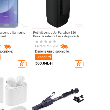
cla pentru Samsung
Potrivit pentru Jbl Partybox 320
arent
Boxă de exterior Husă de protecție
Stage 320 Audio Trolley Carcasă
anti-praf Husă
e
Livrare: 2-5 Zile
ponibile:
Dimensiuni disponibile:
Standard
388.84
Lei
add_shopping_cart
add_shopping_cart