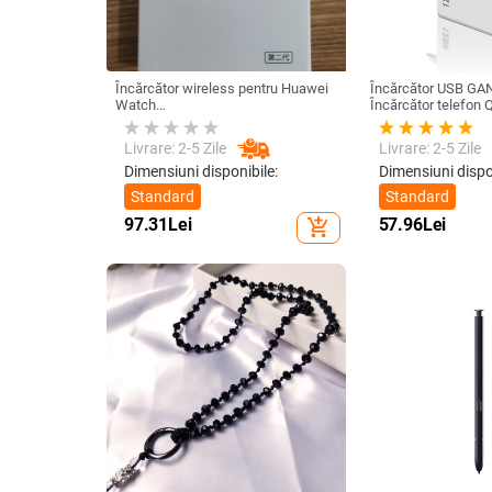
Încărcător wireless pentru Huawei
Încărcător USB GA
Watch
Încărcător telefon Q
GT6/GT5/Watch5/Watch4/GT4 –
Adaptor de încărcar
corp metalic, încărcare magnetică,
iPhone 14 13 12 S
Livrare: 2-5 Zile
Livrare: 2-5 Zile
QC 3.0 încărcare rapidă, ieșire 5W
realme încărcător u
Dimensiuni disponibile:
Dimensiuni dispo
Standard
Standard
97.31
Lei
57.96
Lei
add_shopping_cart