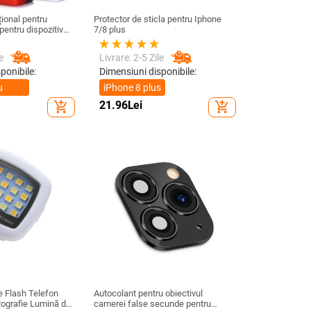
ional pentru
Protector de sticla pentru Iphone
pentru dispozitive
7/8 plus
/ 4,8 inchi
e
Livrare: 2-5 Zile
ponibile:
Dimensiuni disponibile:
u
iPhone 8 plus
21.96
Lei
add_shopping_cart
add_shopping_cart
al
 Flash Telefon
Autocolant pentru obiectivul
tografie Lumină de
camerei false secunde pentru