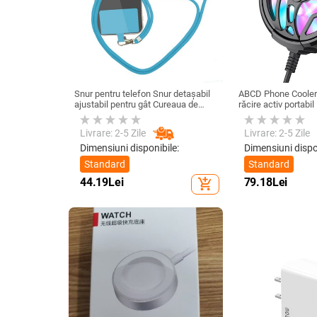
Snur pentru telefon Snur detașabil
ABCD Phone Cooler 
ajustabil pentru gât Cureaua de
răcire activ portabil
șnur pentru accesorii pentru telefon
telefon mobil pentru
mobil Snur pentru telefon mobil
Livrare: 2-5 Zile
Livrare: 2-5 Zile
Curele universale pentru gât
Dimensiuni disponibile:
Dimensiuni dispo
Standard
Standard
44.19
Lei
79.18
Lei
add_shopping_cart