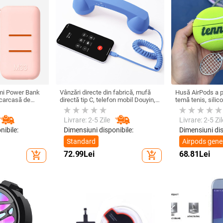
omi Power Bank
Vânzări directe din fabrică, mufă
Husă AirPods a p
 carcasă de
directă tip C, telefon mobil Douyin,
temă tenis, silic
on 33W 10000mA,
internet celebru, telefon mobil,
compatibilă cu Ai
ru Power Bank
microfon electric, port C, căști cu
Livrare: 2-5 Zile
Livrare: 2-5 Zil
fir, cască
nibile:
Dimensiuni disponibile:
Dimensiuni dis
Standard
Airpods gene
1/2
72.99
Lei
68.81
Lei
add_shopping_cart
add_shopping_cart