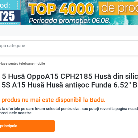
Huse pentru telefoane mobile
15 Husă OppoA15 CPH2185 Husă din silic
5S A15 Husă Husă antișoc Funda 6.52'' Ba
 produs nu mai este disponibil la Badu.
s la ofertele pe care le-am selectat pentru dvs. sau puteți reveni la pagina noas
 produsele noastre:
principala