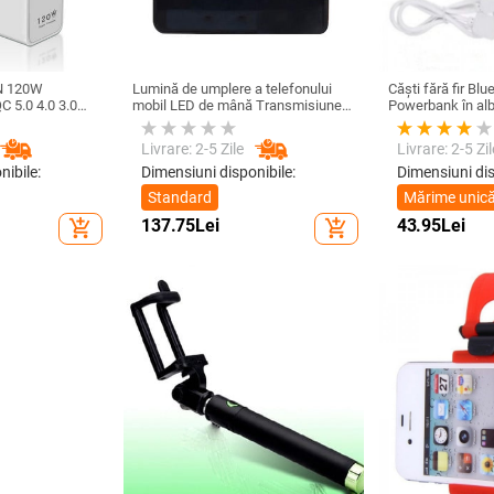
N 120W
Lumină de umplere a telefonului
Căști fără fir Bl
C 5.0 4.0 3.0
mobil LED de mână Transmisiune
Powerbank în al
e rapidă pentru
în direct Lumină pentru selfie
amsung Huawei
Lumină de umplere a computerului
Livrare: 2-5 Zile
Livrare: 2-5 Zil
sb
Lumină de umplere a telefonului
mobil pentru conferințe video
nibile:
Dimensiuni disponibile:
Dimensiuni dis
Standard
Mărime unic
137.75
Lei
43.95
Lei
add_shopping_cart
add_shopping_cart