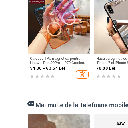
Carcasă TPU magnetică pentru
Husa cu oglinda cu 
Huawei Pura90Pro – P70 Gradient
iPhone 7 si iPhone 
Aurora, design minimalist, protecție
54.38 - 63.54
Lei
70.88
Lei
anti-cădere
add_shopping_cart
more
Mai multe de la Telefoane mobile