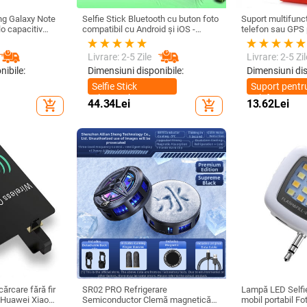
ng Galaxy Note
Selfie Stick Bluetooth cu buton foto
Suport multifuncț
lo capacitiv
compatibil cu Android și iOS -
telefon sau GPS 
il sensibil SPen
Negru / Verde
de până la 76 mm 
cu Bluetooth
Livrare: 2-5 Zile
Livrare: 2-5 Zil
nibile:
Dimensiuni disponibile:
Dimensiuni dis
Selfie Stick
Suport pentr
Bluetooth
telefon
44.34
Lei
13.62
Lei
add_shopping_cart
add_shopping_cart
multifunction
ărcare fără fir
SR02 PRO Refrigerare
Lampă LED Selfie
 Huawei Xiaomi
Semiconductor Clemă magnetică
mobil portabil Fo