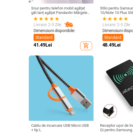
Snur pentru telefon mobil agățat
Stilo pentru Samsu
gât lanț agățat Pandantiv Mărgele
10/Note 10 Plus Sti
de cristal realizat manual Coarda
universal Ecran tact
anti-pierdere pentru iPhone Curea
Nu este compatibil 
Livrare: 2-5 Zile
Livrare: 2-5 Zile
detașabilă
Dimensiuni disponibile:
Dimensiuni dispo
Standard
Standard
41.49
Lei
48.49
Lei
add_shopping_cart
Cablu de incarcare USB Micro USB
Receptor ușor de înc
+ tip L
Qi pentru Samsung