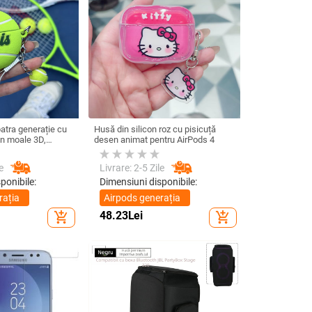
atra generație cu
Husă din silicon roz cu pisicuță
on moale 3D,
desen animat pentru AirPods 4
rPods 3 și Pro 2
e
Livrare: 2-5 Zile
ponibile:
Dimensiuni disponibile:
rația
Airpods generația
1/2
48.23
Lei
add_shopping_cart
add_shopping_cart