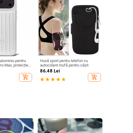
 aluminiu pentru
Husă sport pentru telefon cu
ro Max, protecție
autocolant mufă pentru căști
hidere magnetică,
86.48
Lei
ție, posibilitate de
add_shopping_cart
add_shopping_cart