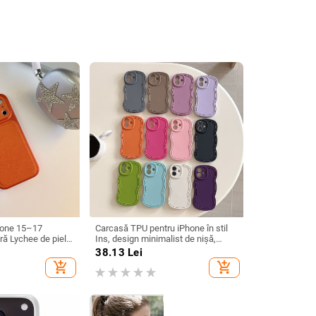
hone 15–17
Carcasă TPU pentru iPhone în stil
ră Lychee de piele
Ins, design minimalist de nișă,
, culoare solidă,
husă moale cu margine ondulată,
38.13
Lei
protecție anti-cădere, anti-
add_shopping_cart
add_shopping_cart
amprentă, finisaj mat