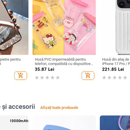
pietre pentru
Husă PVC impermeabilă pentru
Husă din aliaj de
8
telefon, compatibilă cu dispozitive
iPhone 17 Pro / P
până la 7,2 inci, imprimare siglă,
anti-cădere, înc
35.87
Lei
221.85
Lei
personalizare (PVC • impermeabil •
turnare prin injec
add_shopping_cart
add_shopping_cart
până la 7,2 inci • imprimare siglă •
personalizare
personalizare)
 și accesorii
Afișați toate produsele