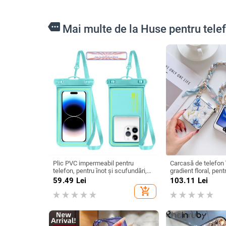
more
Mai multe de la Huse pentru tel
Plic PVC impermeabil pentru
Carcasă de telefon în
telefon, pentru înot și scufundări,
gradient floral, pe
compatibil ecran tactil, pungă
Galaxy Z Flip7/5 și 
59.49
Lei
103.11
Lei
sigilată
în unu, realizată ma
add_shopping_cart
sintetică, cu fular 
ținere