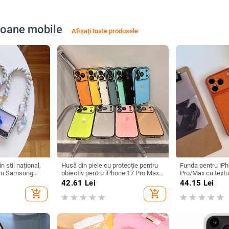
efoane mobile
Afișați toate produsele
 stil național,
Husă din piele cu protecție pentru
Funda pentru iP
ntru Samsung
obiectiv pentru iPhone 17 Pro Max
Pro/Max cu textu
Z Flip6/4 – două
— husă durabilă, protecție antișoc
și fereastră mare
42.61
Lei
44.15
Lei
nual, din piele
finisaj mat
add_shopping_cart
add_shopping_cart
de mătase pentru