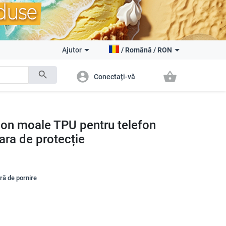
Ajutor
/
Română
/
RON
search
account_circle
shopping_basket
Conectați-vă
on moale TPU pentru telefon
ra de protecție
tră de pornire