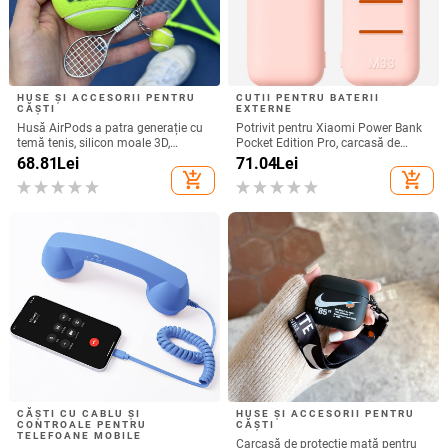
HUSE ȘI ACCESORII PENTRU
CUTII PENTRU BATERII
CĂȘTI
EXTERNE
Husă AirPods a patra generație cu
Potrivit pentru Xiaomi Power Bank
temă tenis, silicon moale 3D,
Pocket Edition Pro, carcasă de
compatibilă cu AirPods 3 și Pro 2
protecție din silicon 33W 10000mA,
68.81
Lei
71.04
Lei
antiderapantă pentru Power Bank
add_shopping_cart
add_shopping_cart
CĂȘTI CU CABLU ȘI
HUSE ȘI ACCESORII PENTRU
CONTROALE PENTRU
CĂȘTI
TELEFOANE MOBILE
Carcasă de protecție mată pentru