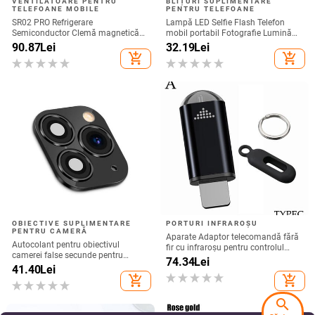
VENTILATOARE PENTRU
BLIȚURI SUPLIMENTARE
TELEFOANE MOBILE
PENTRU TELEFOANE
SR02 PRO Refrigerare
Lampă LED Selfie Flash Telefon
Semiconductor Clemă magnetică
mobil portabil Fotografie Lumină
spate Radiator telefon mobil Joc
de umplere Reîncărcabilă
90.87
Lei
32.19
Lei
Live Afișaj digital Furnizare directă
add_shopping_cart
add_shopping_cart
din fabrică
OBIECTIVE SUPLIMENTARE
PORTURI INFRAROȘU
PENTRU CAMERĂ
Aparate Adaptor telecomandă fără
Autocolant pentru obiectivul
fir cu infraroșu pentru controlul
camerei false secunde pentru
aplicației inteligente Telefon
74.34
Lei
upgrade telefon iPhone Protector
41.40
Lei
Transmițător cu infraroșu pentru
de ecran pentru iPhone X / XS Max
add_shopping_cart
add_shopping_cart
iPhone și telefon Android
Schimbare la iPhone 11 pro Max
search