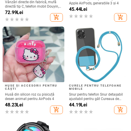
Vânzări directe din fabrică, mufă
Apple AirPods, generațiile 3 și 4
directă tip C, telefon mobil Douyin,
45.44
Lei
internet celebru, telefon mobil,
72.99
Lei
microfon electric, port C, căști cu fir,
add_shopping_cart
add_shopping_cart
cască
HUSE ȘI ACCESORII PENTRU
CURELE PENTRU TELEFOANE
CĂȘTI
MOBILE
Husă din silicon roz cu pisicuță
Snur pentru telefon Snur detașabil
desen animat pentru AirPods 4
ajustabil pentru gât Cureaua de
șnur pentru accesorii pentru telefon
48.23
Lei
44.19
Lei
mobil Snur pentru telefon mobil
add_shopping_cart
add_shopping_cart
Curele universale pentru gât