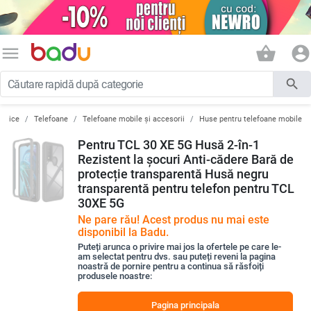
menu
shopping_basket
account_circle
search
ronice
Telefoane
Telefoane mobile și accesorii
Huse pentru telefoane mobile
Pentru TCL 30 XE 5G Husă 2-în-1
Rezistent la șocuri Anti-cădere Bară de
protecție transparentă Husă negru
transparentă pentru telefon pentru TCL
30XE 5G
Ne pare rău! Acest produs nu mai este
disponibil la Badu.
Puteți arunca o privire mai jos la ofertele pe care le-
am selectat pentru dvs. sau puteți reveni la pagina
noastră de pornire pentru a continua să răsfoiți
produsele noastre:
Pagina principala