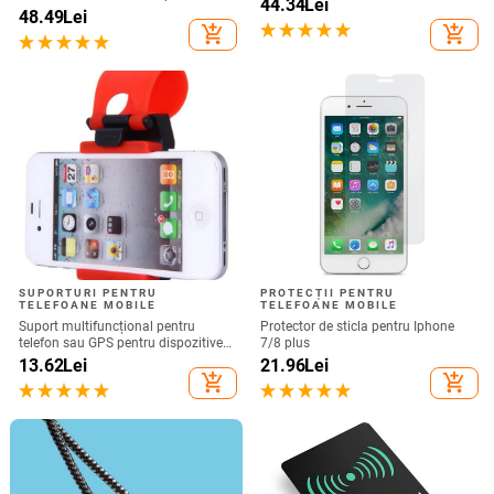
44.34
Lei
universal Ecran tactil sensibil SPen
48.49
Lei
Nu este compatibil cu Bluetooth
add_shopping_cart
add_shopping_cart
SUPORTURI PENTRU
PROTECȚII PENTRU
TELEFOANE MOBILE
TELEFOANE MOBILE
Suport multifuncțional pentru
Protector de sticla pentru Iphone
telefon sau GPS pentru dispozitive
7/8 plus
de până la 76 mm / 4,8 inchi
13.62
Lei
21.96
Lei
add_shopping_cart
add_shopping_cart