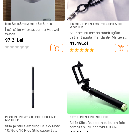
ÎNCĂRCĂTOARE FĂRĂ FIR
CURELE PENTRU TELEFOANE
MOBILE
Încărcător wireless pentru Huawei
Snur pentru telefon mobil agățat
Watch
gât lanț agățat Pandantiv Mărgele
GT6/GT5/Watch5/Watch4/GT4 –
97.31
Lei
de cristal realizat manual Coarda
41.49
Lei
corp metalic, încărcare magnetică,
anti-pierdere pentru iPhone Curea
add_shopping_cart
add_shopping_cart
QC 3.0 încărcare rapidă, ieșire 5W
detașabilă
PIXURI PENTRU TELEFOANE
BEȚE PENTRU SELFIE
MOBILE
Selfie Stick Bluetooth cu buton foto
Stilo pentru Samsung Galaxy Note
compatibil cu Android și iOS -
10/Note 10 Plus Stilo capacitiv
Negru / Verde