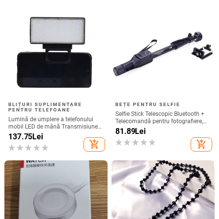
BLIȚURI SUPLIMENTARE
BEȚE PENTRU SELFIE
PENTRU TELEFOANE
Selfie Stick Telescopic Bluetooth +
Lumină de umplere a telefonului
Telecomandă pentru fotografiere,
mobil LED de mână Transmisiune
compatibil cu Android și IOS -
81.89
Lei
în direct Lumină pentru selfie
137.75
Lei
Negru
Lumină de umplere a computerului
add_shopping_cart
add_shopping_cart
Lumină de umplere a telefonului
mobil pentru conferințe video