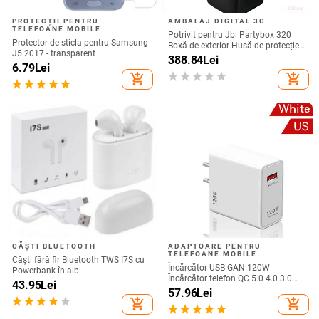
PROTECȚII PENTRU
AMBALAJ DIGITAL 3C
TELEFOANE MOBILE
Potrivit pentru Jbl Partybox 320
Protector de sticla pentru Samsung
Boxă de exterior Husă de protecție
J5 2017 - transparent
Stage 320 Audio Trolley Carcasă
388.84
Lei
6.79
Lei
anti-praf Husă
add_shopping_cart
add_shopping_cart
CĂȘTI BLUETOOTH
ADAPTOARE PENTRU
TELEFOANE MOBILE
Căști fără fir Bluetooth TWS I7S cu
Încărcător USB GAN 120W
Powerbank în alb
Încărcător telefon QC 5.0 4.0 3.0
43.95
Lei
Adaptor de încărcare rapidă pentru
57.96
Lei
iPhone 14 13 12 Samsung Huawei
add_shopping_cart
add_shopping_cart
realme încărcător usb