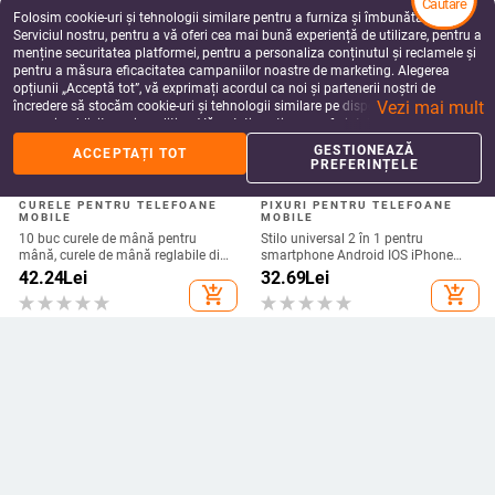
Căutare
Folosim cookie-uri și tehnologii similare pentru a furniza și îmbunătăți
Serviciul nostru, pentru a vă oferi cea mai bună experiență de utilizare, pentru a
menține securitatea platformei, pentru a personaliza conținutul și reclamele și
pentru a măsura eficacitatea campaniilor noastre de marketing. Alegerea
opțiunii „Acceptă tot”, vă exprimați acordul ca noi și partenerii noștri de
Vezi mai mult
încredere să stocăm cookie-uri și tehnologii similare pe dispozitivul dvs. în
scopuri publicitare și analitice. Vă puteți gestiona preferințele în orice moment
făcând clic pe „Gestionează preferințele”. Pentru mai multe informații, vă
GESTIONEAZĂ
ACCEPTAȚI TOT
rugăm să consultați
Politica noastră de confidențialitate
.
PREFERINȚELE
CURELE PENTRU TELEFOANE
PIXURI PENTRU TELEFOANE
MOBILE
MOBILE
10 buc curele de mână pentru
Stilo universal 2 în 1 pentru
mână, curele de mână reglabile din
smartphone Android IOS iPhone
nailon șir de breloc pentru suport
iPad Tabletă Pixuri de desen Creion
42.24
Lei
32.69
Lei
pentru carcasa telefonului mobil,
capacitiv Ecran mobil Stilo tactil
add_shopping_cart
add_shopping_cart
cameră, USB, insignă