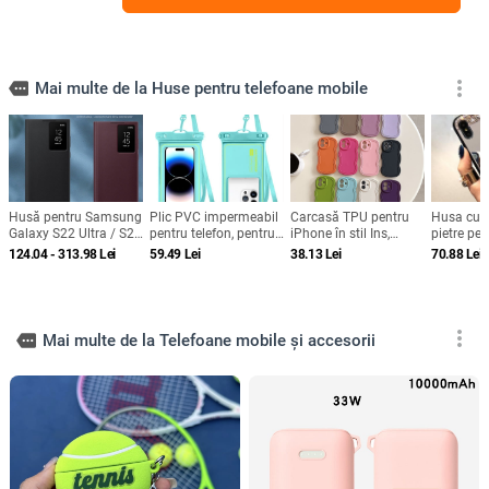
more_vert
more
Mai multe de la Huse pentru telefoane mobile
Husă pentru Samsung
Plic PVC impermeabil
Carcasă TPU pentru
Husa cu o
Galaxy S22 Ultra / S22
pentru telefon, pentru
iPhone în stil Ins,
pietre pe
Plus / S22 cu fereastră
înot și scufundări,
design minimalist de
si iPhone
124.04 - 313.98
Lei
59.49
Lei
38.13
Lei
70.88
Lei
inteligentă și protecție
compatibil ecran tactil,
nișă, husă moale cu
de somn, fără capac
pungă sigilată
margine ondulată,
rabatabil
protecție anti-cădere,
anti-amprentă, finisaj
mat
more_vert
more
Mai multe de la Telefoane mobile și accesorii