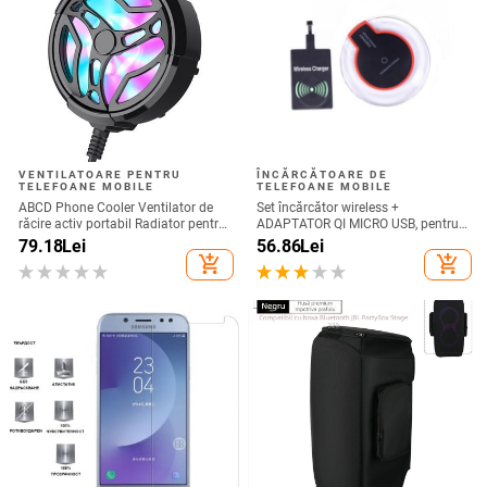
VENTILATOARE PENTRU
ÎNCĂRCĂTOARE DE
TELEFOANE MOBILE
TELEFOANE MOBILE
ABCD Phone Cooler Ventilator de
Set încărcător wireless +
răcire activ portabil Radiator pentru
ADAPTATOR QI MICRO USB, pentru
telefon mobil pentru jocuri
telefon + receptor wireless Qi cu
79.18
Lei
56.86
Lei
micro USB-culoare neagră
add_shopping_cart
add_shopping_cart