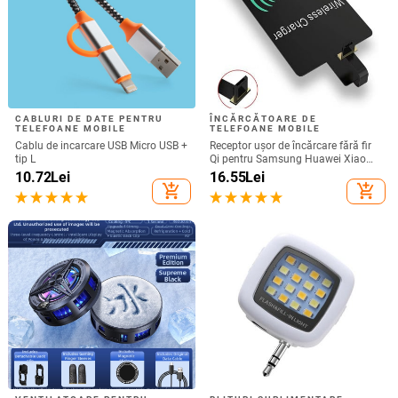
CABLURI DE DATE PENTRU
ÎNCĂRCĂTOARE DE
TELEFOANE MOBILE
TELEFOANE MOBILE
Cablu de incarcare USB Micro USB +
Receptor ușor de încărcare fără fir
tip L
Qi pentru Samsung Huawei Xiaomi
Adaptor de încărcare rapid fără fir
10.72
Lei
16.55
Lei
micro USB tip C universal
add_shopping_cart
add_shopping_cart