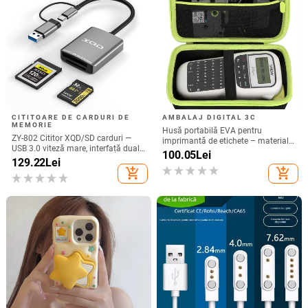
CITITOARE DE CARDURI DE
AMBALAJ DIGITAL 3C
MEMORIE
Husă portabilă EVA pentru
ZY-802 Cititor XQD/SD carduri —
imprimantă de etichete – material
USB 3.0 viteză mare, interfață duală
Oxford + EVA, EVA presat termic cu
100.05
Lei
Type-C și USB, aliaj de aluminiu +
129.22
Lei
cusături, încărcare 10 kg
ABS
add_shopping_cart
add_shopping_cart