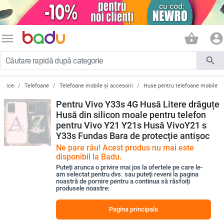
menu
shopping_basket
account_circle
search
ronice
Telefoane
Telefoane mobile și accesorii
Huse pentru telefoane mobile
Pentru Vivo Y33s 4G Husă Litere drăguțe
Husă din silicon moale pentru telefon
pentru Vivo Y21 Y21s Husă VivoY21 s
Y33s Fundas Bara de protecție antișoc
Ne pare rău! Acest produs nu mai este
disponibil la Badu.
Puteți arunca o privire mai jos la ofertele pe care le-
am selectat pentru dvs. sau puteți reveni la pagina
noastră de pornire pentru a continua să răsfoiți
produsele noastre:
Pagina principala