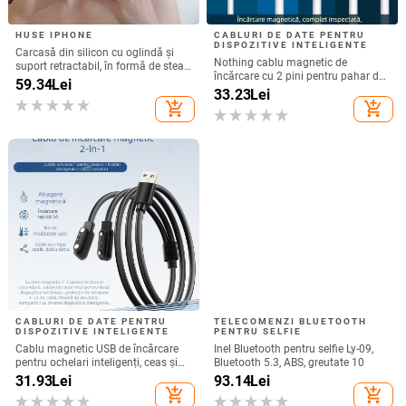
HUSE IPHONE
CABLURI DE DATE PENTRU
DISPOZITIVE INTELIGENTE
Carcasă din silicon cu oglindă și
Nothing cablu magnetic de
suport retractabil, în formă de stea
încărcare cu 2 pini pentru pahar de
cu cinci colțuri, pentru iPhone 13–
59.34
Lei
suc și ceas inteligent – 60 cm,
33.23
Lei
17 Pro/Max
magnet puternic N52, distanța pini
add_shopping_cart
add_shopping_cart
7,62 mm
CABLURI DE DATE PENTRU
TELECOMENZI BLUETOOTH
DISPOZITIVE INTELIGENTE
PENTRU SELFIE
Cablu magnetic USB de încărcare
Inel Bluetooth pentru selfie Ly-09,
pentru ochelari inteligenți, ceas și
Bluetooth 5.3, ABS, greutate 10
brățară – unu la doi, compatibil cu
31.93
Lei
93.14
Lei
4.0-12.3, brand Rising Sun
add_shopping_cart
add_shopping_cart