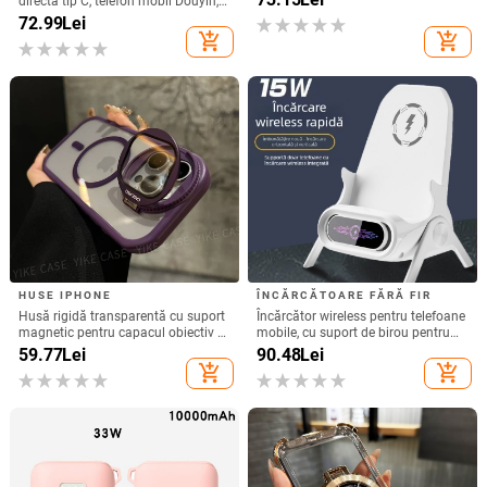
directă tip C, telefon mobil Douyin,
13/14Pro Max 11
internet celebru, telefon mobil,
72.99
Lei
microfon electric, port C, căști cu fir,
add_shopping_cart
add_shopping_cart
cască
HUSE IPHONE
ÎNCĂRCĂTOARE FĂRĂ FIR
Husă rigidă transparentă cu suport
Încărcător wireless pentru telefoane
magnetic pentru capacul obiectiv –
mobile, cu suport de birou pentru
pentru iPhone 17 Pro Max
utilizare orizontală sau verticală,
59.77
Lei
90.48
Lei
QC3.0, 2 A, 15 W, Încărcare rapidă
add_shopping_cart
add_shopping_cart