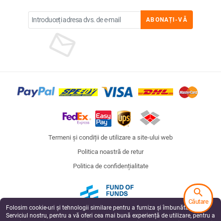
ABONAȚI-VĂ
Termeni și condiții de utilizare a site-ului web
Politica noastră de retur
Politica de confidențialitate
search
Căutare
Folosim cookie-uri și tehnologii similare pentru a furniza și îmbunătăți
Fund of Funds
Serviciul nostru, pentru a vă oferi cea mai bună experiență de utilizare, pentru a