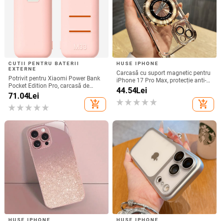
CUTII PENTRU BATERII
HUSE IPHONE
EXTERNE
Carcasă cu suport magnetic pentru
Potrivit pentru Xiaomi Power Bank
iPhone 17 Pro Max, protecție anti-
Pocket Edition Pro, carcasă de
cadere la cele patru colțuri, finisaj
44.54
Lei
protecție din silicon 33W 10000mA,
71.04
Lei
electroplacat din acrilic
antiderapantă pentru Power Bank
add_shopping_cart
add_shopping_cart
HUSE IPHONE
HUSE IPHONE