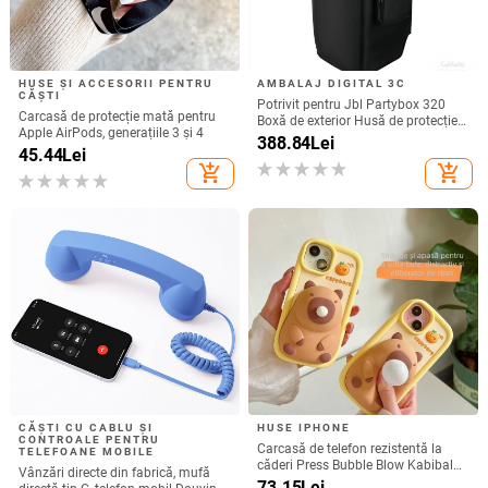
HUSE ȘI ACCESORII PENTRU
AMBALAJ DIGITAL 3C
CĂȘTI
Potrivit pentru Jbl Partybox 320
Carcasă de protecție mată pentru
Boxă de exterior Husă de protecție
Apple AirPods, generațiile 3 și 4
Stage 320 Audio Trolley Carcasă
388.84
Lei
45.44
Lei
anti-praf Husă
add_shopping_cart
add_shopping_cart
CĂȘTI CU CABLU ȘI
HUSE IPHONE
CONTROALE PENTRU
Carcasă de telefon rezistentă la
TELEFOANE MOBILE
căderi Press Bubble Blow Kabibala
Vânzări directe din fabrică, mufă
pentru iPhone 15, pentru Apple 12
73.15
Lei