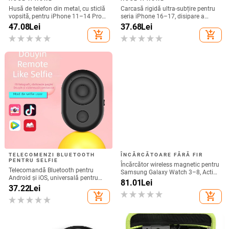
Husă de telefon din metal, cu sticlă
Carcasă rigidă ultra-subțire pentru
vopsită, pentru iPhone 11–14 Pro
seria iPhone 16–17, disipare a
Max, disipare căldură, model YK263
căldurii, protecție totală, anti-cadere
47.08
Lei
37.68
Lei
și rezistență la amprente
add_shopping_cart
add_shopping_cart
TELECOMENZI BLUETOOTH
ÎNCĂRCĂTOARE FĂRĂ FIR
PENTRU SELFIE
Încărcător wireless magnetic pentru
Telecomandă Bluetooth pentru
Samsung Galaxy Watch 3–8, Active
Android și iOS, universală pentru
1/2 • QC2.0 • Încărcare magnetică •
81.01
Lei
selfie și filmare, model 6-key
37.22
Lei
3W / 1A
tremolo, Vernon, material ABS,
add_shopping_cart
add_shopping_cart
greutate 15 g