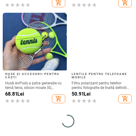
4.0-12.3, brand Rising Sun
add_shopping_cart
add_shopping_cart
HUSE ȘI ACCESORII PENTRU
LENTILE PENTRU TELEFOANE
CĂȘTI
MOBILE
Husă AirPods a patra generație cu
Filtru polarizant pentru telefon
temă tenis, silicon moale 3D,
pentru fotografie de înaltă definiție
compatibilă cu AirPods 3 și Pro 2
— filtru ND, model GZM
68.81
Lei
50.91
Lei
add_shopping_cart
add_shopping_cart