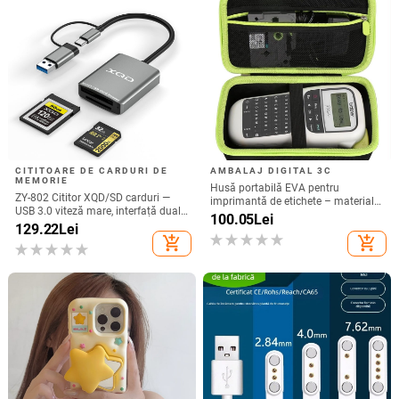
CITITOARE DE CARDURI DE
AMBALAJ DIGITAL 3C
MEMORIE
Husă portabilă EVA pentru
ZY-802 Cititor XQD/SD carduri —
imprimantă de etichete – material
USB 3.0 viteză mare, interfață duală
Oxford + EVA, EVA presat termic cu
100.05
Lei
Type-C și USB, aliaj de aluminiu +
129.22
Lei
cusături, încărcare 10 kg
ABS
add_shopping_cart
add_shopping_cart