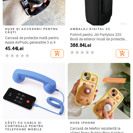
HUSE ȘI ACCESORII PENTRU
AMBALAJ DIGITAL 3C
CĂȘTI
Potrivit pentru Jbl Partybox 320
Carcasă de protecție mată pentru
Boxă de exterior Husă de protecție
Apple AirPods, generațiile 3 și 4
Stage 320 Audio Trolley Carcasă
388.84
Lei
45.44
Lei
anti-praf Husă
add_shopping_cart
add_shopping_cart
CĂȘTI CU CABLU ȘI
HUSE IPHONE
CONTROALE PENTRU
Carcasă de telefon rezistentă la
TELEFOANE MOBILE