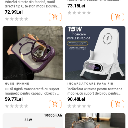
căderi Press Bubble Blow Kabibala
Vânzări directe din fabrică, mufă
pentru iPhone 15, pentru Apple 12
73.15
Lei
directă tip C, telefon mobil Douyin,
13/14Pro Max 11
internet celebru, telefon mobil,
72.99
Lei
microfon electric, port C, căști cu fir,
add_shopping_cart
add_shopping_cart
cască
HUSE IPHONE
ÎNCĂRCĂTOARE FĂRĂ FIR
Husă rigidă transparentă cu suport
Încărcător wireless pentru telefoane
magnetic pentru capacul obiectiv –
mobile, cu suport de birou pentru
pentru iPhone 17 Pro Max
utilizare orizontală sau verticală,
59.77
Lei
90.48
Lei
QC3.0, 2 A, 15 W, Încărcare rapidă
add_shopping_cart
add_shopping_cart