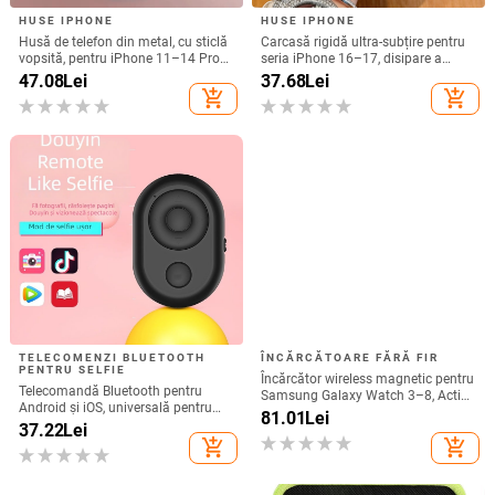
HUSE IPHONE
HUSE IPHONE
Husă de telefon din metal, cu sticlă
Carcasă rigidă ultra-subțire pentru
vopsită, pentru iPhone 11–14 Pro
seria iPhone 16–17, disipare a
Max, disipare căldură, model YK263
căldurii, protecție totală, anti-cadere
47.08
Lei
37.68
Lei
și rezistență la amprente
add_shopping_cart
add_shopping_cart
TELECOMENZI BLUETOOTH
ÎNCĂRCĂTOARE FĂRĂ FIR
PENTRU SELFIE
Încărcător wireless magnetic pentru
Telecomandă Bluetooth pentru
Samsung Galaxy Watch 3–8, Active
Android și iOS, universală pentru
1/2 • QC2.0 • Încărcare magnetică •
81.01
Lei
selfie și filmare, model 6-key
37.22
Lei
3W / 1A
tremolo, Vernon, material ABS,
add_shopping_cart
add_shopping_cart
greutate 15 g