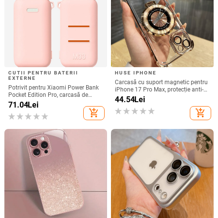
CUTII PENTRU BATERII
HUSE IPHONE
EXTERNE
Carcasă cu suport magnetic pentru
Potrivit pentru Xiaomi Power Bank
iPhone 17 Pro Max, protecție anti-
Pocket Edition Pro, carcasă de
cadere la cele patru colțuri, finisaj
44.54
Lei
protecție din silicon 33W 10000mA,
71.04
Lei
electroplacat din acrilic
antiderapantă pentru Power Bank
add_shopping_cart
add_shopping_cart