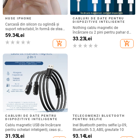
HUSE IPHONE
CABLURI DE DATE PENTRU
DISPOZITIVE INTELIGENTE
Carcasă din silicon cu oglindă și
Nothing cablu magnetic de
suport retractabil, în formă de stea
încărcare cu 2 pini pentru pahar de
cu cinci colțuri, pentru iPhone 13–
59.34
Lei
suc și ceas inteligent – 60 cm,
33.23
Lei
17 Pro/Max
magnet puternic N52, distanța pini
add_shopping_cart
add_shopping_cart
7,62 mm
CABLURI DE DATE PENTRU
TELECOMENZI BLUETOOTH
DISPOZITIVE INTELIGENTE
PENTRU SELFIE
Cablu magnetic USB de încărcare
Inel Bluetooth pentru selfie Ly-09,
pentru ochelari inteligenți, ceas și
Bluetooth 5.3, ABS, greutate 10
brățară – unu la doi, compatibil cu
31.93
Lei
93.14
Lei