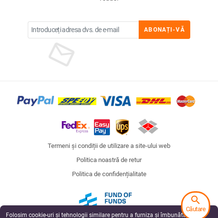
ABONAȚI-VĂ
Termeni și condiții de utilizare a site-ului web
Politica noastră de retur
Politica de confidențialitate
search
Căutare
Folosim cookie-uri și tehnologii similare pentru a furniza și îmbunătăți