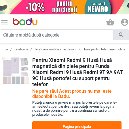
menu
shopping_basket
account_circle
search
ronice
Telefoane
Telefoane mobile și accesorii
Huse pentru telefoane mobile
Pentru Xiaomi Redmi 9 Husă Husă
magnetică din piele pentru Funda
Xiaomi Redmi 9 Husă Redmi 9T 9A 9AT
9C Husă portofel cu suport pentru
telefon
Ne pare rău! Acest produs nu mai este
disponibil la Badu.
Puteți arunca o privire mai jos la ofertele pe care le-
am selectat pentru dvs. sau puteți reveni la pagina
noastră de pornire pentru a continua să răsfoiți
produsele noastre:
Pagina principala