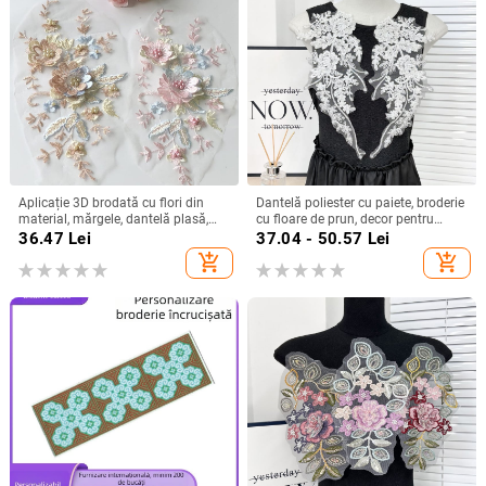
Aplicație 3D brodată cu flori din
Dantelă poliester cu paiete, broderie
material, mărgele, dantelă plasă,
cu floare de prun, decor pentru
pentru rochie de mireasă
rochie de mireasă și cheongsam
36.47
Lei
37.04 - 50.57
Lei
add_shopping_cart
add_shopping_cart