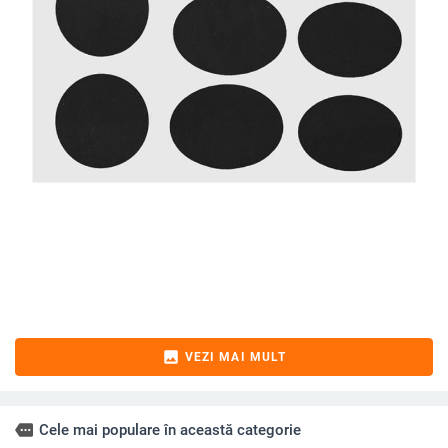
image
VEZI MAI MULT
more
Cele mai populare în această categorie