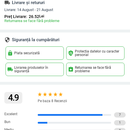
local_shipping
Livrare și retururi
Livrare:
14 August - 21 August
Lei
Preț Livrare:
26.52
Returnarea se face fără probleme
security
Siguranță la cumpărături
Protecția datelor cu caracter
lock
policy
Plata securizată
personal
Livrarea produselor în
Returnarea se face fără
local_shipping
assignment_return
siguranță
probleme
4.9
Pe baza 8 Recenzii
Excelent
7
Bun
1
Mediu