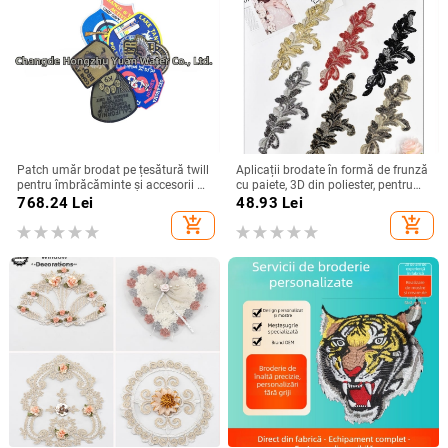
Patch umăr brodat pe țesătură twill
Aplicații brodate în formă de frunză
pentru îmbrăcăminte și accesorii —
cu paiete, 3D din poliester, pentru
finisare margine: cusătură, lustruire
paltoane, pălării, rochii și accesorii
768.24
Lei
48.93
Lei
și tăiere cu laser; OEM
add_shopping_cart
add_shopping_cart