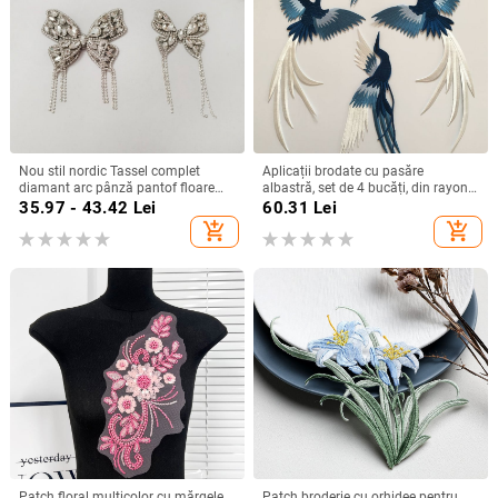
Nou stil nordic Tassel complet
Aplicații brodate cu pasăre
diamant arc pânză pantof floare
albastră, set de 4 bucăți, din rayon,
tocuri înalte accesorii DIY
cu spate autoadeziv, pentru
35.97 - 43.42
Lei
60.31
Lei
autoadezive toc decorare
îmbrăcăminte
add_shopping_cart
add_shopping_cart
Patch floral multicolor cu mărgele
Patch broderie cu orhidee pentru