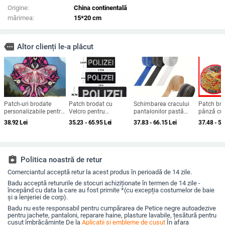
Origine:
China continentală
mărimea:
15*20 cm
more
Altor clienți le-a plăcut
Patch-uri brodate
Patch brodat cu
Schimbarea cracului
Patch bro
personalizabile pentru
Velcro pentru
pantalonilor pastă
pânză cu
haine — Material: fir de
îmbrăcăminte, cu
pentru marginea
circular în
38.92
Lei
35.23 - 65.95
Lei
37.83 - 66.15
Lei
37.48 - 50
broderie; Forme:
POLIZEI, material Twill,
pantalonilor auto-lipire
chinezesc,
dreptunghi, cerc,
brand BACK HAND
marginea pantalonilor
broderie, 
elipsă, polygon;
pastă pentru piciorul
broderie s
Modele: litere, desene
pantalonilor gura
animate, sport, poliție
pantalonilor artefact
assignment_return
Politica noastră de retur
schimbarea
Comerciantul acceptă retur la acest produs în perioadă de 14 zile.
pantalonilor scurti
fără cusături artefact
Badu acceptă retururile de stocuri achiziționate în termen de 14 zile -
îmbrăcăminte mânecă
începând cu data la care au fost primite *(cu excepția costumelor de baie
schimbarea pantalo
și a lenjeriei de corp).
Badu nu este responsabil pentru cumpărarea de Petice negre autoadezive
pentru jachete, pantaloni, reparare haine, plasture lavabile, țesătură pentru
cusut îmbrăcăminte De la
Aplicatii si embleme de cusut
În afara