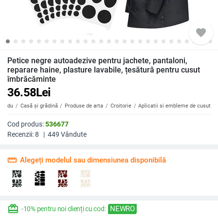
favorite
Petice negre autoadezive pentru jachete, pantaloni,
reparare haine, plasture lavabile, țesătură pentru cusut
îmbrăcăminte
36.58
Lei
Badu
Casă și grădină
Produse de arta
Croitorie
Aplicatii si embleme de cusut
Cod produs:
536677
Recenzii:
8
|
449
Vândute
straighten
Alegeți modelul sau dimensiunea disponibilă
redeem
NEWRO
-10% pentru noi clienți cu cod: