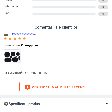
0
Sub medie
0
Slab
0
Comentarii ale clienților
Е***** ********а
star_rate
star_rate
star_rate
star_rate
star_rate
Dimensiune:
Стандартен
СТАМБОЛИЙСКИ / 2023-08-15
assistant
VERIFICAȚI MAI MULTE RECENZII
settings
Specificații produs