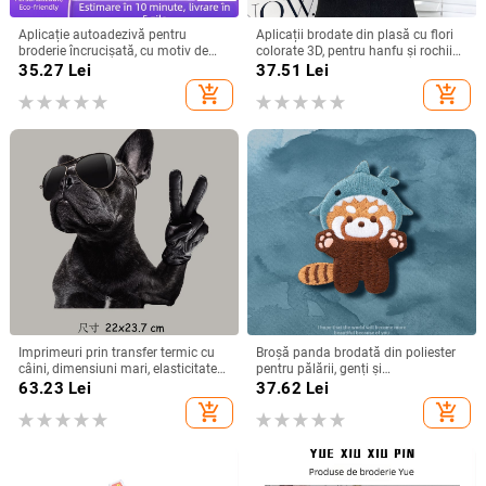
Aplicație autoadezivă pentru
Aplicații brodate din plasă cu flori
broderie încrucișată, cu motiv de
colorate 3D, pentru hanfu și rochii
broderie computerizată, pentru
de dans pentru fete
35.27
Lei
37.51
Lei
haine și accesorii, fir poliester
add_shopping_cart
add_shopping_cart
Imprimeuri prin transfer termic cu
Broșă panda brodată din poliester
câini, dimensiuni mari, elasticitate
pentru pălării, genți și
ridicată, ecologice, accesibile
îmbrăcăminte
63.23
Lei
37.62
Lei
add_shopping_cart
add_shopping_cart