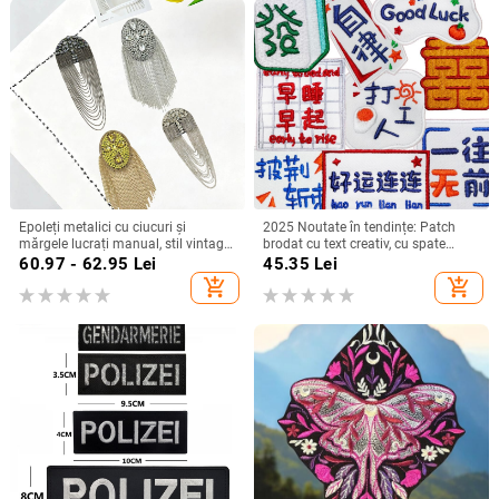
Epoleți metalici cu ciucuri și
2025 Noutate în tendințe: Patch
mărgele lucrați manual, stil vintage
brodat cu text creativ, cu spate
punk britanic, corsaj, accesorii
autoadeziv, pentru haine pentru
60.97 - 62.95
Lei
45.35
Lei
pentru haine, decorare DIY
copii, încălțăminte și decoruri
add_shopping_cart
add_shopping_cart