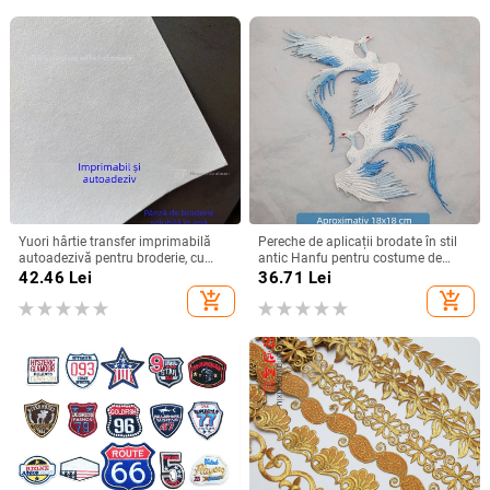
Yuori hârtie transfer imprimabilă
Pereche de aplicații brodate în stil
autoadezivă pentru broderie, cu
antic Hanfu pentru costume de
substrat solubil în apă și hârtie
scenă, cu broderie de fenix
42.46
Lei
36.71
Lei
solubilă în apă pentru broderie la
add_shopping_cart
add_shopping_cart
cruce