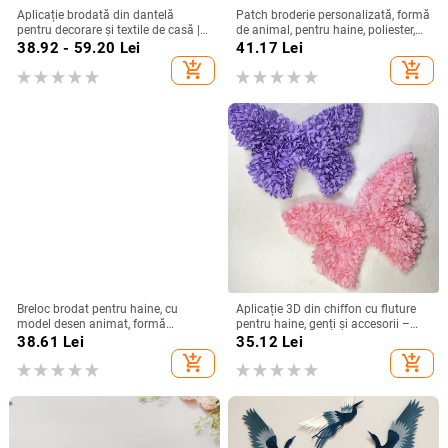
Aplicație brodată din dantelă
Patch broderie personalizată, formă
pentru decorare și textile de casă |
de animal, pentru haine, poliester,
Material: Dantelă; Domeniu de
cu hârtie de susținere
38.92 - 59.20
Lei
41.17
Lei
aplicare: Decor, Textile pentru casă;
add_shopping_cart
add_shopping_cart
Brand: Huafeng Window
Decorations
Breloc brodat pentru haine, cu
Aplicație 3D din chiffon cu fluture
model desen animat, formă
pentru haine, genți și accesorii –
neregulată; materiale: țesătură, fir
DIY
38.61
Lei
35.12
Lei
poliester, PU; procese: breloc brodat,
add_shopping_cart
add_shopping_cart
semn de carte brodat, săculeț
brodat