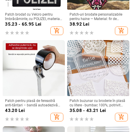
Patch brodat cu Velcro pentru
Patch-uri brodate personalizabile
îmbrăcăminte, cu POLIZEI, material
pentru haine — Material: fir de
Twill, brand BACK HAND
broderie; Forme: dreptunghi, cerc,
35.23 - 65.95
Lei
38.92
Lei
elipsă, polygon; Modele: litere,
add_shopping_cart
add_shopping_cart
desene animate, sport, poliție
Patch pentru plasă de fereastră
Patch buzunar cu broderie în plasă
anti-țânțari – bandă autoadezivă
cu litere - bumbac 100%; potrivit
din plasă pentru uz casnic
pentru pantofi și pălării - Cod
43.20
Lei
35.08 - 43.21
Lei
produs 895799714059
add_shopping_cart
add_shopping_cart