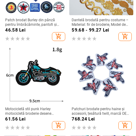
Patch brodat Burley din pânză
Dantelă brodată pentru costume –
pentru îmbrăcăminte, pantofi și
Material: fir de broderie, Model de
pălării
costum antic, Potrivit pentru pălării,
46.58
Lei
59.68 - 99.27
Lei
îmbrăcăminte și decor de casă
add_shopping_cart
add_shopping_cart
Motocicletă stil punk Harley
Patchuri brodate pentru haine și
motocicletă broderie desene
accesorii, țesătură twill, marcă OEM,
animate broderie patch curse
finisare margine cu tivire, lustruire și
61.56
Lei
768.24
Lei
mașină clasică biciclete accesorii
tăiere cu laser, potrivite pentru
add_shopping_cart
add_shopping_cart
îmbrăcăminte
jachete, pălării și genți