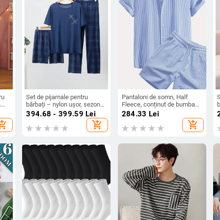
ru
Set de pijamale pentru
Pantaloni de somn, Half
S
n
bărbați – nylon ușor, sezon
Fleece, conținut de bumbac
b
de toamnă, tricou cu
<30%, Stil casual, Lansare
m
394.68 - 399.59
Lei
284.33
Lei
mânecă scurtă și pantaloni
primăvara 2025, Cross-
s
hopping_cart
add_shopping_cart
add_shopping_cart
scurți, senzație premium
border export