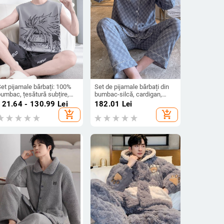
et pijamale bărbați: 100%
Set de pijamale bărbați din
bumbac, țesătură subțire,
bumbac-silcă, cardigan,
uler rotund, top fără mâneci
mâneci lungi, țesătură
121.64 - 130.99
Lei
182.01
Lei
 șorturi, vară 2025
subțire, pantaloni pentru uz
add_shopping_cart
add_shopping_cart
casnic