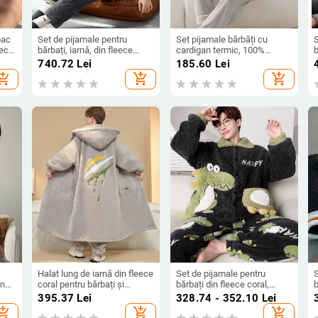
bac
Set de pijamale pentru
Set pijamale bărbăți cu
S
eci
bărbați, iarnă, din fleece
cardigan termic, 100%
b
coral, cu jachetă căptușită în
poliester, mâneci lungi,
f
740.72
Lei
185.60
Lei
trei straturi și pantaloni,
toamnă-iarnă, relaxare
p
hopping_cart
add_shopping_cart
add_shopping_cart
călduros, mărime plus
acasă
ș
Halat lung de iarnă din fleece
Set de pijamale pentru
S
in
coral pentru bărbați și
bărbați din fleece coral,
b
pijamale din flanel
pentru iarnă, cardigan
s
395.37
Lei
328.74 - 352.10
Lei
să
căptușit gros și pantaloni,
hopping_cart
add_shopping_cart
add_shopping_cart
imprimeu cu desene