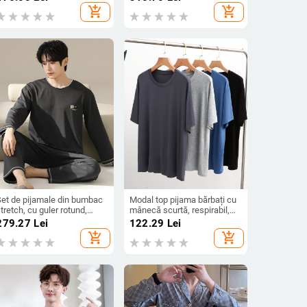
ald pentru persoane în
pentru toamnă-iarna, verde
add_shopping_cart
add_shopping_cart
vârstă
Set de pijamale din bumbac
Modal top pijama bărbați cu
tretch, cu guler rotund,
mânecă scurtă, respirabil,
âneci lungi și pantaloni
croială lejeră, guler rotund
279.27
Lei
122.29
Lei
add_shopping_cart
add_shopping_cart