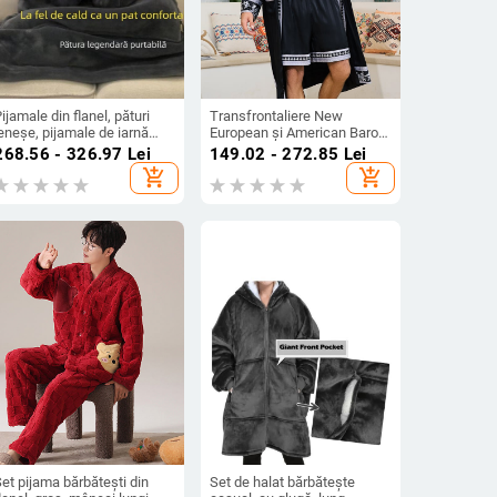
ijamale din flanel, pături
Transfrontaliere New
eneșe, pijamale de iarnă
European și American Baroc
entru bărbați, catifea lejeră
Satin Robe Shorts Suit
268.56 - 326.97
Lei
149.02 - 272.85
Lei
i haine de casă cu glugă
Cămașă de noapte Bărbați
add_shopping_cart
add_shopping_cart
ngroșată pentru cupluri,
Home Wear 3403 3397
are pot fi purtate afară
et pijama bărbătești din
Set de halat bărbătește