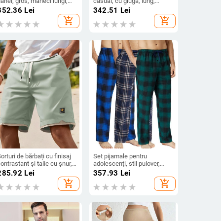
lanel, gros, mâneci lungi,
casual, cu glugă, lung,
ără guler, pantaloni,
culoare solidă, poliester
352.36
Lei
342.51
Lei
poliester 95–100%
add_shopping_cart
add_shopping_cart
orturi de bărbați cu finisaj
Set pijamale pentru
ontrastant și talie cu șnur,
adolescenți, stil pulover,
asual, confortabile pentru
100% nylon, toamnă, confort
285.92
Lei
357.93
Lei
primăvară
casual
add_shopping_cart
add_shopping_cart