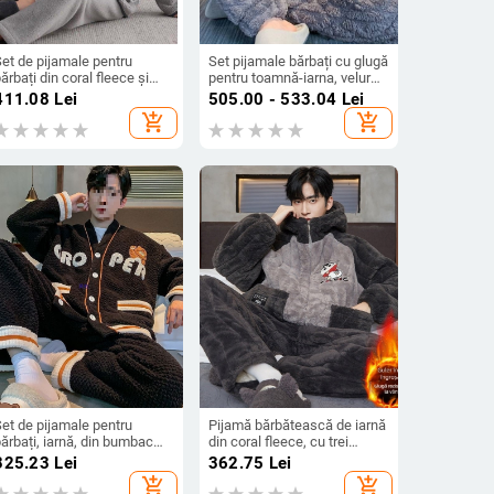
et de pijamale pentru
Set pijamale bărbați cu glugă
ărbați din coral fleece și
pentru toamnă-iarna, velur
lanel, gros și călduros
coral căptușit, trei straturi
411.08
Lei
505.00 - 533.04
Lei
entru iarnă, cu mâneci lungi
add_shopping_cart
add_shopping_cart
i pantaloni lungi, stil luxos
et de pijamale pentru
Pijamă bărbătească de iarnă
ărbați, iarnă, din bumbac
din coral fleece, cu trei
tretch, cardigan în stil
straturi quilted, căptușite,
325.23
Lei
362.75
Lei
coreean
confortabile, pentru casă și
add_shopping_cart
add_shopping_cart
pentru purtat în exterior