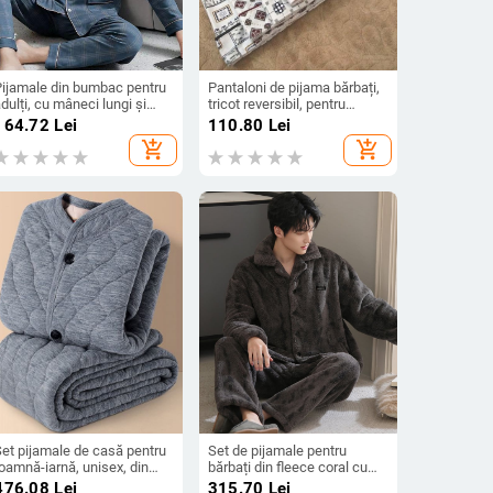
Pijamale din bumbac pentru
Pantaloni de pijama bărbați,
dulți, cu mâneci lungi și
tricot reversibil, pentru
antaloni, 100% bumbac, stil
primăvară, toamnă și iarnă,
164.72
Lei
110.80
Lei
de toamnă
lungi pentru acasă, casual,
add_shopping_cart
add_shopping_cart
cu modele diverse
Set pijamale de casă pentru
Set de pijamale pentru
oamnă-iarnă, unisex, din
bărbați din fleece coral cu
leece coral, căptușit, gros,
cardigan gros de flanel,
476.08
Lei
315.70
Lei