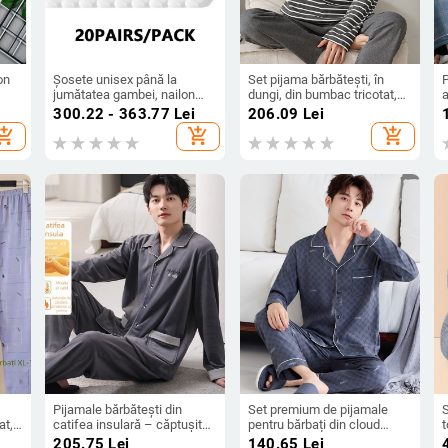
on
Șosete unisex până la
Set pijama bărbătești, în
jumătatea gambei, nailon
dungi, din bumbac tricotat,
a
ație
100%, toamnă, senzație
mânecă lungă, guler rotund,
p
300.22 - 363.77
Lei
206.09
Lei
premium
ținută casual pentru acasă,
hopping_cart
add_shopping_cart
add_shopping_cart
poate fi purtat și în exterior
Pijamale bărbătești din
Set premium de pijamale
at,
catifea insulară – căptușite,
pentru bărbați din cloud
t
;
confort pentru toamnă, iarnă
cotton, verde, cu mânecă
f
i
205.75
Lei
140.65
Lei