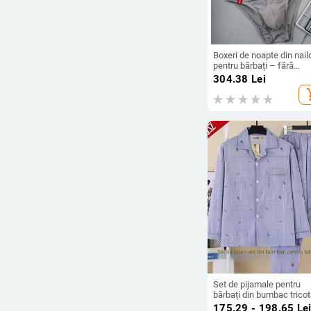
4XL (72)
5XL (33)
6XL (1)
Boxeri de noapte din nail
pentru bărbați – fără
Standard (2)
cusături, respirabili, senz
304.38
Lei
premium, primăvară
add_s
arrow_drop_down
Culoare
roșu (101)
alb (219)
Negru (381)
Verde (116)
fiule (356)
Maro (63)
Galben (36)
Set de pijamale pentru
bărbați din bumbac tricot
cardigan cu decolteu în V
Roz (67)
175.29 - 198.65
Le