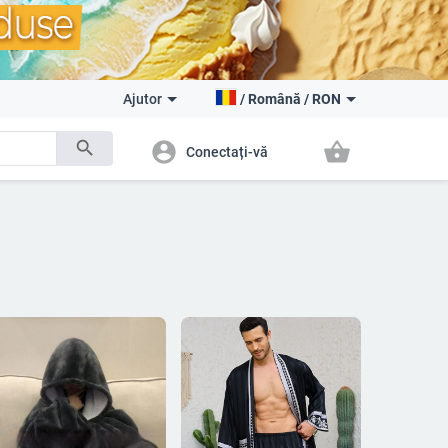
Ajutor
/
Română
/
RON
search
account_circle
shopping_basket
Conectați-vă