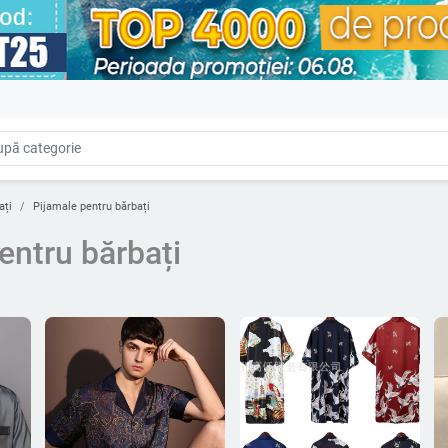
ați
Pijamale pentru bărbați
entru bărbați