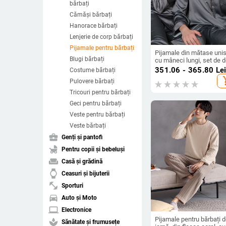
bărbați
Cămăși bărbați
Hanorace bărbați
Lenjerie de corp bărbați
Pijamale pentru bărbați
Pijamale din mătase unis
Blugi bărbați
cu mâneci lungi, set de 
piese pentru vară și toa
351.06 - 365.80
Le
Costume bărbați
2025, îmbrăcăminte de 
add_s
Pulovere bărbați
Tricouri pentru bărbați
Geci pentru bărbați
Veste pentru bărbați
Veste bărbați
business_center
Genți și pantofi
child_friendly
Pentru copii și bebeluși
weekend
Casă și grădină
watch
Ceasuri și bijuterii
fitness_center
Sporturi
directions_car
Auto și Moto
laptop
Electronice
Pijamale pentru bărbați 
spa
Sănătate și frumusețe