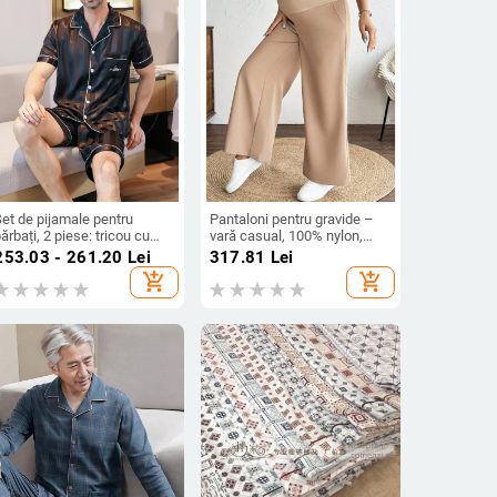
et de pijamale pentru
Pantaloni pentru gravide –
ărbați, 2 piese: tricou cu
vară casual, 100% nylon,
ânecă scurtă și șorturi
senzație premium
253.03 - 261.20
Lei
317.81
Lei
ubțiri în dungi, material Half
add_shopping_cart
add_shopping_cart
Fleece, conținut de bumbac
sub 30%