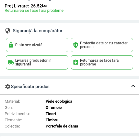
Lei
Preț Livrare:
26.52
Returnarea se face fără probleme
security
Siguranță la cumpărături
Protecția datelor cu caracter
lock
policy
Plata securizată
personal
Livrarea produselor în
Returnarea se face fără
local_shipping
assignment_return
siguranță
probleme
settings
Specificații produs
Material:
Piele ecologica
Gen:
O femeie
Potrivit pentru:
Tineri
Elemente:
Timbru
Colectie:
Portofele de dama