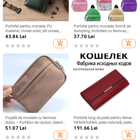
Portofel pentru monede, PU
Portofel pentru monede, formă de
material, model solid, stil unisex,
dumpling, închidere cu fermoar,
pentru bărbați
poliester, stil street fashion unisex
43.86
Lei
37.70
Lei
add_shopping_cart
add_shopping_cart
Poșetă de monede cu fermoar
Portofel lung de piele pentru femei -
dublu – Purtător de carduri, Geantă
HENGHUANG, piele naturală, piele
pentru chei, Nylon, culoare solidă,
de vițel din primul strat, model
51.07
Lei
191.66
Lei
Minimalism urban, Unisex
monocrom, căptușeală din poliester
add_shopping_cart
add_shopping_cart
(Primăvara 2025)