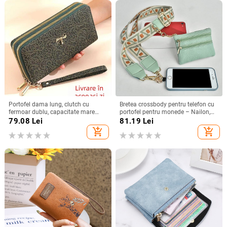
Portofel dama lung, clutch cu
Bretea crossbody pentru telefon cu
fermoar dublu, capacitate mare
portofel pentru monede – Nailon,
(material PU, căptușeală poliester,
stil urban minimalist, unisex, Pick
79.08
Lei
81.19
Lei
rezistent la apă)
up
add_shopping_cart
add_shopping_cart