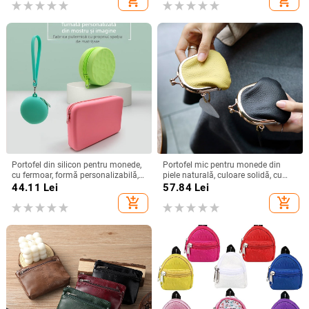
add_shopping_cart
add_shopping_cart
Portofel din silicon pentru monede,
Portofel mic pentru monede din
cu fermoar, formă personalizabilă,
piele naturală, culoare solidă, cu
model JY20230719072
închizătoare metalică
44.11
Lei
57.84
Lei
add_shopping_cart
add_shopping_cart