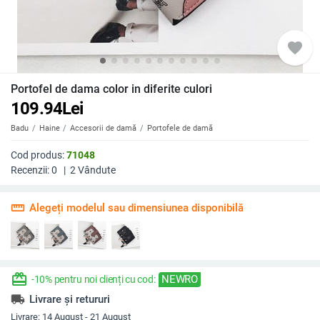
favorite
Portofel de dama color in diferite culori
109.94
Lei
Badu
Haine
Accesorii de damă
Portofele de damă
Cod produs:
71048
Recenzii:
0
|
2
Vândute
straighten
Alegeți modelul sau dimensiunea disponibilă
redeem
NEWRO
-10% pentru noi clienți cu cod:
local_shipping
Livrare și retururi
Livrare:
14 August - 21 August