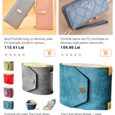
Boqi Portofel lung cu fermoar, piele
Portofel dama din PU, închidere cu
PU gravată, model în carouri,
fermoar, clips pentru bancnote,
fermoar dublu, cataramă
compartimente multiple, model
115.61
Lei
104.86
Lei
magnetică, căptușeală din poliester
SLW-609
add_shopping_cart
add_shopping_cart
Portofel din piele The Cash Wrap
The Cash Wrap Wallet – piele