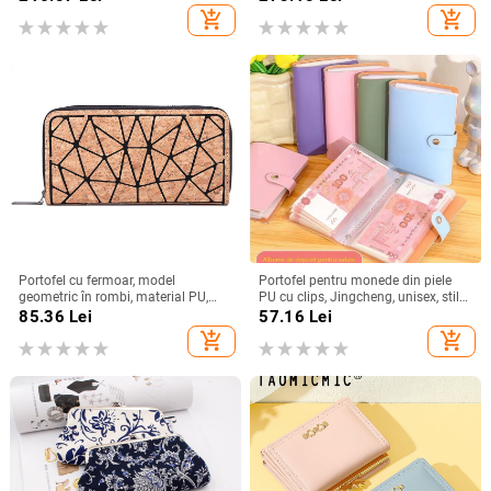
seri elegante; poate fi purtat la
căptușeală din nailon
add_shopping_cart
add_shopping_cart
încheietură sau peste umăr
Portofel cu fermoar, model
Portofel pentru monede din piele
geometric în rombi, material PU,
PU cu clips, Jingcheng, unisex, stil
căptușeală poliester, Philonsu, stil
urban minimalist, rezistent la uzură
85.36
Lei
57.16
Lei
Tendință națională nouă, lansare
add_shopping_cart
add_shopping_cart
2025