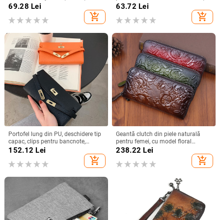
fermoar, prim strat de piele de vită,
material PU, model solid,
69.28
Lei
63.72
Lei
căptușeală din piele
căptușeală din poliester,
add_shopping_cart
add_shopping_cart
impermeabil
Portofel lung din PU, deschidere tip
Geantă clutch din piele naturală
capac, clips pentru bancnote,
pentru femei, cu model floral
buzunare pentru ID și carduri, formă
embossat, cu mai multe
152.12
Lei
238.22
Lei
orizontal-pătrată, stil urban
compartimente pentru carduri, piele
add_shopping_cart
add_shopping_cart
minimalist
din primul strat, portofel cu o
singură pliură, respirabilă și
antibacteriană