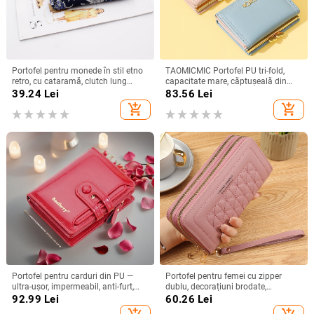
Portofel pentru monede în stil etno
TAOMICMIC Portofel PU tri-fold,
retro, cu cataramă, clutch lung
capacitate mare, căptușeală din
pentru femei și buzunar pentru
poliester, stil proaspăt și dulce, vară
39.24
Lei
83.56
Lei
telefon
add_shopping_cart
add_shopping_cart
Portofel pentru carduri din PU —
Portofel pentru femei cu zipper
ultra-ușor, impermeabil, anti-furt,
dublu, decorațiuni brodate,
căptușeală poliester
capacitate mare, exterior PVC,
92.99
Lei
60.26
Lei
căptușeală din piele sintetică