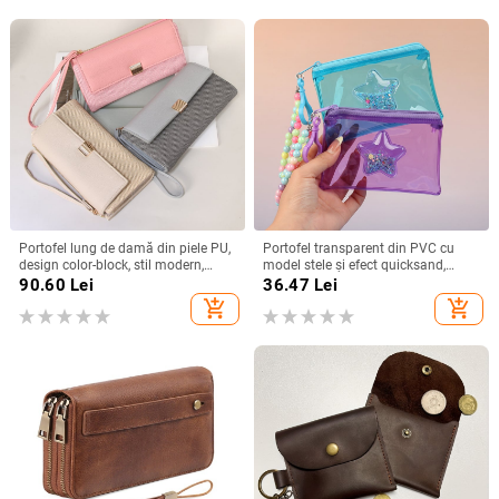
Portofel lung de damă din piele PU,
Portofel transparent din PVC cu
design color-block, stil modern,
model stele și efect quicksand,
capacitate mare, numeroase
închidere cu fermoar; buzunar
90.60
Lei
36.47
Lei
compartimente pentru carduri, de
pentru monede, suport pentru
add_shopping_cart
add_shopping_cart
mână
carduri și husă pentru căști,
pandantiv