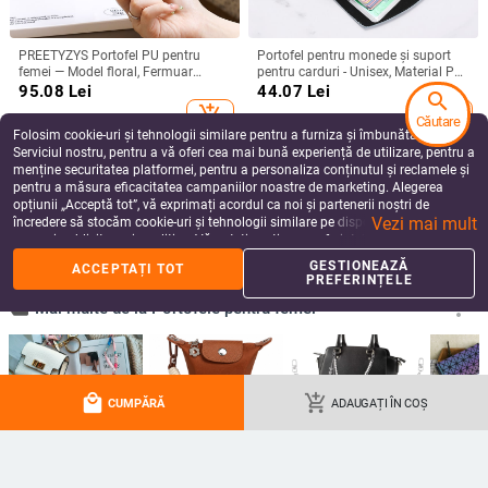
PREETYZYS Portofel PU pentru
Portofel pentru monede și suport
femei — Model floral, Fermuar
pentru carduri - Unisex, Material PU,
vertical pentru monede,
Portofel cu 1 pli
95.08
Lei
44.07
Lei
search
Compartiment pentru carduri,
add_shopping_cart
add_shopping_cart
Căptușeală din poliester, Rezistent
Căutare
Folosim cookie-uri și tehnologii similare pentru a furniza și îmbunătăți
la uzură
Serviciul nostru, pentru a vă oferi cea mai bună experiență de utilizare, pentru a
menține securitatea platformei, pentru a personaliza conținutul și reclamele și
pentru a măsura eficacitatea campaniilor noastre de marketing. Alegerea
opțiunii „Acceptă tot”, vă exprimați acordul ca noi și partenerii noștri de
Vezi mai mult
încredere să stocăm cookie-uri și tehnologii similare pe dispozitivul dvs. în
scopuri publicitare și analitice. Vă puteți gestiona preferințele în orice moment
făcând clic pe „Gestionează preferințele”. Pentru mai multe informații, vă
GESTIONEAZĂ
ACCEPTAȚI TOT
rugăm să consultați
Politica noastră de confidențialitate
.
PREFERINȚELE
Geantă transparentă din PVC
Pungă din silicon pentru monede
pentru monede, cu clip, simplă,
cu fermoar, unisex, stil urban
local_mall
add_shopping_cart
CUMPĂRĂ
ADAUGAȚI ÎN COȘ
portabilă, mini, pentru depozitarea
minimalist, impermeabil
43.51
Lei
47.40 - 51.29
Lei
rujului cosmetic
add_shopping_cart
add_shopping_cart