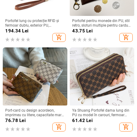
Portofel lung cu protecție RFID și
Portofel pentru monede din PU, stil
fermoar dublu, exterior PU,
retro, sloturi multiple pentru carduri,
căptușeală din piele de vițel, mai
unisex
194.34
Lei
43.75
Lei
multe compartimente pentru
add_shopping_cart
add_shopping_cart
carduri
Port-card cu design acordeon,
Ya Shuang Portofel dama lung din
imprimeu cu litere, capacitate mare,
PU cu model în carouri, fermoar
exterior PVC, căptușeală din
dublu, capacitate mare
76.78
Lei
61.42
Lei
poliester
add_shopping_cart
add_shopping_cart