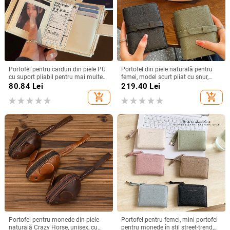
Portofel pentru carduri din piele PU
Portofel din piele naturală pentru
cu suport pliabil pentru mai multe
femei, model scurt pliat cu șnur,
carduri – impermeabil, ultra-ușor,
multifuncțional, mare capacitate
80.84
Lei
219.40
Lei
căptușeală poliester, vara 2025
add_shopping_cart
add_shopping_cart
Portofel pentru monede din piele
Portofel pentru femei, mini portofel
naturală Crazy Horse, unisex, cu
pentru monede în stil street-trend,