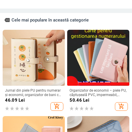
more
Cele mai populare în această categorie
Jurnal din piele PU pentru numerar
Organizator de economii – piele PU,
și economii, organizator de bani cu
căptușeală PVC, impermeabil,
capacitate mare, notebook creativ
unisex, stil urban minimalist,
46.09
Lei
50.46
Lei
de economisire, Unisex
utilizare zilnică
add_shopping_cart
add_shopping_cart