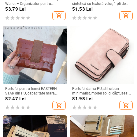
Wallet – Organizator pentru
sintetică cu textură velur, 1 pli de
bancnotele dolare
portofel, stil european-american
53.79
Lei
51.53
Lei
retro, căptușeală PU
add_shopping_cart
add_shopping_cart
Portofel pentru femei EASTERN
Portofel dama PU, stil urban
STAR din PU, capacitate mare,
minimalist, model solid, căptușeală
funcție de extindere, căptușeală
poliester, utilizare zilnică
82.47
Lei
81.98
Lei
poliester, model iarnă 2024
add_shopping_cart
add_shopping_cart