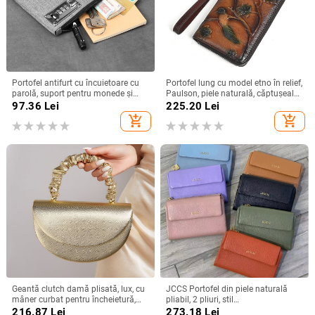
Portofel antifurt cu încuietoare cu
Portofel lung cu model etno în relief,
parolă, suport pentru monede și
Paulson, piele naturală, căptușeală
carduri, portabil cu 1 pli, Oxford
poliester, pentru bărbați și femei,
97.36
Lei
225.20
Lei
material, multifuncțional
geantă pentru telefon cu capacitate
add_shopping_cart
add_shopping_cart
mare
Geantă clutch damă plisată, lux, cu
JCCS Portofel din piele naturală
mâner curbat pentru încheietură,
pliabil, 2 pliuri, stil
model nou, potrivită pentru nunți și
business/calatorie, unisex,
216.87
Lei
273.18
Lei