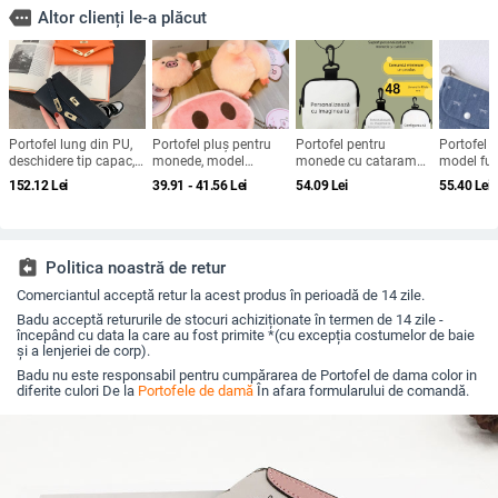
more
Altor clienți le-a plăcut
Portofel lung din PU,
Portofel pluș pentru
Portofel pentru
Portofel 
deschidere tip capac,
monede, model
monede cu cataramă
model fun
clips pentru bancnote,
animal, stil urban
pentru carduri, din
pentru car
152.12
Lei
39.91 - 41.56
Lei
54.09
Lei
55.40
Lei
buzunare pentru ID și
simplu, 1
pânză, model anime,
căptușeal
carduri, formă
compartiment pliabil,
stil street-fashion
poliester
orizontal-pătrată, stil
primăvara 2024
2025
urban minimalist
assignment_return
Politica noastră de retur
Comerciantul acceptă retur la acest produs în perioadă de 14 zile.
Badu acceptă retururile de stocuri achiziționate în termen de 14 zile -
începând cu data la care au fost primite *(cu excepția costumelor de baie
și a lenjeriei de corp).
Badu nu este responsabil pentru cumpărarea de Portofel de dama color in
diferite culori De la
Portofele de damă
În afara formularului de comandă.