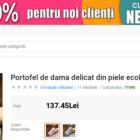
Portofel de dama delicat din piele ecol
0
Evaluări utilizator
11
Vândute
Cod produs:
71040
137.45
Lei
Preț:
Culori
disponibile: