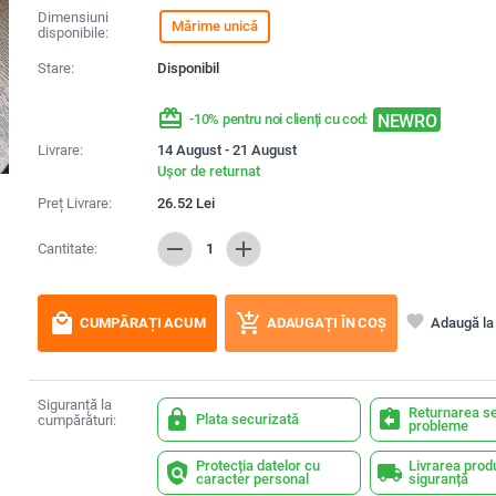
Dimensiuni
Mărime unică
disponibile:
Stare:
Disponibil
redeem
NEWRO
-10% pentru noi clienți cu cod:
Livrare:
14 August - 21 August
Ușor de returnat
Preț Livrare:
26.52
Lei
remove
add
Cantitate:
1
local_mall
add_shopping_cart
favorite
Adaugă la 
CUMPĂRAȚI ACUM
ADAUGAȚI ÎN COȘ
Siguranță la
Returnarea se
lock
assignment_return
Plata securizată
cumpărături:
probleme
Protecția datelor cu
Livrarea prod
policy
local_shipping
caracter personal
siguranță