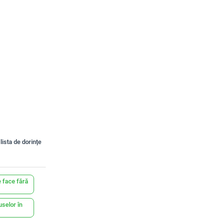
lista de dorințe
 face fără
uselor în