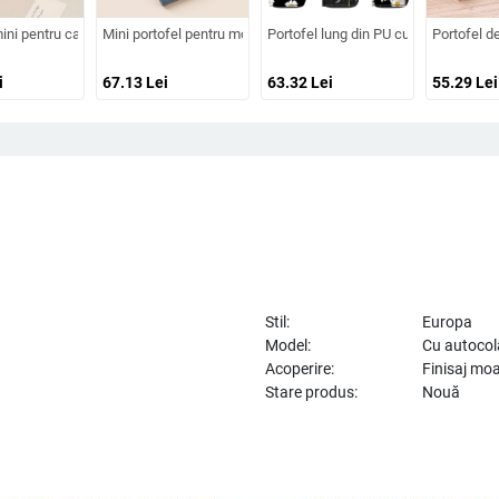
ioară, stil european-american, cu multiple buzunare pentru carduri, model 4131, va
imalist, material PU, brand Loudisi, căptușeală din pânză, funcție de extindere (M
ini pentru carduri și chei din PU, design inimă, stil urban simplu, căptușeală pol
Mini portofel pentru monede, din piele de primul strat, textură li
Portofel lung din PU cu fermoar, impri
Portofel d
i
67.13
Lei
63.32
Lei
55.29
Lei
Stil:
Europa
Model:
Cu autocol
Acoperire:
Finisaj moa
Stare produs:
Nouă