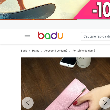
menu
Badu
Haine
Accesorii de damă
Portofele de damă