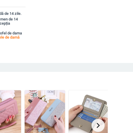
ă de 14 zile.
ermen de 14
xcepția
tofel de dama
ele de damă
chevron_right