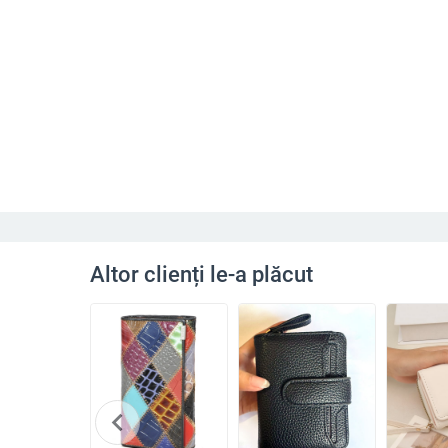
Altor clienți le-a plăcut
chevron_left