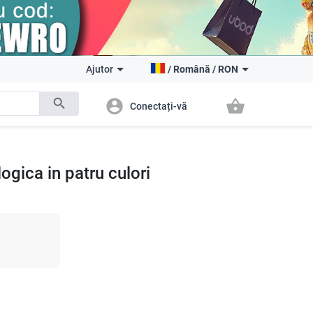
Ajutor
/
Română
/
RON
search
account_circle
shopping_basket
Conectați-vă
ogica in patru culori