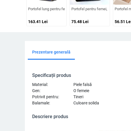
Portofel lung pentru femei, din piele de vită de calitate super
Portofel pentru femei, stil urban min
Portofel m
163.41
Lei
75.48
Lei
56.51
Le
Prezentare generală
Specificații produs
Material:
Piele falsă
Gen:
O femeie
Potrivit pentru:
Tineri
Balamale:
Culoare solida
Descriere produs